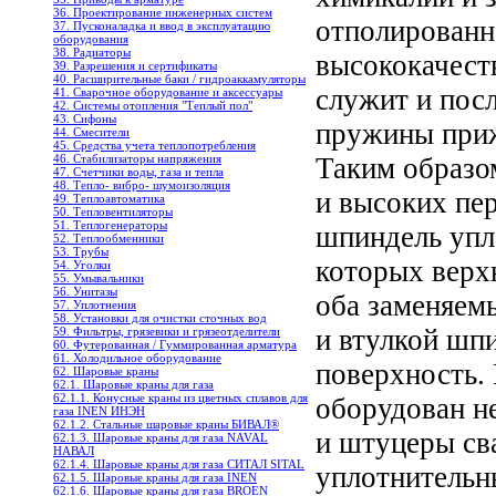
36. Проектирование инженерных систем
отполированн
37. Пусконаладка и ввод в эксплуатацию
оборудования
38. Радиаторы
высококачеств
39. Разрешения и сертификаты
40. Расширительные баки / гидроаккамуляторы
служит и посл
41. Сварочное оборудование и аксессуары
42. Системы отопления "Теплый пол"
43. Сифоны
пружины приж
44. Смесители
45. Средства учета теплопотребления
46. Стабилизаторы напряжения
Таким образо
47. Счетчики воды, газа и тепла
48. Тепло- вибро- шумоизоляция
и высоких пе
49. Теплоавтоматика
50. Тепловентиляторы
51. Теплогенераторы
шпиндель упл
52. Теплообменники
53. Трубы
которых верх
54. Уголки
55. Умывальники
56. Унитазы
оба заменяем
57. Уплотнения
58. Установки для очистки сточных вод
и втулкой шпи
59. Фильтры, грязевики и грязеотделители
60. Футерованная / Гуммированная арматура
61. Холодильное oборудование
поверхность.
62. Шаровые краны
62.1. Шаровые краны для газа
62.1.1. Конусные краны из цветных сплавов для
оборудован н
газа INEN ИНЭН
62.1.2. Стальные шаровые краны БИВАЛ®
и штуцеры св
62.1.3. Шаровые краны для газа NAVAL
НАВАЛ
62.1.4. Шаровые краны для газа СИТАЛ SITAL
уплотнительн
62.1.5. Шаровые краны для газа INEN
62.1.6. Шаровые краны для газа BROEN