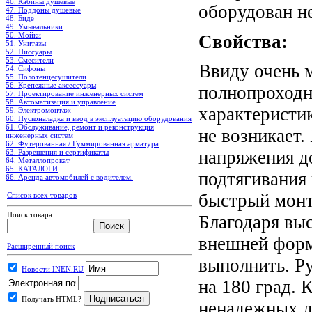
46. Кабины душевые
оборудован н
47. Поддоны душевые
48. Биде
49. Умывальники
50. Мойки
Свойства:
51. Унитазы
52. Писсуары
53. Смесители
Ввиду очень 
54. Сифоны
55. Полотенцесушители
56. Крепежные аксессуары
полнопроходн
57. Проектирование инженерных систем
58. Автоматизация и управление
характеристи
59. Электромонтаж
60. Пусконаладка и ввод в эксплуатацию оборудования
61. Обслуживание, ремонт и реконструкция
не возникает.
инженерных систем
62. Футерованная / Гуммированная арматура
напряжения до
63. Разрешения и сертификаты
64. Металлопрокат
65. КАТАЛОГИ
подтягивания 
66. Аренда автомобилей с водителем.
быстрый монт
Список всех товаров
Поиск товара
Благодаря вы
внешней форм
Расширенный поиск
выполнить. Ру
Новости INEN.RU
на 180 град. 
Получать HTML?
ненадежных л