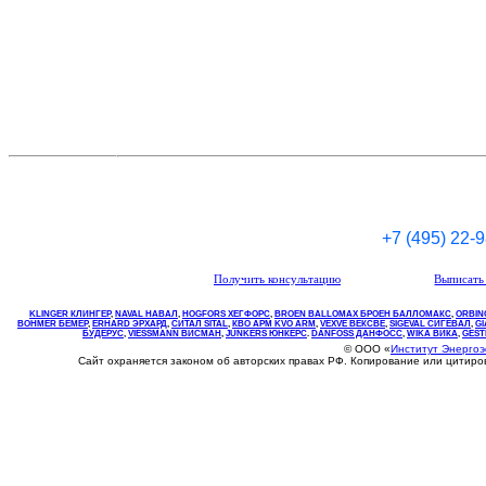
+7 (495) 22-
Получить консультацию
Выписать 
KLINGER КЛИНГЕР
,
NAVAL НАВАЛ
,
НOGFORS ХЕГФОРС
,
BROEN BALLOMAX БРОЕН БАЛЛОМАКС
,
ORBIN
BOHMER БЕМЕР
,
ERHARD ЭРХАРД
,
СИТАЛ SITAL
,
КВО
АРМ
KVO
ARM
,
VEXVE ВЕКСВЕ
,
SIGEVAL СИГЕВАЛ
,
G
БУДЕРУС
,
VIESSMANN ВИСМАН
,
JUNKERS ЮНКЕРС
.
DANFOSS ДАНФОСС
,
WIKA ВИКА
,
GEST
© ООО «
Институт Энерго
Сайт охраняется законом об авторских правах РФ. Копирование или цитир