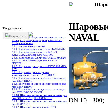
Шаро
Шаровые 
Оборудование по:
NAVAL
Популярности
1. Задвижки, вентили, клапаны,
штоки, штурвалы, коверы, опорные плиты...
2. Шаровые краны
2.1. Шаровые краны для газа
2.1.1. Шаровые краны для газа СИТАЛ SITAL
2.1.2. Шаровые краны для газа BROEN
BALLOMAX БРОЕН БАЛЛОМАКС
2.1.3. Шаровые краны для газа NAVAL НАВАЛ
2.1.4. Шаровые краны для газа VEXVE
ВЕКСВЕ
2.1.5. Шаровые краны для газа KVOARM КВО-
АРМ
2.1.6. Шаровые краны латунные
хромированные для газа INEN ИНЭН
2.1.7. Шаровые краны из цветных сплавов для
газа INEN ИНЭН
2.1.8. Конусные краны из цветных сплавов для
газа INEN ИНЭН
2.1.9. Шаровые краны из цветных сплавов для
газа STC-IDRO ЭС ТИ СИ
2.1.10. Шаровые краны из цветных сплавов для
газа GIACOMINI ДЖИАКОМИНИ
DN 10 - 300;
2.1.11. Шаровые краны из цветных сплавов для
газа ITAP ИТАП
2.1.12. Шаровые краны для газа INEN