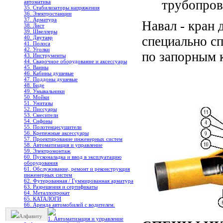
трубопров
автоматика
35. Стабилизаторы напряжения
36. Электростанции
37. Арматура
Навал - кран 
38. Лист
39. Швеллеры
специально с
40. Двутавр
41. Полоса
42. Уголки
по запорным 
43. Инструменты
44. Сварочное оборудование и аксессуары
45. Ванны
46. Кабины душевые
47. Поддоны душевые
48. Биде
49. Умывальники
50. Мойки
51. Унитазы
52. Писсуары
53. Смесители
54. Сифоны
55. Полотенцесушители
56. Крепежные аксессуары
57. Проектирование инженерных систем
58. Автоматизация и управление
59. Электромонтаж
60. Пусконаладка и ввод в эксплуатацию
оборудования
61. Обслуживание, ремонт и реконструкция
инженерных систем
62. Футерованная / Гуммированная арматура
63. Разрешения и сертификаты
64. Металлопрокат
65. КАТАЛОГИ
66. Аренда автомобилей с водителем.
Алфавиту
1. Автоматизация и управление