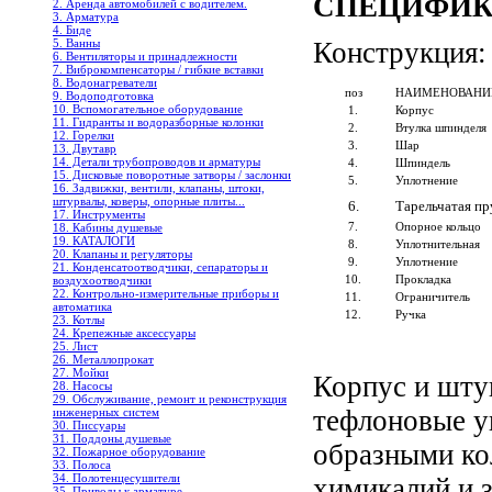
СПЕЦИФИК
2. Аренда автомобилей с водителем.
3. Арматура
4. Биде
Конструкция:
5. Ванны
6. Вентиляторы и принадлежности
7. Виброкомпенсаторы / гибкие вставки
8. Водонагреватели
поз
НАИМЕНОВАНИ
9. Водоподготовка
10. Вспомогательное оборудование
1.
Корпус
11. Гидранты и водоразборные колонки
2.
Втулка шпинделя
12. Горелки
3.
Шар
13. Двутавр
14. Детали трубопроводов и арматуры
4.
Шпиндель
15. Дисковые поворотные затворы / заслонки
5.
Уплотнение
16. Задвижки, вентили, клапаны, штоки,
штурвалы, коверы, опорные плиты...
6.
Тарельчатая п
17. Инструменты
7.
Опорное кольцо
18. Кабины душевые
19. КАТАЛОГИ
8.
Уплотнительная
20. Клапаны и регуляторы
9.
Уплотнение
21. Конденсатоотводчики, сепараторы и
10.
Прокладка
воздухоотводчики
22. Контрольно-измерительные приборы и
11.
Ограничитель
автоматика
12.
Ручка
23. Котлы
24. Крепежные аксессуары
25. Лист
26. Металлопрокат
27. Мойки
Корпус и шту
28. Насосы
29. Обслуживание, ремонт и реконструкция
тефлоновые у
инженерных систем
30. Писсуары
31. Поддоны душевые
образными ко
32. Пожарное оборудование
33. Полоса
34. Полотенцесушители
химикалий и 
35. Приводы к арматуре