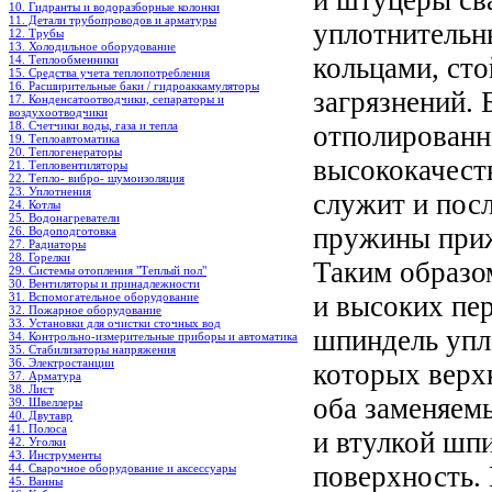
и штуцеры св
10. Гидранты и водоразборные колонки
11. Детали трубопроводов и арматуры
уплотнительн
12. Трубы
13. Холодильное oборудование
кольцами, сто
14. Теплообменники
15. Средства учета теплопотребления
16. Расширительные баки / гидроаккамуляторы
загрязнений.
17. Конденсатоотводчики, сепараторы и
воздухоотводчики
18. Счетчики воды, газа и тепла
отполированн
19. Теплоавтоматика
20. Теплогенераторы
высококачеств
21. Тепловентиляторы
22. Тепло- вибро- шумоизоляция
23. Уплотнения
служит и посл
24. Котлы
25. Водонагреватели
пружины приж
26. Водоподготовка
27. Радиаторы
28. Горелки
Таким образо
29. Системы отопления "Теплый пол"
30. Вентиляторы и принадлежности
31. Вспомогательное оборудование
и высоких пе
32. Пожарное оборудование
33. Установки для очистки сточных вод
шпиндель упл
34. Контрольно-измерительные приборы и автоматика
35. Стабилизаторы напряжения
36. Электростанции
которых верх
37. Арматура
38. Лист
оба заменяем
39. Швеллеры
40. Двутавр
41. Полоса
и втулкой шпи
42. Уголки
43. Инструменты
поверхность.
44. Сварочное оборудование и аксессуары
45. Ванны