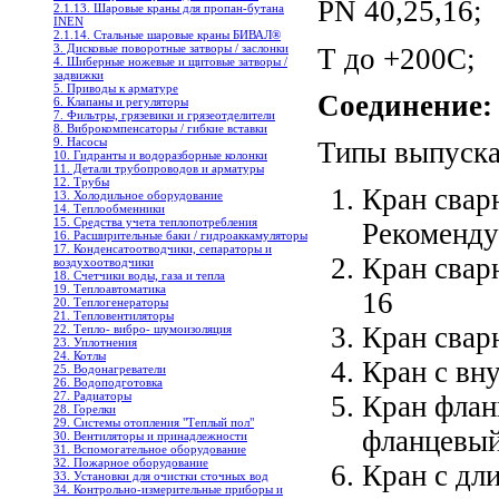
PN 40,25,16;
2.1.13. Шаровые краны для пропан-бутана
INEN
2.1.14. Стальные шаровые краны БИВАЛ®
3. Дисковые поворотные затворы / заслонки
T до +200С;
4. Шиберные ножевые и щитовые затворы /
задвижки
5. Приводы к арматуре
Соединение:
6. Клапаны и регуляторы
7. Фильтры, грязевики и грязеотделители
8. Виброкомпенсаторы / гибкие вставки
9. Насосы
Типы выпуска
10. Гидранты и водоразборные колонки
11. Детали трубопроводов и арматуры
12. Трубы
Кран свар
13. Холодильное oборудование
14. Теплообменники
15. Средства учета теплопотребления
Рекоменду
16. Расширительные баки / гидроаккамуляторы
17. Конденсатоотводчики, сепараторы и
Кран свар
воздухоотводчики
18. Счетчики воды, газа и тепла
19. Теплоавтоматика
16
20. Теплогенераторы
21. Тепловентиляторы
Кран свар
22. Тепло- вибро- шумоизоляция
23. Уплотнения
24. Котлы
Кран с вн
25. Водонагреватели
26. Водоподготовка
27. Радиаторы
Кран флан
28. Горелки
29. Системы отопления "Теплый пол"
фланцевый
30. Вентиляторы и принадлежности
31. Вспомогательное оборудование
32. Пожарное оборудование
Кран с дл
33. Установки для очистки сточных вод
34. Контрольно-измерительные приборы и