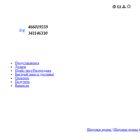
466019559
icq
341146330
Представляемся
Делаем
Прайс-лист/Распродажа
Быстрый заказ и доставка!
Оплатить
Получить
Вакансии
Шаровые краны
|
Шаровые краны д