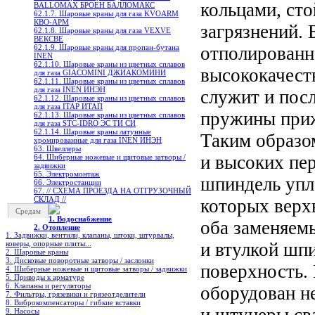
кольцами, сто
BALLOMAX БРОЕН БАЛЛОМАКС
62.1.7. Шаровые краны для газа KVOARM
КВО-АРМ
загрязнений.
62.1.8. Шаровые краны для газа VEXVE
ВЕКСВЕ
62.1.9. Шаровые краны для пропан-бутана
отполированн
INEN
62.1.10. Шаровые краны из цветных сплавов
высококачеств
для газа GIACOMINI ДЖИАКОМИНИ
62.1.11. Шаровые краны из цветных сплавов
для газа INEN ИНЭН
служит и посл
62.1.12. Шаровые краны из цветных сплавов
для газа ITAP ИТАП
пружины приж
62.1.13. Шаровые краны из цветных сплавов
для газа STC-IDRO ЭС ТИ СИ
62.1.14. Шаровые краны латунные
Таким образо
хромированные для газа INEN ИНЭН
63. Швеллеры
и высоких пе
64. Шиберные ножевые и щитовые затворы /
задвижки
65. Электромонтаж
шпиндель упл
66. Электростанции
67. // СХЕМА ПРОЕЗДА НА ОТГРУЗОЧНЫЙ
СКЛАД //
которых верх
Средам
1. Водоснабжение
оба заменяем
2. Отопление
1. Задвижки, вентили, клапаны, штоки, штурвалы,
коверы, опорные плиты...
и втулкой шпи
2. Шаровые краны
3. Дисковые поворотные затворы / заслонки
поверхность.
4. Шиберные ножевые и щитовые затворы / задвижки
5. Приводы к арматуре
6. Клапаны и регуляторы
оборудован н
7. Фильтры, грязевики и грязеотделители
8. Виброкомпенсаторы / гибкие вставки
9. Насосы