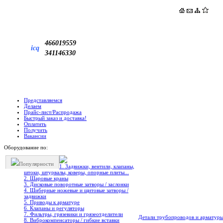
466019559
icq
341146330
Представляемся
Делаем
Прайс-лист/Распродажа
Быстрый заказ и доставка!
Оплатить
Получить
Вакансии
Оборудование по:
Популярности
1. Задвижки, вентили, клапаны,
штоки, штурвалы, коверы, опорные плиты...
2. Шаровые краны
3. Дисковые поворотные затворы / заслонки
4. Шиберные ножевые и щитовые затворы /
задвижки
5. Приводы к арматуре
6. Клапаны и регуляторы
7. Фильтры, грязевики и грязеотделители
Детали трубопроводов и арматур
8. Виброкомпенсаторы / гибкие вставки