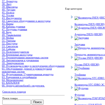
37. Арматура
38. Лист
39. Швеллеры
Еще категории
40. Двутавр
41. Полоса
42. Уголки
43. Инструменты
44. Сварочное оборудование и аксессуары
45. Ванны
Коллекторы INEN (ИНЭН)
46. Кабины душевые
47. Поддоны душевые
48. Биде
Адаптеры INEN (ИНЭН)
49. Умывальники
50. Мойки
51. Унитазы
52. Писсуары
Заглушки
53. Смесители
54. Сифоны
55. Полотенцесушители
Переходы, коннекторы и с
56. Крепежные аксессуары
57. Проектирование инженерных систем
58. Автоматизация и управление
59. Электромонтаж
Уголки INEN (ИНЭН)
60. Пусконаладка и ввод в эксплуатацию оборудования
61. Обслуживание, ремонт и реконструкция
инженерных систем
62. Футерованная / Гуммированная арматура
Тройники
63. Разрешения и сертификаты
64. Металлопрокат
65. КАТАЛОГИ
Коллекторы STC-IDRO ЭС
66. Аренда автомобилей с водителем.
Список всех товаров
Футорки
Поиск товара
Коллекторы ITAP ИТАП