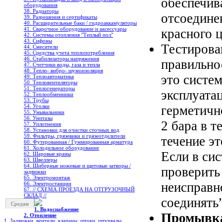
обеспечив
оборудования
38. Радиаторы
отсоедине
39. Разрешения и сертификаты
40. Расширительные баки / гидроаккамуляторы
41. Сварочное оборудование и аксессуары
красного ц
42. Системы отопления "Теплый пол"
43. Сифоны
Тестирова
44. Смесители
45. Средства учета теплопотребления
46. Стабилизаторы напряжения
правильно
47. Счетчики воды, газа и тепла
48. Тепло- вибро- шумоизоляция
это систе
49. Теплоавтоматика
50. Тепловентиляторы
51. Теплогенераторы
эксплуата
52. Теплообменники
53. Трубы
герметичн
54. Уголки
55. Умывальники
56. Унитазы
2 бара в т
57. Уплотнения
58. Установки для очистки сточных вод
59. Фильтры, грязевики и грязеотделители
течение эт
60. Футерованная / Гуммированная арматура
61. Холодильное oборудование
Если в си
62. Шаровые краны
63. Швеллеры
64. Шиберные ножевые и щитовые затворы /
проверить
задвижки
65. Электромонтаж
неисправн
66. Электростанции
67. // СХЕМА ПРОЕЗДА НА ОТГРУЗОЧНЫЙ
СКЛАД //
соединять”
Средам
1. Водоснабжение
Промывка
2. Отопление
1. Задвижки, вентили, клапаны, штоки, штурвалы,