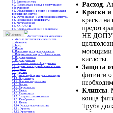
59. Электромонтаж
Расход
. А
60. Пусконаладка и ввод в эксплуатацию
оборудования
Краски и
61. Обслуживание, ремонт и реконструкция
инженерных систем
62. Футерованная / Гуммированная арматура
краски на
63. Разрешения и сертификаты
64. Металлопрокат
предотвра
65. КАТАЛОГИ
66. Аренда автомобилей с водителем.
НЕ ДОПУС
Алфавиту
1. Автоматизация и управление
2. Аренда автомобилей с водителем.
целлюлозн
3. Арматура
4. Биде
5. Ванны
моющими 
6. Вентиляторы и принадлежности
7. Виброкомпенсаторы / гибкие вставки
кислоты.
8. Водонагреватели
9. Водоподготовка
10. Вспомогательное оборудование
Защита от
11. Гидранты и водоразборные колонки
12. Горелки
13. Двутавр
фитинги о
14. Детали трубопроводов и арматуры
14.1. Водоотводы
необходим
14.2. Воронки водосточные
14.3. Втулки
14.4. Гидропрессы
Клипсы
.
14.5. Гильзы
14.6. Евроконусы
конца фит
14.7. Заглушки эллиптические
14.8. Калибраторы
14.9. Колено
Труба дол
14.10. Кольца уплотнительные
14.11. Крепеж
14.12. Крестовины