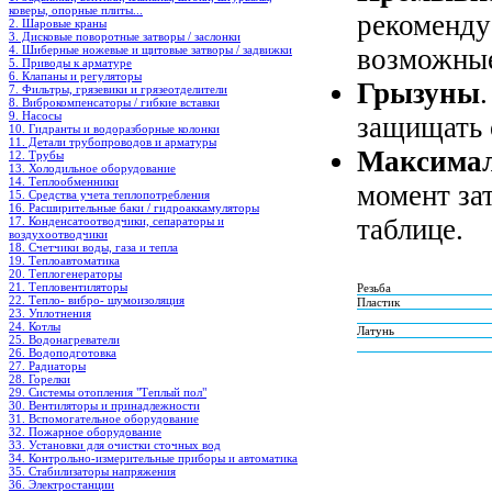
коверы, опорные плиты...
рекоменду
2. Шаровые краны
3. Дисковые поворотные затворы / заслонки
возможные
4. Шиберные ножевые и щитовые затворы / задвижки
5. Приводы к арматуре
6. Клапаны и регуляторы
Грызуны
7. Фильтры, грязевики и грязеотделители
8. Виброкомпенсаторы / гибкие вставки
9. Насосы
защищать 
10. Гидранты и водоразборные колонки
11. Детали трубопроводов и арматуры
Максимал
12. Трубы
13. Холодильное oборудование
14. Теплообменники
момент за
15. Средства учета теплопотребления
16. Расширительные баки / гидроаккамуляторы
таблице.
17. Конденсатоотводчики, сепараторы и
воздухоотводчики
18. Счетчики воды, газа и тепла
19. Теплоавтоматика
20. Теплогенераторы
21. Тепловентиляторы
Резьба
22. Тепло- вибро- шумоизоляция
Пластик
23. Уплотнения
24. Котлы
Латунь
25. Водонагреватели
26. Водоподготовка
27. Радиаторы
28. Горелки
29. Системы отопления "Теплый пол"
30. Вентиляторы и принадлежности
31. Вспомогательное оборудование
32. Пожарное оборудование
33. Установки для очистки сточных вод
34. Контрольно-измерительные приборы и автоматика
35. Стабилизаторы напряжения
36. Электростанции