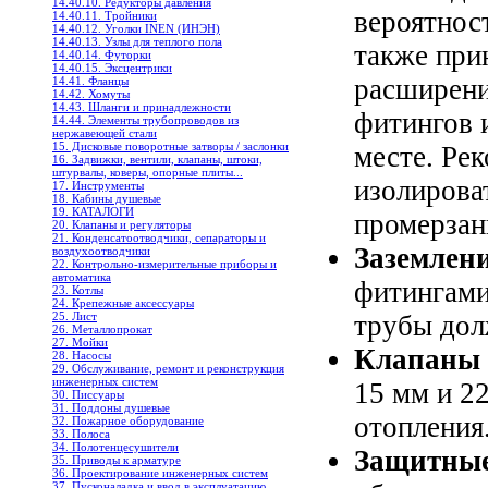
14.40.10. Редукторы давления
вероятнос
14.40.11. Тройники
14.40.12. Уголки INEN (ИНЭН)
14.40.13. Узлы для теплого пола
также при
14.40.14. Футорки
14.40.15. Эксцентрики
расширени
14.41. Фланцы
14.42. Хомуты
14.43. Шланги и принадлежности
фитингов 
14.44. Элементы трубопроводов из
нержавеющей стали
15. Дисковые поворотные затворы / заслонки
месте. Ре
16. Задвижки, вентили, клапаны, штоки,
штурвалы, коверы, опорные плиты...
изолирова
17. Инструменты
18. Кабины душевые
19. КАТАЛОГИ
промерзан
20. Клапаны и регуляторы
21. Конденсатоотводчики, сепараторы и
Заземлен
воздухоотводчики
22. Контрольно-измерительные приборы и
автоматика
фитингами
23. Котлы
24. Крепежные аксессуары
трубы дол
25. Лист
26. Металлопрокат
27. Мойки
Клапаны 
28. Насосы
29. Обслуживание, ремонт и реконструкция
инженерных систем
15 мм и 2
30. Писсуары
31. Поддоны душевые
отопления
32. Пожарное оборудование
33. Полоса
34. Полотенцесушители
Защитные
35. Приводы к арматуре
36. Проектирование инженерных систем
37. Пусконаладка и ввод в эксплуатацию