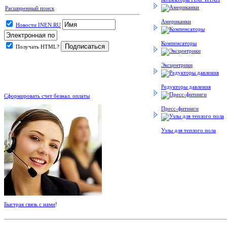
Расширенный поиск
Американки
Новости INEN.RU
Компенсаторы
Получать HTML?
Эксцентрики
.
Редукторы давления
Сформировать счет безнал. оплаты
Пресс-фитинги
Узлы для теплого пола
Быстрая связь с нами
!