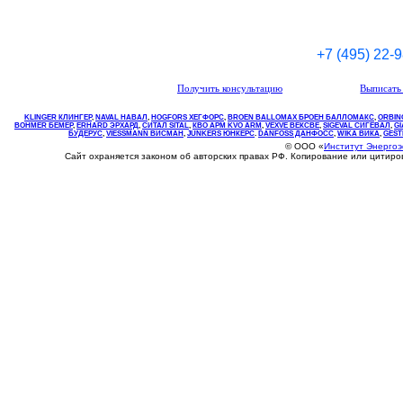
+7 (495) 22-
Получить консультацию
Выписать 
KLINGER КЛИНГЕР
,
NAVAL НАВАЛ
,
НOGFORS ХЕГФОРС
,
BROEN BALLOMAX БРОЕН БАЛЛОМАКС
,
ORBIN
BOHMER БЕМЕР
,
ERHARD ЭРХАРД
,
СИТАЛ SITAL
,
КВО
АРМ
KVO
ARM
,
VEXVE ВЕКСВЕ
,
SIGEVAL СИГЕВАЛ
,
G
БУДЕРУС
,
VIESSMANN ВИСМАН
,
JUNKERS ЮНКЕРС
.
DANFOSS ДАНФОСС
,
WIKA ВИКА
,
GEST
© ООО «
Институт Энерго
Сайт охраняется законом об авторских правах РФ. Копирование или цитир