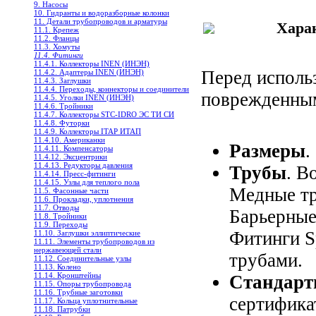
9. Насосы
10. Гидранты и водоразборные колонки
11. Детали трубопроводов и арматуры
Хара
11.1. Крепеж
11.2. Фланцы
11.3. Хомуты
11.4. Фитинги
11.4.1. Коллекторы INEN (ИНЭН)
Перед исполь
11.4.2. Адаптеры INEN (ИНЭН)
11.4.3. Заглушки
11.4.4. Переходы, коннекторы и соединители
поврежденны
11.4.5. Уголки INEN (ИНЭН)
11.4.6. Тройники
11.4.7. Коллекторы STC-IDRO ЭС ТИ СИ
11.4.8. Футорки
11.4.9. Коллекторы ITAP ИТАП
11.4.10. Американки
Размеры
.
11.4.11. Компенсаторы
11.4.12. Эксцентрики
11.4.13. Редукторы давления
Трубы
. В
11.4.14. Пресс-фитинги
11.4.15. Узлы для теплого пола
Медные тр
11.5. Фасонные части
11.6. Прокладки, уплотнения
11.7. Отводы
Барьерные
11.8. Тройники
11.9. Переходы
Фитинги S
11.10. Заглушки эллиптические
11.11. Элементы трубопроводов из
нержавеющей стали
трубами.
11.12. Соединительные узлы
11.13. Колено
11.14. Кронштейны
Стандар
11.15. Опоры трубопровода
11.16. Трубные заготовки
сертифика
11.17. Кольца уплотнительные
11.18. Патрубки