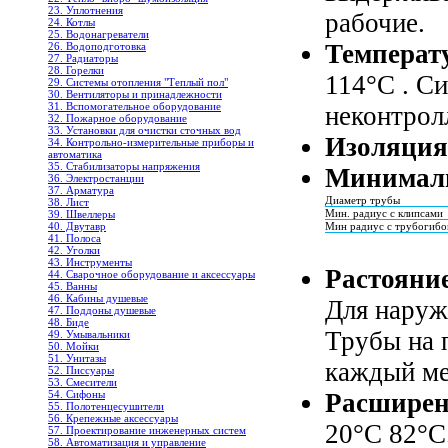
23. Уплотнения
рабочие.
24. Котлы
25. Водонагреватели
Температ
26. Водоподготовка
27. Радиаторы
28. Горелки
114°C . Си
29. Системы отопления "Теплый пол"
30. Вентиляторы и принадлежности
31. Вспомогательное оборудование
неконтрол
32. Пожарное оборудование
33. Установки для очистки сточных вод
Изоляция
34. Контрольно-измерительные приборы и
автоматика
35. Стабилизаторы напряжения
Минималь
36. Электростанции
37. Арматура
Диаметр трубы
38. Лист
Мин. радиус с клипсами
39. Швеллеры
Мин радиус с трубогиб
40. Двутавр
41. Полоса
42. Уголки
43. Инструменты
Растояние
44. Сварочное оборудование и аксессуары
45. Ванны
46. Кабины душевые
Для наруж
47. Поддоны душевые
48. Биде
Трубы на 
49. Умывальники
50. Мойки
51. Унитазы
каждый ме
52. Писсуары
53. Смесители
Расширен
54. Сифоны
55. Полотенцесушители
56. Крепежные аксессуары
20°C 82°C
57. Проектирование инженерных систем
58. Автоматизация и управление