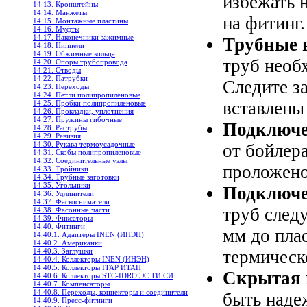
избежать 
14.13. Кронштейны
14.14. Манжеты
на фитинг.
14.15. Монтажные пластины
14.16. Муфты
14.17. Наконечники зажимные
Трубные 
14.18. Ниппели
14.19. Обжимные кольца
труб необ
14.20. Опоры трубопровода
14.21. Отводы
14.22. Патрубки
Следите з
14.23. Переходы
14.24. Петли полипропиленовые
вставлены 
14.25. Пробки полипропиленовые
14.26. Прокладки, уплотнения
14.27. Пружины гибочные
Подключе
14.28. Раструбы
14.29. Ревизия
14.30. Рукава термоусадочные
от бойлер
14.31. Скобы полипропиленовые
14.32. Соединительные узлы
проложено
14.33. Тройники
14.34. Трубные заготовки
14.35. Угольники
Подключе
14.36. Удлинители
14.37. Фаскосниматели
труб след
14.38. Фасонные части
14.39. Фиксаторы
14.40. Фитинги
мм до пла
14.40.1. Адаптеры INEN (ИНЭН)
14.40.2. Американки
термическ
14.40.3. Заглушки
14.40.4. Коллекторы INEN (ИНЭН)
14.40.5. Коллекторы ITAP ИТАП
Скрытая 
14.40.6. Коллекторы STC-IDRO ЭС ТИ СИ
14.40.7. Компенсаторы
14.40.8. Переходы, коннекторы и соединители
быть наде
14.40.9. Пресс-фитинги