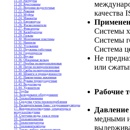
11.19. Раструбы
междунар
11.20. Крестовины
11.21. Воронки водосточные
качествa 
11.22. Ревизия
11.23. Муфты
11.24. Манжеты
Применен
11.25. Евроконусы
11.26. Фаскосниматели
11.27. Фиксаторы
Системы х
11.28. Калибраторы
11.29. Гильзы
Системы г
11.30. Монтажные пластины
11.31. Ниппели
11.32. Угольники
Система ц
11.33. Пружины гибочные
11.34. Гидропрессы
Не предна
11.35. Втулки
11.36. Обжимные кольца
11.37. Пробки полипропиленовые
или сжаты
11.38. Петли полипропиленовые
11.39. Скобы полипропиленовые
11.40. Шланги и принадлежности
11.41. Наконечники зажимные
11.42. Рукава термоусадочные
11.43. Водоотводы
11.44. Удлинители
Рабочие т
12. Трубы
13. Холодильное oборудование
14. Теплообменники
15. Средства учета теплопотребления
16. Расширительные баки / гидроаккамуляторы
Давление
17. Конденсатоотводчики, сепараторы и
воздухоотводчики
18. Счетчики воды, газа и тепла
медными и
19. Теплоавтоматика
20. Теплогенераторы
выдержива
21. Тепловентиляторы
22. Тепло- вибро- шумоизоляция