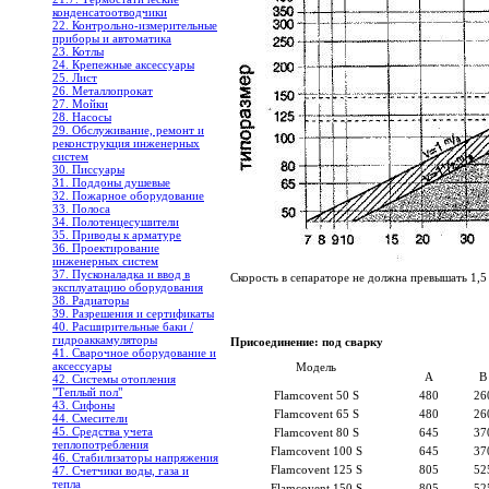
конденсатоотводчики
22. Контрольно-измерительные
приборы и автоматика
23. Котлы
24. Крепежные аксессуары
25. Лист
26. Металлопрокат
27. Мойки
28. Насосы
29. Обслуживание, ремонт и
реконструкция инженерных
систем
30. Писсуары
31. Поддоны душевые
32. Пожарное оборудование
33. Полоса
34. Полотенцесушители
35. Приводы к арматуре
36. Проектирование
инженерных систем
37. Пусконаладка и ввод в
Скорость в сепараторе не должна превышать 1,5 
эксплуатацию оборудования
38. Радиаторы
39. Разрешения и сертификаты
40. Расширительные баки /
гидроаккамуляторы
Присоединение: под сварку
41. Сварочное оборудование и
аксессуары
Модель
A
B
42. Системы отопления
"Теплый пол"
Flamcovent 50 S
480
26
43. Сифоны
Flamcovent 65 S
480
26
44. Смесители
45. Средства учета
Flamcovent 80 S
645
37
теплопотребления
Flamcovent 100 S
645
37
46. Стабилизаторы напряжения
Flamcovent 125 S
805
52
47. Счетчики воды, газа и
тепла
Flamcovent 150 S
805
52