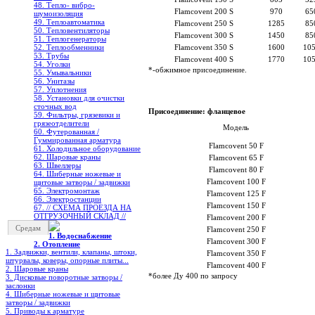
48. Тепло- вибро-
Flamcovent 200 S
970
65
шумоизоляция
49. Теплоавтоматика
Flamcovent 250 S
1285
85
50. Тепловентиляторы
Flamcovent 300 S
1450
85
51. Теплогенераторы
52. Теплообменники
Flamcovent 350 S
1600
10
53. Трубы
Flamcovent 400 S
1770
10
54. Уголки
*-обжимное присоединение.
55. Умывальники
56. Унитазы
57. Уплотнения
58. Установки для очистки
сточных вод
Присоединение: фланцевое
59. Фильтры, грязевики и
грязеотделители
Модель
60. Футерованная /
Гуммированная арматура
Flamcovent 50 F
61. Холодильное oборудование
62. Шаровые краны
Flamcovent 65 F
63. Швеллеры
Flamcovent 80 F
64. Шиберные ножевые и
Flamcovent 100 F
щитовые затворы / задвижки
65. Электромонтаж
Flamcovent 125 F
66. Электростанции
Flamcovent 150 F
67. // СХЕМА ПРОЕЗДА НА
ОТГРУЗОЧНЫЙ СКЛАД //
Flamcovent 200 F
Средам
Flamcovent 250 F
1. Водоснабжение
Flamcovent 300 F
2. Отопление
1. Задвижки, вентили, клапаны, штоки,
Flamcovent 350 F
штурвалы, коверы, опорные плиты...
Flamcovent 400 F
2. Шаровые краны
*более Ду 400 по запросу
3. Дисковые поворотные затворы /
заслонки
4. Шиберные ножевые и щитовые
затворы / задвижки
5. Приводы к арматуре