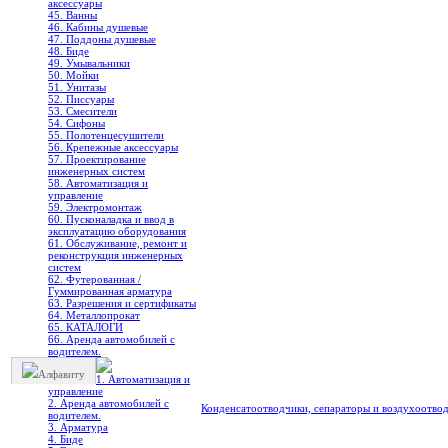
аксессуары
45. Ванны
46. Кабины душевые
47. Поддоны душевые
48. Биде
49. Умывальники
50. Мойки
51. Унитазы
52. Писсуары
53. Смесители
54. Сифоны
55. Полотенцесушители
56. Крепежные аксессуары
57. Проектирование
инженерных систем
58. Автоматизация и
управление
59. Электромонтаж
60. Пусконаладка и ввод в
эксплуатацию оборудования
61. Обслуживание, ремонт и
реконструкция инженерных
систем
62. Футерованная /
Гуммированная арматура
63. Разрешения и сертификаты
64. Металлопрокат
65. КАТАЛОГИ
66. Аренда автомобилей с
водителем.
Алфавиту
1. Автоматизация и
управление
2. Аренда автомобилей с
Конденсатоотводчики, сепараторы и воздухоотво
водителем.
3. Арматура
4. Биде