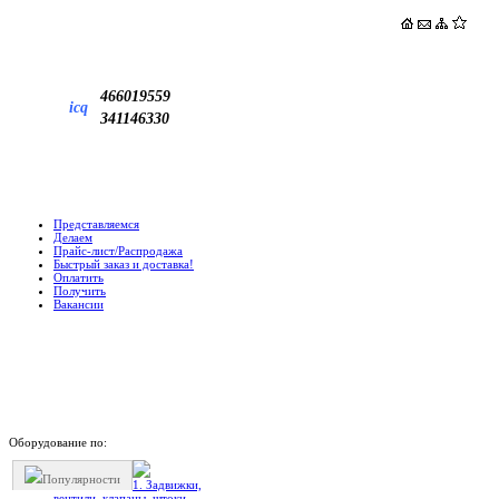
466019559
icq
341146330
Представляемся
Делаем
Прайс-лист/Распродажа
Быстрый заказ и доставка!
Оплатить
Получить
Вакансии
Оборудование по:
Популярности
1. Задвижки,
вентили, клапаны, штоки,