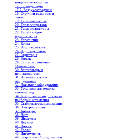
конденсатоотводчики
17.6. Сепараторы
17.7. Воздухоотводчики
18. Счетчики воды, газа и
тепла
19. Теплоавтоматика
20. Теплогенераторы
21. Тепловентиляторы
22. Тепло- вибро-
шумоизоляция
23. Уплотнения
24. Котлы
25. Водонагреватели
26. Водоподготовка
27. Радиаторы
28. Горелки
29. Системы отопления
"Теплый пол"
30. Вентиляторы и
принадлежности
31. Вспомогательное
оборудование
32. Пожарное оборудование
33. Установки для очистки
сточных вод
34. Контрольно-измерительные
приборы и автоматика
35. Стабилизаторы напряжения
36. Электростанции
37. Арматура
38. Лист
39. Швеллеры
40. Двутавр
41. Полоса
42. Уголки
43. Инструменты
44. Сварочное оборудование и