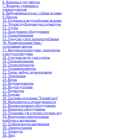
6. Клапаны и регуляторы
7. Фильтры, грязевики и
грязеотделители
8. Виброкомпенсаторы / гибкие вставки
9. Насосы
10. Гидранты и водоразборные колонки
11. Детали трубопроводов и арматуры
12. Трубы
13. Холодильное oборудование
14. Теплообменники
15. Средства учета теплопотребления
16. Расширительные баки /
гидроаккамуляторы
17. Конденсатоотводчики, сепараторы
и воздухоотводчики
18. Счетчики воды, газа и тепла
19. Теплоавтоматика
20. Теплогенераторы
21. Тепловентиляторы
22. Тепло- вибро- шумоизоляция
23. Уплотнения
24. Котлы
25. Водонагреватели
26. Водоподготовка
27. Радиаторы
28. Горелки
29. Системы отопления "Теплый пол"
30. Вентиляторы и принадлежности
31. Вспомогательное оборудование
32. Пожарное оборудование
33. Установки для очистки сточных вод
34. Контрольно-измерительные
приборы и автоматика
35. Стабилизаторы напряжения
36. Электростанции
37. Арматура
38. Лист