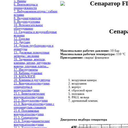
5. Ванны
Сепаратор F
6. Вентиляторы и
принадлежности
7. Виброкомпенсаторы / гибкие
вставки
8. Водонагреватели
9. Водоподготовка
10. Вспомогательное
оборудование
Сепар
11. Гидранты и водоразборные
колонки
12. Горелки
13. Двутавр
14. Детали трубопроводов и
арматуры
Максимальное рабочее давление:
10 бар
15. Дисковые поворотные
Максимальная рабочая температура:
110 °С
затворы / заслонки
Присоединение:
сварка/ фланцевое
16. Задвижки, вентили,
клапаны, штоки, штурвалы,
коверы, опорные плиты...
17. Инструменты
18. Кабины душевые
19. КАТАЛОГИ
20. Клапаны и регуляторы
воздушная камера
21. Конденсатоотводчики,
воздушник
сепараторы и
корпус
воздухоотводчики
сбросной кран
21.1. Биметаллические
поплавок
конденсатоотводчики
PALL кольца
21.2. Воздухоотводчики
дренажный клапан.
21.3. Конденсатоотводчики с
опрокинутым стаканом
21.4. Поплавковые
конденсатоотводчики
21.5. Сепараторы
Диаграмма подбора сепаратора
21.6. Термодинамические
конденсатоотводчики
21.7. Термостатические