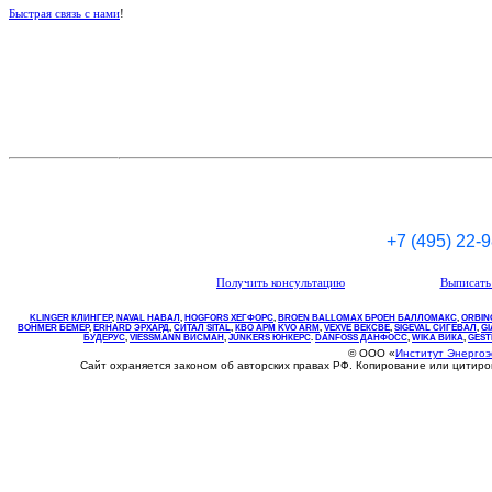
Быстрая связь с нами
!
+7 (495) 22-
Получить консультацию
Выписать 
KLINGER КЛИНГЕР
,
NAVAL НАВАЛ
,
НOGFORS ХЕГФОРС
,
BROEN BALLOMAX БРОЕН БАЛЛОМАКС
,
ORBIN
BOHMER БЕМЕР
,
ERHARD ЭРХАРД
,
СИТАЛ SITAL
,
КВО
АРМ
KVO
ARM
,
VEXVE ВЕКСВЕ
,
SIGEVAL СИГЕВАЛ
,
G
БУДЕРУС
,
VIESSMANN ВИСМАН
,
JUNKERS ЮНКЕРС
.
DANFOSS ДАНФОСС
,
WIKA ВИКА
,
GEST
© ООО «
Институт Энерго
Сайт охраняется законом об авторских правах РФ. Копирование или цитир