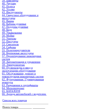
39. Швеллеры
40. Двутавр
41. Полоса
42. Уголки
43. Инструменты
44. Сварочное оборудование и
аксессуары
45. Ванны
46. Кабины душевые
47. Поддоны душевые
48. Биде
49. Умывальники
50. Мойки
51. Унитазы
52. Писсуары
53. Смесители
54. Сифоны
55. Полотенцесушители
56. Крепежные аксессуары
57. Проектирование инженерных
систем
58. Автоматизация и управление
59. Электромонтаж
60. Пусконаладка и ввод в
эксплуатацию оборудования
61. Обслуживание, ремонт и
реконструкция инженерных систем
62. Футерованная / Гуммированная
арматура
63. Разрешения и сертификаты
64. Металлопрокат
65. КАТАЛОГИ
66. Аренда автомобилей с водителем.
Список всех товаров
Поиск товара