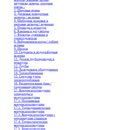
штурвалы, коверы, опорные
плиты...
2. Шаровые краны
3. Дисковые поворотные
затворы / заслонки
4. Шиберные ножевые и
щитовые затворы / задвижки
5. Приводы к арматуре
6. Клапаны и регуляторы
7. Фильтры, грязевики и
грязеотделители
8. Виброкомпенсаторы / гибкие
вставки
9. Насосы
10. Гидранты и водоразборные
колонки
11. Детали трубопроводов и
арматуры
12. Трубы
13. Холодильное oборудование
14. Теплообменники
15. Средства учета
теплопотребления
16. Расширительные баки /
гидроаккамуляторы
17. Конденсатоотводчики,
сепараторы и
воздухоотводчики
17.1. Поплавковые
конденсатоотводчики
17.2. Термодинамические
конденсатоотводчики
17.3. Конденсатоотводчики с
опрокинутым стаканом
17.4. Термостатические
конденсатоотводчики
17.5. Биметаллические