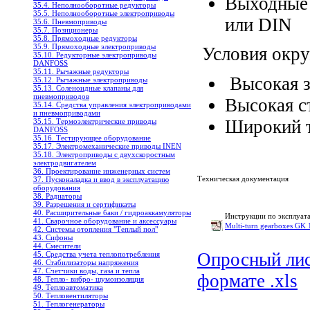
Выходные 
35.4. Неполнооборотные редукторы
35.5. Неполнооборотные электроприводы
или DIN
35.6. Пневмоприводы
35.7. Позиционеры
35.8. Прямоходные редукторы
35.9. Прямоходные электроприводы
Условия окр
35.10. Редукторные электроприводы
DANFOSS
35.11. Рычажные редукторы
Высокая з
35.12. Рычажные электроприводы
35.13. Соленоидные клапаны для
пневмоприводов
Высокая с
35.14. Средства управления электроприводами
и пневмоприводами
Широкий т
35.15. Термоэлектрические приводы
DANFOSS
35.16. Тестирующее оборудование
35.17. Электромеханические приводы INEN
35.18. Электроприводы с двухскоростным
электродвигателем
36. Проектирование инженерных систем
Техническая документация
37. Пусконаладка и ввод в эксплуатацию
оборудования
38. Радиаторы
39. Разрешения и сертификаты
40. Расширительные баки / гидроаккамуляторы
Инструкции по эксплуат
41. Сварочное оборудование и аксессуары
Multi-turn gearboxes GK 1
42. Системы отопления "Теплый пол"
43. Сифоны
44. Смесители
Опросный лис
45. Средства учета теплопотребления
46. Стабилизаторы напряжения
47. Счетчики воды, газа и тепла
формате .xls
48. Тепло- вибро- шумоизоляция
49. Теплоавтоматика
50. Тепловентиляторы
51. Теплогенераторы