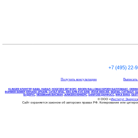
+7 (495) 22-
Получить консультацию
Выписать 
KLINGER КЛИНГЕР
,
NAVAL НАВАЛ
,
НOGFORS ХЕГФОРС
,
BROEN BALLOMAX БРОЕН БАЛЛОМАКС
,
ORBIN
BOHMER БЕМЕР
,
ERHARD ЭРХАРД
,
СИТАЛ SITAL
,
КВО
АРМ
KVO
ARM
,
VEXVE ВЕКСВЕ
,
SIGEVAL СИГЕВАЛ
,
G
БУДЕРУС
,
VIESSMANN ВИСМАН
,
JUNKERS ЮНКЕРС
.
DANFOSS ДАНФОСС
,
WIKA ВИКА
,
GEST
© ООО «
Институт Энерго
Сайт охраняется законом об авторских правах РФ. Копирование или цитир