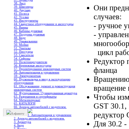
38. Лист
Они предн
39. Швеллеры
40. Двутавр
41. Полоса
случаев:
42. Уголки
43. Инструменты
- ручное 
44. Сварочное оборудование и аксессуары
45. Ванны
46. Кабины душевые
- управле
47. Поддоны душевые
48. Биде
многообор
49. Умывальники
50. Мойки
51. Унитазы
цикл рабо
52. Писсуары
53. Смесители
54. Сифоны
Редуктор 
55. Полотенцесушители
56. Крепежные аксессуары
фланца
57. Проектирование инженерных систем
58. Автоматизация и управление
59. Электромонтаж
Вращению 
60. Пусконаладка и ввод в эксплуатацию
оборудования
вращение 
61. Обслуживание, ремонт и реконструкция
инженерных систем
62. Футерованная / Гуммированная арматура
Чтобы изм
63. Разрешения и сертификаты
64. Металлопрокат
65. КАТАЛОГИ
GST 30.1,
66. Аренда автомобилей с водителем.
редуктор 
Алфавиту
1. Автоматизация и управление
2. Аренда автомобилей с водителем.
Для 30.2 
3. Арматура
4. Биде
5. Ванны