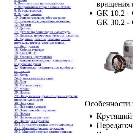
вращения 
6. Вентиляторы и принадлежности
7. Виброкомпенсаторы / гибкие вставки
8. Водонагреватели
GK 10.2 -
9. Водоподготовка
10. Вспомогательное оборудование
GK 30.2 -
11. Гидранты и водоразборные колонки
12. Горелки
13. Двутавр
14. Детали трубопроводов и арматуры
15. Дисковые поворотные затворы / заслонки
16. Задвижки, вентили, клапаны, штоки,
штурвалы, коверы, опорные плиты...
17. Инструменты
18. Кабины душевые
19. КАТАЛОГИ
20. Клапаны и регуляторы
21. Конденсатоотводчики, сепараторы и
воздухоотводчики
22. Контрольно-измерительные приборы и
автоматика
23. Котлы
24. Крепежные аксессуары
25. Лист
26. Металлопрокат
27. Мойки
28. Насосы
29. Обслуживание, ремонт и реконструкция
инженерных систем
Особенности 
30. Писсуары
31. Поддоны душевые
32. Пожарное оборудование
Крутящий 
33. Полоса
34. Полотенцесушители
35. Приводы к арматуре
Передаточн
35.1. Интеллектуальные электроприводы
35.2. Многооборотные редукторы
35.3. Многооборотные электроприводы