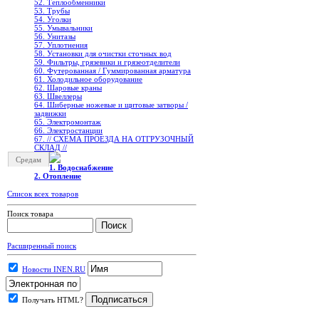
52. Теплообменники
53. Трубы
54. Уголки
55. Умывальники
56. Унитазы
57. Уплотнения
58. Установки для очистки сточных вод
59. Фильтры, грязевики и грязеотделители
60. Футерованная / Гуммированная арматура
61. Холодильное oборудование
62. Шаровые краны
63. Швеллеры
64. Шиберные ножевые и щитовые затворы /
задвижки
65. Электромонтаж
66. Электростанции
67. // СХЕМА ПРОЕЗДА НА ОТГРУЗОЧНЫЙ
СКЛАД //
Средам
1. Водоснабжение
2. Отопление
Список всех товаров
Поиск товара
Расширенный поиск
Новости INEN.RU
Получать HTML?