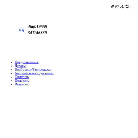
466019559
icq
341146330
Представляемся
Делаем
Прайс-лист/Распродажа
Быстрый заказ и доставка!
Оплатить
Получить
Вакансии