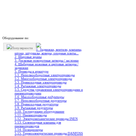
Оборудование по:
Популярности
1. Задвижки, вентили, клапаны,
штоки, штурвалы, коверы, опорные плиты...
2. Шаровые краны
3. Дисковые поворотные затворы / заслонки
4. Шиберные ножевые и щитовые затворы /
задвижки
5. Приводы к арматуре
5.1. Неполнооборотные электроприводы
5.2. Многооборотные электроприводы
5.3. Прямоходные электроприводы
5.4. Рычажные электроприводы
5.5. Средства управления электроприводами и
пневмоприводами
5.6. Многооборотные редукторы
5.7. Неполнооборотные редукторы
5.8. Прямоходные редукторы
5.9. Рычажные редукторы
5.10. Тестирующее оборудование
5.11. Пневмоприводы
5.12. Электромеханические приводы INEN
5.13. Соленоидные клапаны для
пневмоприводов
5.14. Позиционеры
5.15. Термоэлектрические приводы DANFOSS