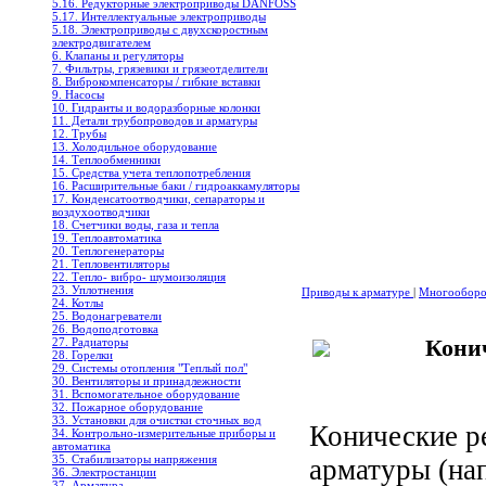
5.16. Редукторные электроприводы DANFOSS
5.17. Интеллектуальные электроприводы
5.18. Электроприводы с двухскоростным
электродвигателем
6. Клапаны и регуляторы
7. Фильтры, грязевики и грязеотделители
8. Виброкомпенсаторы / гибкие вставки
9. Насосы
10. Гидранты и водоразборные колонки
11. Детали трубопроводов и арматуры
12. Трубы
13. Холодильное oборудование
14. Теплообменники
15. Средства учета теплопотребления
16. Расширительные баки / гидроаккамуляторы
17. Конденсатоотводчики, сепараторы и
воздухоотводчики
18. Счетчики воды, газа и тепла
19. Теплоавтоматика
20. Теплогенераторы
21. Тепловентиляторы
22. Тепло- вибро- шумоизоляция
23. Уплотнения
Приводы к арматуре
|
Многооборо
24. Котлы
25. Водонагреватели
26. Водоподготовка
Кони
27. Радиаторы
28. Горелки
29. Системы отопления "Теплый пол"
30. Вентиляторы и принадлежности
31. Вспомогательное оборудование
32. Пожарное оборудование
33. Установки для очистки сточных вод
Конические р
34. Контрольно-измерительные приборы и
автоматика
35. Стабилизаторы напряжения
арматуры (нап
36. Электростанции
37. Арматура