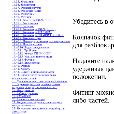
14.35. Угольники
14.36. Удлинители
14.37. Фаскосниматели
14.38. Фасонные части
14.39. Фиксаторы
14.40. Фитинги
Убедитесь в о
14.40.1. Адаптеры INEN (ИНЭН)
14.40.2. Американки
14.40.3. Заглушки
14.40.4. Коллекторы INEN (ИНЭН)
14.40.5. Коллекторы ITAP ИТАП
Колпачок фит
14.40.6. Коллекторы STC-IDRO ЭС ТИ СИ
14.40.7. Компенсаторы
14.40.8. Переходы, коннекторы и соединители
для разблокир
14.40.9. Пресс-фитинги
14.40.10. Редукторы давления
14.40.11. Тройники
14.40.12. Уголки INEN (ИНЭН)
14.40.13. Узлы для теплого пола
Надавите пал
14.40.14. Футорки
14.40.15. Эксцентрики
14.41. Фланцы
удерживая ца
14.42. Хомуты
14.43. Шланги и принадлежности
положении.
14.44. Элементы трубопроводов из
нержавеющей стали
15. Дисковые поворотные затворы / заслонки
16. Задвижки, вентили, клапаны, штоки,
штурвалы, коверы, опорные плиты...
17. Инструменты
Фитинг можно
18. Кабины душевые
19. КАТАЛОГИ
либо частей.
20. Клапаны и регуляторы
21. Конденсатоотводчики, сепараторы и
воздухоотводчики
22. Контрольно-измерительные приборы и
автоматика