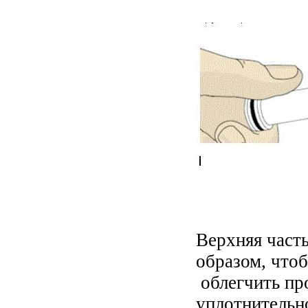
Верхняя част
образом, что
облегчить про
уплотнительно