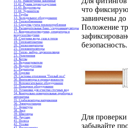
Для фитингов
11.41. Наконечники зажимные
11.42. Рукава термоусадочные
что фиксирую
11.43. Водоотводы
11.44. Удлинители
12. Трубы
завинчены до
13. Холодильное oборудование
14. Теплообменники
15. Средства учета теплопотребления
Положение тр
16. Расширительные баки / гидроаккамуляторы
17. Конденсатоотводчики, сепараторы и
зафиксирован
воздухоотводчики
18. Счетчики воды, газа и тепла
19. Теплоавтоматика
безопасность.
20. Теплогенераторы
21. Тепловентиляторы
22. Тепло- вибро- шумоизоляция
23. Уплотнения
24. Котлы
25. Водонагреватели
26. Водоподготовка
27. Радиаторы
28. Горелки
29. Системы отопления "Теплый пол"
30. Вентиляторы и принадлежности
31. Вспомогательное оборудование
32. Пожарное оборудование
33. Установки для очистки сточных вод
34. Контрольно-измерительные приборы и
автоматика
35. Стабилизаторы напряжения
36. Электростанции
37. Арматура
38. Лист
39. Швеллеры
Для проверки 
40. Двутавр
41. Полоса
забывайте пр
42. Уголки
43. Инструменты