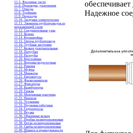
обеспечивает
11.5. Фасонные части
11.6. Прокладки, уплотнения
11.7. Отводы
Надежное сое
11.8. Тройники
11.9. Переходы
11.10. Заглушки эллиптические
11.11. Элементы трубопроводов из
нержавеющей стали
11.12. Соединительные узлы
11.13. Колено
11.14. Кронштейны
11.15. Опоры трубопровода
11.16. Трубные заготовки
11.17. Кольца уплотнительные
11.18. Патрубки
11.19. Раструбы
11.20. Крестовины
11.21. Воронки водосточные
11.22. Ревизия
11.23. Муфты
11.24. Манжеты
11.25. Евроконусы
11.26. Фаскосниматели
11.27. Фиксаторы
11.28. Калибраторы
11.29. Гильзы
11.30. Монтажные пластины
11.31. Ниппели
11.32. Угольники
11.33. Пружины гибочные
11.34. Гидропрессы
11.35. Втулки
11.36. Обжимные кольца
11.37. Пробки полипропиленовые
11.38. Петли полипропиленовые
11.39. Скобы полипропиленовые
11.40. Шланги и принадлежности