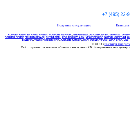
+7 (495) 22-
Получить консультацию
Выписать 
KLINGER КЛИНГЕР
,
NAVAL НАВАЛ
,
НOGFORS ХЕГФОРС
,
BROEN BALLOMAX БРОЕН БАЛЛОМАКС
,
ORBIN
BOHMER БЕМЕР
,
ERHARD ЭРХАРД
,
СИТАЛ SITAL
,
КВО
АРМ
KVO
ARM
,
VEXVE ВЕКСВЕ
,
SIGEVAL СИГЕВАЛ
,
G
БУДЕРУС
,
VIESSMANN ВИСМАН
,
JUNKERS ЮНКЕРС
.
DANFOSS ДАНФОСС
,
WIKA ВИКА
,
GEST
© ООО «
Институт Энерго
Сайт охраняется законом об авторских правах РФ. Копирование или цитир