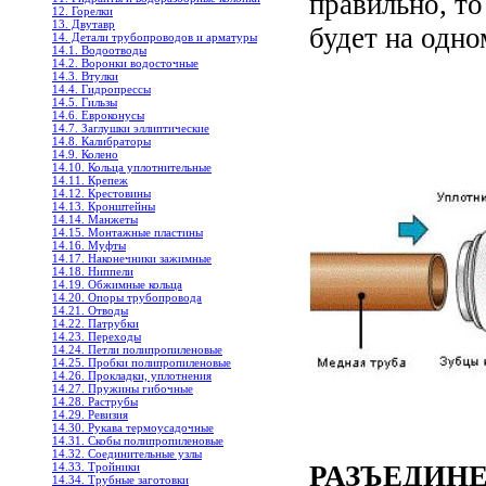
правильно, то
12. Горелки
13. Двутавр
будет на одно
14. Детали трубопроводов и арматуры
14.1. Водоотводы
14.2. Воронки водосточные
14.3. Втулки
14.4. Гидропрессы
14.5. Гильзы
14.6. Евроконусы
14.7. Заглушки эллиптические
14.8. Калибраторы
14.9. Колено
14.10. Кольца уплотнительные
14.11. Крепеж
14.12. Крестовины
14.13. Кронштейны
14.14. Манжеты
14.15. Монтажные пластины
14.16. Муфты
14.17. Наконечники зажимные
14.18. Ниппели
14.19. Обжимные кольца
14.20. Опоры трубопровода
14.21. Отводы
14.22. Патрубки
14.23. Переходы
14.24. Петли полипропиленовые
14.25. Пробки полипропиленовые
14.26. Прокладки, уплотнения
14.27. Пружины гибочные
14.28. Раструбы
14.29. Ревизия
14.30. Рукава термоусадочные
14.31. Скобы полипропиленовые
14.32. Соединительные узлы
14.33. Тройники
РАЗЪЕДИН
14.34. Трубные заготовки