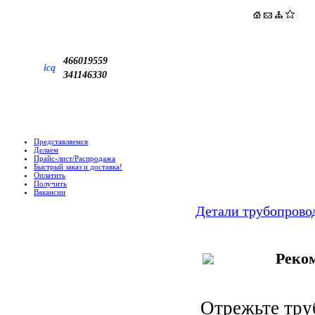
466019559
icq
341146330
Представляемся
Делаем
Прайс-лист/Распродажа
Быстрый заказ и доставка!
Оплатить
Получить
Вакансии
Детали трубопрово
Реко
Отрежьте тру