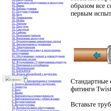
44. Сварочное оборудование и аксессуары
образом все с
45. Ванны
46. Кабины душевые
первым испыт
47. Поддоны душевые
48. Биде
49. Умывальники
50. Мойки
51. Унитазы
52. Писсуары
53. Смесители
54. Сифоны
55. Полотенцесушители
56. Крепежные аксессуары
57. Проектирование инженерных систем
58. Автоматизация и управление
59. Электромонтаж
60. Пусконаладка и ввод в эксплуатацию
оборудования
61. Обслуживание, ремонт и реконструкция
инженерных систем
62. Футерованная / Гуммированная арматура
63. Разрешения и сертификаты
64. Металлопрокат
65. КАТАЛОГИ
66. Аренда автомобилей с водителем.
Стандартные ф
Алфавиту
1. Автоматизация и управление
2. Аренда автомобилей с водителем.
3. Арматура
фитинги Twis
4. Биде
5. Ванны
6. Вентиляторы и принадлежности
7. Виброкомпенсаторы / гибкие вставки
8. Водонагреватели
Вставьте труб
9. Водоподготовка
10. Вспомогательное оборудование
11. Гидранты и водоразборные колонки