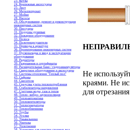
23. Котлы
24. Крепежные аксессуары
25. Лист
26. Металлопрокат
27. Мойки
28. Насосы
29. Обслуживание, ремонт и реконструкция
инженерных систем
30. Писсуары
31. Поддоны душевые
32. Пожарное оборудование
33. Полоса
34. Полотенцесушители
НЕПРАВИЛ
35. Приводы к арматуре
36. Проектирование инженерных систем
37. Пусконаладка и ввод в эксплуатацию
оборудования
38. Радиаторы
39. Разрешения и сертификаты
40. Расширительные баки / гидроаккамуляторы
41. Сварочное оборудование и аксессуары
Не используй
42. Системы отопления "Теплый пол"
43. Сифоны
краями. Не и
44. Смесители
45. Средства учета теплопотребления
46. Стабилизаторы напряжения
для отрезания
47. Счетчики воды, газа и тепла
48. Тепло- вибро- шумоизоляция
49. Теплоавтоматика
50. Тепловентиляторы
51. Теплогенераторы
52. Теплообменники
53. Трубы
54. Уголки
55. Умывальники
56. Унитазы
57. Уплотнения
58. Установки для очистки сточных вод