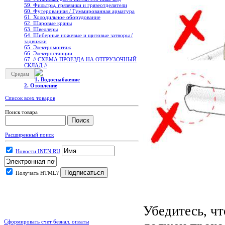
59. Фильтры, грязевики и грязеотделители
60. Футерованная / Гуммированная арматура
61. Холодильное oборудование
62. Шаровые краны
63. Швеллеры
64. Шиберные ножевые и щитовые затворы /
задвижки
65. Электромонтаж
66. Электростанции
67. // СХЕМА ПРОЕЗДА НА ОТГРУЗОЧНЫЙ
СКЛАД //
Средам
1. Водоснабжение
2. Отопление
Список всех товаров
Поиск товара
Расширенный поиск
Новости INEN.RU
Получать HTML?
Убедитесь, чт
.
Сформировать счет безнал. оплаты