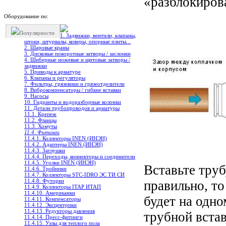
«разблокиров
Оборудование по:
Популярности
1. Задвижки, вентили, клапаны,
штоки, штурвалы, коверы, опорные плиты...
2. Шаровые краны
3. Дисковые поворотные затворы / заслонки
4. Шиберные ножевые и щитовые затворы /
задвижки
5. Приводы к арматуре
6. Клапаны и регуляторы
7. Фильтры, грязевики и грязеотделители
8. Виброкомпенсаторы / гибкие вставки
9. Насосы
10. Гидранты и водоразборные колонки
11. Детали трубопроводов и арматуры
11.1. Крепеж
11.2. Фланцы
11.3. Хомуты
11.4. Фитинги
11.4.1. Коллекторы INEN (ИНЭН)
11.4.2. Адаптеры INEN (ИНЭН)
11.4.3. Заглушки
11.4.4. Переходы, коннекторы и соединители
11.4.5. Уголки INEN (ИНЭН)
Вставьте труб
11.4.6. Тройники
11.4.7. Коллекторы STC-IDRO ЭС ТИ СИ
11.4.8. Футорки
правильно, то
11.4.9. Коллекторы ITAP ИТАП
11.4.10. Американки
будет на одно
11.4.11. Компенсаторы
11.4.12. Эксцентрики
11.4.13. Редукторы давления
трубной встав
11.4.14. Пресс-фитинги
11.4.15. Узлы для теплого пола