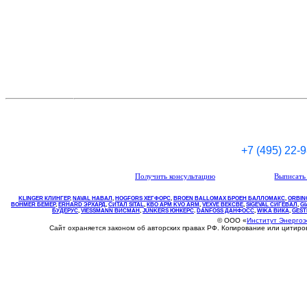
+7 (495) 22-
Получить консультацию
Выписать 
KLINGER КЛИНГЕР
,
NAVAL НАВАЛ
,
НOGFORS ХЕГФОРС
,
BROEN BALLOMAX БРОЕН БАЛЛОМАКС
,
ORBIN
BOHMER БЕМЕР
,
ERHARD ЭРХАРД
,
СИТАЛ SITAL
,
КВО
АРМ
KVO
ARM
,
VEXVE ВЕКСВЕ
,
SIGEVAL СИГЕВАЛ
,
G
БУДЕРУС
,
VIESSMANN ВИСМАН
,
JUNKERS ЮНКЕРС
.
DANFOSS ДАНФОСС
,
WIKA ВИКА
,
GEST
© ООО «
Институт Энерго
Сайт охраняется законом об авторских правах РФ. Копирование или цитир