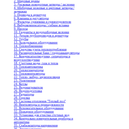
2. Шаровые краны
3. Дисковые поворотные затворы / заслонки
4. Шиберные ножевые и щитовые затворы /
задвижки
5. Приводы к арматуре
6. Клапаны и регуляторы
7. Фильтры, грязевики и грязеотделители
8. Виброкомпенсаторы / гибкие вставки
9. Насосы
10. Гидранты и водоразборные колонки
11. Детали трубопроводов и арматуры
12. Трубы
13. Холодильное oборудование
14. Теплообменники
15. Средства учета теплопотребления
16. Расширительные баки / гидроаккамуляторы
17. Конденсатоотводчики, сепараторы и
воздухоотводчики
18. Счетчики воды, газа и тепла
19. Теплоавтоматика
20. Теплогенераторы
21. Тепловентиляторы
22. Тепло- вибро- шумоизоляция
23. Уплотнения
24. Котлы
25. Водонагреватели
26. Водоподготовка
27. Радиаторы
28. Горелки
29. Системы отопления "Теплый пол"
30. Вентиляторы и принадлежности
31. Вспомогательное оборудование
32. Пожарное оборудование
33. Установки для очистки сточных вод
34. Контрольно-измерительные приборы и
автоматика
35. Стабилизаторы напряжения
36. Электростанции