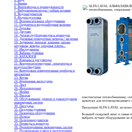
5. Ванны
ALFA LAVAL АЛЬФАЛАВАЛЬ пла
6. Вентиляторы и принадлежности
теплообменники, спиральные
7. Виброкомпенсаторы / гибкие вставки
8. Водонагреватели
9. Водоподготовка
10. Вспомогательное оборудование
11. Гидранты и водоразборные колонки
12. Горелки
13. Двутавр
14. Детали трубопроводов и арматуры
15. Дисковые поворотные затворы / заслонки
16. Задвижки, вентили, клапаны, штоки,
штурвалы, коверы, опорные плиты...
17. Инструменты
18. Кабины душевые
19. КАТАЛОГИ
20. Клапаны и регуляторы
21. Конденсатоотводчики, сепараторы и
воздухоотводчики
22. Контрольно-измерительные приборы и
автоматика
23. Котлы
24. Крепежные аксессуары
25. Лист
26. Металлопрокат
27. Мойки
28. Насосы
пластинчатые теплообменники, се
29. Обслуживание, ремонт и реконструкция
арматуру для потокопроводящего 
инженерных систем
30. Писсуары
Продукция ALFA-LAVAL заслужила 
31. Поддоны душевые
32. Пожарное оборудование
Большой складской запас и самые 
33. Полоса
выбрать лучшее оборудование не и
34. Полотенцесушители
35. Приводы к арматуре
36. Проектирование инженерных систем
37. Пусконаладка и ввод в эксплуатацию