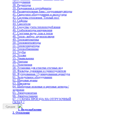
оборудования
38. Радиаторы
39. Разрешения и сертификаты
40. Расширительные баки / гидроаккамуляторы
41. Сварочное оборудование и аксессуары
42. Системы отопления "Теплый пол"
43. Сифоны
44. Смесители
45. Средства учета теплопотребления
46. Стабилизаторы напряжения
47. Счетчики воды, газа и тепла
48. Тепло- вибро- шумоизоляция
49. Теплоавтоматика
50. Тепловентиляторы
51. Теплогенераторы
52. Теплообменники
53. Трубы
54. Уголки
55. Умывальники
56. Унитазы
57. Уплотнения
58. Установки для очистки сточных вод
59. Фильтры, грязевики и грязеотделители
60. Футерованная / Гуммированная арматура
61. Холодильное oборудование
62. Шаровые краны
63. Швеллеры
64. Шиберные ножевые и щитовые затворы /
задвижки
65. Электромонтаж
66. Электростанции
67. // СХЕМА ПРОЕЗДА НА ОТГРУЗОЧНЫЙ
СКЛАД //
Средам
1. Водоснабжение
2. Отопление