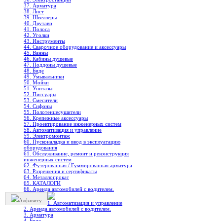
37. Арматура
38. Лист
39. Швеллеры
40. Двутавр
41. Полоса
42. Уголки
43. Инструменты
44. Сварочное оборудование и аксессуары
45. Ванны
46. Кабины душевые
47. Поддоны душевые
48. Биде
49. Умывальники
50. Мойки
51. Унитазы
52. Писсуары
53. Смесители
54. Сифоны
55. Полотенцесушители
56. Крепежные аксессуары
57. Проектирование инженерных систем
58. Автоматизация и управление
59. Электромонтаж
60. Пусконаладка и ввод в эксплуатацию
оборудования
61. Обслуживание, ремонт и реконструкция
инженерных систем
62. Футерованная / Гуммированная арматура
63. Разрешения и сертификаты
64. Металлопрокат
65. КАТАЛОГИ
66. Аренда автомобилей с водителем.
Алфавиту
1. Автоматизация и управление
2. Аренда автомобилей с водителем.
3. Арматура
4. Биде