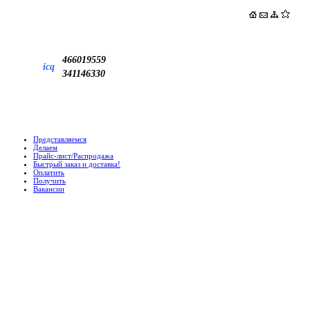
466019559
icq
341146330
Представляемся
Делаем
Прайс-лист/Распродажа
Быстрый заказ и доставка!
Оплатить
Получить
Вакансии