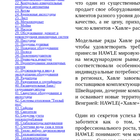
что один из существенны
22. Контрольно-измерительные
приборы и автоматика
продает свое оборудовани
23. Котлы
24. Крепежные аксессуары
клиентов разного уровня до
25. Лист
качество, а не цену, прих
26. Металлопрокат
27. Мойки
число клиентов «Хавле» раст
28. Насосы
29. Обслуживание, ремонт и
реконструкция инженерных систем
Модельные ряды Хавле раз
30. Писсуары
31. Поддоны душевые
чтобы удовлетворить тре
32. Пожарное оборудование
33. Полоса
принесли HAWLE мировую сл
34. Полотенцесушители
на международном рынке
35. Приводы к арматуре
36. Проектирование инженерных
соответствовали особенно
систем
37. Пусконаладка и ввод в
индивидуальные потребност
эксплуатацию оборудования
в регионах, Хавле завое
38. Радиаторы
39. Разрешения и сертификаты
поставщиков комплектующих
40. Расширительные баки /
гидроаккамуляторы
Швейцарии, дочерние компа
41. Сварочное оборудование и
и осваивает новые террит
аксессуары
42. Системы отопления "Теплый
Венгрией: HAWLE(«Хавле»)
пол"
43. Сифоны
44. Смесители
Один из секретов успеха 
45. Средства учета
теплопотребления
заботится как о том, 
46. Стабилизаторы напряжения
47. Счетчики воды, газа и тепла
профессионального роста, т
48. Тепло- вибро- шумоизоляция
HAWLE понимают: чем комф
49. Теплоавтоматика
50. Тепловентиляторы