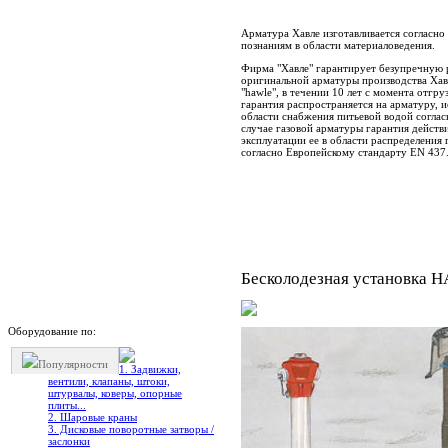
Арматура Хавле изготавливается согласн
познаниям в области материаловедения.
Фирма "Хавле" гарантирует безупречную
оригинальной арматуры производства Хав
"hawle", в течении 10 лет с момента отгру
гарантия распространяется на арматуру, 
области снабжения питьевой водой соглас
случае газовой арматуры гарантия действ
эксплуатации ее в области распределения
согласно Европейскому стандарту EN 437
Бесколодезная установка 
Оборудование по:
Популярности
1. Задвижки,
вентили, клапаны, штоки,
штурвалы, коверы, опорные
плиты...
2. Шаровые краны
3. Дисковые поворотные затворы /
заслонки