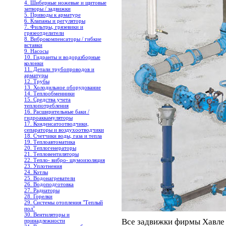
4. Шиберные ножевые и щитовые
затворы / задвижки
5. Приводы к арматуре
6. Клапаны и регуляторы
7. Фильтры, грязевики и
грязеотделители
8. Виброкомпенсаторы / гибкие
вставки
9. Насосы
10. Гидранты и водоразборные
колонки
11. Детали трубопроводов и
арматуры
12. Трубы
13. Холодильное oборудование
14. Теплообменники
15. Средства учета
теплопотребления
16. Расширительные баки /
гидроаккамуляторы
17. Конденсатоотводчики,
сепараторы и воздухоотводчики
18. Счетчики воды, газа и тепла
19. Теплоавтоматика
20. Теплогенераторы
21. Тепловентиляторы
22. Тепло- вибро- шумоизоляция
23. Уплотнения
24. Котлы
25. Водонагреватели
26. Водоподготовка
27. Радиаторы
28. Горелки
29. Системы отопления "Теплый
пол"
30. Вентиляторы и
Все задвижки фирмы Хавле
принадлежности