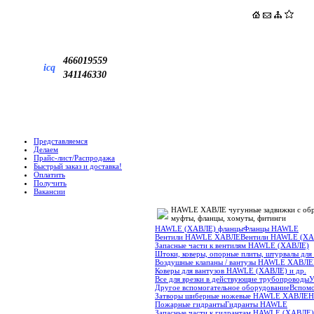
466019559
icq
341146330
Представляемся
Делаем
Прайс-лист/Распродажа
Быстрый заказ и доставка!
Оплатить
Получить
Вакансии
HAWLE ХАВЛЕ чугунные задвижки с обрез
муфты, фланцы, хомуты, фитинги
HAWLE (ХАВЛЕ) фланцы
Фланцы HAWLE
Вентили HAWLE ХАВЛЕ
Вентили HAWLE (Х
Запасные части к вентилям HAWLE (ХАВЛЕ)
Штоки, коверы, опорные плиты, штурвалы дл
Воздушные клапаны / вантузы HAWLE ХАВЛЕ
Коверы для вантузов HAWLE (ХАВЛЕ) и др.
Все для врезки в действующие трубопроводы
У
Другое вспомогательное оборудование
Вспомо
Затворы шиберные ножевые HAWLE ХАВЛЕ
H
Пожарные гидранты
Гидранты HAWLE
Запасные части к гидрантам HAWLE (ХАВЛЕ)