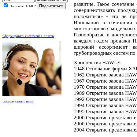
развитие. Такое сочетание
Получать HTML?
совершенствовать продук
положиться» - это не пр
Инновации в сочетании 
многоплановых модельных р
.
Разнообразие и доступнос
Сформировать счет безнал. оплаты
каждым годом продажи H
широкий ассортимент ка
трубопроводных систем по 
Хронология HAWLE:
1948 Основание фирмы ХАВЛ
1962 Открытие завода HAWL
1967 Открытие завода HAWL
1970 Открытие завода HAWL
1989 Открытие завода HAWLE
1992 Открытие завода HAWLE
Быстрая связь с нами
!
1994 Открытие завода HAWL
1995 Открытие завода HAWL
2000 Открытие представител
2000 Открытие представите
2004 Открытие представите