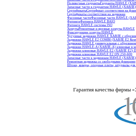
Поливочные гидранты
Гидранты HAWLE (ХА
Запасные части к гидрантам HAWLE (ХАВЛЕ)
Сертификаты
Сертификат соответствия на фла
Сертификаты соответствия на задвижки
Фасонные части
Фасонные части HAWLE (ХА
Фитинги
Фитинги HAWLE BAIO
Фитинги HAWLE системы ISO
Хомуты
Ремонтные и врезные хомуты HAWLE
Фиксирующие хомуты HAWLE
Чугунные задвижки HAWLE ХАВЛЕ с обрези
Задвижки HAWLE E2 COMBI (ХАВЛЕ Е2 Ком
Задвижки HAWLE универсальные с обрезинен
Задвижки HAWLE-A (ХАВЛЕ-А) клиновые в м
Задвижки клиновые HAWLE E2 (ХАВЛЕ Е2) D
Задвижки клиновые HAWLE E2 DN 250-600
Запасные части к задвижкам HAWLE (ХАВЛЕ)
Ремонтная задвижка со свободными фланцами
Штоки, коверы, опорные плиты, штурвалы дл
Гарантия качества фирмы «