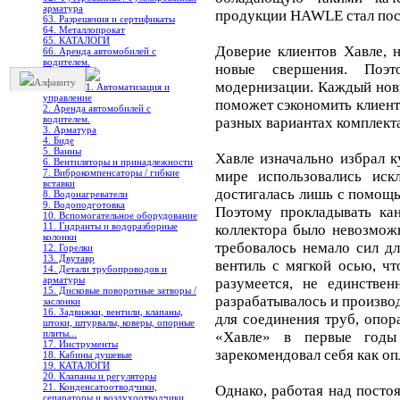
арматура
продукции HAWLE стал по
63. Разрешения и сертификаты
64. Металлопрокат
65. КАТАЛОГИ
Доверие клиентов Хавле, 
66. Аренда автомобилей с
водителем.
новые свершения. Поэт
Алфавиту
модернизации. Каждый нов
1. Автоматизация и
управление
поможет сэкономить клиенту
2. Аренда автомобилей с
водителем.
разных вариантах комплект
3. Арматура
4. Биде
5. Ванны
Хавле изначально избрал к
6. Вентиляторы и принадлежности
7. Виброкомпенсаторы / гибкие
мире использовались иск
вставки
достигалась лишь с помощь
8. Водонагреватели
9. Водоподготовка
Поэтому прокладывать ка
10. Вспомогательное оборудование
11. Гидранты и водоразборные
коллектора было невозможн
колонки
требовалось немало сил д
12. Горелки
13. Двутавр
вентиль с мягкой осью, чт
14. Детали трубопроводов и
арматуры
разумеется, не единстве
15. Дисковые поворотные затворы /
разрабатывалось и произво
заслонки
16. Задвижки, вентили, клапаны,
для соединения труб, опор
штоки, штурвалы, коверы, опорные
плиты...
«Хавле» в первые годы
17. Инструменты
зарекомендовал себя как о
18. Кабины душевые
19. КАТАЛОГИ
20. Клапаны и регуляторы
21. Конденсатоотводчики,
Однако, работая над пост
сепараторы и воздухоотводчики