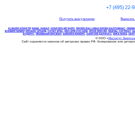
+7 (495) 22-
Получить консультацию
Выписать 
KLINGER КЛИНГЕР
,
NAVAL НАВАЛ
,
НOGFORS ХЕГФОРС
,
BROEN BALLOMAX БРОЕН БАЛЛОМАКС
,
ORBIN
BOHMER БЕМЕР
,
ERHARD ЭРХАРД
,
СИТАЛ SITAL
,
КВО
АРМ
KVO
ARM
,
VEXVE ВЕКСВЕ
,
SIGEVAL СИГЕВАЛ
,
G
БУДЕРУС
,
VIESSMANN ВИСМАН
,
JUNKERS ЮНКЕРС
.
DANFOSS ДАНФОСС
,
WIKA ВИКА
,
GEST
© ООО «
Институт Энерго
Сайт охраняется законом об авторских правах РФ. Копирование или цитир