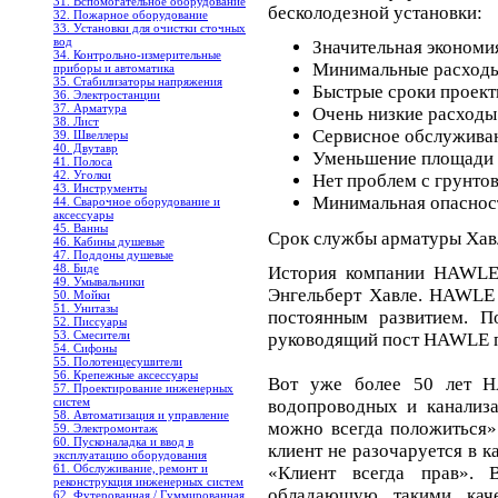
31. Вспомогательное оборудование
бесколодезной установки:
32. Пожарное оборудование
33. Установки для очистки сточных
вод
Значительная экономия
34. Контрольно-измерительные
Минимальные расходы
приборы и автоматика
35. Стабилизаторы напряжения
Быстрые сроки проект
36. Электростанции
37. Арматура
Очень низкие расходы
38. Лист
Сервисное обслуживан
39. Швеллеры
40. Двутавр
Уменьшение площади
41. Полоса
42. Уголки
Нет проблем с грунто
43. Инструменты
Минимальная опасност
44. Сварочное оборудование и
аксессуары
45. Ванны
Срок службы арматуры Хавле
46. Кабины душевые
47. Поддоны душевые
48. Биде
История компании HAWLE 
49. Умывальники
Энгельберт Хавле. HAWLE 
50. Мойки
51. Унитазы
постоянным развитием. 
52. Писсуары
53. Смесители
руководящий пост HAWLE п
54. Сифоны
55. Полотенцесушители
56. Крепежные аксессуары
Вот уже более 50 лет HA
57. Проектирование инженерных
систем
водопроводных и канализ
58. Автоматизация и управление
можно всегда положиться»
59. Электромонтаж
60. Пусконаладка и ввод в
клиент не разочаруется в 
эксплуатацию оборудования
61. Обслуживание, ремонт и
«Клиент всегда прав». 
реконструкция инженерных систем
обладающую такими качес
62. Футерованная / Гуммированная