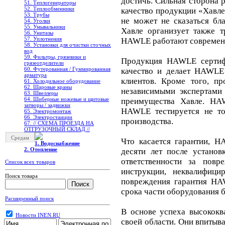
достичь. Сильная сторона 
51. Теплогенераторы
52. Теплообменники
качество продукции «Хавле
53. Трубы
не может не сказаться бл
54. Уголки
55. Умывальники
Хавле организует также 
56. Унитазы
57. Уплотнения
HAWLE работают современн
58. Установки для очистки сточных
вод
59. Фильтры, грязевики и
Продукция HAWLE сертифи
грязеотделители
60. Футерованная / Гуммированная
качество и делает HAWLE
арматура
клиентов. Кроме того, п
61. Холодильное oборудование
62. Шаровые краны
независимыми экспертами
63. Швеллеры
64. Шиберные ножевые и щитовые
преимущества Хавле. HAW
затворы / задвижки
HAWLE тестируется не то
65. Электромонтаж
66. Электростанции
производства.
67. // СХЕМА ПРОЕЗДА НА
ОТГРУЗОЧНЫЙ СКЛАД //
Средам
Что касается гарантии, H
1. Водоснабжение
2. Отопление
десяти лет после устано
ответственности за повр
Список всех товаров
инструкции, неквалифици
Поиск товара
повреждения гарантия HA
срока части оборудования 
Расширенный поиск
В основе успеха высококв
Новости INEN.RU
своей области. Они впитыв