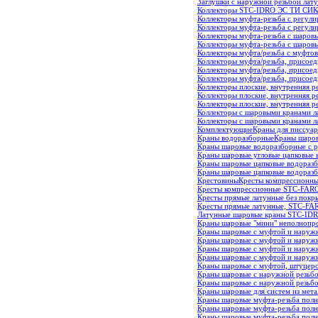
Заглушки с наружной резьбой лату
Коллекторы STC-IDRO ЭС ТИ СИ
К
Коллекторы муфта-резьба с регул
Коллекторы муфта-резьба с регу
Коллекторы муфта-резьба с шаров
Коллекторы муфта-резьба с шаров
Коллекторы муфта/резьба с муфто
Коллекторы муфта/резьба, присое
Коллекторы муфта/резьба, присоед
Коллекторы муфта/резьба, присое
Коллекторы плоские, внутренняя р
Коллекторы плоские, внутренняя р
Коллекторы плоские, внутренняя р
Коллекторы с шаровыми кранами л
Коллекторы с шаровыми кранами 
Комплектующие
Краны для писсуа
Краны водоразборные
Краны шаров
Краны шаровые водоразборные с 
Краны шаровые угловые цапковые 
Краны шаровые цапковые водоразб
Краны шаровые цапковые водораз
Крестовины
Кресты компрессионны
Кресты компрессионные STC-FARO
Кресты прямые латунные без покр
Кресты прямые латунные, STC-FA
Латунные шаровые краны STC-ID
Краны шаровые "мини" неполнопр
Краны шаровые c муфтой и наружн
Краны шаровые c муфтой и наружн
Краны шаровые c муфтой и наружн
Краны шаровые c муфтой и наруж
Краны шаровые c муфтой, штуцеро
Краны шаровые c наружной резьбо
Краны шаровые c наружной резьб
Краны шаровые для систем из мет
Краны шаровые муфта-резьба полн
Краны шаровые муфта-резьба полн
Краны шаровые муфта-резьба полн