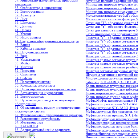
34. Контрольно-измерительные приборы и
Латунные полнопроходные шаров
автоматика
Миникраны шаровые муфтовые art.
35. Стабилизаторы напряжения
Миникраны шаровые с муфтой и на
36. Электростанции
Миникраны шаровые с наружной ре
37. Арматура
Металлопластиковые трубы
Трубы 
38. Лист
Механические сетчатые фильтры
39. Швеллеры
Сетки для "T"- образного фильтра 
40. Двутавр
Сетки для "Y"- образного фильтра 
41. Полоса
Сетки для фильтра с манометром S
42. Уголки
Сетки приемные для обратного пр
43. Инструменты
Фильтры "Y" - образные сетчатые
44. Сварочное оборудование и аксессуары
Фильтры "Y"- образные сетчатые м
45. Ванны
Фильтры "Y"- образные сетчатые 
46. Кабины душевые
Фильтры "Y"- образные сетчатые 
47. Поддоны душевые
Фильтры "Y"- образные сетчатые р
48. Биде
Фильтры для стиральной машины, 
49. Умывальники
Фильтры прямые сетчатые муфта-р
50. Мойки
Фильтры прямые сетчатые муфтовы
51. Унитазы
Фильтры прямые сетчатые резьба-р
52. Писсуары
Фильтры сетчатые латунные муфто
53. Смесители
Штуцеры латунные с наружной рез
54. Сифоны
Многоходовые латунные шаровые 
55. Полотенцесушители
бабочкой, STC-FARO (ЭС ТИ СИ),
56. Крепежные аксессуары
Краны шаровые муфтовые трёхходо
57. Проектирование инженерных систем
Краны шаровые муфтовые трёхходо
58. Автоматизация и управление
Краны шаровые муфтовые трёхходо
59. Электромонтаж
Краны шаровые трехходовые муфт
60. Пусконаладка и ввод в эксплуатацию
Муфты
Муфты компрессионные ST
оборудования
Муфты компрессионные STC-FARO
61. Обслуживание, ремонт и реконструкция
Муфты латунные STC-FARO, Итал
инженерных систем
Муфты латунные без покрытия, хр
62. Футерованная / Гуммированная арматура
Муфты латунные прямые, STC (Ит
63. Разрешения и сертификаты
Муфты переходные компрессионны
64. Металлопрокат
Муфты переходные компрессионн
65. КАТАЛОГИ
Муфты переходные латунные без п
66. Аренда автомобилей с водителем.
Муфты переходные латунные, ST
Ниппели
Ниппели переходные лат
Алфавиту
Ниппели переходные латунные хро