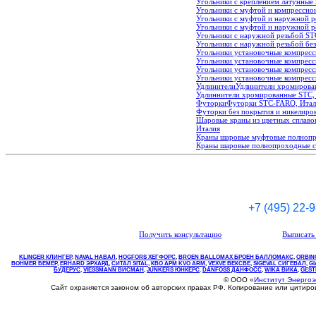
Угольники с креплением латунные
Угольники с муфтой и компресси
Угольники с муфтой и наружной р
Угольники с муфтой и наружной р
Угольники с наружной резьбой S
Угольники с наружной резьбой бе
Угольники установочные компресс
Угольники установочные компресс
Угольники установочные компресси
Угольники установочные компресс
Удлинители
Удлинители хромирова
Удлиннители хромированные STC,
Футорки
Футорки STC-FARO, Итал
Футорки без покрытия и никелиро
Шаровые краны из цветных сплаво
Италия
Краны шаровые муфтовые полнопр
Краны шаровые полнопроходные с 
+7 (495) 22-
Получить консультацию
Выписать 
KLINGER КЛИНГЕР
,
NAVAL НАВАЛ
,
НOGFORS ХЕГФОРС
,
BROEN BALLOMAX БРОЕН БАЛЛОМАКС
,
ORBIN
BOHMER БЕМЕР
,
ERHARD ЭРХАРД
,
СИТАЛ SITAL
,
КВО
АРМ
KVO
ARM
,
VEXVE ВЕКСВЕ
,
SIGEVAL СИГЕВАЛ
,
G
БУДЕРУС
,
VIESSMANN ВИСМАН
,
JUNKERS ЮНКЕРС
.
DANFOSS ДАНФОСС
,
WIKA ВИКА
,
GEST
© ООО «
Институт Энерго
Сайт охраняется законом об авторских правах РФ. Копирование или цитир