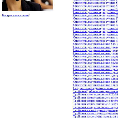
Смесители для моек одноручные ST
Смесители для моек одноручные ST
Смесители для моек одноручные ST
Смесители для моек одноручные S
Смесители для моек одноручные S
Быстрая связь с нами
!
Смесители для моек одноручные ST
Смесители для моек одноручные ST
Смесители для моек одноручные на
Смесители для моек одноручные на
Смесители для моек одноручные н
Смесители для моек одноручные н
Смесители для моек одноручные на
Смесители для моек одноручные на
Смесители для умывальников ST
Смесители для умывальников двур
Смесители для умывальников двур
Смесители для умывальников двур
Смесители для умывальников двуру
Смесители для умывальников двур
Смесители для умывальников двур
Смесители для умывальников двур
Смесители для умывальников однор
Смесители для умывальников одно
Смесители для умывальников одно
Смесители для умывальников одно
Смесители для умывальников однор
Смесители для умывальников однор
Соединители
Соединители шлангов
Тройники
Тройники компрессионны
Тройники компрессионные STC-FA
Тройники компрессионные с внутр
Тройники компрессионные с внутр
Тройники компрессионные с наруж
Тройники компрессионные с нару
Тройники косые муфта-муфта-нар
Тройники косые муфта-муфта-нар
Тройники косые муфта-наружная р