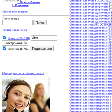
Смесители для душа STC ЭСТИСИ
1. Водоснабжение
Смесители для душа двуручные ST
2. Отопление
Смесители для душа двуручные ST
Смесители для душа двуручные ST
Список всех товаров
Смесители для душа одноручные ST
Смесители для душа одноручные S
Смесители для душа одноручные S
Поиск товара
Смесители для душа одноручные S
Смесители для моек STC ЭСТИСИ
Смесители для моек двуручные "M
Расширенный поиск
Смесители для моек двуручные "Mi
Смесители для моек двуручные "Mi
Смесители для моек двуручные "Mi
Новости INEN.RU
Смесители для моек двуручные "Pl
Смесители для моек двуручные STC
Смесители для моек двуручные ST
Смесители для моек двуручные STC
Получать HTML?
Смесители для моек двуручные STC
Смесители для моек двуручные STC
Смесители для моек двуручные STC
Смесители для моек двуручные ST
Смесители для моек двуручные STC
Смесители для моек двуручные на
.
Смесители для моек двуручные на
Смесители для моек двуручные на
Сформировать счет безнал. оплаты
Смесители для моек двуручные на
Смесители для моек двуручные на
Смесители для моек двуручные на
Смесители для моек двуручные на
Смесители для моек двуручные на
Смесители для моек двуручные на
Смесители для моек двуручные нас
Смесители для моек одноручные c
Смесители для моек одноручные c
Смесители для моек одноручные c
Смесители для моек одноручные S
Смесители для моек одноручные S
Смесители для моек одноручные S