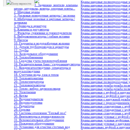
Краны шаровые полнопроходные му
Популярности
1. Задвижки, вентили, клапаны,
Краны шаровые полнопроходные му
штоки, штурвалы, коверы, опорные плиты...
Краны шаровые полнопроходные ре
2. Шаровые краны
Краны шаровые полнопроходные ре
3. Дисковые поворотные затворы / заслонки
Краны шаровые полнопроходные с 
4. Шиберные ножевые и щитовые затворы /
Краны шаровые полнопроходные с 
задвижки
Краны шаровые полнопроходные со
5. Приводы к арматуре
Краны шаровые полнопроходные со
6. Клапаны и регуляторы
Краны шаровые полнопроходные с
7. Фильтры, грязевики и грязеотделители
Краны шаровые полнопроходные с
8. Виброкомпенсаторы / гибкие вставки
Краны шаровые полнопроходные со
9. Насосы
Краны шаровые полнопроходные со
10. Гидранты и водоразборные колонки
Краны шаровые полнопроходные со
11. Детали трубопроводов и арматуры
Краны шаровые полнопроходные с
12. Трубы
Краны шаровые полнопроходные у
13. Холодильное oборудование
Краны шаровые полнопроходные у
14. Теплообменники
Краны шаровые полнопроходные у
15. Средства учета теплопотребления
Краны шаровые полнопроходные у
16. Расширительные баки / гидроаккамуляторы
Краны шаровые полнопроходные у
17. Конденсатоотводчики, сепараторы и
Краны шаровые полнопроходные у
воздухоотводчики
Краны шаровые полнопроходные уг
18. Счетчики воды, газа и тепла
Краны шаровые полнопроходные уг
19. Теплоавтоматика
Краны шаровые полнопроходные уг
20. Теплогенераторы
Краны шаровые полнопроходные уг
21. Тепловентиляторы
Краны шаровые резьба-резьба пол
22. Тепло- вибро- шумоизоляция
Краны шаровые резьба-резьба пол
23. Уплотнения
Краны шаровые с муфтой и наруж
24. Котлы
Краны шаровые с муфтой и наружн
25. Водонагреватели
Краны шаровые с наружной резьбо
26. Водоподготовка
Краны шаровые с присоединением 
27. Радиаторы
Краны шаровые стандартные с муф
28. Горелки
Краны шаровые стандартные с муфт
29. Системы отопления "Теплый пол"
Краны шаровые стандартные с муфт
30. Вентиляторы и принадлежности
Краны шаровые угловые c муфтой 
31. Вспомогательное оборудование
Краны шаровые угловые муфтовые
32. Пожарное оборудование
Краны шаровые угловые с наружн
33. Установки для очистки сточных вод
Краны шаровыес муфтой и наружно