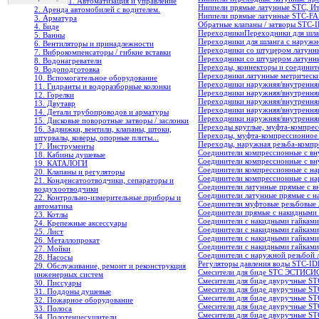
1. Автоматизация и управление
Ниппели прямые латунные STC, И
2. Аренда автомобилей с водителем.
Ниппели прямые латунные STC-FA
3. Арматура
Обратные клапаны / затворы STC
4. Биде
Переходники
Переходники для шла
5. Ванны
Переходники для шланга с наружн
6. Вентиляторы и принадлежности
Переходники со штуцером латунны
7. Виброкомпенсаторы / гибкие вставки
Переходники со штуцером латунны
8. Водонагреватели
Переходы, коннекторы и соединит
9. Водоподготовка
Переходники латунные метрически
10. Вспомогательное оборудование
Переходники наружняя/внутренняя
11. Гидранты и водоразборные колонки
Переходники наружняя/внутренняя
12. Горелки
Переходники наружняя/внутренняя
13. Двутавр
Переходники наружняя/внутренняя
14. Детали трубопроводов и арматуры
Переходники наружняя/внутренняя
15. Дисковые поворотные затворы / заслонки
Переходы круглые, муфта-компрес
16. Задвижки, вентили, клапаны, штоки,
Переходы, муфта-компрессионное
штурвалы, коверы, опорные плиты...
Переходы, наружная резьба-компр
17. Инструменты
Соединители компрессионные с вн
18. Кабины душевые
Соединители компрессионные с вн
19. КАТАЛОГИ
Соединители компрессионные с на
20. Клапаны и регуляторы
Соединители компрессионные с н
21. Конденсатоотводчики, сепараторы и
Соединители латунные прямые с вн
воздухоотводчики
Соединители латунные прямые с н
22. Контрольно-измерительные приборы и
Соединители муфтовые резьбовые 
автоматика
Соединители прямые с накидными г
23. Котлы
Соединители с накидными гайкам
24. Крепежные аксессуары
Соединители с накидными гайками
25. Лист
Соединители с накидными гайками 
26. Металлопрокат
Соединители с накидными гайкам
27. Мойки
Соединители с наружной резьбой 
28. Насосы
Регуляторы давления воды STC-I
29. Обслуживание, ремонт и реконструкция
Смесители для биде STC ЭСТИСИ
инженерных систем
Смесители для биде двуручные STC
30. Писсуары
Смесители для биде двуручные ST
31. Поддоны душевые
Смесители для биде двуручные ST
32. Пожарное оборудование
Смесители для биде двуручные STC
33. Полоса
Смесители для биде двуручные ST
34. Полотенцесушители