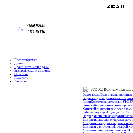
466019559
icq
341146330
Представляемся
Делаем
Прайс-лист/Распродажа
Быстрый заказ и доставка!
Оплатить
Получить
Вакансии
STC ЭСТИСИ латунные шаровы
Водоотводы
Водоотводы латунные
Водоотводы латунные без покрыти
Гайки
Контргайки латунные STC-F
Контргайки латунные никелирован
Контргайки латунные с ребордами
Гибкие подводки
Подводки гибкие 
Подводки гибкие армированные ST
Заглушки
Заглушки муфтовые латун
Заглушки с внутренней резьбой S
Заглушки с внутренней резьбой х
Заглушки с наружной резьбой STC