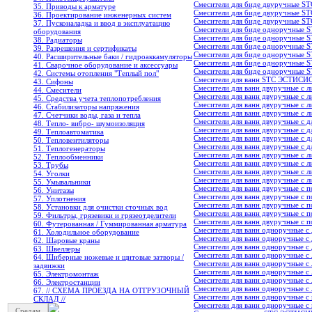
Смесители для биде двуручные ST
35. Приводы к арматуре
Смесители для биде двуручные STC
36. Проектирование инженерных систем
Смесители для биде двуручные STC
37. Пусконаладка и ввод в эксплуатацию
Смесители для биде одноручные S
оборудования
Смесители для биде одноручные ST
38. Радиаторы
Смесители для биде одноручные S
39. Разрешения и сертификаты
Смесители для биде одноручные S
40. Расширительные баки / гидроаккамуляторы
Смесители для биде одноручные ST
41. Сварочное оборудование и аксессуары
Смесители для биде одноручные S
42. Системы отопления "Теплый пол"
Смесители для ванн STC ЭСТИСИ
43. Сифоны
Смесители для ванн двуручные c л
44. Смесители
Смесители для ванн двуручные c 
45. Средства учета теплопотребления
Смесители для ванн двуручные c л
46. Стабилизаторы напряжения
Смесители для ванн двуручные c л
47. Счетчики воды, газа и тепла
Смесители для ванн двуручные с д
48. Тепло- вибро- шумоизоляция
Смесители для ванн двуручные с 
49. Теплоавтоматика
Смесители для ванн двуручные с д
50. Тепловентиляторы
Смесители для ванн двуручные с д
51. Теплогенераторы
Смесители для ванн двуручные с л
52. Теплообменники
Смесители для ванн двуручные с л
53. Трубы
Смесители для ванн двуручные с л
54. Уголки
Смесители для ванн двуручные с л
55. Умывальники
Смесители для ванн двуручные с 
56. Унитазы
Смесители для ванн двуручные с п
57. Уплотнения
Смесители для ванн двуручные с 
58. Установки для очистки сточных вод
Смесители для ванн двуручные с п
59. Фильтры, грязевики и грязеотделители
Смесители для ванн двуручные с п
60. Футерованная / Гуммированная арматура
Смесители для ванн одноручные с 
61. Холодильное oборудование
Смесители для ванн одноручные с
62. Шаровые краны
Смесители для ванн одноручные с 
63. Швеллеры
Смесители для ванн одноручные с 
64. Шиберные ножевые и щитовые затворы /
Смесители для ванн одноручные с
задвижки
Смесители для ванн одноручные с 
65. Электромонтаж
Смесители для ванн одноручные с
66. Электростанции
Смесители для ванн одноручные с 
67. // СХЕМА ПРОЕЗДА НА ОТГРУЗОЧНЫЙ
Смесители для ванн одноручные с
СКЛАД //
Смесители для ванн одноручные с 
Средам