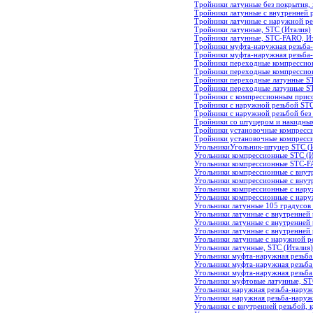
Тройники латунные без покрытия,
Тройники латунные с внутренней р
Тройники латунные с наружной ре
Тройники латунные, STC (Италия)
Тройники латунные, STC-FARO, И
Тройники муфта-наружная резьба
Тройники муфта-наружная резьба-
Тройники переходные компрессио
Тройники переходные компрессио
Тройники переходные латунные S
Тройники переходные латунные S
Тройники с компрессионным прис
Тройники с наружной резьбой ST
Тройники с наружной резьбой без
Тройники со штуцером и накидны
Тройники установочные компресси
Тройники установочные компресси
Угольники
Угольник-штуцер STC (
Угольники компрессионные STC (И
Угольники компрессионные STC-F
Угольники компрессионные с внут
Угольники компрессионные с внут
Угольники компрессионные с нару
Угольники компрессионные с нар
Угольники латунные 105 градусов 
Угольники латунные c внутренней
Угольники латунные с внутренней 
Угольники латунные с внутренней 
Угольники латунные с наружной р
Угольники латунные, STC (Италия)
Угольники муфта-наружная резьба
Угольники муфта-наружная резьба
Угольники муфта-наружная резьба
Угольники муфтовые латунные, ST
Угольники наружная резьба-наруж
Угольники наружная резьба-наружн
Угольники с внутренней резьбой,