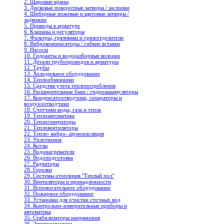
2. Шаровые краны
3. Дисковые поворотные затворы / заслонки
4. Шиберные ножевые и щитовые затворы /
задвижки
5. Приводы к арматуре
6. Клапаны и регуляторы
7. Фильтры, грязевики и грязеотделители
8. Виброкомпенсаторы / гибкие вставки
9. Насосы
10. Гидранты и водоразборные колонки
11. Детали трубопроводов и арматуры
12. Трубы
13. Холодильное oборудование
14. Теплообменники
15. Средства учета теплопотребления
16. Расширительные баки / гидроаккамуляторы
17. Конденсатоотводчики, сепараторы и
воздухоотводчики
18. Счетчики воды, газа и тепла
19. Теплоавтоматика
20. Теплогенераторы
21. Тепловентиляторы
22. Тепло- вибро- шумоизоляция
23. Уплотнения
24. Котлы
25. Водонагреватели
26. Водоподготовка
27. Радиаторы
28. Горелки
29. Системы отопления "Теплый пол"
30. Вентиляторы и принадлежности
31. Вспомогательное оборудование
32. Пожарное оборудование
33. Установки для очистки сточных вод
34. Контрольно-измерительные приборы и
автоматика
35. Стабилизаторы напряжения
36. Электростанции