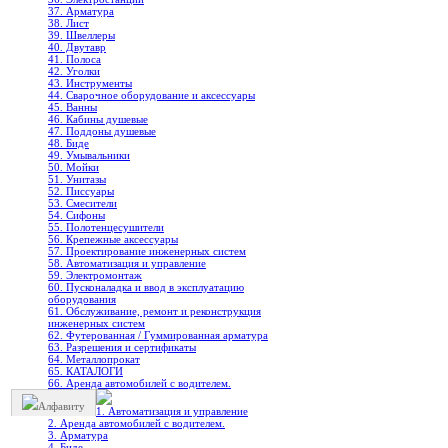
37. Арматура
38. Лист
39. Швеллеры
40. Двутавр
41. Полоса
42. Уголки
43. Инструменты
44. Сварочное оборудование и аксессуары
45. Ванны
46. Кабины душевые
47. Поддоны душевые
48. Биде
49. Умывальники
50. Мойки
51. Унитазы
52. Писсуары
53. Смесители
54. Сифоны
55. Полотенцесушители
56. Крепежные аксессуары
57. Проектирование инженерных систем
58. Автоматизация и управление
59. Электромонтаж
60. Пусконаладка и ввод в эксплуатацию
оборудования
61. Обслуживание, ремонт и реконструкция
инженерных систем
62. Футерованная / Гуммированная арматура
63. Разрешения и сертификаты
64. Металлопрокат
65. КАТАЛОГИ
66. Аренда автомобилей с водителем.
Алфавиту
1. Автоматизация и управление
2. Аренда автомобилей с водителем.
3. Арматура
4. Биде