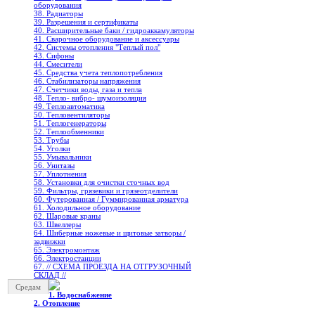
оборудования
38. Радиаторы
39. Разрешения и сертификаты
40. Расширительные баки / гидроаккамуляторы
41. Сварочное оборудование и аксессуары
42. Системы отопления "Теплый пол"
43. Сифоны
44. Смесители
45. Средства учета теплопотребления
46. Стабилизаторы напряжения
47. Счетчики воды, газа и тепла
48. Тепло- вибро- шумоизоляция
49. Теплоавтоматика
50. Тепловентиляторы
51. Теплогенераторы
52. Теплообменники
53. Трубы
54. Уголки
55. Умывальники
56. Унитазы
57. Уплотнения
58. Установки для очистки сточных вод
59. Фильтры, грязевики и грязеотделители
60. Футерованная / Гуммированная арматура
61. Холодильное oборудование
62. Шаровые краны
63. Швеллеры
64. Шиберные ножевые и щитовые затворы /
задвижки
65. Электромонтаж
66. Электростанции
67. // СХЕМА ПРОЕЗДА НА ОТГРУЗОЧНЫЙ
СКЛАД //
Средам
1. Водоснабжение
2. Отопление