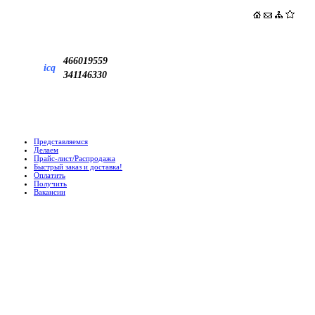
466019559
icq
341146330
Представляемся
Делаем
Прайс-лист/Распродажа
Быстрый заказ и доставка!
Оплатить
Получить
Вакансии