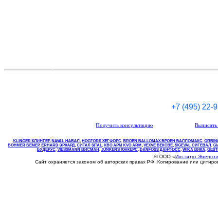
+7 (495) 22-
Получить консультацию
Выписать 
KLINGER КЛИНГЕР
,
NAVAL НАВАЛ
,
НOGFORS ХЕГФОРС
,
BROEN BALLOMAX БРОЕН БАЛЛОМАКС
,
ORBIN
BOHMER БЕМЕР
,
ERHARD ЭРХАРД
,
СИТАЛ SITAL
,
КВО
АРМ
KVO
ARM
,
VEXVE ВЕКСВЕ
,
SIGEVAL СИГЕВАЛ
,
G
БУДЕРУС
,
VIESSMANN ВИСМАН
,
JUNKERS ЮНКЕРС
.
DANFOSS ДАНФОСС
,
WIKA ВИКА
,
GEST
© ООО «
Институт Энерго
Сайт охраняется законом об авторских правах РФ. Копирование или цитир