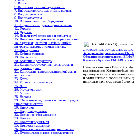
5. Ванны
6. Вентиляторы и принадлежности
7. Виброкомпенсаторы / гибкие вставки
8. Водонагреватели
9. Водоподготовка
10. Вспомогательное оборудование
11. Гидранты и водоразборные колонки
12. Горелки
13. Двутавр
14. Детали трубопроводов и арматуры
15. Дисковые поворотные затворы / заслонки
16. Задвижки, вентили, клапаны, штоки,
ERHARD ЭРХАРД дисковые по
штурвалы, коверы, опорные плиты...
Дисковые поворотные затворы E
17. Инструменты
Затворы шиберные ножевые ERH
18. Кабины душевые
Обратные клапаны/затворы ERH
19. КАТАЛОГИ
Клапаны обратные ERHARD с нак
20. Клапаны и регуляторы
21. Конденсатоотводчики, сепараторы и
Немецкая компания Erhard Armatu
воздухоотводчики
водоотведения. Компания была осн
22. Контрольно-измерительные приборы и
призводится с использованием сам
автоматика
и самые низкие в России цены на 
23. Котлы
испытывая при этом неудобство, с
24. Крепежные аксессуары
25. Лист
26. Металлопрокат
27. Мойки
28. Насосы
29. Обслуживание, ремонт и реконструкция
инженерных систем
30. Писсуары
31. Поддоны душевые
32. Пожарное оборудование
33. Полоса
34. Полотенцесушители
35. Приводы к арматуре
36. Проектирование инженерных систем
37. Пусконаладка и ввод в эксплуатацию