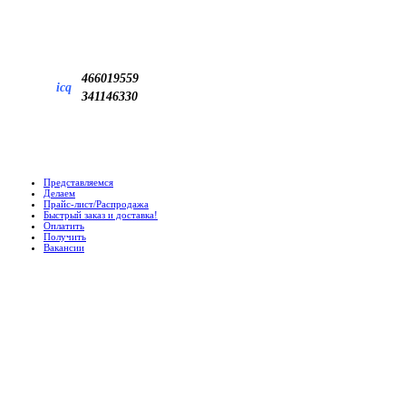
466019559
icq
341146330
Представляемся
Делаем
Прайс-лист/Распродажа
Быстрый заказ и доставка!
Оплатить
Получить
Вакансии