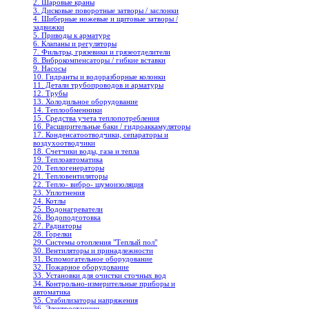
2. Шаровые краны
3. Дисковые поворотные затворы / заслонки
4. Шиберные ножевые и щитовые затворы /
задвижки
5. Приводы к арматуре
6. Клапаны и регуляторы
7. Фильтры, грязевики и грязеотделители
8. Виброкомпенсаторы / гибкие вставки
9. Насосы
10. Гидранты и водоразборные колонки
11. Детали трубопроводов и арматуры
12. Трубы
13. Холодильное oборудование
14. Теплообменники
15. Средства учета теплопотребления
16. Расширительные баки / гидроаккамуляторы
17. Конденсатоотводчики, сепараторы и
воздухоотводчики
18. Счетчики воды, газа и тепла
19. Теплоавтоматика
20. Теплогенераторы
21. Тепловентиляторы
22. Тепло- вибро- шумоизоляция
23. Уплотнения
24. Котлы
25. Водонагреватели
26. Водоподготовка
27. Радиаторы
28. Горелки
29. Системы отопления "Теплый пол"
30. Вентиляторы и принадлежности
31. Вспомогательное оборудование
32. Пожарное оборудование
33. Установки для очистки сточных вод
34. Контрольно-измерительные приборы и
автоматика
35. Стабилизаторы напряжения
36. Электростанции