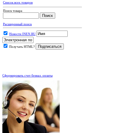
Список всех товаров
Поиск товара
Расширенный поиск
Новости INEN.RU
Получать HTML?
.
Сформировать счет безнал. оплаты