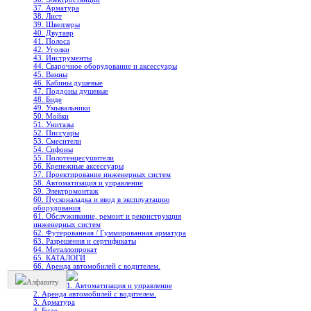
37. Арматура
38. Лист
39. Швеллеры
40. Двутавр
41. Полоса
42. Уголки
43. Инструменты
44. Сварочное оборудование и аксессуары
45. Ванны
46. Кабины душевые
47. Поддоны душевые
48. Биде
49. Умывальники
50. Мойки
51. Унитазы
52. Писсуары
53. Смесители
54. Сифоны
55. Полотенцесушители
56. Крепежные аксессуары
57. Проектирование инженерных систем
58. Автоматизация и управление
59. Электромонтаж
60. Пусконаладка и ввод в эксплуатацию
оборудования
61. Обслуживание, ремонт и реконструкция
инженерных систем
62. Футерованная / Гуммированная арматура
63. Разрешения и сертификаты
64. Металлопрокат
65. КАТАЛОГИ
66. Аренда автомобилей с водителем.
Алфавиту
1. Автоматизация и управление
2. Аренда автомобилей с водителем.
3. Арматура
4. Биде