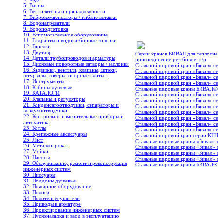
5. Ванны
6. Вентиляторы и принадлежности
7. Виброкомпенсаторы / гибкие вставки
8. Водонагреватели
9. Водоподготовка
10. Вспомогательное оборудование
11. Гидранты и водоразборные колонки
12. Горелки
13. Двутавр
Серии кранов БИВАЛ для теплосна
14. Детали трубопроводов и арматуры
присоединение резьбовое, р/р
15. Дисковые поворотные затворы / заслонки
Стальной шаровой кран «Бивал» се
16. Задвижки, вентили, клапаны, штоки,
Стальной шаровой кран «Бивал» с
штурвалы, коверы, опорные плиты...
Стальной шаровой кран «Бивал» с
17. Инструменты
Стальной шаровой кран «Бивал» с
18. Кабины душевые
Стальные шаровые краны БИВАЛ®
19. КАТАЛОГИ
Стальной шаровой кран «Бивал» с
20. Клапаны и регуляторы
Стальной шаровой кран «Бивал» с
21. Конденсатоотводчики, сепараторы и
Стальной шаровой кран «Бивал» с
воздухоотводчики
Стальной шаровой кран «Бивал» с
22. Контрольно-измерительные приборы и
Стальной шаровой кран «Бивал» се
автоматика
Стальной шаровой кран «Бивал» с
23. Котлы
Стальной шаровой кран «Бивал» с
24. Крепежные аксессуары
Стальной шаровой кран серии КШГ
25. Лист
Стальные шаровые краны «Бивал»
26. Металлопрокат
Стальные шаровые краны «Бивал»
27. Мойки
Стальные шаровые краны «Бивал» 
28. Насосы
Стальные шаровые краны «Бивал» 
29. Обслуживание, ремонт и реконструкция
Стальные шаровые краны БИВАЛ® 
инженерных систем
30. Писсуары
31. Поддоны душевые
32. Пожарное оборудование
33. Полоса
34. Полотенцесушители
35. Приводы к арматуре
36. Проектирование инженерных систем
37. Пусконаладка и ввод в эксплуатацию