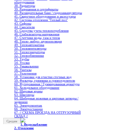
оборудования
38. Радиаторы
39. Разрешения и сертификаты
40. Расширительные баки / гидроаккамуляторы
41. Сварочное оборудование и аксессуары
42. Системы отопления "Теплый пол"
43. Сифоны
44. Смесители
45. Средства учета теплопотребления
46. Стабилизаторы напряжения
47. Счетчики воды, газа и тепла
48. Тепло- вибро- шумоизоляция
49. Теплоавтоматика
50. Тепловентиляторы
51. Теплогенераторы
52. Теплообменники
53. Трубы
54. Уголки
55. Умывальники
56. Унитазы
57. Уплотнения
58. Установки для очистки сточных вод
59. Фильтры, грязевики и грязеотделители
60. Футерованная / Гуммированная арматура
61. Холодильное oборудование
62. Шаровые краны
63. Швеллеры
64. Шиберные ножевые и щитовые затворы /
задвижки
65. Электромонтаж
66. Электростанции
67. // СХЕМА ПРОЕЗДА НА ОТГРУЗОЧНЫЙ
СКЛАД //
Средам
1. Водоснабжение
2. Отопление