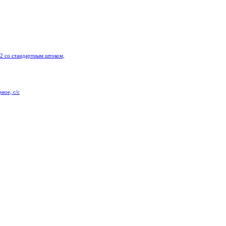
2 со стандартным штоком,
ное, с/с