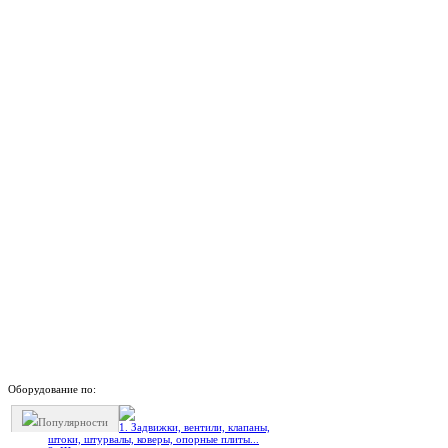
Оборудование по:
Популярности
1. Задвижки, вентили, клапаны,
штоки, штурвалы, коверы, опорные плиты...