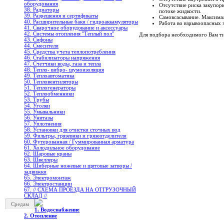
оборудования
Отсутствие риска закупор
38. Радиаторы
потоке жидкости.
39. Разрешения и сертификаты
Самовсасывание. Максимал
40. Расширительные баки / гидроаккамуляторы
Работа во взрывоопасных з
41. Сварочное оборудование и аксессуары
42. Системы отопления "Теплый пол"
Для подбора необходимого Вам ти
43. Сифоны
44. Смесители
45. Средства учета теплопотребления
46. Стабилизаторы напряжения
47. Счетчики воды, газа и тепла
48. Тепло- вибро- шумоизоляция
49. Теплоавтоматика
50. Тепловентиляторы
51. Теплогенераторы
52. Теплообменники
53. Трубы
54. Уголки
55. Умывальники
56. Унитазы
57. Уплотнения
58. Установки для очистки сточных вод
59. Фильтры, грязевики и грязеотделители
60. Футерованная / Гуммированная арматура
61. Холодильное oборудование
62. Шаровые краны
63. Швеллеры
64. Шиберные ножевые и щитовые затворы /
задвижки
65. Электромонтаж
66. Электростанции
67. // СХЕМА ПРОЕЗДА НА ОТГРУЗОЧНЫЙ
СКЛАД //
Средам
1. Водоснабжение
2. Отопление