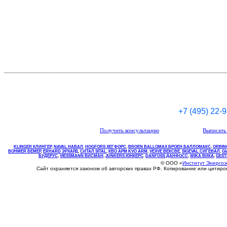
+7 (495) 22-
Получить консультацию
Выписать 
KLINGER КЛИНГЕР
,
NAVAL НАВАЛ
,
НOGFORS ХЕГФОРС
,
BROEN BALLOMAX БРОЕН БАЛЛОМАКС
,
ORBIN
BOHMER БЕМЕР
,
ERHARD ЭРХАРД
,
СИТАЛ SITAL
,
КВО
АРМ
KVO
ARM
,
VEXVE ВЕКСВЕ
,
SIGEVAL СИГЕВАЛ
,
G
БУДЕРУС
,
VIESSMANN ВИСМАН
,
JUNKERS ЮНКЕРС
.
DANFOSS ДАНФОСС
,
WIKA ВИКА
,
GEST
© ООО «
Институт Энерго
Сайт охраняется законом об авторских правах РФ. Копирование или цитир