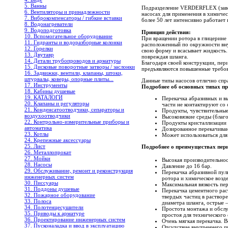
5. Ванны
Подразделение VERDERFLEX (завод
6. Вентиляторы и принадлежности
насосах для применения в химиче
7. Виброкомпенсаторы / гибкие вставки
более 50 лет интенсивно работает
8. Водонагреватели
9. Водоподготовка
Принцип действия:
10. Вспомогательное оборудование
При вращении ротора в глицерине 
11. Гидранты и водоразборные колонки
расположенный по окружности внут
12. Горелки
свою форму и всасывает жидкость.
13. Двутавр
повреждая шланга.
14. Детали трубопроводов и арматуры
Благодаря своей конструкции, пе
15. Дисковые поворотные затворы / заслонки
предъявляются повышенные требов
16. Задвижки, вентили, клапаны, штоки,
штурвалы, коверы, опорные плиты...
Данные типы насосов отлично спра
17. Инструменты
Подробнее об основных типах п
18. Кабины душевые
19. КАТАЛОГИ
Перекачка абразивных и в
20. Клапаны и регуляторы
части не контактируют со 
21. Конденсатоотводчики, сепараторы и
Продукты, чувствительные 
воздухоотводчики
Высоковязкие среды (благ
22. Контрольно-измерительные приборы и
Продукты кристаллизации 
автоматика
Дозированное перекачиван
23. Котлы
Может использоваться для
24. Крепежные аксессуары
25. Лист
Подробнее о преимуществах пе
26. Металлопрокат
27. Мойки
Высокая производительнос
28. Насосы
Давление до 16 бар.
29. Обслуживание, ремонт и реконструкция
Перекачка абразивной пуль
инженерных систем
ротора и химическое возде
30. Писсуары
Максимальная вязкость пе
31. Поддоны душевые
Перекачка цементного рас
32. Пожарное оборудование
твердых частиц в раствор
33. Полоса
диаметра шланга, острые –
34. Полотенцесушители
Простота монтажа и обслу
35. Приводы к арматуре
простоя для технического
36. Проектирование инженерных систем
Очень мягкая перекачка. 
37. Пусконаладка и ввод в эксплуатацию
Отсутствие внутреннего пр