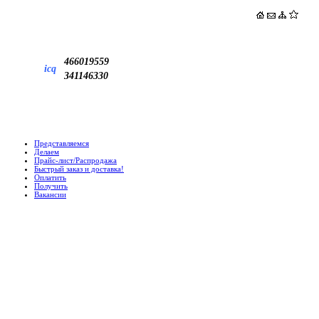
466019559
icq
341146330
Представляемся
Делаем
Прайс-лист/Распродажа
Быстрый заказ и доставка!
Оплатить
Получить
Вакансии