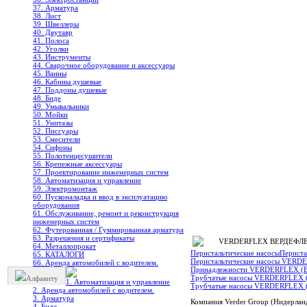
37. Арматура
38. Лист
39. Швеллеры
40. Двутавр
41. Полоса
42. Уголки
43. Инструменты
44. Сварочное оборудование и аксессуары
45. Ванны
46. Кабины душевые
47. Поддоны душевые
48. Биде
49. Умывальники
50. Мойки
51. Унитазы
52. Писсуары
53. Смесители
54. Сифоны
55. Полотенцесушители
56. Крепежные аксессуары
57. Проектирование инженерных систем
58. Автоматизация и управление
59. Электромонтаж
60. Пусконаладка и ввод в эксплуатацию
оборудования
61. Обслуживание, ремонт и реконструкция
инженерных систем
62. Футерованная / Гуммированная арматура
63. Разрешения и сертификаты
VERDERFLEX ВЕРДЕФЛЕКС 
64. Металлопрокат
Перистальтические насосы
Перист
65. КАТАЛОГИ
Перистальтические насосы VERD
66. Аренда автомобилей с водителем.
Принадлежности VERDERFLEX (
Трубчатые насосы VERDERFLEX (
Алфавиту
1. Автоматизация и управление
Трубчатые насосы VERDERFLEX
2. Аренда автомобилей с водителем.
3. Арматура
Компания Verder Group (Нидерланд
4. Биде