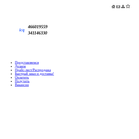
466019559
icq
341146330
Представляемся
Делаем
Прайс-лист/Распродажа
Быстрый заказ и доставка!
Оплатить
Получить
Вакансии