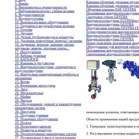
Клапаны обратные дисковые пруж
5. Ванны
Клапаны обратные дисковые пруж
6. Вентиляторы и принадлежности
Обратные клапаны NAF GESTRA
7. Виброкомпенсаторы / гибкие вставки
Поплавковые конденсатоотводчики
8. Водонагреватели
Смотровое стекло GESTRA
9. Водоподготовка
Конденсатоотводчики ECONOline
10. Вспомогательное оборудование
Конденсатоотводчики GESTRA
11. Гидранты и водоразборные колонки
Продувочные клапаны GESTRA Г
12. Горелки
Термодинамические конденсатоот
13. Двутавр
Конденсатоотводчики ECONOline д
14. Детали трубопроводов и арматуры
Конденсатоотводчики GESTRA
15. Дисковые поворотные затворы / заслонки
Новое поколение поплавковых кон
16. Задвижки, вентили, клапаны, штоки,
Оборудование для контроля работ
штурвалы, коверы, опорные плиты...
Поплавковые конденсатоотводчики
17. Инструменты
Специальные конденсатоотводчи
18. Кабины душевые
19. КАТАЛОГИ
20. Клапаны и регуляторы
21. Конденсатоотводчики, сепараторы и
воздухоотводчики
22. Контрольно-измерительные приборы и
автоматика
23. Котлы
24. Крепежные аксессуары
25. Лист
26. Металлопрокат
27. Мойки
28. Насосы
29. Обслуживание, ремонт и реконструкция
инженерных систем
30. Писсуары
инженерные решения, отвечающие
31. Поддоны душевые
32. Пожарное оборудование
Области применения нашей проду
33. Полоса
1. Генерация, транспортировка и 
34. Полотенцесушители
35. Приводы к арматуре
2. Регулирование потоков жидкост
36. Проектирование инженерных систем
37. Пусконаладка и ввод в эксплуатацию