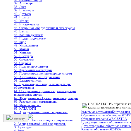
37. Арматура
38. Лист
39. Швеллеры
40. Двутавр
41. Полоса
42. Уголки
43. Инструменты
44. Сварочное оборудование и аксессуары
45. Ванны
46. Кабины душевые
47. Поддоны душевые
48. Биде
49. Умывальники
50. Мойки
51. Унитазы
52. Писсуары
53. Смесители
54. Сифоны
55. Полотенцесушители
56. Крепежные аксессуары
57. Проектирование инженерных систем
58. Автоматизация и управление
59. Электромонтаж
60. Пусконаладка и ввод в эксплуатацию
оборудования
61. Обслуживание, ремонт и реконструкция
инженерных систем
62. Футерованная / Гуммированная арматура
63. Разрешения и сертификаты
GESTRA ГЕСТРА обратные кла
64. Металлопрокат
клапаны, котельная автоматика
65. КАТАЛОГИ
Котельная автоматика
Контрольная
66. Аренда автомобилей с водителем.
Обратные клапаны/затворы GEST
Алфавиту
Обратные клапаны WB GESTRA
1. Автоматизация и управление
Циркуляционные и обратные кла
2. Аренда автомобилей с водителем.
Двухстворчатые обратные клапа
3. Арматура
Клапаны обратные GESTRA
4. Биде