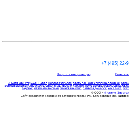
+7 (495) 22-
Получить консультацию
Выписать 
KLINGER КЛИНГЕР
,
NAVAL НАВАЛ
,
НOGFORS ХЕГФОРС
,
BROEN BALLOMAX БРОЕН БАЛЛОМАКС
,
ORBIN
BOHMER БЕМЕР
,
ERHARD ЭРХАРД
,
СИТАЛ SITAL
,
КВО
АРМ
KVO
ARM
,
VEXVE ВЕКСВЕ
,
SIGEVAL СИГЕВАЛ
,
G
БУДЕРУС
,
VIESSMANN ВИСМАН
,
JUNKERS ЮНКЕРС
.
DANFOSS ДАНФОСС
,
WIKA ВИКА
,
GEST
© ООО «
Институт Энерго
Сайт охраняется законом об авторских правах РФ. Копирование или цитир