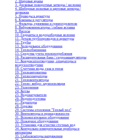
2. Шаровые краны
3. Дисковые поворотные затворы / заслонки
4. Шиберные ножевые и щитовые затворы /
задвижки
5. Приводы к арматуре
6. Клапаны и регуляторы
7. Фильтры, грязевики и грязеотделители
8. Виброкомпенсаторы / гибкие вставки
9. Насосы
10. Гидранты и водоразборные колонки
11. Детали трубопроводов и арматуры
12. Трубы
13. Холодильное oборудование
14. Теплообменники
15. Средства учета теплопотребления
16. Расширительные баки / гидроаккамуляторы
17. Конденсатоотводчики, сепараторы и
воздухоотводчики
18. Счетчики воды, газа и тепла
19. Теплоавтоматика
20. Теплогенераторы
21. Тепловентиляторы
22. Тепло- вибро- шумоизоляция
23. Уплотнения
24. Котлы
25. Водонагреватели
26. Водоподготовка
27. Радиаторы
28. Горелки
29. Системы отопления "Теплый пол"
30. Вентиляторы и принадлежности
31. Вспомогательное оборудование
32. Пожарное оборудование
33. Установки для очистки сточных вод
34. Контрольно-измерительные приборы и
автоматика
35. Стабилизаторы напряжения
36. Электростанции