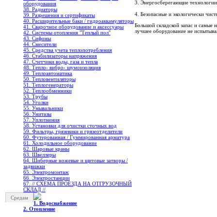
3. Энергосберегающие технологии
оборудования
38. Радиаторы
4. Безопасные и экологически чис
39. Разрешения и сертификаты
40. Расширительные баки / гидроаккамуляторы
Большой складской запас и самые 
41. Сварочное оборудование и аксессуары
лучшее оборудование не испытывая
42. Системы отопления "Теплый пол"
43. Сифоны
44. Смесители
45. Средства учета теплопотребления
46. Стабилизаторы напряжения
47. Счетчики воды, газа и тепла
48. Тепло- вибро- шумоизоляция
49. Теплоавтоматика
50. Тепловентиляторы
51. Теплогенераторы
52. Теплообменники
53. Трубы
54. Уголки
55. Умывальники
56. Унитазы
57. Уплотнения
58. Установки для очистки сточных вод
59. Фильтры, грязевики и грязеотделители
60. Футерованная / Гуммированная арматура
61. Холодильное oборудование
62. Шаровые краны
63. Швеллеры
64. Шиберные ножевые и щитовые затворы /
задвижки
65. Электромонтаж
66. Электростанции
67. // СХЕМА ПРОЕЗДА НА ОТГРУЗОЧНЫЙ
СКЛАД //
Средам
1. Водоснабжение
2. Отопление