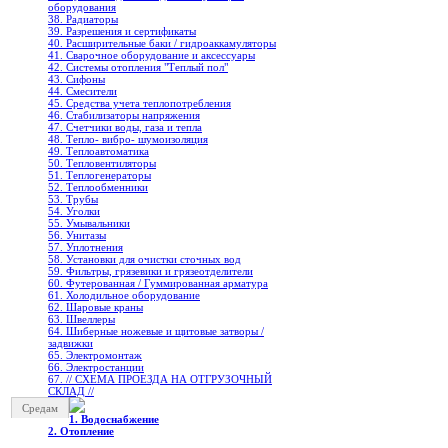
оборудования
38. Радиаторы
39. Разрешения и сертификаты
40. Расширительные баки / гидроаккамуляторы
41. Сварочное оборудование и аксессуары
42. Системы отопления "Теплый пол"
43. Сифоны
44. Смесители
45. Средства учета теплопотребления
46. Стабилизаторы напряжения
47. Счетчики воды, газа и тепла
48. Тепло- вибро- шумоизоляция
49. Теплоавтоматика
50. Тепловентиляторы
51. Теплогенераторы
52. Теплообменники
53. Трубы
54. Уголки
55. Умывальники
56. Унитазы
57. Уплотнения
58. Установки для очистки сточных вод
59. Фильтры, грязевики и грязеотделители
60. Футерованная / Гуммированная арматура
61. Холодильное oборудование
62. Шаровые краны
63. Швеллеры
64. Шиберные ножевые и щитовые затворы /
задвижки
65. Электромонтаж
66. Электростанции
67. // СХЕМА ПРОЕЗДА НА ОТГРУЗОЧНЫЙ
СКЛАД //
Средам
1. Водоснабжение
2. Отопление