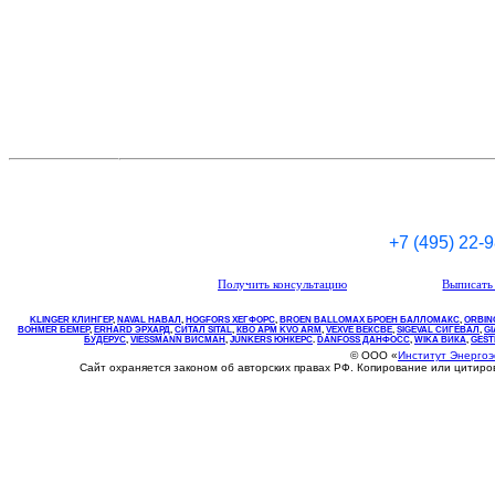
+7 (495) 22-
Получить консультацию
Выписать 
KLINGER КЛИНГЕР
,
NAVAL НАВАЛ
,
НOGFORS ХЕГФОРС
,
BROEN BALLOMAX БРОЕН БАЛЛОМАКС
,
ORBIN
BOHMER БЕМЕР
,
ERHARD ЭРХАРД
,
СИТАЛ SITAL
,
КВО
АРМ
KVO
ARM
,
VEXVE ВЕКСВЕ
,
SIGEVAL СИГЕВАЛ
,
G
БУДЕРУС
,
VIESSMANN ВИСМАН
,
JUNKERS ЮНКЕРС
.
DANFOSS ДАНФОСС
,
WIKA ВИКА
,
GEST
© ООО «
Институт Энерго
Сайт охраняется законом об авторских правах РФ. Копирование или цитир