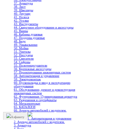
37. Арматура
38. Лист
39. Швеллеры
40. Двутавр
41. Полоса
42. Уголки
43. Инструменты
44. Сварочное оборудование и аксессуары
45. Ванны
46. Кабины душевые
47. Поддоны душевые
48. Биде
49. Умывальники
50. Мойки
51. Унитазы
52. Писсуары
53. Смесители
54. Сифоны
55. Полотенцесушители
56. Крепежные аксессуары
57. Проектирование инженерных систем
58. Автоматизация и управление
59. Электромонтаж
60. Пусконаладка и ввод в эксплуатацию
оборудования
61. Обслуживание, ремонт и реконструкция
инженерных систем
62. Футерованная / Гуммированная арматура
63. Разрешения и сертификаты
64. Металлопрокат
65. КАТАЛОГИ
66. Аренда автомобилей с водителем.
Алфавиту
1. Автоматизация и управление
2. Аренда автомобилей с водителем.
3. Арматура
4. Биде