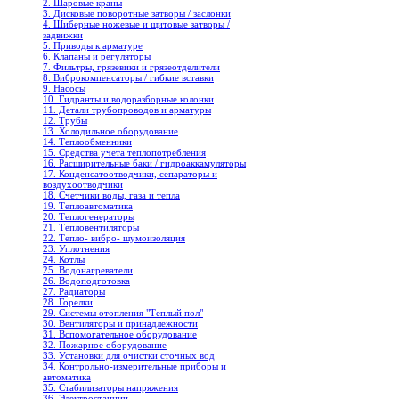
2. Шаровые краны
3. Дисковые поворотные затворы / заслонки
4. Шиберные ножевые и щитовые затворы /
задвижки
5. Приводы к арматуре
6. Клапаны и регуляторы
7. Фильтры, грязевики и грязеотделители
8. Виброкомпенсаторы / гибкие вставки
9. Насосы
10. Гидранты и водоразборные колонки
11. Детали трубопроводов и арматуры
12. Трубы
13. Холодильное oборудование
14. Теплообменники
15. Средства учета теплопотребления
16. Расширительные баки / гидроаккамуляторы
17. Конденсатоотводчики, сепараторы и
воздухоотводчики
18. Счетчики воды, газа и тепла
19. Теплоавтоматика
20. Теплогенераторы
21. Тепловентиляторы
22. Тепло- вибро- шумоизоляция
23. Уплотнения
24. Котлы
25. Водонагреватели
26. Водоподготовка
27. Радиаторы
28. Горелки
29. Системы отопления "Теплый пол"
30. Вентиляторы и принадлежности
31. Вспомогательное оборудование
32. Пожарное оборудование
33. Установки для очистки сточных вод
34. Контрольно-измерительные приборы и
автоматика
35. Стабилизаторы напряжения
36. Электростанции