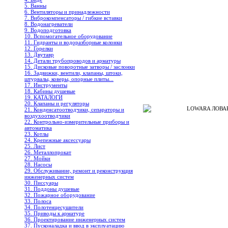
5. Ванны
6. Вентиляторы и принадлежности
7. Виброкомпенсаторы / гибкие вставки
8. Водонагреватели
9. Водоподготовка
10. Вспомогательное оборудование
11. Гидранты и водоразборные колонки
12. Горелки
13. Двутавр
14. Детали трубопроводов и арматуры
15. Дисковые поворотные затворы / заслонки
16. Задвижки, вентили, клапаны, штоки,
штурвалы, коверы, опорные плиты...
17. Инструменты
18. Кабины душевые
19. КАТАЛОГИ
20. Клапаны и регуляторы
LOWARA ЛОВАР
21. Конденсатоотводчики, сепараторы и
воздухоотводчики
22. Контрольно-измерительные приборы и
автоматика
23. Котлы
24. Крепежные аксессуары
25. Лист
26. Металлопрокат
27. Мойки
28. Насосы
29. Обслуживание, ремонт и реконструкция
инженерных систем
30. Писсуары
31. Поддоны душевые
32. Пожарное оборудование
33. Полоса
34. Полотенцесушители
35. Приводы к арматуре
36. Проектирование инженерных систем
37. Пусконаладка и ввод в эксплуатацию