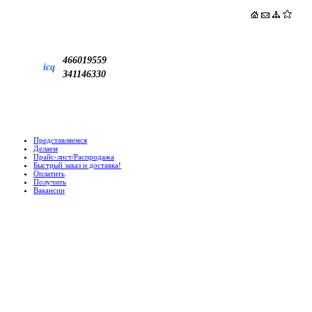
466019559
icq
341146330
Представляемся
Делаем
Прайс-лист/Распродажа
Быстрый заказ и доставка!
Оплатить
Получить
Вакансии