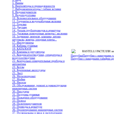
5. Ванны
6. Вентиляторы и принадлежности
7. Виброкомпенсаторы / гибкие вставки
8. Водонагреватели
9. Водоподготовка
10. Вспомогательное оборудование
11. Гидранты и водоразборные колонки
12. Горелки
13. Двутавр
14. Детали трубопроводов и арматуры
15. Дисковые поворотные затворы / заслонки
16. Задвижки, вентили, клапаны, штоки,
штурвалы, коверы, опорные плиты...
17. Инструменты
18. Кабины душевые
19. КАТАЛОГИ
RASTELLI РАСТЕЛЛИ лат
20. Клапаны и регуляторы
21. Конденсатоотводчики, сепараторы и
Патрубки
Патрубки с накидными г
воздухоотводчики
Патрубки с накидными гайкфми ар
22. Контрольно-измерительные приборы и
автоматика
23. Котлы
24. Крепежные аксессуары
25. Лист
26. Металлопрокат
27. Мойки
28. Насосы
29. Обслуживание, ремонт и реконструкция
инженерных систем
30. Писсуары
31. Поддоны душевые
32. Пожарное оборудование
33. Полоса
34. Полотенцесушители
35. Приводы к арматуре
36. Проектирование инженерных систем
37. Пусконаладка и ввод в эксплуатацию