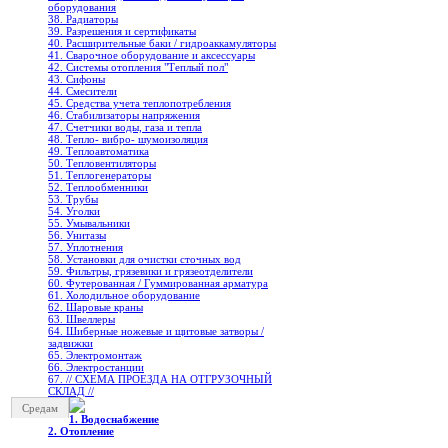
оборудования
38. Радиаторы
39. Разрешения и сертификаты
40. Расширительные баки / гидроаккамуляторы
41. Сварочное оборудование и аксессуары
42. Системы отопления "Теплый пол"
43. Сифоны
44. Смесители
45. Средства учета теплопотребления
46. Стабилизаторы напряжения
47. Счетчики воды, газа и тепла
48. Тепло- вибро- шумоизоляция
49. Теплоавтоматика
50. Тепловентиляторы
51. Теплогенераторы
52. Теплообменники
53. Трубы
54. Уголки
55. Умывальники
56. Унитазы
57. Уплотнения
58. Установки для очистки сточных вод
59. Фильтры, грязевики и грязеотделители
60. Футерованная / Гуммированная арматура
61. Холодильное oборудование
62. Шаровые краны
63. Швеллеры
64. Шиберные ножевые и щитовые затворы /
задвижки
65. Электромонтаж
66. Электростанции
67. // СХЕМА ПРОЕЗДА НА ОТГРУЗОЧНЫЙ
СКЛАД //
Средам
1. Водоснабжение
2. Отопление