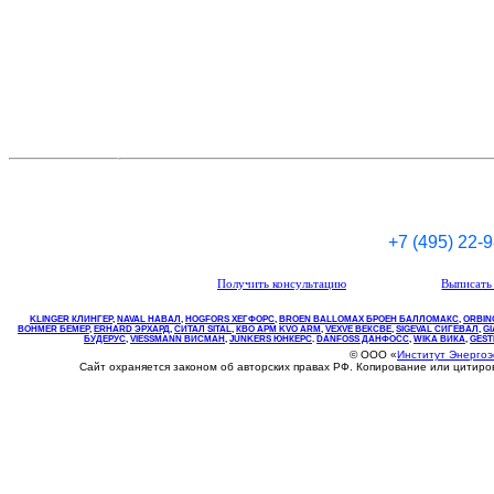
+7 (495) 22-
Получить консультацию
Выписать 
KLINGER КЛИНГЕР
,
NAVAL НАВАЛ
,
НOGFORS ХЕГФОРС
,
BROEN BALLOMAX БРОЕН БАЛЛОМАКС
,
ORBIN
BOHMER БЕМЕР
,
ERHARD ЭРХАРД
,
СИТАЛ SITAL
,
КВО
АРМ
KVO
ARM
,
VEXVE ВЕКСВЕ
,
SIGEVAL СИГЕВАЛ
,
G
БУДЕРУС
,
VIESSMANN ВИСМАН
,
JUNKERS ЮНКЕРС
.
DANFOSS ДАНФОСС
,
WIKA ВИКА
,
GEST
© ООО «
Институт Энерго
Сайт охраняется законом об авторских правах РФ. Копирование или цитир