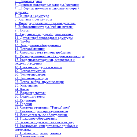
2. Шаровые краны
3. Дисковые поворотные затворы / заслонки
4. Шиберные ножевые и щитовые затворы /
задвижки
5. Приводы к арматуре
6. Клапаны и регуляторы
7. Фильтры, грязевики и грязеотделители
8. Виброкомпенсаторы / гибкие вставки
9. Насосы
10. Гидранты и водоразборные колонки
11. Детали трубопроводов и арматуры
12. Трубы
13. Холодильное oборудование
14. Теплообменники
15. Средства учета теплопотребления
16. Расширительные баки / гидроаккамуляторы
17. Конденсатоотводчики, сепараторы и
воздухоотводчики
18. Счетчики воды, газа и тепла
19. Теплоавтоматика
20. Теплогенераторы
21. Тепловентиляторы
22. Тепло- вибро- шумоизоляция
23. Уплотнения
24. Котлы
25. Водонагреватели
26. Водоподготовка
27. Радиаторы
28. Горелки
29. Системы отопления "Теплый пол"
30. Вентиляторы и принадлежности
31. Вспомогательное оборудование
32. Пожарное оборудование
33. Установки для очистки сточных вод
34. Контрольно-измерительные приборы и
автоматика
35. Стабилизаторы напряжения
36. Электростанции