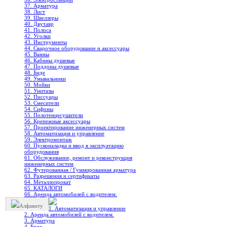
37. Арматура
38. Лист
39. Швеллеры
40. Двутавр
41. Полоса
42. Уголки
43. Инструменты
44. Сварочное оборудование и аксессуары
45. Ванны
46. Кабины душевые
47. Поддоны душевые
48. Биде
49. Умывальники
50. Мойки
51. Унитазы
52. Писсуары
53. Смесители
54. Сифоны
55. Полотенцесушители
56. Крепежные аксессуары
57. Проектирование инженерных систем
58. Автоматизация и управление
59. Электромонтаж
60. Пусконаладка и ввод в эксплуатацию
оборудования
61. Обслуживание, ремонт и реконструкция
инженерных систем
62. Футерованная / Гуммированная арматура
63. Разрешения и сертификаты
64. Металлопрокат
65. КАТАЛОГИ
66. Аренда автомобилей с водителем.
Алфавиту
1. Автоматизация и управление
2. Аренда автомобилей с водителем.
3. Арматура
4. Биде