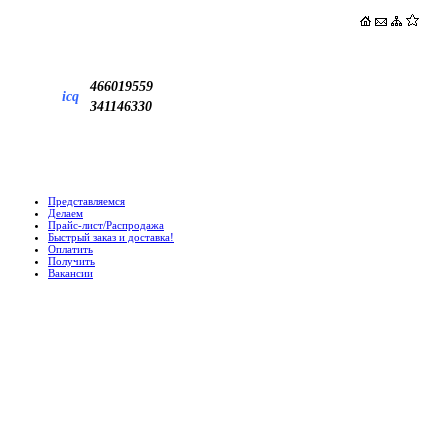
466019559
icq
341146330
Представляемся
Делаем
Прайс-лист/Распродажа
Быстрый заказ и доставка!
Оплатить
Получить
Вакансии