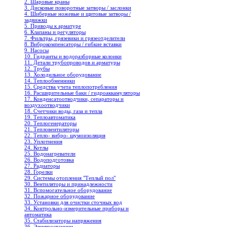
2. Шаровые краны
3. Дисковые поворотные затворы / заслонки
4. Шиберные ножевые и щитовые затворы /
задвижки
5. Приводы к арматуре
6. Клапаны и регуляторы
7. Фильтры, грязевики и грязеотделители
8. Виброкомпенсаторы / гибкие вставки
9. Насосы
10. Гидранты и водоразборные колонки
11. Детали трубопроводов и арматуры
12. Трубы
13. Холодильное oборудование
14. Теплообменники
15. Средства учета теплопотребления
16. Расширительные баки / гидроаккамуляторы
17. Конденсатоотводчики, сепараторы и
воздухоотводчики
18. Счетчики воды, газа и тепла
19. Теплоавтоматика
20. Теплогенераторы
21. Тепловентиляторы
22. Тепло- вибро- шумоизоляция
23. Уплотнения
24. Котлы
25. Водонагреватели
26. Водоподготовка
27. Радиаторы
28. Горелки
29. Системы отопления "Теплый пол"
30. Вентиляторы и принадлежности
31. Вспомогательное оборудование
32. Пожарное оборудование
33. Установки для очистки сточных вод
34. Контрольно-измерительные приборы и
автоматика
35. Стабилизаторы напряжения
36. Электростанции