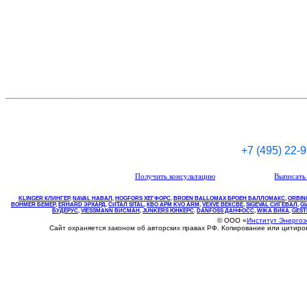
+7 (495) 22-
Получить консультацию
Выписать 
KLINGER КЛИНГЕР
,
NAVAL НАВАЛ
,
НOGFORS ХЕГФОРС
,
BROEN BALLOMAX БРОЕН БАЛЛОМАКС
,
ORBIN
BOHMER БЕМЕР
,
ERHARD ЭРХАРД
,
СИТАЛ SITAL
,
КВО
АРМ
KVO
ARM
,
VEXVE ВЕКСВЕ
,
SIGEVAL СИГЕВАЛ
,
G
БУДЕРУС
,
VIESSMANN ВИСМАН
,
JUNKERS ЮНКЕРС
.
DANFOSS ДАНФОСС
,
WIKA ВИКА
,
GEST
© ООО «
Институт Энерго
Сайт охраняется законом об авторских правах РФ. Копирование или цитир