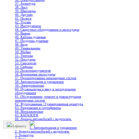
37. Арматура
38. Лист
39. Швеллеры
40. Двутавр
41. Полоса
42. Уголки
43. Инструменты
44. Сварочное оборудование и аксессуары
45. Ванны
46. Кабины душевые
47. Поддоны душевые
48. Биде
49. Умывальники
50. Мойки
51. Унитазы
52. Писсуары
53. Смесители
54. Сифоны
55. Полотенцесушители
56. Крепежные аксессуары
57. Проектирование инженерных систем
58. Автоматизация и управление
59. Электромонтаж
60. Пусконаладка и ввод в эксплуатацию
оборудования
61. Обслуживание, ремонт и реконструкция
инженерных систем
62. Футерованная / Гуммированная арматура
63. Разрешения и сертификаты
64. Металлопрокат
65. КАТАЛОГИ
66. Аренда автомобилей с водителем.
Алфавиту
1. Автоматизация и управление
2. Аренда автомобилей с водителем.
3. Арматура
4. Биде