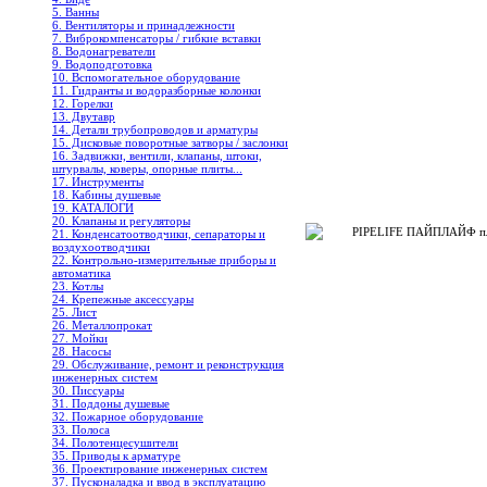
5. Ванны
6. Вентиляторы и принадлежности
7. Виброкомпенсаторы / гибкие вставки
8. Водонагреватели
9. Водоподготовка
10. Вспомогательное оборудование
11. Гидранты и водоразборные колонки
12. Горелки
13. Двутавр
14. Детали трубопроводов и арматуры
15. Дисковые поворотные затворы / заслонки
16. Задвижки, вентили, клапаны, штоки,
штурвалы, коверы, опорные плиты...
17. Инструменты
18. Кабины душевые
19. КАТАЛОГИ
20. Клапаны и регуляторы
PIPELIFE ПАЙПЛАЙФ пла
21. Конденсатоотводчики, сепараторы и
воздухоотводчики
22. Контрольно-измерительные приборы и
автоматика
23. Котлы
24. Крепежные аксессуары
25. Лист
26. Металлопрокат
27. Мойки
28. Насосы
29. Обслуживание, ремонт и реконструкция
инженерных систем
30. Писсуары
31. Поддоны душевые
32. Пожарное оборудование
33. Полоса
34. Полотенцесушители
35. Приводы к арматуре
36. Проектирование инженерных систем
37. Пусконаладка и ввод в эксплуатацию