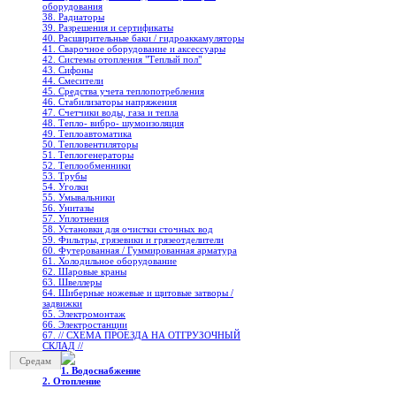
оборудования
38. Радиаторы
39. Разрешения и сертификаты
40. Расширительные баки / гидроаккамуляторы
41. Сварочное оборудование и аксессуары
42. Системы отопления "Теплый пол"
43. Сифоны
44. Смесители
45. Средства учета теплопотребления
46. Стабилизаторы напряжения
47. Счетчики воды, газа и тепла
48. Тепло- вибро- шумоизоляция
49. Теплоавтоматика
50. Тепловентиляторы
51. Теплогенераторы
52. Теплообменники
53. Трубы
54. Уголки
55. Умывальники
56. Унитазы
57. Уплотнения
58. Установки для очистки сточных вод
59. Фильтры, грязевики и грязеотделители
60. Футерованная / Гуммированная арматура
61. Холодильное oборудование
62. Шаровые краны
63. Швеллеры
64. Шиберные ножевые и щитовые затворы /
задвижки
65. Электромонтаж
66. Электростанции
67. // СХЕМА ПРОЕЗДА НА ОТГРУЗОЧНЫЙ
СКЛАД //
Средам
1. Водоснабжение
2. Отопление