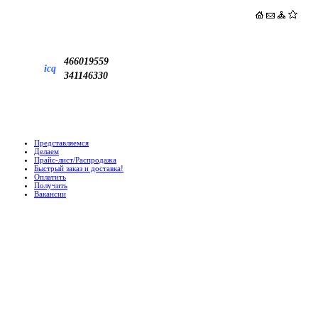
466019559
icq
341146330
Представляемся
Делаем
Прайс-лист/Распродажа
Быстрый заказ и доставка!
Оплатить
Получить
Вакансии