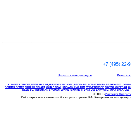
+7 (495) 22-
Получить консультацию
Выписать 
KLINGER КЛИНГЕР
,
NAVAL НАВАЛ
,
НOGFORS ХЕГФОРС
,
BROEN BALLOMAX БРОЕН БАЛЛОМАКС
,
ORBIN
BOHMER БЕМЕР
,
ERHARD ЭРХАРД
,
СИТАЛ SITAL
,
КВО
АРМ
KVO
ARM
,
VEXVE ВЕКСВЕ
,
SIGEVAL СИГЕВАЛ
,
G
БУДЕРУС
,
VIESSMANN ВИСМАН
,
JUNKERS ЮНКЕРС
.
DANFOSS ДАНФОСС
,
WIKA ВИКА
,
GEST
© ООО «
Институт Энерго
Сайт охраняется законом об авторских правах РФ. Копирование или цитир