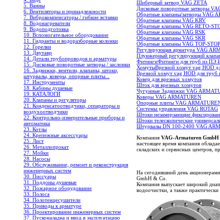
Шиберный затвор VAG ZETA
5. Ванны
Дисковые поворотные затворы 
6. Вентиляторы и принадлежности
Обратные клапаны/затворы VA
7. Виброкомпенсаторы / гибкие вставки
Обратные клапаны VAG KRV
8. Водонагреватели
Обратные клапаны VAG RETO-ST
9. Водоподготовка
Обратные клапаны VAG RSK
10. Вспомогательное оборудование
Обратные клапаны VAG SKR
11. Гидранты и водоразборные колонки
Обратные клапаны VAG TOP-STO
12. Горелки
Регулирующая арматура VAG A
13. Двутавр
Плунжерный регулирующий клапа
14. Детали трубопроводов и арматуры
Фитинги
Фитинги для труб из ПЭ
15. Дисковые поворотные затворы / заслонки
Хомуты
Врезной хомут vag HOD дл
16. Задвижки, вентили, клапаны, штоки,
Врезной хомут vag HOD для труб и
штурвалы, коверы, опорные плиты...
Ковер для врезных хомутов
17. Инструменты
Шток для врезных хомутов
18. Кабины душевые
Чугунные Задвижки VAG ARMAT
19. КАТАЛОГИ
Коверы VAG ARMATUREN
20. Клапаны и регуляторы
Опорные плиты VAG ARMATURE
21. Конденсатоотводчики, сепараторы и
Системы управления VAG ROTAG
воздухоотводчики
Штоки незамерзающие фиксиров
22. Контрольно-измерительные приборы и
Штоки телескопические универс
автоматика
Штурвалы DN 100-2400 VAG A
23. Котлы
24. Крепежные аксессуары
Компания
VAG-Armaturen GmbH
25. Лист
настоящее время компания облада
26. Металлопрокат
складских и сервисных центров, п
27. Мойки
28. Насосы
29. Обслуживание, ремонт и реконструкция
инженерных систем
На сегодняшний день акционерам
30. Писсуары
GmbH & Co.
31. Поддоны душевые
Компания выпускает широкий диап
32. Пожарное оборудование
водоочистки, а также практическ
33. Полоса
34. Полотенцесушители
35. Приводы к арматуре
36. Проектирование инженерных систем
37. Пусконаладка и ввод в эксплуатацию