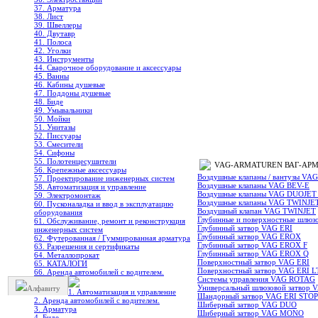
37. Арматура
38. Лист
39. Швеллеры
40. Двутавр
41. Полоса
42. Уголки
43. Инструменты
44. Сварочное оборудование и аксессуары
45. Ванны
46. Кабины душевые
47. Поддоны душевые
48. Биде
49. Умывальники
50. Мойки
51. Унитазы
52. Писсуары
53. Смесители
54. Сифоны
55. Полотенцесушители
VAG-ARMATUREN ВАГ-АРМАТУР
56. Крепежные аксессуары
Воздушные клапаны / вантузы 
57. Проектирование инженерных систем
Воздушные клапаны VAG BEV-E
58. Автоматизация и управление
Воздушные клапаны VAG DUOJET
59. Электромонтаж
Воздушные клапаны VAG TWINJE
60. Пусконаладка и ввод в эксплуатацию
Воздушный клапан VAG TWINJET
оборудования
Глубинные и поверхностные шлю
61. Обслуживание, ремонт и реконструкция
Глубинный затвор VAG ERI
инженерных систем
Глубинный затвор VAG EROX
62. Футерованная / Гуммированная арматура
Глубинный затвор VAG EROX F
63. Разрешения и сертификаты
Глубинный затвор VAG EROX Q
64. Металлопрокат
Поверхностный затвор VAG ERI
65. КАТАЛОГИ
Поверхностный затвор VAG ERI L
66. Аренда автомобилей с водителем.
Системы управления VAG ROTAG
Универсальный шлюзовой затвор
Алфавиту
1. Автоматизация и управление
Шандорный затвор VAG ERI STO
2. Аренда автомобилей с водителем.
Шиберный затвор VAG DUO
3. Арматура
Шиберный затвор VAG MONO
4. Биде