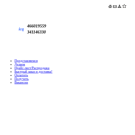
466019559
icq
341146330
Представляемся
Делаем
Прайс-лист/Распродажа
Быстрый заказ и доставка!
Оплатить
Получить
Вакансии