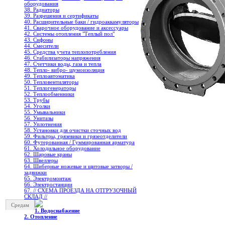
оборудования
38. Радиаторы
39. Разрешения и сертификаты
40. Расширительные баки / гидроаккамуляторы
41. Сварочное оборудование и аксессуары
42. Системы отопления "Теплый пол"
43. Сифоны
44. Смесители
45. Средства учета теплопотребления
46. Стабилизаторы напряжения
47. Счетчики воды, газа и тепла
48. Тепло- вибро- шумоизоляция
49. Теплоавтоматика
50. Тепловентиляторы
51. Теплогенераторы
52. Теплообменники
53. Трубы
54. Уголки
55. Умывальники
56. Унитазы
57. Уплотнения
58. Установки для очистки сточных вод
59. Фильтры, грязевики и грязеотделители
60. Футерованная / Гуммированная арматура
61. Холодильное oборудование
62. Шаровые краны
63. Швеллеры
64. Шиберные ножевые и щитовые затворы /
задвижки
65. Электромонтаж
66. Электростанции
67. // СХЕМА ПРОЕЗДА НА ОТГРУЗОЧНЫЙ
СКЛАД //
Средам
1. Водоснабжение
2. Отопление