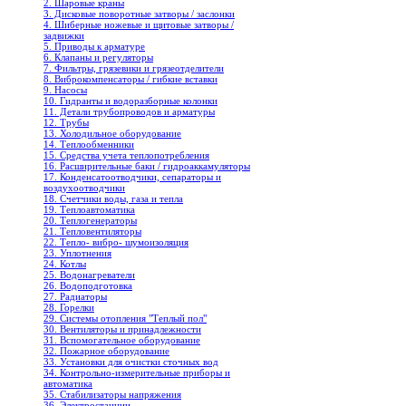
2. Шаровые краны
3. Дисковые поворотные затворы / заслонки
4. Шиберные ножевые и щитовые затворы /
задвижки
5. Приводы к арматуре
6. Клапаны и регуляторы
7. Фильтры, грязевики и грязеотделители
8. Виброкомпенсаторы / гибкие вставки
9. Насосы
10. Гидранты и водоразборные колонки
11. Детали трубопроводов и арматуры
12. Трубы
13. Холодильное oборудование
14. Теплообменники
15. Средства учета теплопотребления
16. Расширительные баки / гидроаккамуляторы
17. Конденсатоотводчики, сепараторы и
воздухоотводчики
18. Счетчики воды, газа и тепла
19. Теплоавтоматика
20. Теплогенераторы
21. Тепловентиляторы
22. Тепло- вибро- шумоизоляция
23. Уплотнения
24. Котлы
25. Водонагреватели
26. Водоподготовка
27. Радиаторы
28. Горелки
29. Системы отопления "Теплый пол"
30. Вентиляторы и принадлежности
31. Вспомогательное оборудование
32. Пожарное оборудование
33. Установки для очистки сточных вод
34. Контрольно-измерительные приборы и
автоматика
35. Стабилизаторы напряжения
36. Электростанции