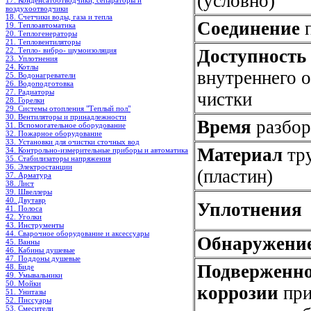
(условно)
17. Конденсатоотводчики, сепараторы и
воздухоотводчики
18. Счетчики воды, газа и тепла
Соединение
п
19. Теплоавтоматика
20. Теплогенераторы
21. Тепловентиляторы
22. Тепло- вибро- шумоизоляция
Доступность
23. Уплотнения
24. Котлы
внутреннего 
25. Водонагреватели
26. Водоподготовка
27. Радиаторы
чистки
28. Горелки
29. Системы отопления "Теплый пол"
30. Вентиляторы и принадлежности
Время
разбор
31. Вспомогательное оборудование
32. Пожарное оборудование
33. Установки для очистки сточных вод
Материал
тр
34. Контрольно-измерительные приборы и автоматика
35. Стабилизаторы напряжения
36. Электростанции
(пластин)
37. Арматура
38. Лист
39. Швеллеры
40. Двутавр
Уплотнения
41. Полоса
42. Уголки
43. Инструменты
44. Сварочное оборудование и аксессуары
Обнаружени
45. Ванны
46. Кабины душевые
47. Поддоны душевые
Подверженно
48. Биде
49. Умывальники
50. Мойки
коррозии
пр
51. Унитазы
52. Писсуары
53. Смесители