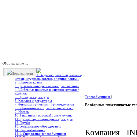
Оборудование по:
Популярности
1. Задвижки, вентили, клапаны,
штоки, штурвалы, коверы, опорные плиты...
2. Шаровые краны
3. Дисковые поворотные затворы / заслонки
4. Шиберные ножевые и щитовые затворы /
задвижки
Теплообменники
|
5. Приводы к арматуре
6. Клапаны и регуляторы
7. Фильтры, грязевики и грязеотделители
Разборные пластинчатые те
8. Виброкомпенсаторы / гибкие вставки
9. Насосы
10. Гидранты и водоразборные колонки
11. Детали трубопроводов и арматуры
12. Трубы
13. Холодильное oборудование
Компания IN
14. Теплообменники
14.1. Спиральные теплообменники