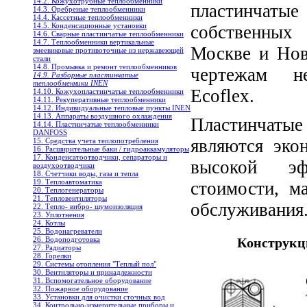
14.2. Кожухотрубные теплообменники
пластинчат
14.3. Оребреные теплообменники
14.4. Кассетные теплообменники
14.5. Конденсационные установки
собственных 
14.6. Сварные пластинчатые теплообменники
14.7. Теплообменники вертикальные
Москве и Нов
змеевиковые противоточные из нержавеющей
стали
14.8. Промывка и ремонт теплообменников
чертежам н
14.9. Разборные пластинчатые
теплообменники INEN
Ecoflex.
14.10. Кожухопластинчатые теплообменники
14.11. Рекуперативные теплообменники
14.12. Индивидуальные тепловые пункты INEN
14.13. Аппараты воздушного охлаждения
Пластинчат
14.14. Пластинчатые теплообменники
DANFOSS
являются эко
15. Средства учета теплопотребления
16. Расширительные баки / гидроаккамуляторы
17. Конденсатоотводчики, сепараторы и
высокой эф
воздухоотводчики
18. Счетчики воды, газа и тепла
19. Теплоавтоматика
стоимости, м
20. Теплогенераторы
21. Тепловентиляторы
обслуживания
22. Тепло- вибро- шумоизоляция
23. Уплотнения
24. Котлы
25. Водонагреватели
26. Водоподготовка
Конструкц
27. Радиаторы
28. Горелки
29. Системы отопления "Теплый пол"
30. Вентиляторы и принадлежности
31. Вспомогательное оборудование
32. Пожарное оборудование
33. Установки для очистки сточных вод
34. Контрольно-измерительные приборы и