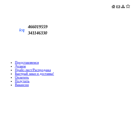
466019559
icq
341146330
Представляемся
Делаем
Прайс-лист/Распродажа
Быстрый заказ и доставка!
Оплатить
Получить
Вакансии