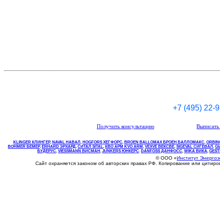
+7 (495) 22-
Получить консультацию
Выписать 
KLINGER КЛИНГЕР
,
NAVAL НАВАЛ
,
НOGFORS ХЕГФОРС
,
BROEN BALLOMAX БРОЕН БАЛЛОМАКС
,
ORBIN
BOHMER БЕМЕР
,
ERHARD ЭРХАРД
,
СИТАЛ SITAL
,
КВО
АРМ
KVO
ARM
,
VEXVE ВЕКСВЕ
,
SIGEVAL СИГЕВАЛ
,
G
БУДЕРУС
,
VIESSMANN ВИСМАН
,
JUNKERS ЮНКЕРС
.
DANFOSS ДАНФОСС
,
WIKA ВИКА
,
GEST
© ООО «
Институт Энерго
Сайт охраняется законом об авторских правах РФ. Копирование или цитир