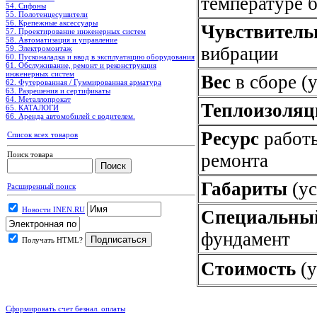
температуре б
54. Сифоны
55. Полотенцесушители
56. Крепежные аксессуары
Чувствитель
57. Проектирование инженерных систем
58. Автоматизация и управление
вибрации
59. Электромонтаж
60. Пусконаладка и ввод в эксплуатацию оборудования
61. Обслуживание, ремонт и реконструкция
инженерных систем
Вес
в сборе (
62. Футерованная / Гуммированная арматура
63. Разрешения и сертификаты
64. Металлопрокат
Теплоизоляц
65. КАТАЛОГИ
66. Аренда автомобилей с водителем.
Ресурс
работы
Список всех товаров
Поиск товара
ремонта
Габариты
(ус
Расширенный поиск
Новости INEN.RU
Специальны
фундамент
Получать HTML?
Стоимость
(у
.
Сформировать счет безнал. оплаты