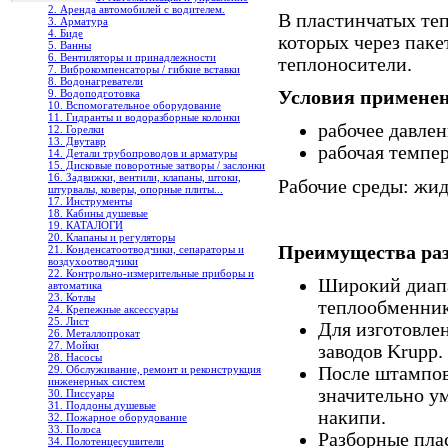
2. Аренда автомобилей с водителем.
В пластинчатых те
3. Арматура
4. Биде
которых через пак
5. Ванны
6. Вентиляторы и принадлежности
теплоносители.
7. Виброкомпенсаторы / гибкие вставки
8. Водонагреватели
9. Водоподготовка
Условия примене
10. Вспомогательное оборудование
11. Гидранты и водоразборные колонки
рабочее давлен
12. Горелки
13. Двутавр
рабочая темпер
14. Детали трубопроводов и арматуры
15. Дисковые поворотные затворы / заслонки
16. Задвижки, вентили, клапаны, штоки,
Рабочие среды: жид
штурвалы, коверы, опорные плиты...
17. Инструменты
18. Кабины душевые
19. КАТАЛОГИ
20. Клапаны и регуляторы
Преимущества ра
21. Конденсатоотводчики, сепараторы и
воздухоотводчики
22. Контрольно-измерительные приборы и
Широкий диапа
автоматика
23. Котлы
теплообменнико
24. Крепежные аксессуары
25. Лист
Для изготовле
26. Металлопрокат
27. Мойки
заводов Krupp.
28. Насосы
29. Обслуживание, ремонт и реконструкция
После штампов
инженерных систем
значительно у
30. Писсуары
31. Поддоны душевые
накипи.
32. Пожарное оборудование
33. Полоса
Разборные пла
34. Полотенцесушители