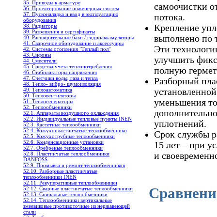
35. Приводы к арматуре
самоочистки о
36. Проектирование инженерных систем
37. Пусконаладка и ввод в эксплуатацию
потока.
оборудования
38. Радиаторы
Крепление упл
39. Разрешения и сертификаты
выполнено по 
40. Расширительные баки / гидроаккамуляторы
41. Сварочное оборудование и аксессуары
Эти технологи
42. Системы отопления "Теплый пол"
43. Сифоны
улучшить фикс
44. Смесители
45. Средства учета теплопотребления
полную гермет
46. Стабилизаторы напряжения
47. Счетчики воды, газа и тепла
Разборный пла
48. Тепло- вибро- шумоизоляция
49. Теплоавтоматика
установленной
50. Тепловентиляторы
уменьшения то
51. Теплогенераторы
52. Теплообменники
дополнительно
52.1. Аппараты воздушного охлаждения
52.2. Индивидуальные тепловые пункты INEN
уплотнений.
52.3. Кассетные теплообменники
52.4. Кожухопластинчатые теплообменники
Срок службы р
52.5. Кожухотрубные теплообменники
52.6. Конденсационные установки
15 лет – при у
52.7. Оребреные теплообменники
52.8. Пластинчатые теплообменники
и своевременн
DANFOSS
52.9. Промывка и ремонт теплообменников
52.10. Разборные пластинчатые
теплообменники INEN
52.11. Рекуперативные теплообменники
Сравнени
52.12. Сварные пластинчатые теплообменники
52.13. Спиральные теплообменники
52.14. Теплообменники вертикальные
змеевиковые противоточные из нержавеющей
стали