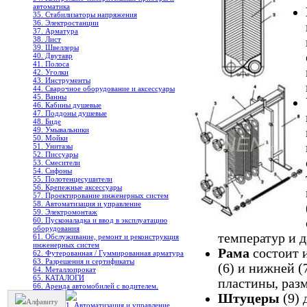
автоматика
35. Стабилизаторы напряжения
36. Электростанции
37. Арматура
38. Лист
39. Швеллеры
40. Двутавр
41. Полоса
42. Уголки
43. Инструменты
44. Сварочное оборудование и аксессуары
45. Ванны
46. Кабины душевые
47. Поддоны душевые
48. Биде
49. Умывальники
50. Мойки
51. Унитазы
52. Писсуары
53. Смесители
54. Сифоны
55. Полотенцесушители
56. Крепежные аксессуары
57. Проектирование инженерных систем
58. Автоматизация и управление
59. Электромонтаж
60. Пусконаладка и ввод в эксплуатацию
оборудования
температур и д
61. Обслуживание, ремонт и реконструкция
инженерных систем
Рама
состоит 
62. Футерованная / Гуммированная арматура
63. Разрешения и сертификаты
(6) и нижней (
64. Металлопрокат
65. КАТАЛОГИ
пластины, раз
66. Аренда автомобилей с водителем.
Штуцеры
(9) 
Алфавиту
1. Автоматизация и управление