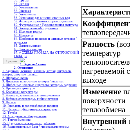
53. Трубы
54. Уголки
55. Умывальники
Характерист
56. Унитазы
57. Уплотнения
58. Установки для очистки сточных вод
Коэффициен
59. Фильтры, грязевики и грязеотделители
60. Футерованная / Гуммированная арматура
61. Холодильное oборудование
теплопередачи
62. Шаровые краны
63. Швеллеры
64. Шиберные ножевые и щитовые затворы /
Разность
(во
задвижки
65. Электромонтаж
66. Электростанции
температур
67. // СХЕМА ПРОЕЗДА НА ОТГРУЗОЧНЫЙ
СКЛАД //
теплоносител
Средам
1. Водоснабжение
2. Отопление
нагреваемой 
1. Задвижки, вентили, клапаны, штоки, штурвалы,
коверы, опорные плиты...
выходе
2. Шаровые краны
3. Дисковые поворотные затворы / заслонки
4. Шиберные ножевые и щитовые затворы / задвижки
5. Приводы к арматуре
Изменение
п
6. Клапаны и регуляторы
7. Фильтры, грязевики и грязеотделители
поверхности
8. Виброкомпенсаторы / гибкие вставки
9. Насосы
10. Гидранты и водоразборные колонки
теплообмена
11. Детали трубопроводов и арматуры
12. Трубы
13. Холодильное oборудование
Внутренний
14. Теплообменники
15. Средства учета теплопотребления
16. Расширительные баки / гидроаккамуляторы