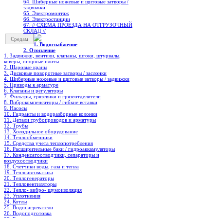
64. Шиберные ножевые и щитовые затворы /
задвижки
65. Электромонтаж
66. Электростанции
67. // СХЕМА ПРОЕЗДА НА ОТГРУЗОЧНЫЙ
СКЛАД //
Средам
1. Водоснабжение
2. Отопление
1. Задвижки, вентили, клапаны, штоки, штурвалы,
коверы, опорные плиты...
2. Шаровые краны
3. Дисковые поворотные затворы / заслонки
4. Шиберные ножевые и щитовые затворы / задвижки
5. Приводы к арматуре
6. Клапаны и регуляторы
7. Фильтры, грязевики и грязеотделители
8. Виброкомпенсаторы / гибкие вставки
9. Насосы
10. Гидранты и водоразборные колонки
11. Детали трубопроводов и арматуры
12. Трубы
13. Холодильное oборудование
14. Теплообменники
15. Средства учета теплопотребления
16. Расширительные баки / гидроаккамуляторы
17. Конденсатоотводчики, сепараторы и
воздухоотводчики
18. Счетчики воды, газа и тепла
19. Теплоавтоматика
20. Теплогенераторы
21. Тепловентиляторы
22. Тепло- вибро- шумоизоляция
23. Уплотнения
24. Котлы
25. Водонагреватели
26. Водоподготовка