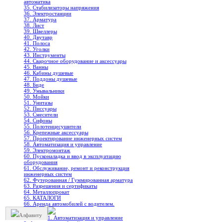
автоматика
35. Стабилизаторы напряжения
36. Электростанции
37. Арматура
38. Лист
39. Швеллеры
40. Двутавр
41. Полоса
42. Уголки
43. Инструменты
44. Сварочное оборудование и аксессуары
45. Ванны
46. Кабины душевые
47. Поддоны душевые
48. Биде
49. Умывальники
50. Мойки
51. Унитазы
52. Писсуары
53. Смесители
54. Сифоны
55. Полотенцесушители
56. Крепежные аксессуары
57. Проектирование инженерных систем
58. Автоматизация и управление
59. Электромонтаж
60. Пусконаладка и ввод в эксплуатацию
оборудования
61. Обслуживание, ремонт и реконструкция
инженерных систем
62. Футерованная / Гуммированная арматура
63. Разрешения и сертификаты
64. Металлопрокат
65. КАТАЛОГИ
66. Аренда автомобилей с водителем.
Алфавиту
1. Автоматизация и управление