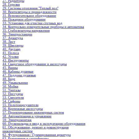
27. Радиаторы
28. Горелки
29. Системы отопления "Теплый пол"
30. Вентиляторы и принадлежности
31. Вспомогательное оборудование
32. Пожарное оборудование
33. Установки для очистки сточных вод
34. Контрольно-измерительные приборы и автоматика
35. Стабилизаторы напряжения
36. Электростанции
37. Арматура
38. Лист
39. Швеллеры
40. Двутавр
41. Полоса
42. Уголки
43. Инструменты
44. Сварочное оборудование и аксессуары
45. Ванны
46. Кабины душевые
47. Поддоны душевые
48. Биде
49. Умывальники
50. Мойки
51. Унитазы
52. Писсуары
53. Смесители
54. Сифоны
55. Полотенцесушители
56. Крепежные аксессуары
57. Проектирование инженерных систем
58. Автоматизация и управление
59. Электромонтаж
60. Пусконаладка и ввод в эксплуатацию оборудования
61. Обслуживание, ремонт и реконструкция
инженерных систем
62. Футерованная / Гуммированная арматура
63. Разрешения и сертификаты