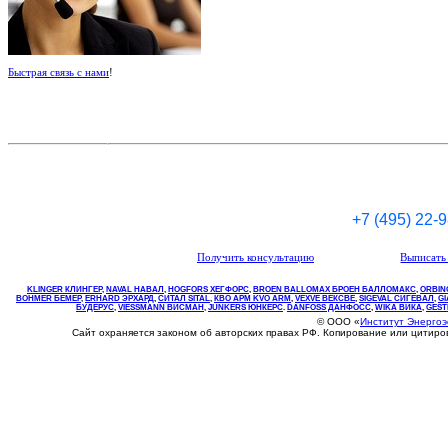
Быстрая связь с нами
!
+7 (495) 22-
Получить консультацию
Выписать 
KLINGER КЛИНГЕР
,
NAVAL НАВАЛ
,
НOGFORS ХЕГФОРС
,
BROEN BALLOMAX БРОЕН БАЛЛОМАКС
,
ORBIN
BOHMER БЕМЕР
,
ERHARD ЭРХАРД
,
СИТАЛ SITAL
,
КВО
АРМ
KVO
ARM
,
VEXVE ВЕКСВЕ
,
SIGEVAL СИГЕВАЛ
,
G
БУДЕРУС
,
VIESSMANN ВИСМАН
,
JUNKERS ЮНКЕРС
.
DANFOSS ДАНФОСС
,
WIKA ВИКА
,
GEST
© ООО «
Институт Энерго
Сайт охраняется законом об авторских правах РФ. Копирование или цитир