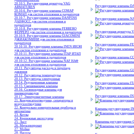
20.10.5. Регулирующая арматура VAG
Регулирующие клапаны D
ARMATUREN
20.10.6. Регулирующие клапаны COMAP
КОМАП для систем отопления и радиаторов
20.10.7. Регулирующие клапаны DANFOSS
Регулирующие клапаны NA
ДАНФОСС для систем отопления и
радиаторов
20.10.8. Регулирующие клапаны FERRERO
Регулирующая арматура
ФЕРРЕРО для систем отопления и радиаторов
20.10.9. Регулирующие клапаны GIACOMINI
ДЖИАКОМИНИ для систем отопления и
радиаторов
Регулирующие клапаны FE
20.10.10. Регулирующие клапаны INEN ИНЭН
для систем отопления и радиаторов
20.10.11. Регулирующие клапаны ITAP ИТАП
для систем отопления и радиаторов
Регулирующие клапаны C
20.10.12. Регулирующие клапаны NAF НАФ
для систем отопления и радиаторов
20.11. Регуляторы расхода и перепада
Регулирующие клапаны G
давления
20.12. Регуляторы температуры
20.13. Регуляторы электронные
20.14. Редукционные клапаны
Регулирующие клапаны IT
20.15. Смешивающие клапаны
20.16. Соленоидные клапаны для
пневмоприводов
Регулирующие клапаны IN
20.17. Электромагнитные клапаны
21. Конденсатоотводчики, сепараторы и
воздухоотводчики
22. Контрольно-измерительные приборы и
Клапаны регулирующие 
автоматика
23. Котлы
24. Крепежные аксессуары
Клапапны регулирующи
25. Лист
26. Металлопрокат
27. Мойки
28. Насосы