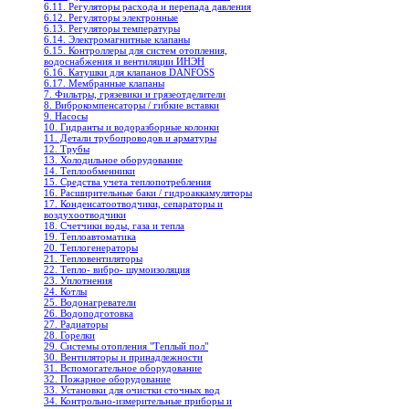
6.11. Регуляторы расхода и перепада давления
6.12. Регуляторы электронные
6.13. Регуляторы температуры
6.14. Электромагнитные клапаны
6.15. Контроллеры для систем отопления,
водоснабжения и вентиляции ИНЭН
6.16. Катушки для клапанов DANFOSS
6.17. Мембранные клапаны
7. Фильтры, грязевики и грязеотделители
8. Виброкомпенсаторы / гибкие вставки
9. Насосы
10. Гидранты и водоразборные колонки
11. Детали трубопроводов и арматуры
12. Трубы
13. Холодильное oборудование
14. Теплообменники
15. Средства учета теплопотребления
16. Расширительные баки / гидроаккамуляторы
17. Конденсатоотводчики, сепараторы и
воздухоотводчики
18. Счетчики воды, газа и тепла
19. Теплоавтоматика
20. Теплогенераторы
21. Тепловентиляторы
22. Тепло- вибро- шумоизоляция
23. Уплотнения
24. Котлы
25. Водонагреватели
26. Водоподготовка
27. Радиаторы
28. Горелки
29. Системы отопления "Теплый пол"
30. Вентиляторы и принадлежности
31. Вспомогательное оборудование
32. Пожарное оборудование
33. Установки для очистки сточных вод
34. Контрольно-измерительные приборы и