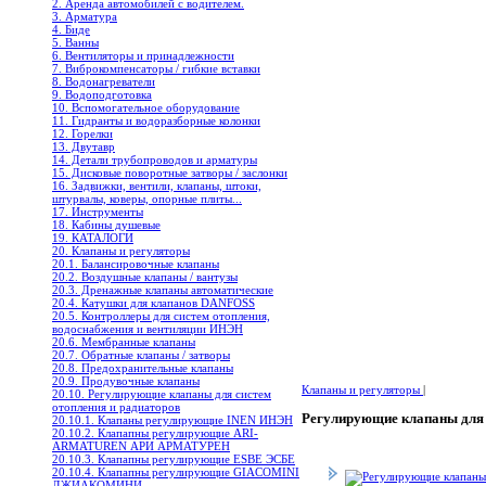
2. Аренда автомобилей с водителем.
3. Арматура
4. Биде
5. Ванны
6. Вентиляторы и принадлежности
7. Виброкомпенсаторы / гибкие вставки
8. Водонагреватели
9. Водоподготовка
10. Вспомогательное оборудование
11. Гидранты и водоразборные колонки
12. Горелки
13. Двутавр
14. Детали трубопроводов и арматуры
15. Дисковые поворотные затворы / заслонки
16. Задвижки, вентили, клапаны, штоки,
штурвалы, коверы, опорные плиты...
17. Инструменты
18. Кабины душевые
19. КАТАЛОГИ
20. Клапаны и регуляторы
20.1. Балансировочные клапаны
20.2. Воздушные клапаны / вантузы
20.3. Дренажные клапаны автоматические
20.4. Катушки для клапанов DANFOSS
20.5. Контроллеры для систем отопления,
водоснабжения и вентиляции ИНЭН
20.6. Мембранные клапаны
20.7. Обратные клапаны / затворы
20.8. Предохранительные клапаны
20.9. Продувочные клапаны
Клапаны и регуляторы
|
20.10. Регулирующие клапаны для систем
отопления и радиаторов
Регулирующие клапаны для 
20.10.1. Клапаны регулирующие INEN ИНЭН
20.10.2. Клапапны регулирующие ARI-
ARMATUREN АРИ АРМАТУРЕН
20.10.3. Клапапны регулирующие ESBE ЭСБЕ
20.10.4. Клапапны регулирующие GIACOMINI
ДЖИАКОМИНИ