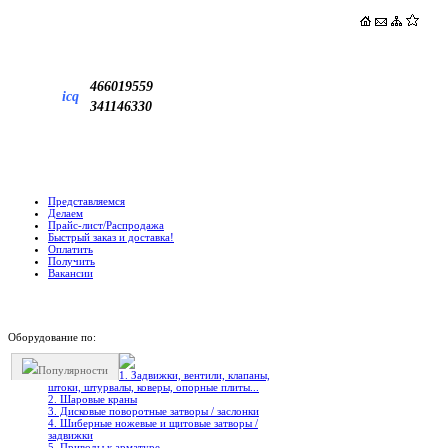
466019559
icq
341146330
Представляемся
Делаем
Прайс-лист/Распродажа
Быстрый заказ и доставка!
Оплатить
Получить
Вакансии
Оборудование по:
Популярности
1. Задвижки, вентили, клапаны,
штоки, штурвалы, коверы, опорные плиты...
2. Шаровые краны
3. Дисковые поворотные затворы / заслонки
4. Шиберные ножевые и щитовые затворы /
задвижки
5. Приводы к арматуре