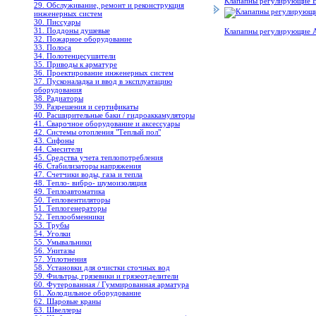
Клапапны регулирующие 
29. Обслуживание, ремонт и реконструкция
инженерных систем
30. Писсуары
31. Поддоны душевые
Клапапны регулирующи
32. Пожарное оборудование
33. Полоса
34. Полотенцесушители
35. Приводы к арматуре
36. Проектирование инженерных систем
37. Пусконаладка и ввод в эксплуатацию
оборудования
38. Радиаторы
39. Разрешения и сертификаты
40. Расширительные баки / гидроаккамуляторы
41. Сварочное оборудование и аксессуары
42. Системы отопления "Теплый пол"
43. Сифоны
44. Смесители
45. Средства учета теплопотребления
46. Стабилизаторы напряжения
47. Счетчики воды, газа и тепла
48. Тепло- вибро- шумоизоляция
49. Теплоавтоматика
50. Тепловентиляторы
51. Теплогенераторы
52. Теплообменники
53. Трубы
54. Уголки
55. Умывальники
56. Унитазы
57. Уплотнения
58. Установки для очистки сточных вод
59. Фильтры, грязевики и грязеотделители
60. Футерованная / Гуммированная арматура
61. Холодильное oборудование
62. Шаровые краны
63. Швеллеры