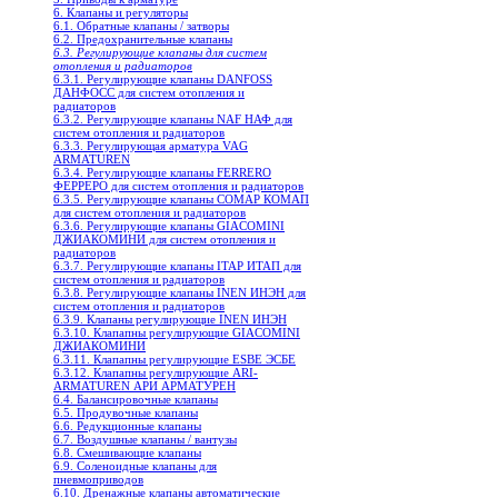
6. Клапаны и регуляторы
6.1. Обратные клапаны / затворы
6.2. Предохранительные клапаны
6.3. Регулирующие клапаны для систем
отопления и радиаторов
6.3.1. Регулирующие клапаны DANFOSS
ДАНФОСС для систем отопления и
радиаторов
6.3.2. Регулирующие клапаны NAF НАФ для
систем отопления и радиаторов
6.3.3. Регулирующая арматура VAG
ARMATUREN
6.3.4. Регулирующие клапаны FERRERO
ФЕРРЕРО для систем отопления и радиаторов
6.3.5. Регулирующие клапаны COMAP КОМАП
для систем отопления и радиаторов
6.3.6. Регулирующие клапаны GIACOMINI
ДЖИАКОМИНИ для систем отопления и
радиаторов
6.3.7. Регулирующие клапаны ITAP ИТАП для
систем отопления и радиаторов
6.3.8. Регулирующие клапаны INEN ИНЭН для
систем отопления и радиаторов
6.3.9. Клапаны регулирующие INEN ИНЭН
6.3.10. Клапапны регулирующие GIACOMINI
ДЖИАКОМИНИ
6.3.11. Клапапны регулирующие ESBE ЭСБЕ
6.3.12. Клапапны регулирующие ARI-
ARMATUREN АРИ АРМАТУРЕН
6.4. Балансировочные клапаны
6.5. Продувочные клапаны
6.6. Редукционные клапаны
6.7. Воздушные клапаны / вантузы
6.8. Смешивающие клапаны
6.9. Соленоидные клапаны для
пневмоприводов
6.10. Дренажные клапаны автоматические