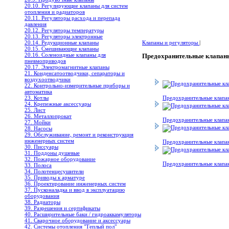
20.10. Регулирующие клапаны для систем
отопления и радиаторов
20.11. Регуляторы расхода и перепада
давления
20.12. Регуляторы температуры
20.13. Регуляторы электронные
20.14. Редукционные клапаны
Клапаны и регуляторы
|
20.15. Смешивающие клапаны
20.16. Соленоидные клапаны для
Предохранительные клапан
пневмоприводов
20.17. Электромагнитные клапаны
21. Конденсатоотводчики, сепараторы и
воздухоотводчики
22. Контрольно-измерительные приборы и
автоматика
23. Котлы
Предохранительные клап
24. Крепежные аксессуары
25. Лист
26. Металлопрокат
Предохранительные кла
27. Мойки
28. Насосы
29. Обслуживание, ремонт и реконструкция
инженерных систем
Предохранительные клап
30. Писсуары
31. Поддоны душевые
32. Пожарное оборудование
Предохранительные кл
33. Полоса
34. Полотенцесушители
35. Приводы к арматуре
36. Проектирование инженерных систем
37. Пусконаладка и ввод в эксплуатацию
оборудования
38. Радиаторы
39. Разрешения и сертификаты
40. Расширительные баки / гидроаккамуляторы
41. Сварочное оборудование и аксессуары
42. Системы отопления "Теплый пол"