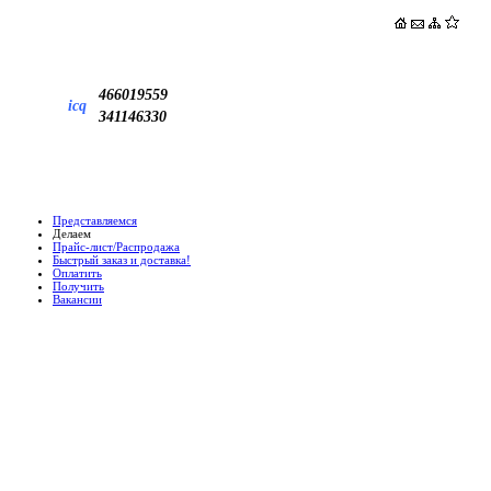
466019559
icq
341146330
Представляемся
Делаем
Прайс-лист/Распродажа
Быстрый заказ и доставка!
Оплатить
Получить
Вакансии