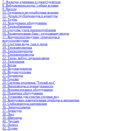
7. Фильтры, грязевики и грязеотделители
8. Виброкомпенсаторы / гибкие вставки
9. Насосы
10. Гидранты и водоразборные колонки
11. Детали трубопроводов и арматуры
12. Трубы
13. Холодильное oборудование
14. Теплообменники
15. Средства учета теплопотребления
16. Расширительные баки / гидроаккамуляторы
17. Конденсатоотводчики, сепараторы и
воздухоотводчики
18. Счетчики воды, газа и тепла
19. Теплоавтоматика
20. Теплогенераторы
21. Тепловентиляторы
22. Тепло- вибро- шумоизоляция
23. Уплотнения
24. Котлы
25. Водонагреватели
26. Водоподготовка
27. Радиаторы
28. Горелки
29. Системы отопления "Теплый пол"
30. Вентиляторы и принадлежности
31. Вспомогательное оборудование
32. Пожарное оборудование
33. Установки для очистки сточных вод
34. Контрольно-измерительные приборы и автоматика
35. Стабилизаторы напряжения
36. Электростанции
37. Арматура
38. Лист
39. Швеллеры
40. Двутавр
41. Полоса
42. Уголки