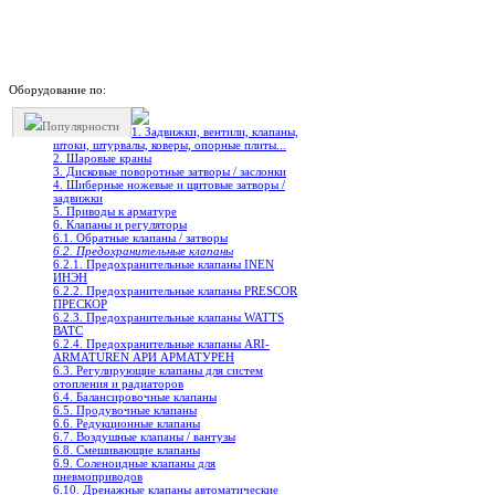
Оборудование по:
Популярности
1. Задвижки, вентили, клапаны,
штоки, штурвалы, коверы, опорные плиты...
2. Шаровые краны
3. Дисковые поворотные затворы / заслонки
4. Шиберные ножевые и щитовые затворы /
задвижки
5. Приводы к арматуре
6. Клапаны и регуляторы
6.1. Обратные клапаны / затворы
6.2. Предохранительные клапаны
6.2.1. Предохранительные клапаны INEN
ИНЭН
6.2.2. Предохранительные клапаны PRESCOR
ПРЕСКОР
6.2.3. Предохранительные клапаны WATTS
ВАТС
6.2.4. Предохранительные клапаны ARI-
ARMATUREN АРИ АРМАТУРЕН
6.3. Регулирующие клапаны для систем
отопления и радиаторов
6.4. Балансировочные клапаны
6.5. Продувочные клапаны
6.6. Редукционные клапаны
6.7. Воздушные клапаны / вантузы
6.8. Смешивающие клапаны
6.9. Соленоидные клапаны для
пневмоприводов
6.10. Дренажные клапаны автоматические