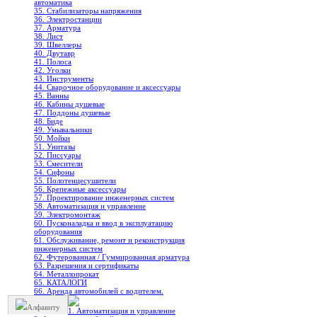
автоматика
35. Стабилизаторы напряжения
36. Электростанции
37. Арматура
38. Лист
39. Швеллеры
40. Двутавр
41. Полоса
42. Уголки
43. Инструменты
44. Сварочное оборудование и аксессуары
45. Ванны
46. Кабины душевые
47. Поддоны душевые
48. Биде
49. Умывальники
50. Мойки
51. Унитазы
52. Писсуары
53. Смесители
54. Сифоны
55. Полотенцесушители
56. Крепежные аксессуары
57. Проектирование инженерных систем
58. Автоматизация и управление
59. Электромонтаж
60. Пусконаладка и ввод в эксплуатацию
оборудования
61. Обслуживание, ремонт и реконструкция
инженерных систем
62. Футерованная / Гуммированная арматура
63. Разрешения и сертификаты
64. Металлопрокат
65. КАТАЛОГИ
66. Аренда автомобилей с водителем.
Алфавиту
1. Автоматизация и управление