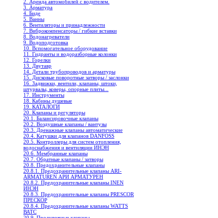
2. Аренда автомобилей с водителем.
3. Арматура
4. Биде
5. Ванны
6. Вентиляторы и принадлежности
7. Виброкомпенсаторы / гибкие вставки
8. Водонагреватели
9. Водоподготовка
10. Вспомогательное оборудование
11. Гидранты и водоразборные колонки
12. Горелки
13. Двутавр
14. Детали трубопроводов и арматуры
15. Дисковые поворотные затворы / заслонки
16. Задвижки, вентили, клапаны, штоки,
штурвалы, коверы, опорные плиты...
17. Инструменты
18. Кабины душевые
19. КАТАЛОГИ
20. Клапаны и регуляторы
20.1. Балансировочные клапаны
20.2. Воздушные клапаны / вантузы
20.3. Дренажные клапаны автоматические
20.4. Катушки для клапанов DANFOSS
20.5. Контроллеры для систем отопления,
водоснабжения и вентиляции ИНЭН
20.6. Мембранные клапаны
20.7. Обратные клапаны / затворы
20.8. Предохранительные клапаны
20.8.1. Предохранительные клапаны ARI-
ARMATUREN АРИ АРМАТУРЕН
20.8.2. Предохранительные клапаны INEN
ИНЭН
20.8.3. Предохранительные клапаны PRESCOR
ПРЕСКОР
20.8.4. Предохранительные клапаны WATTS
ВАТС
20.9. Продувочные клапаны