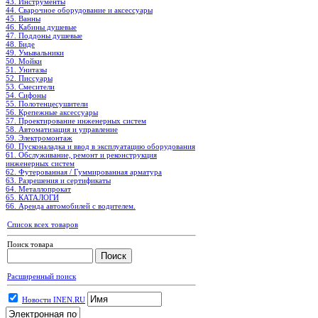
43. Инструменты
44. Сварочное оборудование и аксессуары
45. Ванны
46. Кабины душевые
47. Поддоны душевые
48. Биде
49. Умывальники
50. Мойки
51. Унитазы
52. Писсуары
53. Смесители
54. Сифоны
55. Полотенцесушители
56. Крепежные аксессуары
57. Проектирование инженерных систем
58. Автоматизация и управление
59. Электромонтаж
60. Пусконаладка и ввод в эксплуатацию оборудования
61. Обслуживание, ремонт и реконструкция
инженерных систем
62. Футерованная / Гуммированная арматура
63. Разрешения и сертификаты
64. Металлопрокат
65. КАТАЛОГИ
66. Аренда автомобилей с водителем.
Список всех товаров
Поиск товара
Расширенный поиск
Новости INEN.RU