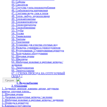
43. Сифоны
44. Смесители
45. Средства учета теплопотребления
46. Стабилизаторы напряжения
47. Счетчики воды, газа и тепла
48. Тепло- вибро- шумоизоляция
49. Теплоавтоматика
50. Тепловентиляторы
51. Теплогенераторы
52. Теплообменники
53. Трубы
54. Уголки
55. Умывальники
56. Унитазы
57. Уплотнения
58. Установки для очистки сточных вод
59. Фильтры, грязевики и грязеотделители
60. Футерованная / Гуммированная арматура
61. Холодильное oборудование
62. Шаровые краны
63. Швеллеры
64. Шиберные ножевые и щитовые затворы /
задвижки
65. Электромонтаж
66. Электростанции
67. // СХЕМА ПРОЕЗДА НА ОТГРУЗОЧНЫЙ
СКЛАД //
Средам
1. Водоснабжение
2. Отопление
1. Задвижки, вентили, клапаны, штоки, штурвалы,
коверы, опорные плиты...
2. Шаровые краны
3. Дисковые поворотные затворы / заслонки
4. Шиберные ножевые и щитовые затворы / задвижки
5. Приводы к арматуре
6. Клапаны и регуляторы