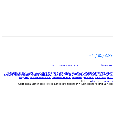
+7 (495) 22-
Получить консультацию
Выписать 
KLINGER КЛИНГЕР
,
NAVAL НАВАЛ
,
НOGFORS ХЕГФОРС
,
BROEN BALLOMAX БРОЕН БАЛЛОМАКС
,
ORBIN
BOHMER БЕМЕР
,
ERHARD ЭРХАРД
,
СИТАЛ SITAL
,
КВО
АРМ
KVO
ARM
,
VEXVE ВЕКСВЕ
,
SIGEVAL СИГЕВАЛ
,
G
БУДЕРУС
,
VIESSMANN ВИСМАН
,
JUNKERS ЮНКЕРС
.
DANFOSS ДАНФОСС
,
WIKA ВИКА
,
GEST
© ООО «
Институт Энерго
Сайт охраняется законом об авторских правах РФ. Копирование или цитир