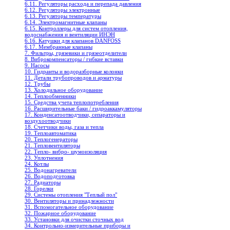
6.11. Регуляторы расхода и перепада давления
6.12. Регуляторы электронные
6.13. Регуляторы температуры
6.14. Электромагнитные клапаны
6.15. Контроллеры для систем отопления,
водоснабжения и вентиляции ИНЭН
6.16. Катушки для клапанов DANFOSS
6.17. Мембранные клапаны
7. Фильтры, грязевики и грязеотделители
8. Виброкомпенсаторы / гибкие вставки
9. Насосы
10. Гидранты и водоразборные колонки
11. Детали трубопроводов и арматуры
12. Трубы
13. Холодильное oборудование
14. Теплообменники
15. Средства учета теплопотребления
16. Расширительные баки / гидроаккамуляторы
17. Конденсатоотводчики, сепараторы и
воздухоотводчики
18. Счетчики воды, газа и тепла
19. Теплоавтоматика
20. Теплогенераторы
21. Тепловентиляторы
22. Тепло- вибро- шумоизоляция
23. Уплотнения
24. Котлы
25. Водонагреватели
26. Водоподготовка
27. Радиаторы
28. Горелки
29. Системы отопления "Теплый пол"
30. Вентиляторы и принадлежности
31. Вспомогательное оборудование
32. Пожарное оборудование
33. Установки для очистки сточных вод
34. Контрольно-измерительные приборы и