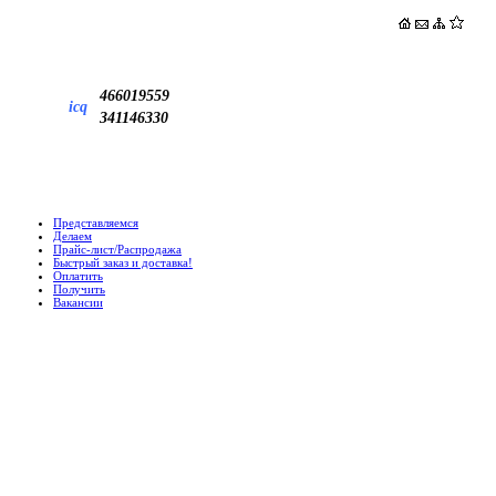
466019559
icq
341146330
Представляемся
Делаем
Прайс-лист/Распродажа
Быстрый заказ и доставка!
Оплатить
Получить
Вакансии