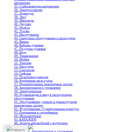
автоматика
35. Стабилизаторы напряжения
36. Электростанции
37. Арматура
38. Лист
39. Швеллеры
40. Двутавр
41. Полоса
42. Уголки
43. Инструменты
44. Сварочное оборудование и аксессуары
45. Ванны
46. Кабины душевые
47. Поддоны душевые
48. Биде
49. Умывальники
50. Мойки
51. Унитазы
52. Писсуары
53. Смесители
54. Сифоны
55. Полотенцесушители
56. Крепежные аксессуары
57. Проектирование инженерных систем
58. Автоматизация и управление
59. Электромонтаж
60. Пусконаладка и ввод в эксплуатацию
оборудования
61. Обслуживание, ремонт и реконструкция
инженерных систем
62. Футерованная / Гуммированная арматура
63. Разрешения и сертификаты
64. Металлопрокат
65. КАТАЛОГИ
66. Аренда автомобилей с водителем.
Алфавиту
1. Автоматизация и управление