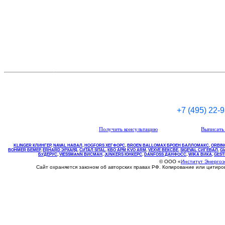
+7 (495) 22-
Получить консультацию
Выписать 
KLINGER КЛИНГЕР
,
NAVAL НАВАЛ
,
НOGFORS ХЕГФОРС
,
BROEN BALLOMAX БРОЕН БАЛЛОМАКС
,
ORBIN
BOHMER БЕМЕР
,
ERHARD ЭРХАРД
,
СИТАЛ SITAL
,
КВО
АРМ
KVO
ARM
,
VEXVE ВЕКСВЕ
,
SIGEVAL СИГЕВАЛ
,
G
БУДЕРУС
,
VIESSMANN ВИСМАН
,
JUNKERS ЮНКЕРС
.
DANFOSS ДАНФОСС
,
WIKA ВИКА
,
GEST
© ООО «
Институт Энерго
Сайт охраняется законом об авторских правах РФ. Копирование или цитир