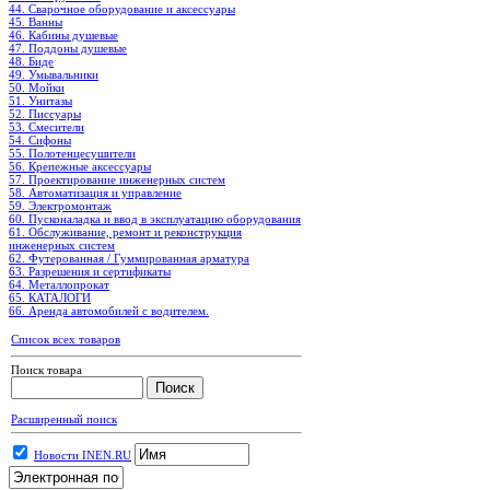
44. Сварочное оборудование и аксессуары
45. Ванны
46. Кабины душевые
47. Поддоны душевые
48. Биде
49. Умывальники
50. Мойки
51. Унитазы
52. Писсуары
53. Смесители
54. Сифоны
55. Полотенцесушители
56. Крепежные аксессуары
57. Проектирование инженерных систем
58. Автоматизация и управление
59. Электромонтаж
60. Пусконаладка и ввод в эксплуатацию оборудования
61. Обслуживание, ремонт и реконструкция
инженерных систем
62. Футерованная / Гуммированная арматура
63. Разрешения и сертификаты
64. Металлопрокат
65. КАТАЛОГИ
66. Аренда автомобилей с водителем.
Список всех товаров
Поиск товара
Расширенный поиск
Новости INEN.RU