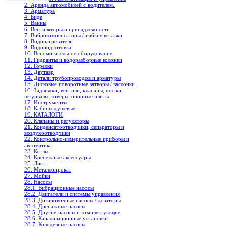
2. Аренда автомобилей с водителем.
3. Арматура
4. Биде
5. Ванны
6. Вентиляторы и принадлежности
7. Виброкомпенсаторы / гибкие вставки
8. Водонагреватели
9. Водоподготовка
10. Вспомогательное оборудование
11. Гидранты и водоразборные колонки
12. Горелки
13. Двутавр
14. Детали трубопроводов и арматуры
15. Дисковые поворотные затворы / заслонки
16. Задвижки, вентили, клапаны, штоки,
штурвалы, коверы, опорные плиты...
17. Инструменты
18. Кабины душевые
19. КАТАЛОГИ
20. Клапаны и регуляторы
21. Конденсатоотводчики, сепараторы и
воздухоотводчики
22. Контрольно-измерительные приборы и
автоматика
23. Котлы
24. Крепежные аксессуары
25. Лист
26. Металлопрокат
27. Мойки
28. Насосы
28.1. Вибрационные насосы
28.2. Двигатели и системы управления
28.3. Дозировочные насосы / дозаторы
28.4. Дренажные насосы
28.5. Другие насосы и комплектующие
28.6. Канализационные установки
28.7. Колодезные насосы