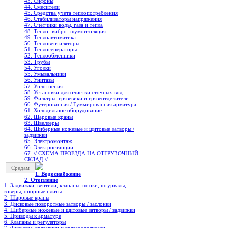
43. Сифоны
44. Смесители
45. Средства учета теплопотребления
46. Стабилизаторы напряжения
47. Счетчики воды, газа и тепла
48. Тепло- вибро- шумоизоляция
49. Теплоавтоматика
50. Тепловентиляторы
51. Теплогенераторы
52. Теплообменники
53. Трубы
54. Уголки
55. Умывальники
56. Унитазы
57. Уплотнения
58. Установки для очистки сточных вод
59. Фильтры, грязевики и грязеотделители
60. Футерованная / Гуммированная арматура
61. Холодильное oборудование
62. Шаровые краны
63. Швеллеры
64. Шиберные ножевые и щитовые затворы /
задвижки
65. Электромонтаж
66. Электростанции
67. // СХЕМА ПРОЕЗДА НА ОТГРУЗОЧНЫЙ
СКЛАД //
Средам
1. Водоснабжение
2. Отопление
1. Задвижки, вентили, клапаны, штоки, штурвалы,
коверы, опорные плиты...
2. Шаровые краны
3. Дисковые поворотные затворы / заслонки
4. Шиберные ножевые и щитовые затворы / задвижки
5. Приводы к арматуре
6. Клапаны и регуляторы