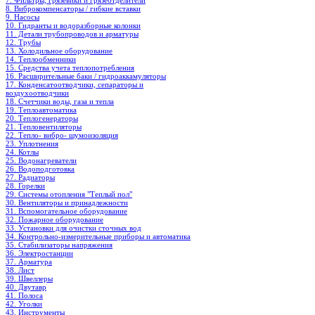
7. Фильтры, грязевики и грязеотделители
8. Виброкомпенсаторы / гибкие вставки
9. Насосы
10. Гидранты и водоразборные колонки
11. Детали трубопроводов и арматуры
12. Трубы
13. Холодильное oборудование
14. Теплообменники
15. Средства учета теплопотребления
16. Расширительные баки / гидроаккамуляторы
17. Конденсатоотводчики, сепараторы и
воздухоотводчики
18. Счетчики воды, газа и тепла
19. Теплоавтоматика
20. Теплогенераторы
21. Тепловентиляторы
22. Тепло- вибро- шумоизоляция
23. Уплотнения
24. Котлы
25. Водонагреватели
26. Водоподготовка
27. Радиаторы
28. Горелки
29. Системы отопления "Теплый пол"
30. Вентиляторы и принадлежности
31. Вспомогательное оборудование
32. Пожарное оборудование
33. Установки для очистки сточных вод
34. Контрольно-измерительные приборы и автоматика
35. Стабилизаторы напряжения
36. Электростанции
37. Арматура
38. Лист
39. Швеллеры
40. Двутавр
41. Полоса
42. Уголки
43. Инструменты