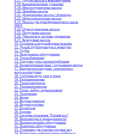
9.17. Другие насосы и комплектующие
9.18. Канализационные установки
9.19. Многоступенчатые насосы
9.20. Линейные насосы
9.21. Дозировочные насосы / дозаторы
9.22. Перистальтические насосы
9.23. Насосы для трансформаторного масла
INEN
9.24. Одноступенчатые насосы
9.25. Погружные насосы
9.26. Двигатели и системы управления
9.27. Колодезные насосы
10. Гидранты и водоразборные колонки
11. Детали трубопроводов и арматуры
12. Трубы
13. Холодильное oборудование
14. Теплообменники
15. Средства учета теплопотребления
16. Расширительные баки / гидроаккамуляторы
17. Конденсатоотводчики, сепараторы и
воздухоотводчики
18. Счетчики воды, газа и тепла
19. Теплоавтоматика
20. Теплогенераторы
21. Тепловентиляторы
22. Тепло- вибро- шумоизоляция
23. Уплотнения
24. Котлы
25. Водонагреватели
26. Водоподготовка
27. Радиаторы
28. Горелки
29. Системы отопления "Теплый пол"
30. Вентиляторы и принадлежности
31. Вспомогательное оборудование
32. Пожарное оборудование
33. Установки для очистки сточных вод
34. Контрольно-измерительные приборы и