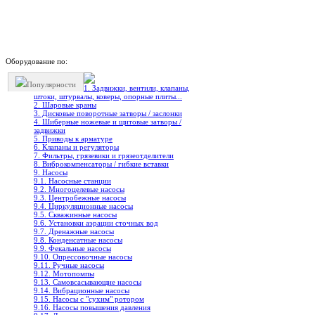
Оборудование по:
Популярности
1. Задвижки, вентили, клапаны,
штоки, штурвалы, коверы, опорные плиты...
2. Шаровые краны
3. Дисковые поворотные затворы / заслонки
4. Шиберные ножевые и щитовые затворы /
задвижки
5. Приводы к арматуре
6. Клапаны и регуляторы
7. Фильтры, грязевики и грязеотделители
8. Виброкомпенсаторы / гибкие вставки
9. Насосы
9.1. Насосные станции
9.2. Многоцелевые насосы
9.3. Центробежные насосы
9.4. Циркуляционные насосы
9.5. Скважинные насосы
9.6. Установки аэрации сточных вод
9.7. Дренажные насосы
9.8. Конденсатные насосы
9.9. Фекальные насосы
9.10. Опрессовочные насосы
9.11. Ручные насосы
9.12. Мотопомпы
9.13. Самовсасывающие насосы
9.14. Вибрационные насосы
9.15. Насосы с "сухим" ротором
9.16. Насосы повышения давления