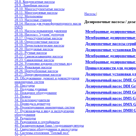
28.8. Конденсатные насосы
28.9. Линейные насосы
28.10. Многоступенчатые насосы
28.11. Многоцелевые насосы
Насосы
|
28.12. Мотопомпы
28.13. Насосные станции
Дозировочные насосы / доз
28.14. Насосы для трансформаторного масла
INEN
28.15. Насосы повышения давления
Мембранные дозировочны
28.16. Насосы с "сухим" ротором
Мембранные дозировочны
28.17. Одноступенчатые насосы
28.18. Опрессовочные насосы
Дозировочные насосы сер
28.19. Перистальтические насосы
28.20. Погружные насосы
Дозировочные установки
28.21. Ручные насосы
Мембранные дозировочны
28.22. Самовсасывающие насосы
28.23. Скважинные насосы
Мембранные дозировочны
28.24. Установки аэрации сточных вод
28.25. Фекальные насосы
Принадлежности для доз
28.26. Центробежные насосы
Дозировочные установки 
28.27. Циркуляционные насосы
29. Обслуживание, ремонт и реконструкция
Дозировачный насос DME G
инженерных систем
30. Писсуары
Дозировачный насос DDI Gr
31. Поддоны душевые
Дозировачный насос DMI Gr
32. Пожарное оборудование
33. Полоса
Дозировачный насос DMS G
34. Полотенцесушители
35. Приводы к арматуре
Дозировачный насос DMX G
36. Проектирование инженерных систем
Дозировачный насос DMH G
37. Пусконаладка и ввод в эксплуатацию
оборудования
38. Радиаторы
39. Разрешения и сертификаты
40. Расширительные баки / гидроаккамуляторы
41. Сварочное оборудование и аксессуары
42. Системы отопления "Теплый пол"