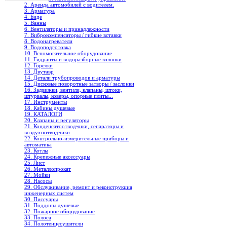
2. Аренда автомобилей с водителем.
3. Арматура
4. Биде
5. Ванны
6. Вентиляторы и принадлежности
7. Виброкомпенсаторы / гибкие вставки
8. Водонагреватели
9. Водоподготовка
10. Вспомогательное оборудование
11. Гидранты и водоразборные колонки
12. Горелки
13. Двутавр
14. Детали трубопроводов и арматуры
15. Дисковые поворотные затворы / заслонки
16. Задвижки, вентили, клапаны, штоки,
штурвалы, коверы, опорные плиты...
17. Инструменты
18. Кабины душевые
19. КАТАЛОГИ
20. Клапаны и регуляторы
21. Конденсатоотводчики, сепараторы и
воздухоотводчики
22. Контрольно-измерительные приборы и
автоматика
23. Котлы
24. Крепежные аксессуары
25. Лист
26. Металлопрокат
27. Мойки
28. Насосы
29. Обслуживание, ремонт и реконструкция
инженерных систем
30. Писсуары
31. Поддоны душевые
32. Пожарное оборудование
33. Полоса
34. Полотенцесушители