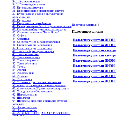
34.1. Комплектующие
34.2. Полотенцесушители
35. Приводы к арматуре
36. Проектирование инженерных систем
37. Пусконаладка и ввод в эксплуатацию
оборудования
38. Радиаторы
39. Разрешения и сертификаты
Полотенцесушители
|
40. Расширительные баки / гидроаккамуляторы
41. Сварочное оборудование и аксессуары
Полотенцесушители
42. Системы отопления "Теплый пол"
43. Сифоны
44. Смесители
Полотенцесушители ИНЭН
45. Средства учета теплопотребления
Полотенцесушители ИНЭН "
46. Стабилизаторы напряжения
47. Счетчики воды, газа и тепла
Полотенцесушители элект
48. Тепло- вибро- шумоизоляция
49. Теплоавтоматика
Полотенцесушители элект
50. Тепловентиляторы
Полотенцесушители ИНЭН 
51. Теплогенераторы
52. Теплообменники
Полотенцесушители ИНЭН 
53. Трубы
54. Уголки
Полотенцесушители ИНЭН
55. Умывальники
Полотенцесушители ИНЭН
56. Унитазы
57. Уплотнения
Полотенцесушители ИНЭН 
58. Установки для очистки сточных вод
59. Фильтры, грязевики и грязеотделители
60. Футерованная / Гуммированная арматура
61. Холодильное oборудование
62. Шаровые краны
63. Швеллеры
64. Шиберные ножевые и щитовые затворы /
задвижки
65. Электромонтаж
66. Электростанции
67. // СХЕМА ПРОЕЗДА НА ОТГРУЗОЧНЫЙ