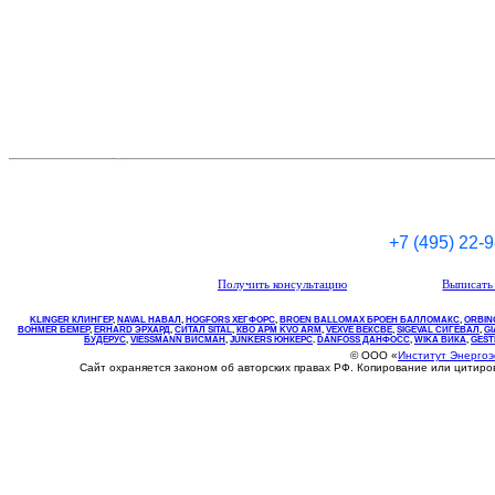
+7 (495) 22-
Получить консультацию
Выписать 
KLINGER КЛИНГЕР
,
NAVAL НАВАЛ
,
НOGFORS ХЕГФОРС
,
BROEN BALLOMAX БРОЕН БАЛЛОМАКС
,
ORBIN
BOHMER БЕМЕР
,
ERHARD ЭРХАРД
,
СИТАЛ SITAL
,
КВО
АРМ
KVO
ARM
,
VEXVE ВЕКСВЕ
,
SIGEVAL СИГЕВАЛ
,
G
БУДЕРУС
,
VIESSMANN ВИСМАН
,
JUNKERS ЮНКЕРС
.
DANFOSS ДАНФОСС
,
WIKA ВИКА
,
GEST
© ООО «
Институт Энерго
Сайт охраняется законом об авторских правах РФ. Копирование или цитир