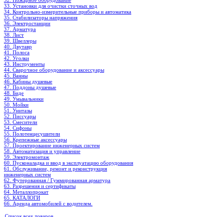
32. Пожарное оборудование
33. Установки для очистки сточных вод
34. Контрольно-измерительные приборы и автоматика
35. Стабилизаторы напряжения
36. Электростанции
37. Арматура
38. Лист
39. Швеллеры
40. Двутавр
41. Полоса
42. Уголки
43. Инструменты
44. Сварочное оборудование и аксессуары
45. Ванны
46. Кабины душевые
47. Поддоны душевые
48. Биде
49. Умывальники
50. Мойки
51. Унитазы
52. Писсуары
53. Смесители
54. Сифоны
55. Полотенцесушители
56. Крепежные аксессуары
57. Проектирование инженерных систем
58. Автоматизация и управление
59. Электромонтаж
60. Пусконаладка и ввод в эксплуатацию оборудования
61. Обслуживание, ремонт и реконструкция
инженерных систем
62. Футерованная / Гуммированная арматура
63. Разрешения и сертификаты
64. Металлопрокат
65. КАТАЛОГИ
66. Аренда автомобилей с водителем.
Список всех товаров