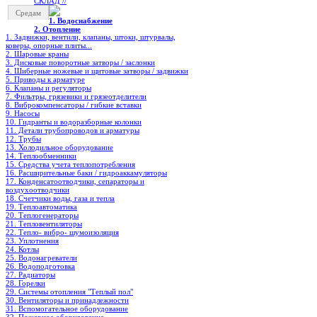
СКЛАД //
Средам
1. Водоснабжение
2. Отопление
1. Задвижки, вентили, клапаны, штоки, штурвалы,
коверы, опорные плиты...
2. Шаровые краны
3. Дисковые поворотные затворы / заслонки
4. Шиберные ножевые и щитовые затворы / задвижки
5. Приводы к арматуре
6. Клапаны и регуляторы
7. Фильтры, грязевики и грязеотделители
8. Виброкомпенсаторы / гибкие вставки
9. Насосы
10. Гидранты и водоразборные колонки
11. Детали трубопроводов и арматуры
12. Трубы
13. Холодильное oборудование
14. Теплообменники
15. Средства учета теплопотребления
16. Расширительные баки / гидроаккамуляторы
17. Конденсатоотводчики, сепараторы и
воздухоотводчики
18. Счетчики воды, газа и тепла
19. Теплоавтоматика
20. Теплогенераторы
21. Тепловентиляторы
22. Тепло- вибро- шумоизоляция
23. Уплотнения
24. Котлы
25. Водонагреватели
26. Водоподготовка
27. Радиаторы
28. Горелки
29. Системы отопления "Теплый пол"
30. Вентиляторы и принадлежности
31. Вспомогательное оборудование