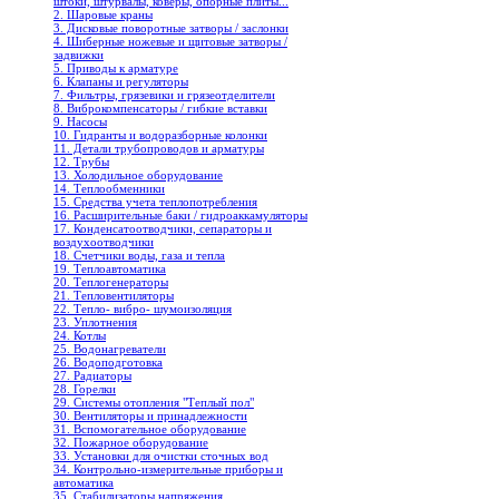
штоки, штурвалы, коверы, опорные плиты...
2. Шаровые краны
3. Дисковые поворотные затворы / заслонки
4. Шиберные ножевые и щитовые затворы /
задвижки
5. Приводы к арматуре
6. Клапаны и регуляторы
7. Фильтры, грязевики и грязеотделители
8. Виброкомпенсаторы / гибкие вставки
9. Насосы
10. Гидранты и водоразборные колонки
11. Детали трубопроводов и арматуры
12. Трубы
13. Холодильное oборудование
14. Теплообменники
15. Средства учета теплопотребления
16. Расширительные баки / гидроаккамуляторы
17. Конденсатоотводчики, сепараторы и
воздухоотводчики
18. Счетчики воды, газа и тепла
19. Теплоавтоматика
20. Теплогенераторы
21. Тепловентиляторы
22. Тепло- вибро- шумоизоляция
23. Уплотнения
24. Котлы
25. Водонагреватели
26. Водоподготовка
27. Радиаторы
28. Горелки
29. Системы отопления "Теплый пол"
30. Вентиляторы и принадлежности
31. Вспомогательное оборудование
32. Пожарное оборудование
33. Установки для очистки сточных вод
34. Контрольно-измерительные приборы и
автоматика
35. Стабилизаторы напряжения