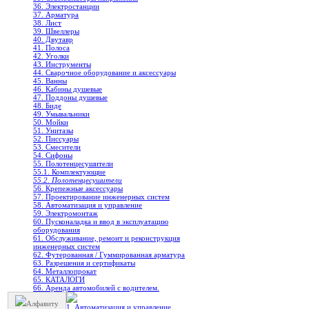
36. Электростанции
37. Арматура
38. Лист
39. Швеллеры
40. Двутавр
41. Полоса
42. Уголки
43. Инструменты
44. Сварочное оборудование и аксессуары
45. Ванны
46. Кабины душевые
47. Поддоны душевые
48. Биде
49. Умывальники
50. Мойки
51. Унитазы
52. Писсуары
53. Смесители
54. Сифоны
55. Полотенцесушители
55.1. Комплектующие
55.2. Полотенцесушители
56. Крепежные аксессуары
57. Проектирование инженерных систем
58. Автоматизация и управление
59. Электромонтаж
60. Пусконаладка и ввод в эксплуатацию
оборудования
61. Обслуживание, ремонт и реконструкция
инженерных систем
62. Футерованная / Гуммированная арматура
63. Разрешения и сертификаты
64. Металлопрокат
65. КАТАЛОГИ
66. Аренда автомобилей с водителем.
Алфавиту
1. Автоматизация и управление