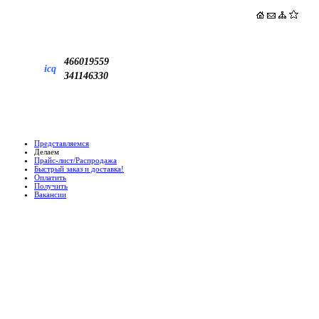
466019559
icq
341146330
Представляемся
Делаем
Прайс-лист/Распродажа
Быстрый заказ и доставка!
Оплатить
Получить
Вакансии