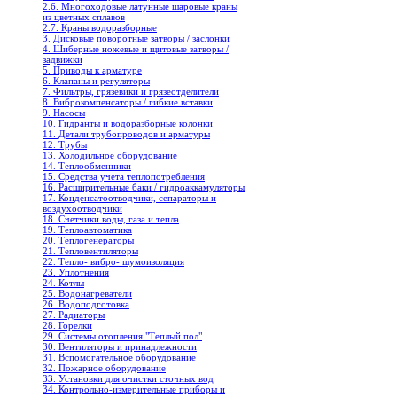
2.6. Многоходовые латунные шаровые краны
из цветных сплавов
2.7. Краны водоразборные
3. Дисковые поворотные затворы / заслонки
4. Шиберные ножевые и щитовые затворы /
задвижки
5. Приводы к арматуре
6. Клапаны и регуляторы
7. Фильтры, грязевики и грязеотделители
8. Виброкомпенсаторы / гибкие вставки
9. Насосы
10. Гидранты и водоразборные колонки
11. Детали трубопроводов и арматуры
12. Трубы
13. Холодильное oборудование
14. Теплообменники
15. Средства учета теплопотребления
16. Расширительные баки / гидроаккамуляторы
17. Конденсатоотводчики, сепараторы и
воздухоотводчики
18. Счетчики воды, газа и тепла
19. Теплоавтоматика
20. Теплогенераторы
21. Тепловентиляторы
22. Тепло- вибро- шумоизоляция
23. Уплотнения
24. Котлы
25. Водонагреватели
26. Водоподготовка
27. Радиаторы
28. Горелки
29. Системы отопления "Теплый пол"
30. Вентиляторы и принадлежности
31. Вспомогательное оборудование
32. Пожарное оборудование
33. Установки для очистки сточных вод
34. Контрольно-измерительные приборы и