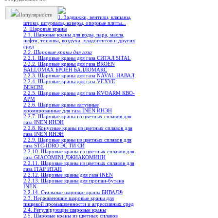
Популярности
1. Задвижки, вентили, клапаны,
штоки, штурвалы, коверы, опорные плиты...
2. Шаровые краны
2.1. Шаровые краны для воды, пара, масла,
нефти, топлива, воздуха, хладогентов и других
сред
2.2. Шаровые краны для газа
2.2.1. Шаровые краны для газа СИТАЛ SITAL
2.2.2. Шаровые краны для газа BROEN
BALLOMAX БРОЕН БАЛЛОМАКС
2.2.3. Шаровые краны для газа NAVAL НАВАЛ
2.2.4. Шаровые краны для газа VEXVE
ВЕКСВЕ
2.2.5. Шаровые краны для газа KVOARM КВО-
АРМ
2.2.6. Шаровые краны латунные
хромированные для газа INEN ИНЭН
2.2.7. Шаровые краны из цветных сплавов для
газа INEN ИНЭН
2.2.8. Конусные краны из цветных сплавов для
газа INEN ИНЭН
2.2.9. Шаровые краны из цветных сплавов для
газа STC-IDRO ЭС ТИ СИ
2.2.10. Шаровые краны из цветных сплавов для
газа GIACOMINI ДЖИАКОМИНИ
2.2.11. Шаровые краны из цветных сплавов для
газа ITAP ИТАП
2.2.12. Шаровые краны для газа INEN
2.2.13. Шаровые краны для пропан-бутана
INEN
2.2.14. Стальные шаровые краны БИВАЛ®
2.3. Нержавеющие шаровые краны для
пищевой промышленности и агрессивных сред
2.4. Регулирующие шаровые краны
2.5. Шаровые краны из цветных сплавов