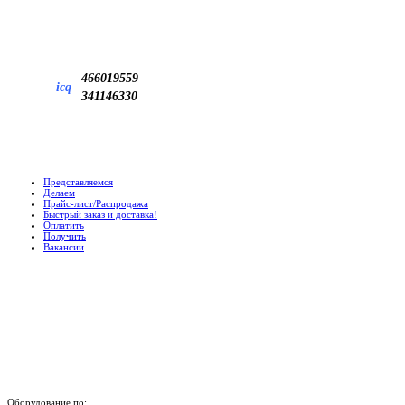
466019559
icq
341146330
Представляемся
Делаем
Прайс-лист/Распродажа
Быстрый заказ и доставка!
Оплатить
Получить
Вакансии
Оборудование по: