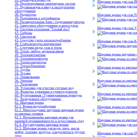
Шаровые краны для га
36. Проектирование инженерных систем
37. Пусконаладка и ввод в эксплуатацию
оборудования
38. Радиаторы
Шаровые краны для газа
39. Разрешения и сертификаты
40. Расширительные баки / гидроаккамуляторы
41. Сварочное оборудование и аксессуары
Шаровые краны для газа
42. Системы отопления "Теплый пол"
43. Сифоны
44. Смесители
45. Средства учета теплопотребления
Шаровые краны для газ
46. Стабилизаторы напряжения
47. Счетчики воды, газа и тепла
48. Тепло- вибро- шумоизоляция
Шаровые краны латунные 
49. Теплоавтоматика
50. Тепловентиляторы
51. Теплогенераторы
52. Теплообменники
Шаровые краны из цветны
53. Трубы
54. Уголки
55. Умывальники
56. Унитазы
Конусные краны из цветны
57. Уплотнения
58. Установки для очистки сточных вод
59. Фильтры, грязевики и грязеотделители
Шаровые краны из цветны
60. Футерованная / Гуммированная арматура
61. Холодильное oборудование
62. Шаровые краны
62.1. Краны водоразборные
Шаровые краны из цветн
62.2. Многоходовые латунные шаровые краны
из цветных сплавов
62.3. Нержавеющие шаровые краны для
Шаровые краны из цветных
пищевой промышленности и агрессивных сред
62.4. Регулирующие шаровые краны
62.5. Шаровые краны для воды, пара, масла,
нефти, топлива, воздуха, хладогентов и других
Шаровые краны для газа 
сред