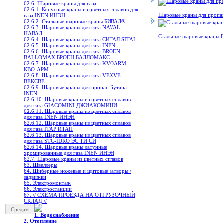
62.6. Шаровые краны для газа
62.6.1. Конусные краны из цветных сплавов для
Шаровые краны для пропа
газа INEN ИНЭН
62.6.2. Стальные шаровые краны БИВАЛ®
62.6.3. Шаровые краны для газа NAVAL
НАВАЛ
Стальные шаровые краны
62.6.4. Шаровые краны для газа СИТАЛ SITAL
62.6.5. Шаровые краны для газа INEN
62.6.6. Шаровые краны для газа BROEN
BALLOMAX БРОЕН БАЛЛОМАКС
62.6.7. Шаровые краны для газа KVOARM
КВО-АРМ
62.6.8. Шаровые краны для газа VEXVE
ВЕКСВЕ
62.6.9. Шаровые краны для пропан-бутана
INEN
62.6.10. Шаровые краны из цветных сплавов
для газа GIACOMINI ДЖИАКОМИНИ
62.6.11. Шаровые краны из цветных сплавов
для газа INEN ИНЭН
62.6.12. Шаровые краны из цветных сплавов
для газа ITAP ИТАП
62.6.13. Шаровые краны из цветных сплавов
для газа STC-IDRO ЭС ТИ СИ
62.6.14. Шаровые краны латунные
хромированные для газа INEN ИНЭН
62.7. Шаровые краны из цветных сплавов
63. Швеллеры
64. Шиберные ножевые и щитовые затворы /
задвижки
65. Электромонтаж
66. Электростанции
67. // СХЕМА ПРОЕЗДА НА ОТГРУЗОЧНЫЙ
СКЛАД //
Средам
1. Водоснабжение
2. Отопление