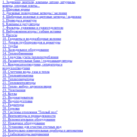
1. Задвижки, вентили, клапаны, штоки, штурвалы,
коверы, опорные плиты...
2. Шаровые краны
3. Дисковые поворотные затворы / заслонки
4. Шиберные ножевые и щитовые затворы / задвижки
5. Приводы к арматуре
6. Клапаны и регуляторы
7. Фильтры, грязевики и грязеотделители
8. Виброкомпенсаторы / гибкие вставки
9. Насосы
10. Гидранты и водоразборные колонки
11. Детали трубопроводов и арматуры
12. Трубы
13. Холодильное oборудование
14. Теплообменники
15. Средства учета теплопотребления
16. Расширительные баки / гидроаккамуляторы
17. Конденсатоотводчики, сепараторы и
воздухоотводчики
18. Счетчики воды, газа и тепла
19. Теплоавтоматика
20. Теплогенераторы
21. Тепловентиляторы
22. Тепло- вибро- шумоизоляция
23. Уплотнения
24. Котлы
25. Водонагреватели
26. Водоподготовка
27. Радиаторы
28. Горелки
29. Системы отопления "Теплый пол"
30. Вентиляторы и принадлежности
31. Вспомогательное оборудование
32. Пожарное оборудование
33. Установки для очистки сточных вод
34. Контрольно-измерительные приборы и автоматика
35. Стабилизаторы напряжения