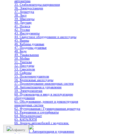
автоматика
35. Стабилизаторы напряжения
36. Электростанции
37. Арматура
38. Лист
39. Швеллеры
40. Двутавр
41. Полоса
42. Уголки
43. Инструменты
44. Сварочное оборудование и аксессуары
45. Ванны
46. Кабины душевые
47. Поддоны душевые
48. Биде
49. Умывальники
50. Мойки
51. Унитазы
52. Писсуары
53. Смесители
54. Сифоны
55. Полотенцесушители
56. Крепежные аксессуары
57. Проектирование инженерных систем
58. Автоматизация и управление
59. Электромонтаж
60. Пусконаладка и ввод в эксплуатацию
оборудования
61. Обслуживание, ремонт и реконструкция
инженерных систем
62. Футерованная / Гуммированная арматура
63. Разрешения и сертификаты
64. Металлопрокат
65. КАТАЛОГИ
66. Аренда автомобилей с водителем.
Алфавиту
1. Автоматизация и управление