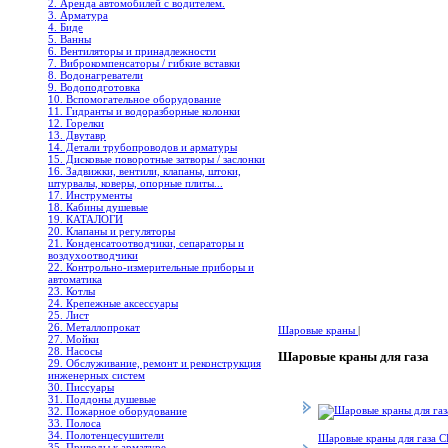
2. Аренда автомобилей с водителем.
3. Арматура
4. Биде
5. Ванны
6. Вентиляторы и принадлежности
7. Виброкомпенсаторы / гибкие вставки
8. Водонагреватели
9. Водоподготовка
10. Вспомогательное оборудование
11. Гидранты и водоразборные колонки
12. Горелки
13. Двутавр
14. Детали трубопроводов и арматуры
15. Дисковые поворотные затворы / заслонки
16. Задвижки, вентили, клапаны, штоки,
штурвалы, коверы, опорные плиты...
17. Инструменты
18. Кабины душевые
19. КАТАЛОГИ
20. Клапаны и регуляторы
21. Конденсатоотводчики, сепараторы и
воздухоотводчики
22. Контрольно-измерительные приборы и
автоматика
23. Котлы
24. Крепежные аксессуары
25. Лист
26. Металлопрокат
Шаровые краны
|
27. Мойки
28. Насосы
Шаровые краны для газа
29. Обслуживание, ремонт и реконструкция
инженерных систем
30. Писсуары
31. Поддоны душевые
32. Пожарное оборудование
33. Полоса
34. Полотенцесушители
Шаровые краны для газа 
35. Приводы к арматуре