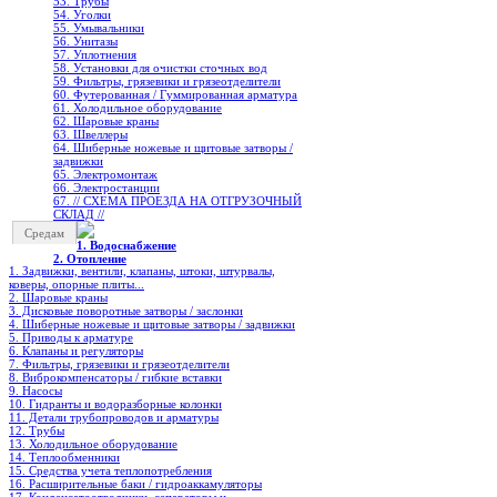
53. Трубы
54. Уголки
55. Умывальники
56. Унитазы
57. Уплотнения
58. Установки для очистки сточных вод
59. Фильтры, грязевики и грязеотделители
60. Футерованная / Гуммированная арматура
61. Холодильное oборудование
62. Шаровые краны
63. Швеллеры
64. Шиберные ножевые и щитовые затворы /
задвижки
65. Электромонтаж
66. Электростанции
67. // СХЕМА ПРОЕЗДА НА ОТГРУЗОЧНЫЙ
СКЛАД //
Средам
1. Водоснабжение
2. Отопление
1. Задвижки, вентили, клапаны, штоки, штурвалы,
коверы, опорные плиты...
2. Шаровые краны
3. Дисковые поворотные затворы / заслонки
4. Шиберные ножевые и щитовые затворы / задвижки
5. Приводы к арматуре
6. Клапаны и регуляторы
7. Фильтры, грязевики и грязеотделители
8. Виброкомпенсаторы / гибкие вставки
9. Насосы
10. Гидранты и водоразборные колонки
11. Детали трубопроводов и арматуры
12. Трубы
13. Холодильное oборудование
14. Теплообменники
15. Средства учета теплопотребления
16. Расширительные баки / гидроаккамуляторы