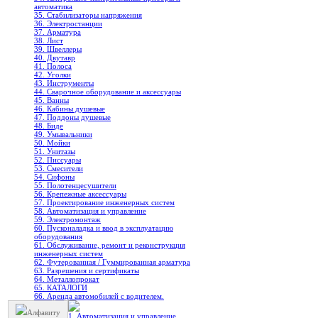
автоматика
35. Стабилизаторы напряжения
36. Электростанции
37. Арматура
38. Лист
39. Швеллеры
40. Двутавр
41. Полоса
42. Уголки
43. Инструменты
44. Сварочное оборудование и аксессуары
45. Ванны
46. Кабины душевые
47. Поддоны душевые
48. Биде
49. Умывальники
50. Мойки
51. Унитазы
52. Писсуары
53. Смесители
54. Сифоны
55. Полотенцесушители
56. Крепежные аксессуары
57. Проектирование инженерных систем
58. Автоматизация и управление
59. Электромонтаж
60. Пусконаладка и ввод в эксплуатацию
оборудования
61. Обслуживание, ремонт и реконструкция
инженерных систем
62. Футерованная / Гуммированная арматура
63. Разрешения и сертификаты
64. Металлопрокат
65. КАТАЛОГИ
66. Аренда автомобилей с водителем.
Алфавиту
1. Автоматизация и управление