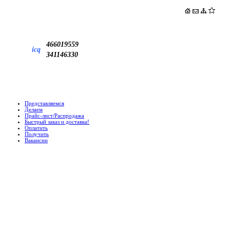
466019559
icq
341146330
Представляемся
Делаем
Прайс-лист/Распродажа
Быстрый заказ и доставка!
Оплатить
Получить
Вакансии