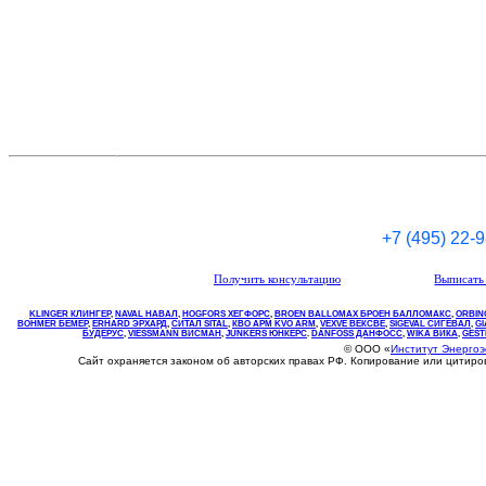
+7 (495) 22-
Получить консультацию
Выписать 
KLINGER КЛИНГЕР
,
NAVAL НАВАЛ
,
НOGFORS ХЕГФОРС
,
BROEN BALLOMAX БРОЕН БАЛЛОМАКС
,
ORBIN
BOHMER БЕМЕР
,
ERHARD ЭРХАРД
,
СИТАЛ SITAL
,
КВО
АРМ
KVO
ARM
,
VEXVE ВЕКСВЕ
,
SIGEVAL СИГЕВАЛ
,
G
БУДЕРУС
,
VIESSMANN ВИСМАН
,
JUNKERS ЮНКЕРС
.
DANFOSS ДАНФОСС
,
WIKA ВИКА
,
GEST
© ООО «
Институт Энерго
Сайт охраняется законом об авторских правах РФ. Копирование или цитир