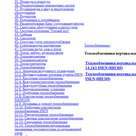
35. Приводы к арматуре
36. Проектирование инженерных систем
37. Пусконаладка и ввод в эксплуатацию
оборудования
38. Радиаторы
39. Разрешения и сертификаты
40. Расширительные баки / гидроаккамуляторы
41. Сварочное оборудование и аксессуары
42. Системы отопления "Теплый пол"
43. Сифоны
44. Смесители
45. Средства учета теплопотребления
46. Стабилизаторы напряжения
Теплообменники
|
47. Счетчики воды, газа и тепла
48. Тепло- вибро- шумоизоляция
Теплообменники вертикальн
49. Теплоавтоматика
50. Тепловентиляторы
Теплообменники вертикаль
51. Теплогенераторы
52. Теплообменники
14.163 INEN (ИНЭН)
52.1. Аппараты воздушного охлаждения
Теплообменники вертикаль
52.2. Индивидуальные тепловые пункты INEN
52.3. Кассетные теплообменники
INEN (ИНЭН)
52.4. Кожухопластинчатые теплообменники
52.5. Кожухотрубные теплообменники
52.6. Конденсационные установки
52.7. Оребреные теплообменники
52.8. Пластинчатые теплообменники
DANFOSS
52.9. Промывка и ремонт теплообменников
52.10. Разборные пластинчатые
теплообменники INEN
52.11. Рекуперативные теплообменники
52.12. Сварные пластинчатые теплообменники
52.13. Спиральные теплообменники
52.14. Теплообменники вертикальные
змеевиковые противоточные из нержавеющей
стали