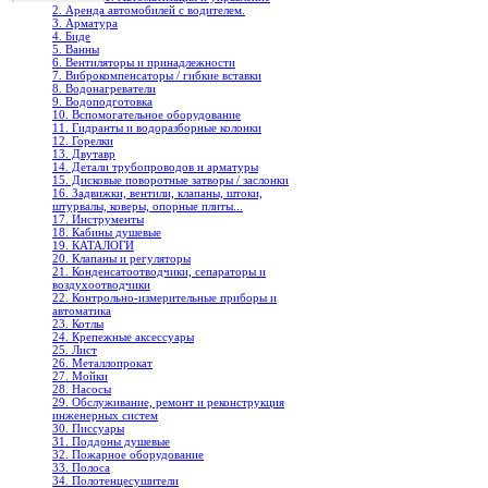
2. Аренда автомобилей с водителем.
3. Арматура
4. Биде
5. Ванны
6. Вентиляторы и принадлежности
7. Виброкомпенсаторы / гибкие вставки
8. Водонагреватели
9. Водоподготовка
10. Вспомогательное оборудование
11. Гидранты и водоразборные колонки
12. Горелки
13. Двутавр
14. Детали трубопроводов и арматуры
15. Дисковые поворотные затворы / заслонки
16. Задвижки, вентили, клапаны, штоки,
штурвалы, коверы, опорные плиты...
17. Инструменты
18. Кабины душевые
19. КАТАЛОГИ
20. Клапаны и регуляторы
21. Конденсатоотводчики, сепараторы и
воздухоотводчики
22. Контрольно-измерительные приборы и
автоматика
23. Котлы
24. Крепежные аксессуары
25. Лист
26. Металлопрокат
27. Мойки
28. Насосы
29. Обслуживание, ремонт и реконструкция
инженерных систем
30. Писсуары
31. Поддоны душевые
32. Пожарное оборудование
33. Полоса
34. Полотенцесушители