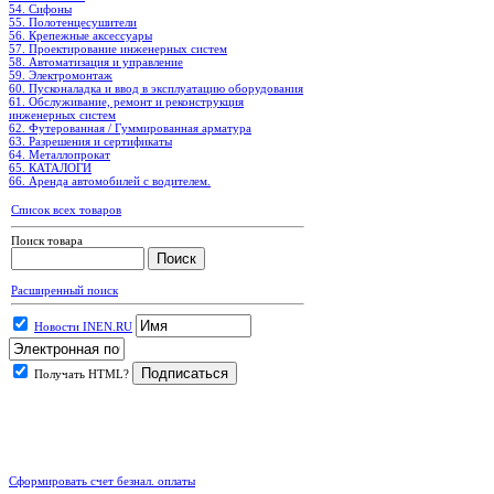
54. Сифоны
55. Полотенцесушители
56. Крепежные аксессуары
57. Проектирование инженерных систем
58. Автоматизация и управление
59. Электромонтаж
60. Пусконаладка и ввод в эксплуатацию оборудования
61. Обслуживание, ремонт и реконструкция
инженерных систем
62. Футерованная / Гуммированная арматура
63. Разрешения и сертификаты
64. Металлопрокат
65. КАТАЛОГИ
66. Аренда автомобилей с водителем.
Список всех товаров
Поиск товара
Расширенный поиск
Новости INEN.RU
Получать HTML?
.
Сформировать счет безнал. оплаты