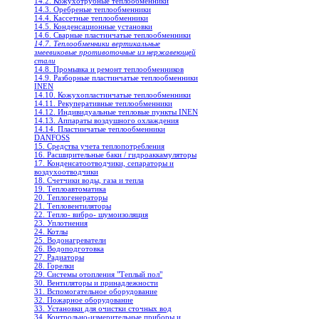
14.2. Кожухотрубные теплообменники
14.3. Оребреные теплообменники
14.4. Кассетные теплообменники
14.5. Конденсационные установки
14.6. Сварные пластинчатые теплообменники
14.7. Теплообменники вертикальные
змеевиковые противоточные из нержавеющей
стали
14.8. Промывка и ремонт теплообменников
14.9. Разборные пластинчатые теплообменники
INEN
14.10. Кожухопластинчатые теплообменники
14.11. Рекуперативные теплообменники
14.12. Индивидуальные тепловые пункты INEN
14.13. Аппараты воздушного охлаждения
14.14. Пластинчатые теплообменники
DANFOSS
15. Средства учета теплопотребления
16. Расширительные баки / гидроаккамуляторы
17. Конденсатоотводчики, сепараторы и
воздухоотводчики
18. Счетчики воды, газа и тепла
19. Теплоавтоматика
20. Теплогенераторы
21. Тепловентиляторы
22. Тепло- вибро- шумоизоляция
23. Уплотнения
24. Котлы
25. Водонагреватели
26. Водоподготовка
27. Радиаторы
28. Горелки
29. Системы отопления "Теплый пол"
30. Вентиляторы и принадлежности
31. Вспомогательное оборудование
32. Пожарное оборудование
33. Установки для очистки сточных вод
34. Контрольно-измерительные приборы и