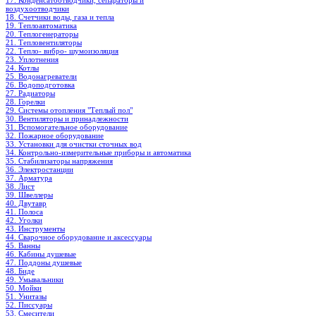
17. Конденсатоотводчики, сепараторы и
воздухоотводчики
18. Счетчики воды, газа и тепла
19. Теплоавтоматика
20. Теплогенераторы
21. Тепловентиляторы
22. Тепло- вибро- шумоизоляция
23. Уплотнения
24. Котлы
25. Водонагреватели
26. Водоподготовка
27. Радиаторы
28. Горелки
29. Системы отопления "Теплый пол"
30. Вентиляторы и принадлежности
31. Вспомогательное оборудование
32. Пожарное оборудование
33. Установки для очистки сточных вод
34. Контрольно-измерительные приборы и автоматика
35. Стабилизаторы напряжения
36. Электростанции
37. Арматура
38. Лист
39. Швеллеры
40. Двутавр
41. Полоса
42. Уголки
43. Инструменты
44. Сварочное оборудование и аксессуары
45. Ванны
46. Кабины душевые
47. Поддоны душевые
48. Биде
49. Умывальники
50. Мойки
51. Унитазы
52. Писсуары
53. Смесители