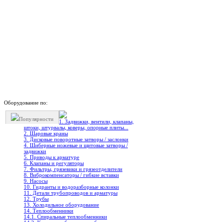
Оборудование по:
Популярности
1. Задвижки, вентили, клапаны,
штоки, штурвалы, коверы, опорные плиты...
2. Шаровые краны
3. Дисковые поворотные затворы / заслонки
4. Шиберные ножевые и щитовые затворы /
задвижки
5. Приводы к арматуре
6. Клапаны и регуляторы
7. Фильтры, грязевики и грязеотделители
8. Виброкомпенсаторы / гибкие вставки
9. Насосы
10. Гидранты и водоразборные колонки
11. Детали трубопроводов и арматуры
12. Трубы
13. Холодильное oборудование
14. Теплообменники
14.1. Спиральные теплообменники