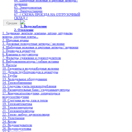
64. Шиберные ножевые и щитовые затворы /
задвижки
65. Электромонтаж
66. Электростанции
67. // СХЕМА ПРОЕЗДА НА ОТГРУЗОЧНЫЙ
СКЛАД //
Средам
1. Водоснабжение
2. Отопление
1. Задвижки, вентили, клапаны, штоки, штурвалы,
коверы, опорные плиты...
2. Шаровые краны
3. Дисковые поворотные затворы / заслонки
4. Шиберные ножевые и щитовые затворы / задвижки
5. Приводы к арматуре
6. Клапаны и регуляторы
7. Фильтры, грязевики и грязеотделители
8. Виброкомпенсаторы / гибкие вставки
9. Насосы
10. Гидранты и водоразборные колонки
11. Детали трубопроводов и арматуры
12. Трубы
13. Холодильное oборудование
14. Теплообменники
15. Средства учета теплопотребления
16. Расширительные баки / гидроаккамуляторы
17. Конденсатоотводчики, сепараторы и
воздухоотводчики
18. Счетчики воды, газа и тепла
19. Теплоавтоматика
20. Теплогенераторы
21. Тепловентиляторы
22. Тепло- вибро- шумоизоляция
23. Уплотнения
24. Котлы
25. Водонагреватели
26. Водоподготовка