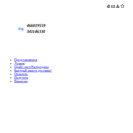
466019559
icq
341146330
Представляемся
Делаем
Прайс-лист/Распродажа
Быстрый заказ и доставка!
Оплатить
Получить
Вакансии