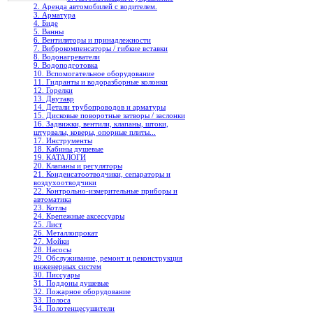
2. Аренда автомобилей с водителем.
3. Арматура
4. Биде
5. Ванны
6. Вентиляторы и принадлежности
7. Виброкомпенсаторы / гибкие вставки
8. Водонагреватели
9. Водоподготовка
10. Вспомогательное оборудование
11. Гидранты и водоразборные колонки
12. Горелки
13. Двутавр
14. Детали трубопроводов и арматуры
15. Дисковые поворотные затворы / заслонки
16. Задвижки, вентили, клапаны, штоки,
штурвалы, коверы, опорные плиты...
17. Инструменты
18. Кабины душевые
19. КАТАЛОГИ
20. Клапаны и регуляторы
21. Конденсатоотводчики, сепараторы и
воздухоотводчики
22. Контрольно-измерительные приборы и
автоматика
23. Котлы
24. Крепежные аксессуары
25. Лист
26. Металлопрокат
27. Мойки
28. Насосы
29. Обслуживание, ремонт и реконструкция
инженерных систем
30. Писсуары
31. Поддоны душевые
32. Пожарное оборудование
33. Полоса
34. Полотенцесушители