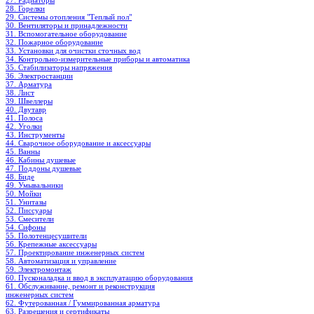
27. Радиаторы
28. Горелки
29. Системы отопления "Теплый пол"
30. Вентиляторы и принадлежности
31. Вспомогательное оборудование
32. Пожарное оборудование
33. Установки для очистки сточных вод
34. Контрольно-измерительные приборы и автоматика
35. Стабилизаторы напряжения
36. Электростанции
37. Арматура
38. Лист
39. Швеллеры
40. Двутавр
41. Полоса
42. Уголки
43. Инструменты
44. Сварочное оборудование и аксессуары
45. Ванны
46. Кабины душевые
47. Поддоны душевые
48. Биде
49. Умывальники
50. Мойки
51. Унитазы
52. Писсуары
53. Смесители
54. Сифоны
55. Полотенцесушители
56. Крепежные аксессуары
57. Проектирование инженерных систем
58. Автоматизация и управление
59. Электромонтаж
60. Пусконаладка и ввод в эксплуатацию оборудования
61. Обслуживание, ремонт и реконструкция
инженерных систем
62. Футерованная / Гуммированная арматура
63. Разрешения и сертификаты