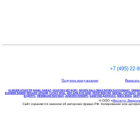
+7 (495) 22-
Получить консультацию
Выписать 
KLINGER КЛИНГЕР
,
NAVAL НАВАЛ
,
НOGFORS ХЕГФОРС
,
BROEN BALLOMAX БРОЕН БАЛЛОМАКС
,
ORBIN
BOHMER БЕМЕР
,
ERHARD ЭРХАРД
,
СИТАЛ SITAL
,
КВО
АРМ
KVO
ARM
,
VEXVE ВЕКСВЕ
,
SIGEVAL СИГЕВАЛ
,
G
БУДЕРУС
,
VIESSMANN ВИСМАН
,
JUNKERS ЮНКЕРС
.
DANFOSS ДАНФОСС
,
WIKA ВИКА
,
GEST
© ООО «
Институт Энерго
Сайт охраняется законом об авторских правах РФ. Копирование или цитир