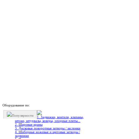
Оборудование по:
Популярности
1. Задвижки, вентили, клапаны,
штоки, штурвалы, коверы, опорные плиты...
2. Шаровые краны
3. Дисковые поворотные затворы / заслонки
4. Шиберные ножевые и щитовые затворы /
задвижки