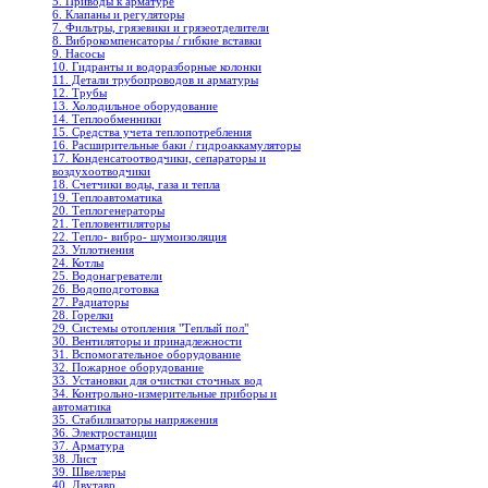
5. Приводы к арматуре
6. Клапаны и регуляторы
7. Фильтры, грязевики и грязеотделители
8. Виброкомпенсаторы / гибкие вставки
9. Насосы
10. Гидранты и водоразборные колонки
11. Детали трубопроводов и арматуры
12. Трубы
13. Холодильное oборудование
14. Теплообменники
15. Средства учета теплопотребления
16. Расширительные баки / гидроаккамуляторы
17. Конденсатоотводчики, сепараторы и
воздухоотводчики
18. Счетчики воды, газа и тепла
19. Теплоавтоматика
20. Теплогенераторы
21. Тепловентиляторы
22. Тепло- вибро- шумоизоляция
23. Уплотнения
24. Котлы
25. Водонагреватели
26. Водоподготовка
27. Радиаторы
28. Горелки
29. Системы отопления "Теплый пол"
30. Вентиляторы и принадлежности
31. Вспомогательное оборудование
32. Пожарное оборудование
33. Установки для очистки сточных вод
34. Контрольно-измерительные приборы и
автоматика
35. Стабилизаторы напряжения
36. Электростанции
37. Арматура
38. Лист
39. Швеллеры
40. Двутавр