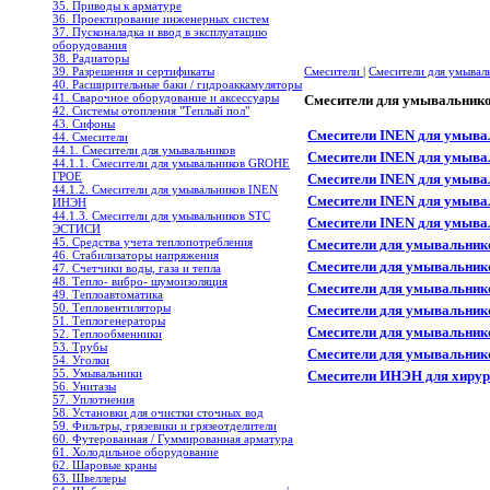
35. Приводы к арматуре
36. Проектирование инженерных систем
37. Пусконаладка и ввод в эксплуатацию
оборудования
38. Радиаторы
39. Разрешения и сертификаты
Смесители
|
Смесители для умывал
40. Расширительные баки / гидроаккамуляторы
41. Сварочное оборудование и аксессуары
Смесители для умывальни
42. Системы отопления "Теплый пол"
43. Сифоны
Смесители INEN для умыва
44. Смесители
44.1. Смесители для умывальников
Смесители INEN для умывал
44.1.1. Смесители для умывальников GROHE
ГРОЕ
Смесители INEN для умыва
44.1.2. Смесители для умывальников INEN
Смесители INEN для умывал
ИНЭН
44.1.3. Смесители для умывальников STC
Смесители INEN для умыва
ЭСТИСИ
45. Средства учета теплопотребления
Смесители для умывальник
46. Стабилизаторы напряжения
Смесители для умывальник
47. Счетчики воды, газа и тепла
48. Тепло- вибро- шумоизоляция
Смесители для умывальни
49. Теплоавтоматика
50. Тепловентиляторы
Смесители для умывальник
51. Теплогенераторы
Смесители для умывальни
52. Теплообменники
53. Трубы
Смесители для умывальни
54. Уголки
55. Умывальники
Смесители ИНЭН для хирур
56. Унитазы
57. Уплотнения
58. Установки для очистки сточных вод
59. Фильтры, грязевики и грязеотделители
60. Футерованная / Гуммированная арматура
61. Холодильное oборудование
62. Шаровые краны
63. Швеллеры