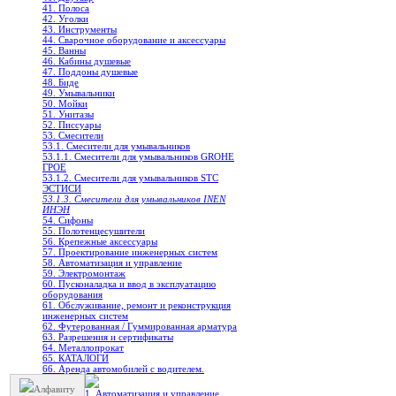
41. Полоса
42. Уголки
43. Инструменты
44. Сварочное оборудование и аксессуары
45. Ванны
46. Кабины душевые
47. Поддоны душевые
48. Биде
49. Умывальники
50. Мойки
51. Унитазы
52. Писсуары
53. Смесители
53.1. Смесители для умывальников
53.1.1. Смесители для умывальников GROHE
ГРОЕ
53.1.2. Смесители для умывальников STC
ЭСТИСИ
53.1.3. Смесители для умывальников INEN
ИНЭН
54. Сифоны
55. Полотенцесушители
56. Крепежные аксессуары
57. Проектирование инженерных систем
58. Автоматизация и управление
59. Электромонтаж
60. Пусконаладка и ввод в эксплуатацию
оборудования
61. Обслуживание, ремонт и реконструкция
инженерных систем
62. Футерованная / Гуммированная арматура
63. Разрешения и сертификаты
64. Металлопрокат
65. КАТАЛОГИ
66. Аренда автомобилей с водителем.
Алфавиту
1. Автоматизация и управление