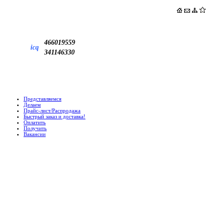
466019559
icq
341146330
Представляемся
Делаем
Прайс-лист/Распродажа
Быстрый заказ и доставка!
Оплатить
Получить
Вакансии