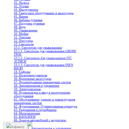
41. Полоса
42. Уголки
43. Инструменты
44. Сварочное оборудование и аксессуары
45. Ванны
46. Кабины душевые
47. Поддоны душевые
48. Биде
49. Умывальники
50. Мойки
51. Унитазы
52. Писсуары
53. Смесители
53.1. Смесители для умывальников
53.1.1. Смесители для умывальников GROHE
ГРОЕ
53.1.2. Смесители для умывальников STC
ЭСТИСИ
53.1.3. Смесители для умывальников INEN
ИНЭН
54. Сифоны
55. Полотенцесушители
56. Крепежные аксессуары
57. Проектирование инженерных систем
58. Автоматизация и управление
59. Электромонтаж
60. Пусконаладка и ввод в эксплуатацию
оборудования
61. Обслуживание, ремонт и реконструкция
инженерных систем
62. Футерованная / Гуммированная арматура
63. Разрешения и сертификаты
64. Металлопрокат
65. КАТАЛОГИ
66. Аренда автомобилей с водителем.
Алфавиту
1. Автоматизация и управление