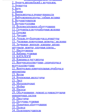
2. Аренда автомобилей с водителем.
3. Арматура
4. Биде
5. Ванны
6. Вентиляторы и принадлежности
7. Виброкомпенсаторы / гибкие вставки
8. Водонагреватели
9. Водоподготовка
10. Вспомогательное оборудование
11. Гидранты и водоразборные колонки
12. Горелки
13. Двутавр
14. Детали трубопроводов и арматуры
15. Дисковые поворотные затворы / заслонки
16. Задвижки, вентили, клапаны, штоки,
штурвалы, коверы, опорные плиты...
17. Инструменты
18. Кабины душевые
19. КАТАЛОГИ
20. Клапаны и регуляторы
21. Конденсатоотводчики, сепараторы и
воздухоотводчики
22. Контрольно-измерительные приборы и
автоматика
23. Котлы
24. Крепежные аксессуары
25. Лист
26. Металлопрокат
27. Мойки
28. Насосы
29. Обслуживание, ремонт и реконструкция
инженерных систем
30. Писсуары
31. Поддоны душевые
32. Пожарное оборудование
33. Полоса
34. Полотенцесушители