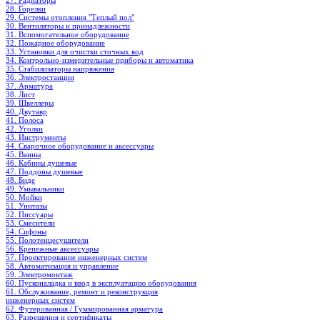
27. Радиаторы
28. Горелки
29. Системы отопления "Теплый пол"
30. Вентиляторы и принадлежности
31. Вспомогательное оборудование
32. Пожарное оборудование
33. Установки для очистки сточных вод
34. Контрольно-измерительные приборы и автоматика
35. Стабилизаторы напряжения
36. Электростанции
37. Арматура
38. Лист
39. Швеллеры
40. Двутавр
41. Полоса
42. Уголки
43. Инструменты
44. Сварочное оборудование и аксессуары
45. Ванны
46. Кабины душевые
47. Поддоны душевые
48. Биде
49. Умывальники
50. Мойки
51. Унитазы
52. Писсуары
53. Смесители
54. Сифоны
55. Полотенцесушители
56. Крепежные аксессуары
57. Проектирование инженерных систем
58. Автоматизация и управление
59. Электромонтаж
60. Пусконаладка и ввод в эксплуатацию оборудования
61. Обслуживание, ремонт и реконструкция
инженерных систем
62. Футерованная / Гуммированная арматура
63. Разрешения и сертификаты