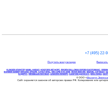
+7 (495) 22-
Получить консультацию
Выписать 
KLINGER КЛИНГЕР
,
NAVAL НАВАЛ
,
НOGFORS ХЕГФОРС
,
BROEN BALLOMAX БРОЕН БАЛЛОМАКС
,
ORBIN
BOHMER БЕМЕР
,
ERHARD ЭРХАРД
,
СИТАЛ SITAL
,
КВО
АРМ
KVO
ARM
,
VEXVE ВЕКСВЕ
,
SIGEVAL СИГЕВАЛ
,
G
БУДЕРУС
,
VIESSMANN ВИСМАН
,
JUNKERS ЮНКЕРС
.
DANFOSS ДАНФОСС
,
WIKA ВИКА
,
GEST
© ООО «
Институт Энерго
Сайт охраняется законом об авторских правах РФ. Копирование или цитир