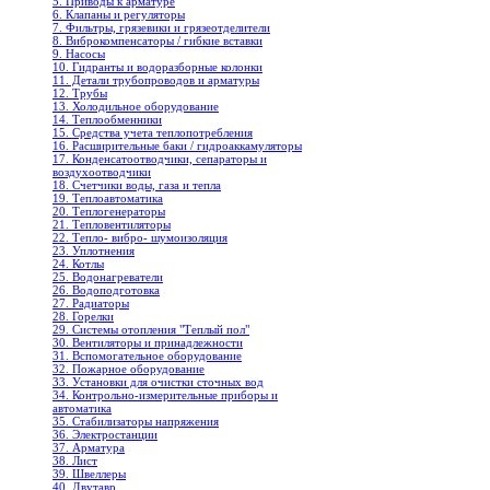
5. Приводы к арматуре
6. Клапаны и регуляторы
7. Фильтры, грязевики и грязеотделители
8. Виброкомпенсаторы / гибкие вставки
9. Насосы
10. Гидранты и водоразборные колонки
11. Детали трубопроводов и арматуры
12. Трубы
13. Холодильное oборудование
14. Теплообменники
15. Средства учета теплопотребления
16. Расширительные баки / гидроаккамуляторы
17. Конденсатоотводчики, сепараторы и
воздухоотводчики
18. Счетчики воды, газа и тепла
19. Теплоавтоматика
20. Теплогенераторы
21. Тепловентиляторы
22. Тепло- вибро- шумоизоляция
23. Уплотнения
24. Котлы
25. Водонагреватели
26. Водоподготовка
27. Радиаторы
28. Горелки
29. Системы отопления "Теплый пол"
30. Вентиляторы и принадлежности
31. Вспомогательное оборудование
32. Пожарное оборудование
33. Установки для очистки сточных вод
34. Контрольно-измерительные приборы и
автоматика
35. Стабилизаторы напряжения
36. Электростанции
37. Арматура
38. Лист
39. Швеллеры
40. Двутавр