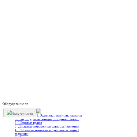
Оборудование по:
Популярности
1. Задвижки, вентили, клапаны,
штоки, штурвалы, коверы, опорные плиты...
2. Шаровые краны
3. Дисковые поворотные затворы / заслонки
4. Шиберные ножевые и щитовые затворы /
задвижки