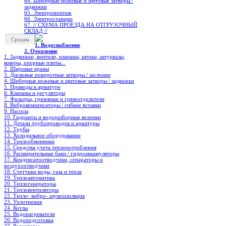
64. Шиберные ножевые и щитовые затворы /
задвижки
65. Электромонтаж
66. Электростанции
67. // СХЕМА ПРОЕЗДА НА ОТГРУЗОЧНЫЙ
СКЛАД //
Средам
1. Водоснабжение
2. Отопление
1. Задвижки, вентили, клапаны, штоки, штурвалы,
коверы, опорные плиты...
2. Шаровые краны
3. Дисковые поворотные затворы / заслонки
4. Шиберные ножевые и щитовые затворы / задвижки
5. Приводы к арматуре
6. Клапаны и регуляторы
7. Фильтры, грязевики и грязеотделители
8. Виброкомпенсаторы / гибкие вставки
9. Насосы
10. Гидранты и водоразборные колонки
11. Детали трубопроводов и арматуры
12. Трубы
13. Холодильное oборудование
14. Теплообменники
15. Средства учета теплопотребления
16. Расширительные баки / гидроаккамуляторы
17. Конденсатоотводчики, сепараторы и
воздухоотводчики
18. Счетчики воды, газа и тепла
19. Теплоавтоматика
20. Теплогенераторы
21. Тепловентиляторы
22. Тепло- вибро- шумоизоляция
23. Уплотнения
24. Котлы
25. Водонагреватели
26. Водоподготовка