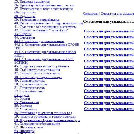
35. Приводы к арматуре
36. Проектирование инженерных систем
37. Пусконаладка и ввод в эксплуатацию
оборудования
Смесители
|
Смесители для умывал
38. Радиаторы
39. Разрешения и сертификаты
Смесители для умывальни
40. Расширительные баки / гидроаккамуляторы
41. Сварочное оборудование и аксессуары
42. Системы отопления "Теплый пол"
Смесители для умывальнико
43. Сифоны
Смесители для умывальнико
44. Смесители
44.1. Смесители для умывальников
Смесители для умывальнико
44.1.1. Смесители для умывальников GROHE
ГРОЕ
Смесители для умывальнико
44.1.2. Смесители для умывальников INEN
Смесители для умывальнико
ИНЭН
44.1.3. Смесители для умывальников STC
Смесители для умывальнико
ЭСТИСИ
45. Средства учета теплопотребления
Смесители для умывальнико
46. Стабилизаторы напряжения
Смесители для умывальнико
47. Счетчики воды, газа и тепла
48. Тепло- вибро- шумоизоляция
Смесители для умывальнико
49. Теплоавтоматика
50. Тепловентиляторы
Смесители для умывальнико
51. Теплогенераторы
Смесители для умывальнико
52. Теплообменники
53. Трубы
Смесители для умывальнико
54. Уголки
55. Умывальники
Смесители для умывальнико
56. Унитазы
Смесители для умывальнико
57. Уплотнения
58. Установки для очистки сточных вод
59. Фильтры, грязевики и грязеотделители
60. Футерованная / Гуммированная арматура
61. Холодильное oборудование
62. Шаровые краны
63. Швеллеры