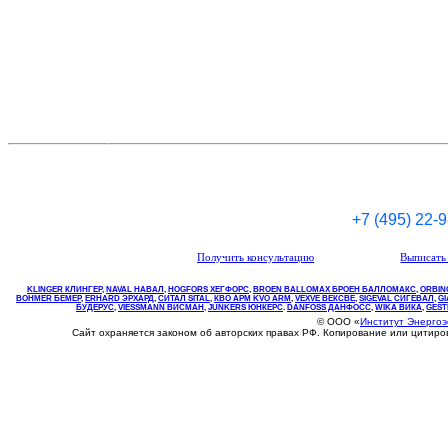
+7 (495) 22-
Получить консультацию
Выписать 
KLINGER КЛИНГЕР
,
NAVAL НАВАЛ
,
НOGFORS ХЕГФОРС
,
BROEN BALLOMAX БРОЕН БАЛЛОМАКС
,
ORBIN
BOHMER БЕМЕР
,
ERHARD ЭРХАРД
,
СИТАЛ SITAL
,
КВО
АРМ
KVO
ARM
,
VEXVE ВЕКСВЕ
,
SIGEVAL СИГЕВАЛ
,
G
БУДЕРУС
,
VIESSMANN ВИСМАН
,
JUNKERS ЮНКЕРС
.
DANFOSS ДАНФОСС
,
WIKA ВИКА
,
GEST
© ООО «
Институт Энерго
Сайт охраняется законом об авторских правах РФ. Копирование или цитир