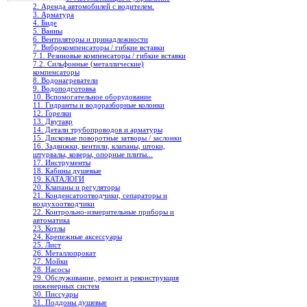
2. Аренда автомобилей с водителем.
3. Арматура
4. Биде
5. Ванны
6. Вентиляторы и принадлежности
7. Виброкомпенсаторы / гибкие вставки
7.1. Резиновые компенсаторы / гибкие вставки
7.2. Сильфонные (металлические)
компенсаторы
8. Водонагреватели
9. Водоподготовка
10. Вспомогательное оборудование
11. Гидранты и водоразборные колонки
12. Горелки
13. Двутавр
14. Детали трубопроводов и арматуры
15. Дисковые поворотные затворы / заслонки
16. Задвижки, вентили, клапаны, штоки,
штурвалы, коверы, опорные плиты...
17. Инструменты
18. Кабины душевые
19. КАТАЛОГИ
20. Клапаны и регуляторы
21. Конденсатоотводчики, сепараторы и
воздухоотводчики
22. Контрольно-измерительные приборы и
автоматика
23. Котлы
24. Крепежные аксессуары
25. Лист
26. Металлопрокат
27. Мойки
28. Насосы
29. Обслуживание, ремонт и реконструкция
инженерных систем
30. Писсуары
31. Поддоны душевые