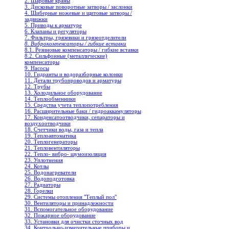
2. Шаровые краны
3. Дисковые поворотные затворы / заслонки
4. Шиберные ножевые и щитовые затворы /
задвижки
5. Приводы к арматуре
6. Клапаны и регуляторы
7. Фильтры, грязевики и грязеотделители
8. Виброкомпенсаторы / гибкие вставки
8.1. Резиновые компенсаторы / гибкие вставки
8.2. Сильфонные (металлические)
компенсаторы
9. Насосы
10. Гидранты и водоразборные колонки
11. Детали трубопроводов и арматуры
12. Трубы
13. Холодильное oборудование
14. Теплообменники
15. Средства учета теплопотребления
16. Расширительные баки / гидроаккамуляторы
17. Конденсатоотводчики, сепараторы и
воздухоотводчики
18. Счетчики воды, газа и тепла
19. Теплоавтоматика
20. Теплогенераторы
21. Тепловентиляторы
22. Тепло- вибро- шумоизоляция
23. Уплотнения
24. Котлы
25. Водонагреватели
26. Водоподготовка
27. Радиаторы
28. Горелки
29. Системы отопления "Теплый пол"
30. Вентиляторы и принадлежности
31. Вспомогательное оборудование
32. Пожарное оборудование
33. Установки для очистки сточных вод
34. Контрольно-измерительные приборы и