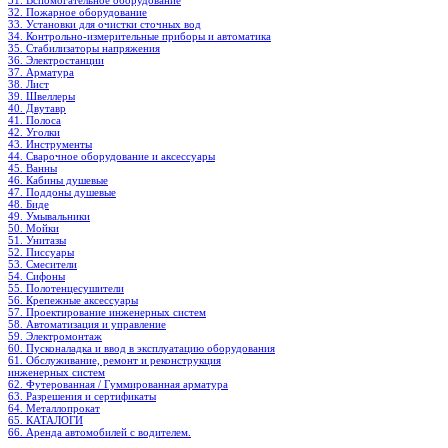
31. Вспомогательное оборудование
32. Пожарное оборудование
33. Установки для очистки сточных вод
34. Контрольно-измерительные приборы и автоматика
35. Стабилизаторы напряжения
36. Электростанции
37. Арматура
38. Лист
39. Швеллеры
40. Двутавр
41. Полоса
42. Уголки
43. Инструменты
44. Сварочное оборудование и аксессуары
45. Ванны
46. Кабины душевые
47. Поддоны душевые
48. Биде
49. Умывальники
50. Мойки
51. Унитазы
52. Писсуары
53. Смесители
54. Сифоны
55. Полотенцесушители
56. Крепежные аксессуары
57. Проектирование инженерных систем
58. Автоматизация и управление
59. Электромонтаж
60. Пусконаладка и ввод в эксплуатацию оборудования
61. Обслуживание, ремонт и реконструкция
инженерных систем
62. Футерованная / Гуммированная арматура
63. Разрешения и сертификаты
64. Металлопрокат
65. КАТАЛОГИ
66. Аренда автомобилей с водителем.