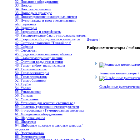
32. Пожарное оборудование
33. Полоса
34. Полотенцесушители
35. Приводы к арматуре
36. Проектирование инженерных систем
37. Пусконаладка и ввод в эксплуатацию
оборудования
38. Радиаторы
39. Разрешения и сертификаты
40. Расширительные баки / гидроаккамуляторы
41. Сварочное оборудование и аксессуары
Делаем
|
42. Системы отопления "Теплый пол"
43. Сифоны
Виброкомпенсаторы / гибки
44. Смесители
45. Средства учета теплопотребления
46. Стабилизаторы напряжения
47. Счетчики воды, газа и тепла
48. Тепло- вибро- шумоизоляция
49. Теплоавтоматика
50. Тепловентиляторы
Резиновые компенсаторы / 
51. Теплогенераторы
52. Теплообменники
53. Трубы
Сильфонные (металлическ
54. Уголки
55. Умывальники
56. Унитазы
57. Уплотнения
58. Установки для очистки сточных вод
59. Фильтры, грязевики и грязеотделители
60. Футерованная / Гуммированная арматура
61. Холодильное oборудование
62. Шаровые краны
63. Швеллеры
64. Шиберные ножевые и щитовые затворы /
задвижки
65. Электромонтаж
66. Электростанции