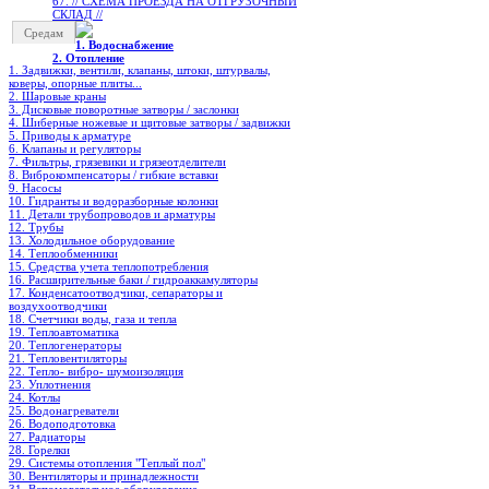
67. // СХЕМА ПРОЕЗДА НА ОТГРУЗОЧНЫЙ
СКЛАД //
Средам
1. Водоснабжение
2. Отопление
1. Задвижки, вентили, клапаны, штоки, штурвалы,
коверы, опорные плиты...
2. Шаровые краны
3. Дисковые поворотные затворы / заслонки
4. Шиберные ножевые и щитовые затворы / задвижки
5. Приводы к арматуре
6. Клапаны и регуляторы
7. Фильтры, грязевики и грязеотделители
8. Виброкомпенсаторы / гибкие вставки
9. Насосы
10. Гидранты и водоразборные колонки
11. Детали трубопроводов и арматуры
12. Трубы
13. Холодильное oборудование
14. Теплообменники
15. Средства учета теплопотребления
16. Расширительные баки / гидроаккамуляторы
17. Конденсатоотводчики, сепараторы и
воздухоотводчики
18. Счетчики воды, газа и тепла
19. Теплоавтоматика
20. Теплогенераторы
21. Тепловентиляторы
22. Тепло- вибро- шумоизоляция
23. Уплотнения
24. Котлы
25. Водонагреватели
26. Водоподготовка
27. Радиаторы
28. Горелки
29. Системы отопления "Теплый пол"
30. Вентиляторы и принадлежности