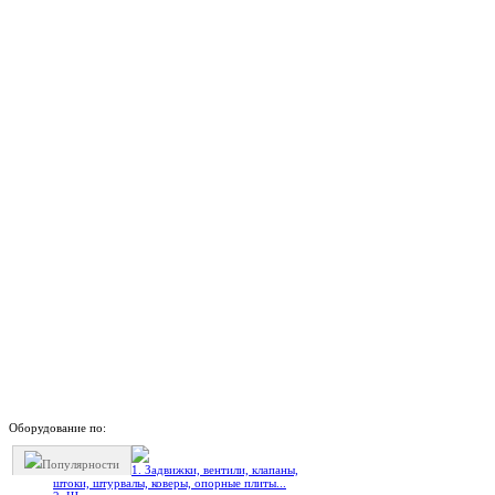
Оборудование по:
Популярности
1. Задвижки, вентили, клапаны,
штоки, штурвалы, коверы, опорные плиты...