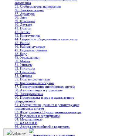
автоматика
35. Стабилизаторы напряжения
36. Электростанции
37. Арматура
38. Лист
39. Швеллеры
40. Двутавр
41. Полоса
42. Уголки
43. Инструменты
44. Сварочное оборудование и аксессуары
45. Ванны
46. Кабины душевые
47. Поддоны душевые
48. Биде
49. Умывальники
50. Мойки
51. Унитазы
52. Писсуары
53. Смесители
54. Сифоны
55. Полотенцесушители
56. Крепежные аксессуары
57. Проектирование инженерных систем
58. Автоматизация и управление
59. Электромонтаж
60. Пусконаладка и ввод в эксплуатацию
оборудования
61. Обслуживание, ремонт и реконструкция
инженерных систем
62. Футерованная / Гуммированная арматура
63. Разрешения и сертификаты
64. Металлопрокат
65. КАТАЛОГИ
66. Аренда автомобилей с водителем.
Алфавиту
1. Автоматизация и управление