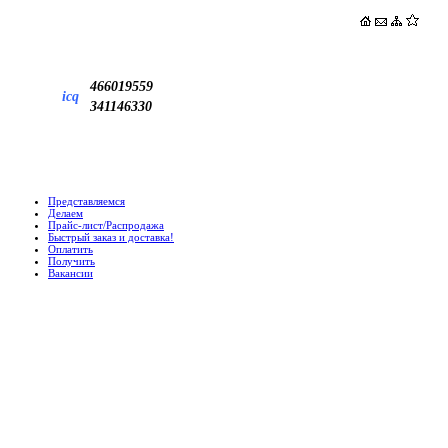
466019559
icq
341146330
Представляемся
Делаем
Прайс-лист/Распродажа
Быстрый заказ и доставка!
Оплатить
Получить
Вакансии