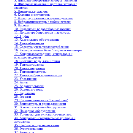
3. Дисковые поворотные затворы / заслонки
4. Шиберные ножевые и щитовые затворы /
задвижки
5. Приводы к арматуре
6. Клапаны и регуляторы
7. Фильтры, грязевики и грязеотделители
8. Виброкомпенсаторы / гибкие вставки
9. Насосы
10. Гидранты и водоразборные колонки
11. Детали трубопроводов и арматуры
12. Трубы
13. Холодильное oборудование
14. Теплообменники
15. Средства учета теплопотребления
16. Расширительные баки / гидроаккамуляторы
17. Конденсатоотводчики, сепараторы и
воздухоотводчики
18. Счетчики воды, газа и тепла
19. Теплоавтоматика
20. Теплогенераторы
21. Тепловентиляторы
22. Тепло- вибро- шумоизоляция
23. Уплотнения
24. Котлы
25. Водонагреватели
26. Водоподготовка
27. Радиаторы
28. Горелки
29. Системы отопления "Теплый пол"
30. Вентиляторы и принадлежности
31. Вспомогательное оборудование
32. Пожарное оборудование
33. Установки для очистки сточных вод
34. Контрольно-измерительные приборы и
автоматика
35. Стабилизаторы напряжения
36. Электростанции
37. Арматура