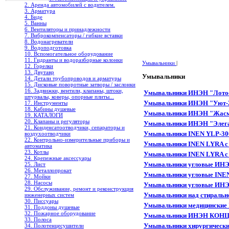
2. Аренда автомобилей с водителем.
3. Арматура
4. Биде
5. Ванны
6. Вентиляторы и принадлежности
7. Виброкомпенсаторы / гибкие вставки
8. Водонагреватели
9. Водоподготовка
10. Вспомогательное оборудование
11. Гидранты и водоразборные колонки
Умывальники
|
12. Горелки
13. Двутавр
Умывальники
14. Детали трубопроводов и арматуры
15. Дисковые поворотные затворы / заслонки
16. Задвижки, вентили, клапаны, штоки,
Умывальники ИНЭН "Лотос
штурвалы, коверы, опорные плиты...
Умывальники ИНЭН "Уют-2
17. Инструменты
18. Кабины душевые
Умывальники ИНЭН "Жасми
19. КАТАЛОГИ
20. Клапаны и регуляторы
Умывальники ИНЭН "Элегант
21. Конденсатоотводчики, сепараторы и
Умывальники INEN YLP-3008
воздухоотводчики
22. Контрольно-измерительные приборы и
Умывальники INEN LYRA с п
автоматика
23. Котлы
Умывальники INEN LYRA с п
24. Крепежные аксессуары
Умывальники угловые ИНЭН
25. Лист
26. Металлопрокат
Умывальники угловые INEN
27. Мойки
28. Насосы
Умывальники угловые ИНЭН
29. Обслуживание, ремонт и реконструкция
Умывальники над стирал
инженерных систем
30. Писсуары
Умывальники медицинские 
31. Поддоны душевые
32. Пожарное оборудование
Умывальники ИНЭН КОНЦЕПТ
33. Полоса
Умывальники хирургические
34. Полотенцесушители