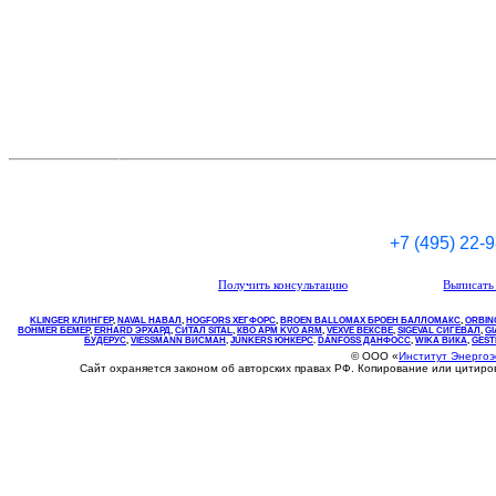
+7 (495) 22-
Получить консультацию
Выписать 
KLINGER КЛИНГЕР
,
NAVAL НАВАЛ
,
НOGFORS ХЕГФОРС
,
BROEN BALLOMAX БРОЕН БАЛЛОМАКС
,
ORBIN
BOHMER БЕМЕР
,
ERHARD ЭРХАРД
,
СИТАЛ SITAL
,
КВО
АРМ
KVO
ARM
,
VEXVE ВЕКСВЕ
,
SIGEVAL СИГЕВАЛ
,
G
БУДЕРУС
,
VIESSMANN ВИСМАН
,
JUNKERS ЮНКЕРС
.
DANFOSS ДАНФОСС
,
WIKA ВИКА
,
GEST
© ООО «
Институт Энерго
Сайт охраняется законом об авторских правах РФ. Копирование или цитир