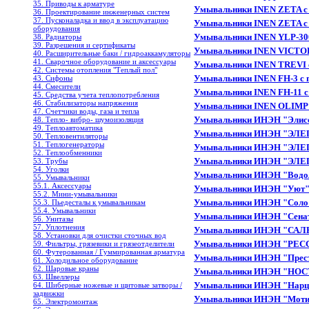
35. Приводы к арматуре
Умывальники INEN ZETA с 
36. Проектирование инженерных систем
37. Пусконаладка и ввод в эксплуатацию
Умывальники INEN ZETA с 
оборудования
Умывальники INEN YLP-3003
38. Радиаторы
39. Разрешения и сертификаты
Умывальники INEN VICTORI
40. Расширительные баки / гидроаккамуляторы
41. Сварочное оборудование и аксессуары
Умывальники INEN TREVI с 
42. Системы отопления "Теплый пол"
Умывальники INEN FH-3 c п
43. Сифоны
44. Смесители
Умывальники INEN FH-11 с 
45. Средства учета теплопотребления
46. Стабилизаторы напряжения
Умывальники INEN OLIMP с
47. Счетчики воды, газа и тепла
Умывальники ИНЭН "Элисса"
48. Тепло- вибро- шумоизоляция
49. Теплоавтоматика
Умывальники ИНЭН "ЭЛЕГ
50. Тепловентиляторы
51. Теплогенераторы
Умывальники ИНЭН "ЭЛЕГ
52. Теплообменники
Умывальники ИНЭН "ЭЛЕГА
53. Трубы
54. Уголки
Умывальники ИНЭН "Водол
55. Умывальники
55.1. Аксессуары
Умывальники ИНЭН "Уют" 
55.2. Мини-умывальники
Умывальники ИНЭН "Соло" 
55.3. Пьедесталы к умывальникам
55.4. Умывальники
Умывальники ИНЭН "Сенатор
56. Унитазы
57. Уплотнения
Умывальники ИНЭН "САЛЮ
58. Установки для очистки сточных вод
Умывальники ИНЭН "РЕССА
59. Фильтры, грязевики и грязеотделители
60. Футерованная / Гуммированная арматура
Умывальники ИНЭН "Прести
61. Холодильное oборудование
62. Шаровые краны
Умывальники ИНЭН "НОСТ
63. Швеллеры
Умывальники ИНЭН "Нарци
64. Шиберные ножевые и щитовые затворы /
задвижки
Умывальники ИНЭН "Мотив
65. Электромонтаж