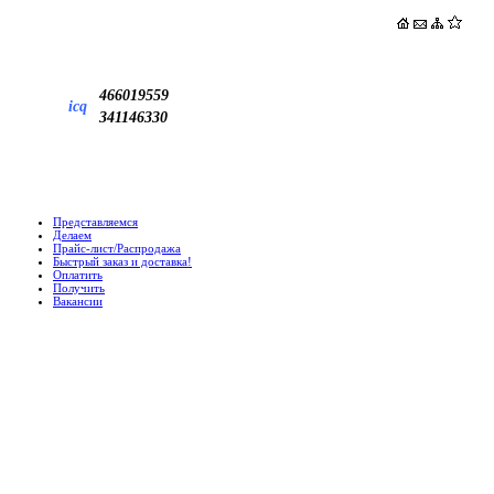
466019559
icq
341146330
Представляемся
Делаем
Прайс-лист/Распродажа
Быстрый заказ и доставка!
Оплатить
Получить
Вакансии