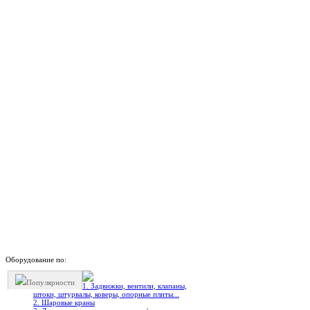
Оборудование по:
Популярности
1. Задвижки, вентили, клапаны,
штоки, штурвалы, коверы, опорные плиты...
2. Шаровые краны