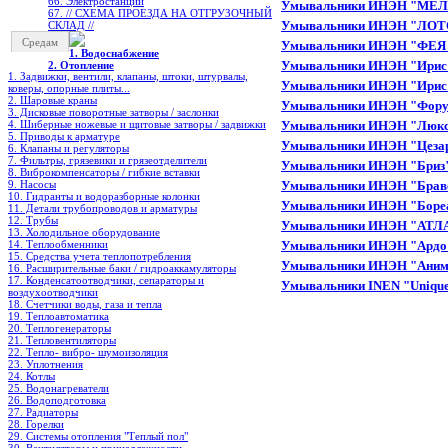
66. Электростанции
Умывальники ИНЭН "МЕЛОРА
67. // СХЕМА ПРОЕЗДА НА ОТГРУЗОЧНЫЙ
Умывальники ИНЭН "ЛОТО
СКЛАД //
Средам
Умывальники ИНЭН "ФЕЯ 
1. Водоснабжение
Умывальники ИНЭН "Ирис" 
2. Отопление
1. Задвижки, вентили, клапаны, штоки, штурвалы,
Умывальники ИНЭН "Ирис" 
коверы, опорные плиты...
2. Шаровые краны
Умывальники ИНЭН "Форум"
3. Дисковые поворотные затворы / заслонки
4. Шиберные ножевые и щитовые затворы / задвижки
Умывальники ИНЭН "Люкс" 
5. Приводы к арматуре
Умывальники ИНЭН "Цезарь"
6. Клапаны и регуляторы
7. Фильтры, грязевики и грязеотделители
Умывальники ИНЭН "Бриз"с
8. Виброкомпенсаторы / гибкие вставки
9. Насосы
Умывальники ИНЭН "Браво
10. Гидранты и водоразборные колонки
Умывальники ИНЭН "Бореал
11. Детали трубопроводов и арматуры
12. Трубы
Умывальники ИНЭН "АТЛАНТ
13. Холодильное oборудование
14. Теплообменники
Умывальники ИНЭН "Ардо" 
15. Средства учета теплопотребления
Умывальники ИНЭН "Анимо"
16. Расширительные баки / гидроаккамуляторы
17. Конденсатоотводчики, сепараторы и
Умывальники INEN "Unique
воздухоотводчики
18. Счетчики воды, газа и тепла
19. Теплоавтоматика
20. Теплогенераторы
21. Тепловентиляторы
22. Тепло- вибро- шумоизоляция
23. Уплотнения
24. Котлы
25. Водонагреватели
26. Водоподготовка
27. Радиаторы
28. Горелки
29. Системы отопления "Теплый пол"