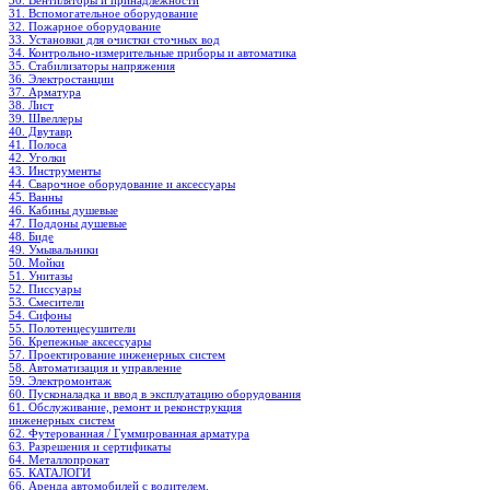
30. Вентиляторы и принадлежности
31. Вспомогательное оборудование
32. Пожарное оборудование
33. Установки для очистки сточных вод
34. Контрольно-измерительные приборы и автоматика
35. Стабилизаторы напряжения
36. Электростанции
37. Арматура
38. Лист
39. Швеллеры
40. Двутавр
41. Полоса
42. Уголки
43. Инструменты
44. Сварочное оборудование и аксессуары
45. Ванны
46. Кабины душевые
47. Поддоны душевые
48. Биде
49. Умывальники
50. Мойки
51. Унитазы
52. Писсуары
53. Смесители
54. Сифоны
55. Полотенцесушители
56. Крепежные аксессуары
57. Проектирование инженерных систем
58. Автоматизация и управление
59. Электромонтаж
60. Пусконаладка и ввод в эксплуатацию оборудования
61. Обслуживание, ремонт и реконструкция
инженерных систем
62. Футерованная / Гуммированная арматура
63. Разрешения и сертификаты
64. Металлопрокат
65. КАТАЛОГИ
66. Аренда автомобилей с водителем.