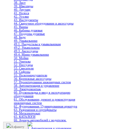
38. Лист
39. Швеллеры
40. Двутавр
41. Полоса
42. Уголки
43. Инструменты
44. Сварочное оборудование и аксессуары
45. Ванны
46. Кабины душевые
47. Поддоны душевые
48. Биде
49. Умывальники
49.1. Пьедесталы к умывальникам
49.2. Умывальники
49.3. Аксессуары
49.4. Мини-умывальники
50. Мойки
51. Унитазы
52. Писсуары
53. Смесители
54. Сифоны
55. Полотенцесушители
56. Крепежные аксессуары
57. Проектирование инженерных систем
58. Автоматизация и управление
59. Электромонтаж
60. Пусконаладка и ввод в эксплуатацию
оборудования
61. Обслуживание, ремонт и реконструкция
инженерных систем
62. Футерованная / Гуммированная арматура
63. Разрешения и сертификаты
64. Металлопрокат
65. КАТАЛОГИ
66. Аренда автомобилей с водителем.
Алфавиту
1. Автоматизация и управление