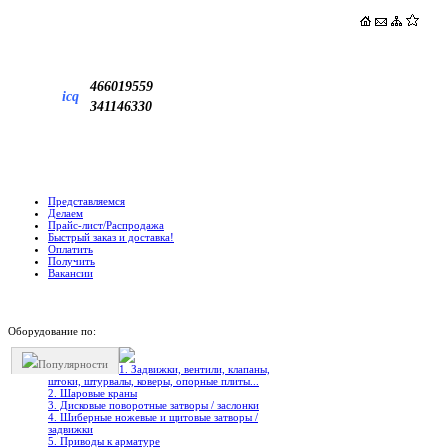
466019559
icq
341146330
Представляемся
Делаем
Прайс-лист/Распродажа
Быстрый заказ и доставка!
Оплатить
Получить
Вакансии
Оборудование по:
Популярности
1. Задвижки, вентили, клапаны,
штоки, штурвалы, коверы, опорные плиты...
2. Шаровые краны
3. Дисковые поворотные затворы / заслонки
4. Шиберные ножевые и щитовые затворы /
задвижки
5. Приводы к арматуре