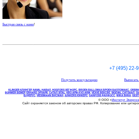
Быстрая связь с нами
!
+7 (495) 22-
Получить консультацию
Выписать 
KLINGER КЛИНГЕР
,
NAVAL НАВАЛ
,
НOGFORS ХЕГФОРС
,
BROEN BALLOMAX БРОЕН БАЛЛОМАКС
,
ORBIN
BOHMER БЕМЕР
,
ERHARD ЭРХАРД
,
СИТАЛ SITAL
,
КВО
АРМ
KVO
ARM
,
VEXVE ВЕКСВЕ
,
SIGEVAL СИГЕВАЛ
,
G
БУДЕРУС
,
VIESSMANN ВИСМАН
,
JUNKERS ЮНКЕРС
.
DANFOSS ДАНФОСС
,
WIKA ВИКА
,
GEST
© ООО «
Институт Энерго
Сайт охраняется законом об авторских правах РФ. Копирование или цитир