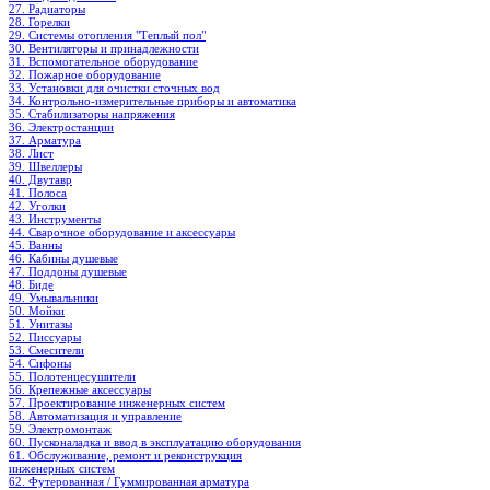
27. Радиаторы
28. Горелки
29. Системы отопления "Теплый пол"
30. Вентиляторы и принадлежности
31. Вспомогательное оборудование
32. Пожарное оборудование
33. Установки для очистки сточных вод
34. Контрольно-измерительные приборы и автоматика
35. Стабилизаторы напряжения
36. Электростанции
37. Арматура
38. Лист
39. Швеллеры
40. Двутавр
41. Полоса
42. Уголки
43. Инструменты
44. Сварочное оборудование и аксессуары
45. Ванны
46. Кабины душевые
47. Поддоны душевые
48. Биде
49. Умывальники
50. Мойки
51. Унитазы
52. Писсуары
53. Смесители
54. Сифоны
55. Полотенцесушители
56. Крепежные аксессуары
57. Проектирование инженерных систем
58. Автоматизация и управление
59. Электромонтаж
60. Пусконаладка и ввод в эксплуатацию оборудования
61. Обслуживание, ремонт и реконструкция
инженерных систем
62. Футерованная / Гуммированная арматура