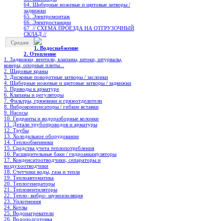
64. Шиберные ножевые и щитовые затворы /
задвижки
65. Электромонтаж
66. Электростанции
67. // СХЕМА ПРОЕЗДА НА ОТГРУЗОЧНЫЙ
СКЛАД //
Средам
1. Водоснабжение
2. Отопление
1. Задвижки, вентили, клапаны, штоки, штурвалы,
коверы, опорные плиты...
2. Шаровые краны
3. Дисковые поворотные затворы / заслонки
4. Шиберные ножевые и щитовые затворы / задвижки
5. Приводы к арматуре
6. Клапаны и регуляторы
7. Фильтры, грязевики и грязеотделители
8. Виброкомпенсаторы / гибкие вставки
9. Насосы
10. Гидранты и водоразборные колонки
11. Детали трубопроводов и арматуры
12. Трубы
13. Холодильное oборудование
14. Теплообменники
15. Средства учета теплопотребления
16. Расширительные баки / гидроаккамуляторы
17. Конденсатоотводчики, сепараторы и
воздухоотводчики
18. Счетчики воды, газа и тепла
19. Теплоавтоматика
20. Теплогенераторы
21. Тепловентиляторы
22. Тепло- вибро- шумоизоляция
23. Уплотнения
24. Котлы
25. Водонагреватели
26. Водоподготовка