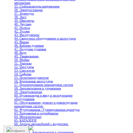
автоматика
35. Стабилизаторы напряжения
36. Электростанции
37. Арматура
38. Лист
39. Швеллеры
40. Двутавр
41. Полоса
42. Уголки
43. Инструменты
44. Сварочное оборудование и аксессуары
45. Ванны
46. Кабины душевые
47. Поддоны душевые
48. Биде
49. Умывальники
50. Мойки
51. Унитазы
52. Писсуары
53. Смесители
54. Сифоны
55. Полотенцесушители
56. Крепежные аксессуары
57. Проектирование инженерных систем
58. Автоматизация и управление
59. Электромонтаж
60. Пусконаладка и ввод в эксплуатацию
оборудования
61. Обслуживание, ремонт и реконструкция
инженерных систем
62. Футерованная / Гуммированная арматура
63. Разрешения и сертификаты
64. Металлопрокат
65. КАТАЛОГИ
66. Аренда автомобилей с водителем.
Алфавиту
1. Автоматизация и управление