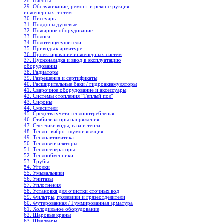
28. Насосы
29. Обслуживание, ремонт и реконструкция
инженерных систем
30. Писсуары
31. Поддоны душевые
32. Пожарное оборудование
33. Полоса
34. Полотенцесушители
35. Приводы к арматуре
36. Проектирование инженерных систем
37. Пусконаладка и ввод в эксплуатацию
оборудования
38. Радиаторы
39. Разрешения и сертификаты
40. Расширительные баки / гидроаккамуляторы
41. Сварочное оборудование и аксессуары
42. Системы отопления "Теплый пол"
43. Сифоны
44. Смесители
45. Средства учета теплопотребления
46. Стабилизаторы напряжения
47. Счетчики воды, газа и тепла
48. Тепло- вибро- шумоизоляция
49. Теплоавтоматика
50. Тепловентиляторы
51. Теплогенераторы
52. Теплообменники
53. Трубы
54. Уголки
55. Умывальники
56. Унитазы
57. Уплотнения
58. Установки для очистки сточных вод
59. Фильтры, грязевики и грязеотделители
60. Футерованная / Гуммированная арматура
61. Холодильное oборудование
62. Шаровые краны
63. Швеллеры