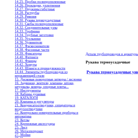
14.25. Пробки полипропиленовые
14.26. Прокладки, уплотнения
14.27. Пружины гибочные
14.28. Раструбы
14.29. Ревизия
14.30. Рукава термоусадочные
14.31. Скобы полипропиленовые
14.32. Соединительные узлы
14.33. Тройники
14.34. Трубные заготовки
14.35. Угольники
14.36. Удлинители
14.37. Фаскосниматели
14.38. Фасонные части
14.39. Фиксаторы
Детали трубопроводов и арматур
14.40. Фитинги
14.41. Фланцы
Рукава термоусадочные
14.42. Хомуты
14.43. Шланги и принадлежности
Рукава термоусадочные ун
14.44. Элементы трубопроводов из
нержавеющей стали
15. Дисковые поворотные затворы / заслонки
16. Задвижки, вентили, клапаны, штоки,
штурвалы, коверы, опорные плиты...
17. Инструменты
18. Кабины душевые
19. КАТАЛОГИ
20. Клапаны и регуляторы
21. Конденсатоотводчики, сепараторы и
воздухоотводчики
22. Контрольно-измерительные приборы и
автоматика
23. Котлы
24. Крепежные аксессуары
25. Лист
26. Металлопрокат
27. Мойки