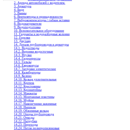
2. Аренда автомобилей с водителем.
3. Арматура
4. Биде
5. Ванны
6. Вентиляторы и принадлежности
7. Виброкомпенсаторы / гибкие вставки
8. Водонагреватели
9. Водоподготовка
10. Вспомогательное оборудование
11. Гидранты и водоразборные колонки
12. Горелки
13. Двутавр
14. Детали трубопроводов и арматуры
14.1. Водоотводы
14.2. Воронки водосточные
14.3. Втулки
14.4. Гидропрессы
14.5. Гильзы
14.6. Евроконусы
14.7. Заглушки эллиптические
14.8. Калибраторы
14.9. Колено
14.10. Кольца уплотнительные
14.11. Крепеж
14.12. Крестовины
14.13. Кронштейны
14.14. Манжеты
14.15. Монтажные пластины
14.16. Муфты
14.17. Наконечники зажимные
14.18. Ниппели
14.19. Обжимные кольца
14.20. Опоры трубопровода
14.21. Отводы
14.22. Патрубки
14.23. Переходы
14.24. Петли полипропиленовые