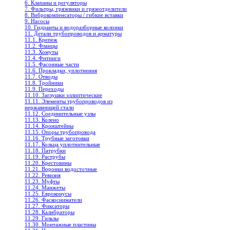
6. Клапаны и регуляторы
7. Фильтры, грязевики и грязеотделители
8. Виброкомпенсаторы / гибкие вставки
9. Насосы
10. Гидранты и водоразборные колонки
11. Детали трубопроводов и арматуры
11.1. Крепеж
11.2. Фланцы
11.3. Хомуты
11.4. Фитинги
11.5. Фасонные части
11.6. Прокладки, уплотнения
11.7. Отводы
11.8. Тройники
11.9. Переходы
11.10. Заглушки эллиптические
11.11. Элементы трубопроводов из
нержавеющей стали
11.12. Соединительные узлы
11.13. Колено
11.14. Кронштейны
11.15. Опоры трубопровода
11.16. Трубные заготовки
11.17. Кольца уплотнительные
11.18. Патрубки
11.19. Раструбы
11.20. Крестовины
11.21. Воронки водосточные
11.22. Ревизия
11.23. Муфты
11.24. Манжеты
11.25. Евроконусы
11.26. Фаскосниматели
11.27. Фиксаторы
11.28. Калибраторы
11.29. Гильзы
11.30. Монтажные пластины