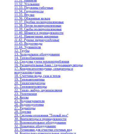
11.31. Ниппели
11.32. Угольники
11.33. Пружины гибочные
11.34. Гидропрессы
11.35. Втулки
11.36. Обжимные кольца
11.37. Пробки полипропиленовые
11.38. Петли полипропиленовые
11.39. Скобы полипропиленовые
11.40. Шланги и принадлежности
11.41. Наконечники зажимные
11.42. Рукава термоусадочные
11.43. Водоотводы
11.44. Удлинители
12. Трубы
13. Холодильное oборудование
14. Теплообменники
15. Средства учета теплопотребления
16. Расширительные баки / гидроаккамуляторы
17. Конденсатоотводчики, сепараторы и
воздухоотводчики
18. Счетчики воды, газа и тепла
19. Теплоавтоматика
20. Теплогенераторы
21. Тепловентиляторы
22. Тепло- вибро- шумоизоляция
23. Уплотнения
24. Котлы
25. Водонагреватели
26. Водоподготовка
27. Радиаторы
28. Горелки
29. Системы отопления "Теплый пол"
30. Вентиляторы и принадлежности
31. Вспомогательное оборудование
32. Пожарное оборудование
33. Установки для очистки сточных вод
34. Контрольно-измерительные приборы и