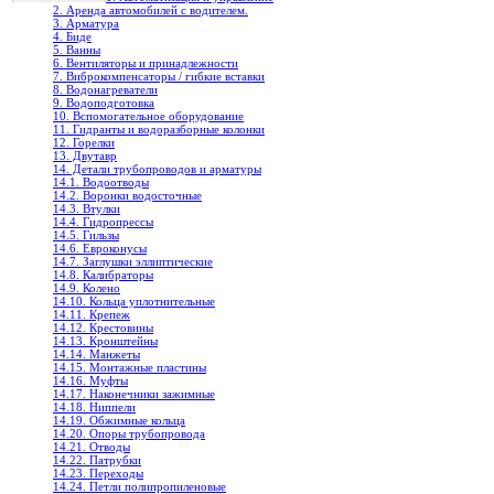
2. Аренда автомобилей с водителем.
3. Арматура
4. Биде
5. Ванны
6. Вентиляторы и принадлежности
7. Виброкомпенсаторы / гибкие вставки
8. Водонагреватели
9. Водоподготовка
10. Вспомогательное оборудование
11. Гидранты и водоразборные колонки
12. Горелки
13. Двутавр
14. Детали трубопроводов и арматуры
14.1. Водоотводы
14.2. Воронки водосточные
14.3. Втулки
14.4. Гидропрессы
14.5. Гильзы
14.6. Евроконусы
14.7. Заглушки эллиптические
14.8. Калибраторы
14.9. Колено
14.10. Кольца уплотнительные
14.11. Крепеж
14.12. Крестовины
14.13. Кронштейны
14.14. Манжеты
14.15. Монтажные пластины
14.16. Муфты
14.17. Наконечники зажимные
14.18. Ниппели
14.19. Обжимные кольца
14.20. Опоры трубопровода
14.21. Отводы
14.22. Патрубки
14.23. Переходы
14.24. Петли полипропиленовые