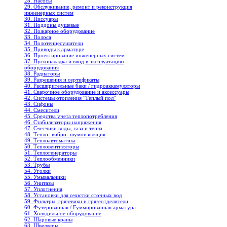
28. Насосы
29. Обслуживание, ремонт и реконструкция
инженерных систем
30. Писсуары
31. Поддоны душевые
32. Пожарное оборудование
33. Полоса
34. Полотенцесушители
35. Приводы к арматуре
36. Проектирование инженерных систем
37. Пусконаладка и ввод в эксплуатацию
оборудования
38. Радиаторы
39. Разрешения и сертификаты
40. Расширительные баки / гидроаккамуляторы
41. Сварочное оборудование и аксессуары
42. Системы отопления "Теплый пол"
43. Сифоны
44. Смесители
45. Средства учета теплопотребления
46. Стабилизаторы напряжения
47. Счетчики воды, газа и тепла
48. Тепло- вибро- шумоизоляция
49. Теплоавтоматика
50. Тепловентиляторы
51. Теплогенераторы
52. Теплообменники
53. Трубы
54. Уголки
55. Умывальники
56. Унитазы
57. Уплотнения
58. Установки для очистки сточных вод
59. Фильтры, грязевики и грязеотделители
60. Футерованная / Гуммированная арматура
61. Холодильное oборудование
62. Шаровые краны
63. Швеллеры