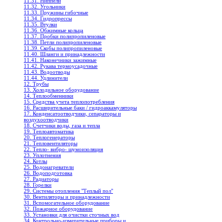
11.31. Ниппели
11.32. Угольники
11.33. Пружины гибочные
11.34. Гидропрессы
11.35. Втулки
11.36. Обжимные кольца
11.37. Пробки полипропиленовые
11.38. Петли полипропиленовые
11.39. Скобы полипропиленовые
11.40. Шланги и принадлежности
11.41. Наконечники зажимные
11.42. Рукава термоусадочные
11.43. Водоотводы
11.44. Удлинители
12. Трубы
13. Холодильное oборудование
14. Теплообменники
15. Средства учета теплопотребления
16. Расширительные баки / гидроаккамуляторы
17. Конденсатоотводчики, сепараторы и
воздухоотводчики
18. Счетчики воды, газа и тепла
19. Теплоавтоматика
20. Теплогенераторы
21. Тепловентиляторы
22. Тепло- вибро- шумоизоляция
23. Уплотнения
24. Котлы
25. Водонагреватели
26. Водоподготовка
27. Радиаторы
28. Горелки
29. Системы отопления "Теплый пол"
30. Вентиляторы и принадлежности
31. Вспомогательное оборудование
32. Пожарное оборудование
33. Установки для очистки сточных вод
34. Контрольно-измерительные приборы и