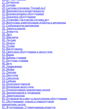
27. Радиаторы
28. Горелки
29. Системы отопления "Теплый пол"
30. Вентиляторы и принадлежности
31. Вспомогательное оборудование
32. Пожарное оборудование
33. Установки для очистки сточных вод
34. Контрольно-измерительные приборы и автоматика
35. Стабилизаторы напряжения
36. Электростанции
37. Арматура
38. Лист
39. Швеллеры
40. Двутавр
41. Полоса
42. Уголки
43. Инструменты
44. Сварочное оборудование и аксессуары
45. Ванны
46. Кабины душевые
47. Поддоны душевые
48. Биде
49. Умывальники
50. Мойки
51. Унитазы
52. Писсуары
53. Смесители
54. Сифоны
55. Полотенцесушители
56. Крепежные аксессуары
57. Проектирование инженерных систем
58. Автоматизация и управление
59. Электромонтаж
60. Пусконаладка и ввод в эксплуатацию оборудования
61. Обслуживание, ремонт и реконструкция
инженерных систем
62. Футерованная / Гуммированная арматура