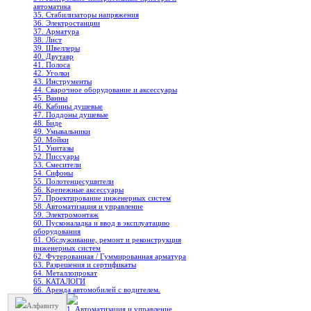
автоматика
35. Стабилизаторы напряжения
36. Электростанции
37. Арматура
38. Лист
39. Швеллеры
40. Двутавр
41. Полоса
42. Уголки
43. Инструменты
44. Сварочное оборудование и аксессуары
45. Ванны
46. Кабины душевые
47. Поддоны душевые
48. Биде
49. Умывальники
50. Мойки
51. Унитазы
52. Писсуары
53. Смесители
54. Сифоны
55. Полотенцесушители
56. Крепежные аксессуары
57. Проектирование инженерных систем
58. Автоматизация и управление
59. Электромонтаж
60. Пусконаладка и ввод в эксплуатацию
оборудования
61. Обслуживание, ремонт и реконструкция
инженерных систем
62. Футерованная / Гуммированная арматура
63. Разрешения и сертификаты
64. Металлопрокат
65. КАТАЛОГИ
66. Аренда автомобилей с водителем.
Алфавиту
1. Автоматизация и управление