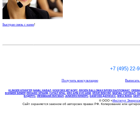
Быстрая связь с нами
!
+7 (495) 22-
Получить консультацию
Выписать 
KLINGER КЛИНГЕР
,
NAVAL НАВАЛ
,
НOGFORS ХЕГФОРС
,
BROEN BALLOMAX БРОЕН БАЛЛОМАКС
,
ORBIN
BOHMER БЕМЕР
,
ERHARD ЭРХАРД
,
СИТАЛ SITAL
,
КВО
АРМ
KVO
ARM
,
VEXVE ВЕКСВЕ
,
SIGEVAL СИГЕВАЛ
,
G
БУДЕРУС
,
VIESSMANN ВИСМАН
,
JUNKERS ЮНКЕРС
.
DANFOSS ДАНФОСС
,
WIKA ВИКА
,
GEST
© ООО «
Институт Энерго
Сайт охраняется законом об авторских правах РФ. Копирование или цитир