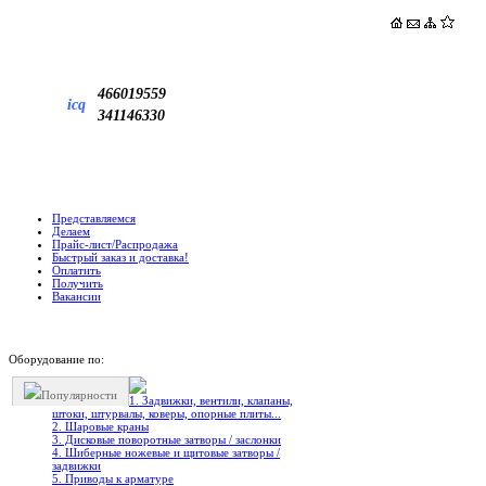
466019559
icq
341146330
Представляемся
Делаем
Прайс-лист/Распродажа
Быстрый заказ и доставка!
Оплатить
Получить
Вакансии
Оборудование по:
Популярности
1. Задвижки, вентили, клапаны,
штоки, штурвалы, коверы, опорные плиты...
2. Шаровые краны
3. Дисковые поворотные затворы / заслонки
4. Шиберные ножевые и щитовые затворы /
задвижки
5. Приводы к арматуре