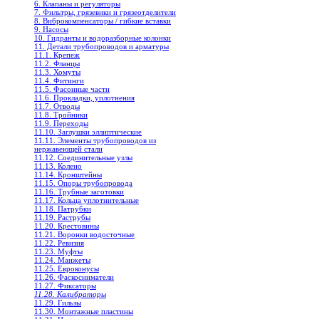
6. Клапаны и регуляторы
7. Фильтры, грязевики и грязеотделители
8. Виброкомпенсаторы / гибкие вставки
9. Насосы
10. Гидранты и водоразборные колонки
11. Детали трубопроводов и арматуры
11.1. Крепеж
11.2. Фланцы
11.3. Хомуты
11.4. Фитинги
11.5. Фасонные части
11.6. Прокладки, уплотнения
11.7. Отводы
11.8. Тройники
11.9. Переходы
11.10. Заглушки эллиптические
11.11. Элементы трубопроводов из
нержавеющей стали
11.12. Соединительные узлы
11.13. Колено
11.14. Кронштейны
11.15. Опоры трубопровода
11.16. Трубные заготовки
11.17. Кольца уплотнительные
11.18. Патрубки
11.19. Раструбы
11.20. Крестовины
11.21. Воронки водосточные
11.22. Ревизия
11.23. Муфты
11.24. Манжеты
11.25. Евроконусы
11.26. Фаскосниматели
11.27. Фиксаторы
11.28. Калибраторы
11.29. Гильзы
11.30. Монтажные пластины