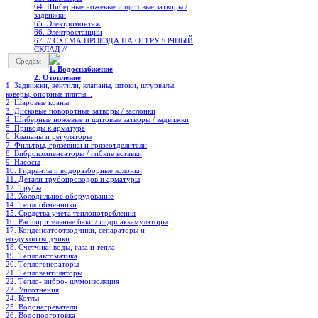
64. Шиберные ножевые и щитовые затворы /
задвижки
65. Электромонтаж
66. Электростанции
67. // СХЕМА ПРОЕЗДА НА ОТГРУЗОЧНЫЙ
СКЛАД //
Средам
1. Водоснабжение
2. Отопление
1. Задвижки, вентили, клапаны, штоки, штурвалы,
коверы, опорные плиты...
2. Шаровые краны
3. Дисковые поворотные затворы / заслонки
4. Шиберные ножевые и щитовые затворы / задвижки
5. Приводы к арматуре
6. Клапаны и регуляторы
7. Фильтры, грязевики и грязеотделители
8. Виброкомпенсаторы / гибкие вставки
9. Насосы
10. Гидранты и водоразборные колонки
11. Детали трубопроводов и арматуры
12. Трубы
13. Холодильное oборудование
14. Теплообменники
15. Средства учета теплопотребления
16. Расширительные баки / гидроаккамуляторы
17. Конденсатоотводчики, сепараторы и
воздухоотводчики
18. Счетчики воды, газа и тепла
19. Теплоавтоматика
20. Теплогенераторы
21. Тепловентиляторы
22. Тепло- вибро- шумоизоляция
23. Уплотнения
24. Котлы
25. Водонагреватели
26. Водоподготовка