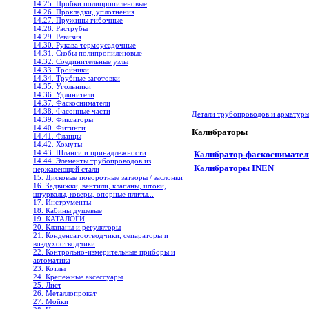
14.25. Пробки полипропиленовые
14.26. Прокладки, уплотнения
14.27. Пружины гибочные
14.28. Раструбы
14.29. Ревизия
14.30. Рукава термоусадочные
14.31. Скобы полипропиленовые
14.32. Соединительные узлы
14.33. Тройники
14.34. Трубные заготовки
14.35. Угольники
14.36. Удлинители
14.37. Фаскосниматели
14.38. Фасонные части
Детали трубопроводов и арматур
14.39. Фиксаторы
14.40. Фитинги
Калибраторы
14.41. Фланцы
14.42. Хомуты
14.43. Шланги и принадлежности
Калибратор-фаскоснимате
14.44. Элементы трубопроводов из
Калибраторы INEN
нержавеющей стали
15. Дисковые поворотные затворы / заслонки
16. Задвижки, вентили, клапаны, штоки,
штурвалы, коверы, опорные плиты...
17. Инструменты
18. Кабины душевые
19. КАТАЛОГИ
20. Клапаны и регуляторы
21. Конденсатоотводчики, сепараторы и
воздухоотводчики
22. Контрольно-измерительные приборы и
автоматика
23. Котлы
24. Крепежные аксессуары
25. Лист
26. Металлопрокат
27. Мойки