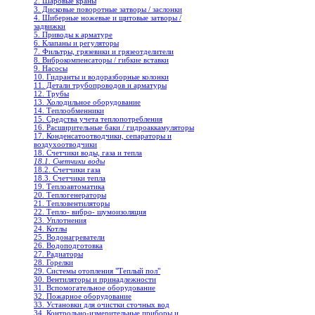
2. Шаровые краны
3. Дисковые поворотные затворы / заслонки
4. Шиберные ножевые и щитовые затворы /
задвижки
5. Приводы к арматуре
6. Клапаны и регуляторы
7. Фильтры, грязевики и грязеотделители
8. Виброкомпенсаторы / гибкие вставки
9. Насосы
10. Гидранты и водоразборные колонки
11. Детали трубопроводов и арматуры
12. Трубы
13. Холодильное oборудование
14. Теплообменники
15. Средства учета теплопотребления
16. Расширительные баки / гидроаккамуляторы
17. Конденсатоотводчики, сепараторы и
воздухоотводчики
18. Счетчики воды, газа и тепла
18.1. Счетчики воды
18.2. Счетчики газа
18.3. Счетчики тепла
19. Теплоавтоматика
20. Теплогенераторы
21. Тепловентиляторы
22. Тепло- вибро- шумоизоляция
23. Уплотнения
24. Котлы
25. Водонагреватели
26. Водоподготовка
27. Радиаторы
28. Горелки
29. Системы отопления "Теплый пол"
30. Вентиляторы и принадлежности
31. Вспомогательное оборудование
32. Пожарное оборудование
33. Установки для очистки сточных вод
34. Контрольно-измерительные приборы и