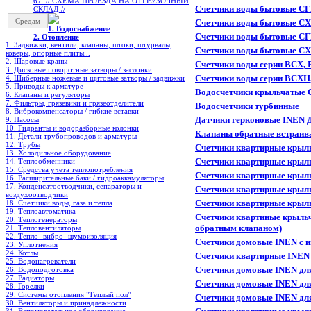
67. // СХЕМА ПРОЕЗДА НА ОТГРУЗОЧНЫЙ
Счетчики воды бытовые СГ
СКЛАД //
Средам
Счетчики воды бытовые СХ
1. Водоснабжение
Счетчики воды бытовые СГ
2. Отопление
1. Задвижки, вентили, клапаны, штоки, штурвалы,
Счетчики воды бытовые СХ
коверы, опорные плиты...
2. Шаровые краны
Счетчики воды серии ВСХ, 
3. Дисковые поворотные затворы / заслонки
Счетчики воды серии ВСХ
4. Шиберные ножевые и щитовые затворы / задвижки
5. Приводы к арматуре
Водосчетчики крыльчатые
6. Клапаны и регуляторы
7. Фильтры, грязевики и грязеотделители
Водосчетчики турбинные
8. Виброкомпенсаторы / гибкие вставки
Датчики герконовые INEN 
9. Насосы
10. Гидранты и водоразборные колонки
Клапаны обратные встраи
11. Детали трубопроводов и арматуры
12. Трубы
Счетчики квартирные крыль
13. Холодильное oборудование
Счетчики квартирные крыль
14. Теплообменники
15. Средства учета теплопотребления
Счетчики квартирные крыл
16. Расширительные баки / гидроаккамуляторы
17. Конденсатоотводчики, сепараторы и
Счетчики квартирные крыль
воздухоотводчики
Счетчики квартирные крыл
18. Счетчики воды, газа и тепла
19. Теплоавтоматика
Счетчики квартиные крыльч
20. Теплогенераторы
обратным клапаном)
21. Тепловентиляторы
22. Тепло- вибро- шумоизоляция
Счетчики домовые INEN с
23. Уплотнения
24. Котлы
Счетчики квартирные INEN 
25. Водонагреватели
Счетчики домовые INEN дл
26. Водоподготовка
27. Радиаторы
Счетчики домовые INEN для
28. Горелки
29. Системы отопления "Теплый пол"
Счетчики домовые INEN дл
30. Вентиляторы и принадлежности