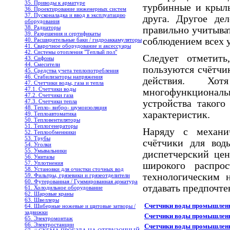
35. Приводы к арматуре
турбинные и крыль
36. Проектирование инженерных систем
37. Пусконаладка и ввод в эксплуатацию
друга. Другое де
оборудования
38. Радиаторы
правильно учитыват
39. Разрешения и сертификаты
соблюдением всех 
40. Расширительные баки / гидроаккамуляторы
41. Сварочное оборудование и аксессуары
42. Системы отопления "Теплый пол"
Следует отметит
43. Сифоны
44. Смесители
пользуются счётчи
45. Средства учета теплопотребления
46. Стабилизаторы напряжения
действия. Хот
47. Счетчики воды, газа и тепла
47.1. Счетчики воды
многофункциональн
47.2. Счетчики газа
47.3. Счетчики тепла
устройства таког
48. Тепло- вибро- шумоизоляция
характеристик.
49. Теплоавтоматика
50. Тепловентиляторы
51. Теплогенераторы
Наряду с механи
52. Теплообменники
53. Трубы
счётчики для вод
54. Уголки
55. Умывальники
диспетчерский цен
56. Унитазы
57. Уплотнения
широкого распро
58. Установки для очистки сточных вод
технологическим 
59. Фильтры, грязевики и грязеотделители
60. Футерованная / Гуммированная арматура
отдавать предпочт
61. Холодильное oборудование
62. Шаровые краны
63. Швеллеры
Счетчики воды промышлен
64. Шиберные ножевые и щитовые затворы /
задвижки
Счетчики воды промышлен
65. Электромонтаж
66. Электростанции
Счетчики воды промышлен