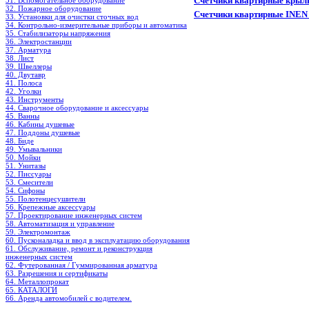
Счетчики квартирные крыл
31. Вспомогательное оборудование
32. Пожарное оборудование
Счетчики квартирные INEN
33. Установки для очистки сточных вод
34. Контрольно-измерительные приборы и автоматика
35. Стабилизаторы напряжения
36. Электростанции
37. Арматура
38. Лист
39. Швеллеры
40. Двутавр
41. Полоса
42. Уголки
43. Инструменты
44. Сварочное оборудование и аксессуары
45. Ванны
46. Кабины душевые
47. Поддоны душевые
48. Биде
49. Умывальники
50. Мойки
51. Унитазы
52. Писсуары
53. Смесители
54. Сифоны
55. Полотенцесушители
56. Крепежные аксессуары
57. Проектирование инженерных систем
58. Автоматизация и управление
59. Электромонтаж
60. Пусконаладка и ввод в эксплуатацию оборудования
61. Обслуживание, ремонт и реконструкция
инженерных систем
62. Футерованная / Гуммированная арматура
63. Разрешения и сертификаты
64. Металлопрокат
65. КАТАЛОГИ
66. Аренда автомобилей с водителем.