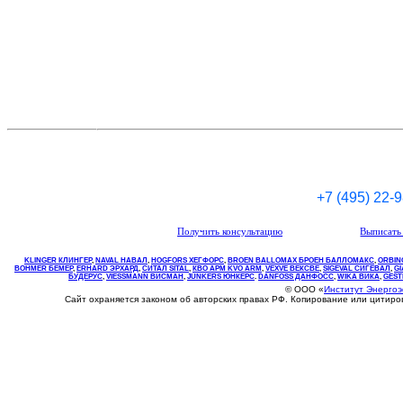
+7 (495) 22-
Получить консультацию
Выписать 
KLINGER КЛИНГЕР
,
NAVAL НАВАЛ
,
НOGFORS ХЕГФОРС
,
BROEN BALLOMAX БРОЕН БАЛЛОМАКС
,
ORBIN
BOHMER БЕМЕР
,
ERHARD ЭРХАРД
,
СИТАЛ SITAL
,
КВО
АРМ
KVO
ARM
,
VEXVE ВЕКСВЕ
,
SIGEVAL СИГЕВАЛ
,
G
БУДЕРУС
,
VIESSMANN ВИСМАН
,
JUNKERS ЮНКЕРС
.
DANFOSS ДАНФОСС
,
WIKA ВИКА
,
GEST
© ООО «
Институт Энерго
Сайт охраняется законом об авторских правах РФ. Копирование или цитир