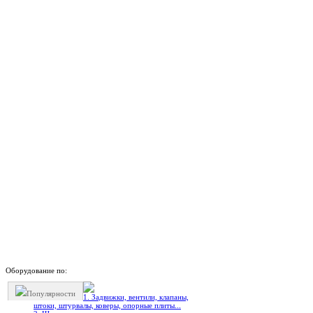
Оборудование по:
Популярности
1. Задвижки, вентили, клапаны,
штоки, штурвалы, коверы, опорные плиты...