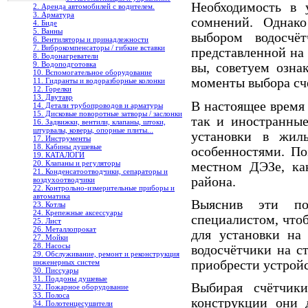
Необходимость в 
2. Аренда автомобилей с водителем.
3. Арматура
сомнений. Однако
4. Биде
5. Ванны
выбором водосчё
6. Вентиляторы и принадлежности
7. Виброкомпенсаторы / гибкие вставки
представленной на
8. Водонагреватели
9. Водоподготовка
вы, советуем озна
10. Вспомогательное оборудование
моменты выбора сч
11. Гидранты и водоразборные колонки
12. Горелки
13. Двутавр
В настоящее время
14. Детали трубопроводов и арматуры
15. Дисковые поворотные затворы / заслонки
так и иностранные
16. Задвижки, вентили, клапаны, штоки,
штурвалы, коверы, опорные плиты...
установки в жил
17. Инструменты
18. Кабины душевые
особенностями. По
19. КАТАЛОГИ
20. Клапаны и регуляторы
местном ДЭЗе, ка
21. Конденсатоотводчики, сепараторы и
района.
воздухоотводчики
22. Контрольно-измерительные приборы и
автоматика
Выяснив эти под
23. Котлы
24. Крепежные аксессуары
специалистом, чтоб
25. Лист
26. Металлопрокат
для установки на
27. Мойки
28. Насосы
водосчётчики на с
29. Обслуживание, ремонт и реконструкция
приобрести устрой
инженерных систем
30. Писсуары
31. Поддоны душевые
Выбирая счётчик
32. Пожарное оборудование
33. Полоса
конструкции они 
34. Полотенцесушители