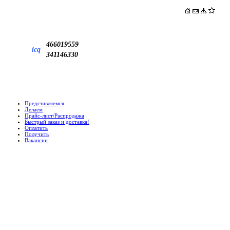
466019559
icq
341146330
Представляемся
Делаем
Прайс-лист/Распродажа
Быстрый заказ и доставка!
Оплатить
Получить
Вакансии