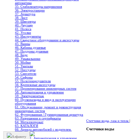
автоматика
35. Стабилизаторы напряжения
36. Электростанции
37. Арматура
38. Лист
39. Швеллеры
40. Двутавр
41. Полоса
42. Уголки
43. Инструменты
44. Сварочное оборудование и аксессуары
45. Ванны
46. Кабины душевые
47. Поддоны душевые
48. Биде
49. Умывальники
50. Мойки
51. Унитазы
52. Писсуары
53. Смесители
54. Сифоны
55. Полотенцесушители
56. Крепежные аксессуары
57. Проектирование инженерных систем
58. Автоматизация и управление
59. Электромонтаж
60. Пусконаладка и ввод в эксплуатацию
оборудования
61. Обслуживание, ремонт и реконструкция
инженерных систем
62. Футерованная / Гуммированная арматура
63. Разрешения и сертификаты
Счетчики воды, газа и тепла
|
64. Металлопрокат
65. КАТАЛОГИ
Счетчики воды
66. Аренда автомобилей с водителем.
Алфавиту
1. Автоматизация и управление