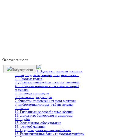
Оборудование по:
Популярности
1. Задвижки, вентили, клапаны,
штоки, штурвалы, коверы, опорные плиты...
2. Шаровые краны
3. Дисковые поворотные затворы / заслонки
4. Шиберные ножевые и щитовые затворы /
задвижки
5. Приводы к арматуре
6. Клапаны и регуляторы
7. Фильтры, грязевики и грязеотделители
8. Виброкомпенсаторы / гибкие вставки
9. Насосы
10. Гидранты и водоразборные колонки
11. Детали трубопроводов и арматуры
12. Трубы
13. Холодильное oборудование
14. Теплообменники
15. Средства учета теплопотребления
16. Расширительные баки / гидроаккамуляторы