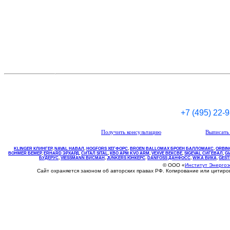
+7 (495) 22-
Получить консультацию
Выписать 
KLINGER КЛИНГЕР
,
NAVAL НАВАЛ
,
НOGFORS ХЕГФОРС
,
BROEN BALLOMAX БРОЕН БАЛЛОМАКС
,
ORBIN
BOHMER БЕМЕР
,
ERHARD ЭРХАРД
,
СИТАЛ SITAL
,
КВО
АРМ
KVO
ARM
,
VEXVE ВЕКСВЕ
,
SIGEVAL СИГЕВАЛ
,
G
БУДЕРУС
,
VIESSMANN ВИСМАН
,
JUNKERS ЮНКЕРС
.
DANFOSS ДАНФОСС
,
WIKA ВИКА
,
GEST
© ООО «
Институт Энерго
Сайт охраняется законом об авторских правах РФ. Копирование или цитир