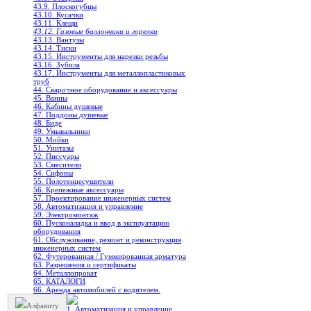
43.9. Плоскогубцы
43.10. Кусачки
43.11. Клещи
43.12. Газовые баллончики и горелки
43.13. Вантузы
43.14. Тиски
43.15. Инструменты для нарезки резьбы
43.16. Зубила
43.17. Инструменты для металлопластиковых
труб
44. Сварочное оборудование и аксессуары
45. Ванны
46. Кабины душевые
47. Поддоны душевые
48. Биде
49. Умывальники
50. Мойки
51. Унитазы
52. Писсуары
53. Смесители
54. Сифоны
55. Полотенцесушители
56. Крепежные аксессуары
57. Проектирование инженерных систем
58. Автоматизация и управление
59. Электромонтаж
60. Пусконаладка и ввод в эксплуатацию
оборудования
61. Обслуживание, ремонт и реконструкция
инженерных систем
62. Футерованная / Гуммированная арматура
63. Разрешения и сертификаты
64. Металлопрокат
65. КАТАЛОГИ
66. Аренда автомобилей с водителем.
Алфавиту
1. Автоматизация и управление