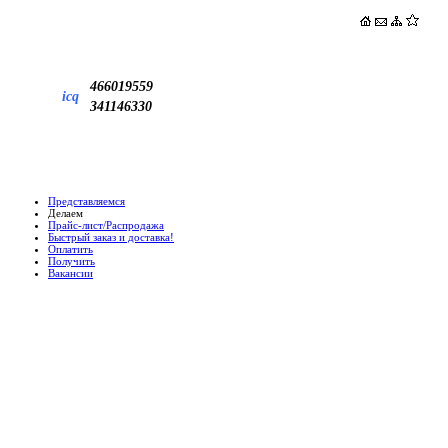
466019559
icq
341146330
Представляемся
Делаем
Прайс-лист/Распродажа
Быстрый заказ и доставка!
Оплатить
Получить
Вакансии