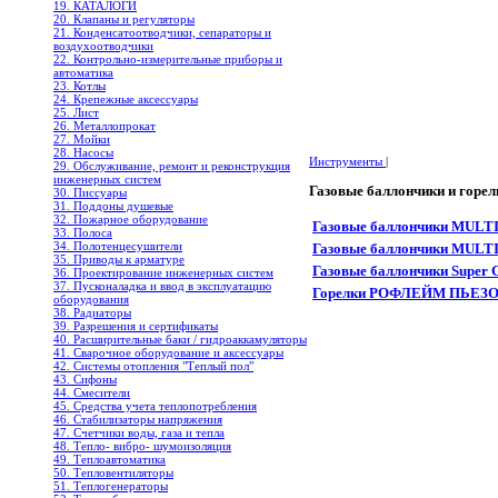
19. КАТАЛОГИ
20. Клапаны и регуляторы
21. Конденсатоотводчики, сепараторы и
воздухоотводчики
22. Контрольно-измерительные приборы и
автоматика
23. Котлы
24. Крепежные аксессуары
25. Лист
26. Металлопрокат
27. Мойки
28. Насосы
Инструменты
|
29. Обслуживание, ремонт и реконструкция
инженерных систем
Газовые баллончики и горел
30. Писсуары
31. Поддоны душевые
32. Пожарное оборудование
Газовые баллончики MULT
33. Полоса
34. Полотенцесушители
Газовые баллончики MULT
35. Приводы к арматуре
Газовые баллончики Supe
36. Проектирование инженерных систем
37. Пусконаладка и ввод в эксплуатацию
Горелки РОФЛЕЙМ ПЬЕЗО
оборудования
38. Радиаторы
39. Разрешения и сертификаты
40. Расширительные баки / гидроаккамуляторы
41. Сварочное оборудование и аксессуары
42. Системы отопления "Теплый пол"
43. Сифоны
44. Смесители
45. Средства учета теплопотребления
46. Стабилизаторы напряжения
47. Счетчики воды, газа и тепла
48. Тепло- вибро- шумоизоляция
49. Теплоавтоматика
50. Тепловентиляторы
51. Теплогенераторы