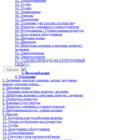
52. Теплообменники
53. Трубы
54. Уголки
55. Умывальники
56. Унитазы
57. Уплотнения
58. Установки для очистки сточных вод
59. Фильтры, грязевики и грязеотделители
60. Футерованная / Гуммированная арматура
61. Холодильное oборудование
62. Шаровые краны
63. Швеллеры
64. Шиберные ножевые и щитовые затворы /
задвижки
65. Электромонтаж
66. Электростанции
67. // СХЕМА ПРОЕЗДА НА ОТГРУЗОЧНЫЙ
СКЛАД //
Средам
1. Водоснабжение
2. Отопление
1. Задвижки, вентили, клапаны, штоки, штурвалы,
коверы, опорные плиты...
2. Шаровые краны
3. Дисковые поворотные затворы / заслонки
4. Шиберные ножевые и щитовые затворы / задвижки
5. Приводы к арматуре
6. Клапаны и регуляторы
7. Фильтры, грязевики и грязеотделители
8. Виброкомпенсаторы / гибкие вставки
9. Насосы
10. Гидранты и водоразборные колонки
11. Детали трубопроводов и арматуры
12. Трубы
13. Холодильное oборудование
14. Теплообменники
15. Средства учета теплопотребления