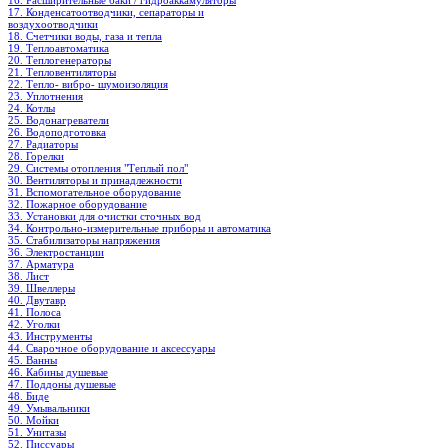
16. Расширительные баки / гидроаккамуляторы
17. Конденсатоотводчики, сепараторы и
воздухоотводчики
18. Счетчики воды, газа и тепла
19. Теплоавтоматика
20. Теплогенераторы
21. Тепловентиляторы
22. Тепло- вибро- шумоизоляция
23. Уплотнения
24. Котлы
25. Водонагреватели
26. Водоподготовка
27. Радиаторы
28. Горелки
29. Системы отопления "Теплый пол"
30. Вентиляторы и принадлежности
31. Вспомогательное оборудование
32. Пожарное оборудование
33. Установки для очистки сточных вод
34. Контрольно-измерительные приборы и автоматика
35. Стабилизаторы напряжения
36. Электростанции
37. Арматура
38. Лист
39. Швеллеры
40. Двутавр
41. Полоса
42. Уголки
43. Инструменты
44. Сварочное оборудование и аксессуары
45. Ванны
46. Кабины душевые
47. Поддоны душевые
48. Биде
49. Умывальники
50. Мойки
51. Унитазы
52. Писсуары