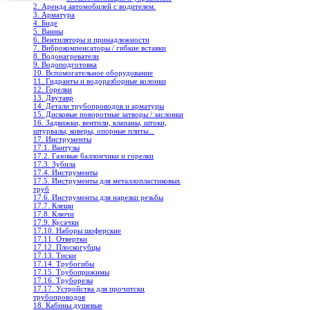
2. Аренда автомобилей с водителем.
3. Арматура
4. Биде
5. Ванны
6. Вентиляторы и принадлежности
7. Виброкомпенсаторы / гибкие вставки
8. Водонагреватели
9. Водоподготовка
10. Вспомогательное оборудование
11. Гидранты и водоразборные колонки
12. Горелки
13. Двутавр
14. Детали трубопроводов и арматуры
15. Дисковые поворотные затворы / заслонки
16. Задвижки, вентили, клапаны, штоки,
штурвалы, коверы, опорные плиты...
17. Инструменты
17.1. Вантузы
17.2. Газовые баллончики и горелки
17.3. Зубила
17.4. Инструменты
17.5. Инструменты для металлопластиковых
труб
17.6. Инструменты для нарезки резьбы
17.7. Клещи
17.8. Ключи
17.9. Кусачки
17.10. Наборы шоферские
17.11. Отвертки
17.12. Плоскогубцы
17.13. Тиски
17.14. Трубогибы
17.15. Трубоприжимы
17.16. Труборезы
17.17. Устройства для прочитски
трубопроводов
18. Кабины душевые