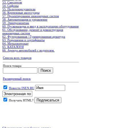
53. Смесители
54. Сифоны
55. Полотенцесушители
56. Крепежные аксессуары
57. Проектирование инженерных систем
58. Автоматизация и управление
59. Электромонтаж
60. Пусконаладка и ввод в эксплуатацию оборудования
61. Обслуживание, ремонт и реконструкция
инженерных систем
62. Футерованная / Гуммированная арматура
63. Разрешения и сертификаты
64. Металлопрокат
65. КАТАЛОГИ
66. Аренда автомобилей с водителем.
Список всех товаров
Поиск товара
Расширенный поиск
Новости INEN.RU
Получать HTML?
.
Сформировать счет безнал. оплаты