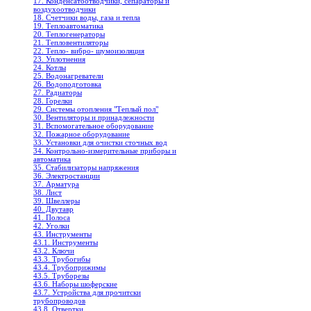
17. Конденсатоотводчики, сепараторы и
воздухоотводчики
18. Счетчики воды, газа и тепла
19. Теплоавтоматика
20. Теплогенераторы
21. Тепловентиляторы
22. Тепло- вибро- шумоизоляция
23. Уплотнения
24. Котлы
25. Водонагреватели
26. Водоподготовка
27. Радиаторы
28. Горелки
29. Системы отопления "Теплый пол"
30. Вентиляторы и принадлежности
31. Вспомогательное оборудование
32. Пожарное оборудование
33. Установки для очистки сточных вод
34. Контрольно-измерительные приборы и
автоматика
35. Стабилизаторы напряжения
36. Электростанции
37. Арматура
38. Лист
39. Швеллеры
40. Двутавр
41. Полоса
42. Уголки
43. Инструменты
43.1. Инструменты
43.2. Ключи
43.3. Трубогибы
43.4. Трубоприжимы
43.5. Труборезы
43.6. Наборы шоферские
43.7. Устройства для прочитски
трубопроводов
43.8. Отвертки