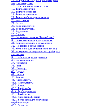
17. Конденсатоотводчики, сепараторы и
воздухоотводчики
18. Счетчики воды, газа и тепла
19. Теплоавтоматика
20. Теплогенераторы
21. Тепловентиляторы
22. Тепло- вибро- шумоизоляция
23. Уплотнения
24. Котлы
25. Водонагреватели
26. Водоподготовка
27. Радиаторы
28. Горелки
29. Системы отопления "Теплый пол"
30. Вентиляторы и принадлежности
31. Вспомогательное оборудование
32. Пожарное оборудование
33. Установки для очистки сточных вод
34. Контрольно-измерительные приборы и
автоматика
35. Стабилизаторы напряжения
36. Электростанции
37. Арматура
38. Лист
39. Швеллеры
40. Двутавр
41. Полоса
42. Уголки
43. Инструменты
43.1. Инструменты
43.2. Ключи
43.3. Трубогибы
43.4. Трубоприжимы
43.5. Труборезы
43.6. Наборы шоферские
43.7. Устройства для прочитски
трубопроводов
43.8. Отвертки