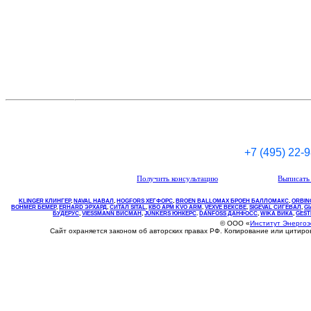
+7 (495) 22-
Получить консультацию
Выписать 
KLINGER КЛИНГЕР
,
NAVAL НАВАЛ
,
НOGFORS ХЕГФОРС
,
BROEN BALLOMAX БРОЕН БАЛЛОМАКС
,
ORBIN
BOHMER БЕМЕР
,
ERHARD ЭРХАРД
,
СИТАЛ SITAL
,
КВО
АРМ
KVO
ARM
,
VEXVE ВЕКСВЕ
,
SIGEVAL СИГЕВАЛ
,
G
БУДЕРУС
,
VIESSMANN ВИСМАН
,
JUNKERS ЮНКЕРС
.
DANFOSS ДАНФОСС
,
WIKA ВИКА
,
GEST
© ООО «
Институт Энерго
Сайт охраняется законом об авторских правах РФ. Копирование или цитир