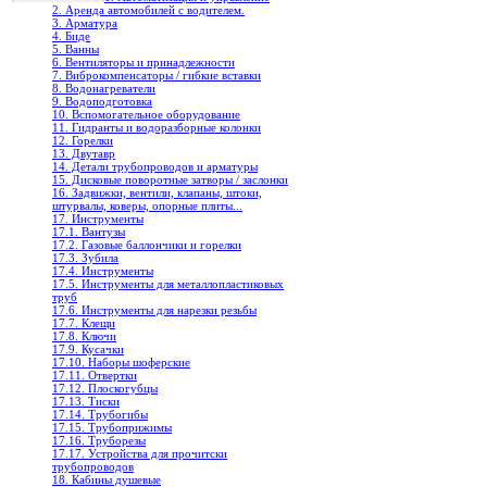
2. Аренда автомобилей с водителем.
3. Арматура
4. Биде
5. Ванны
6. Вентиляторы и принадлежности
7. Виброкомпенсаторы / гибкие вставки
8. Водонагреватели
9. Водоподготовка
10. Вспомогательное оборудование
11. Гидранты и водоразборные колонки
12. Горелки
13. Двутавр
14. Детали трубопроводов и арматуры
15. Дисковые поворотные затворы / заслонки
16. Задвижки, вентили, клапаны, штоки,
штурвалы, коверы, опорные плиты...
17. Инструменты
17.1. Вантузы
17.2. Газовые баллончики и горелки
17.3. Зубила
17.4. Инструменты
17.5. Инструменты для металлопластиковых
труб
17.6. Инструменты для нарезки резьбы
17.7. Клещи
17.8. Ключи
17.9. Кусачки
17.10. Наборы шоферские
17.11. Отвертки
17.12. Плоскогубцы
17.13. Тиски
17.14. Трубогибы
17.15. Трубоприжимы
17.16. Труборезы
17.17. Устройства для прочитски
трубопроводов
18. Кабины душевые