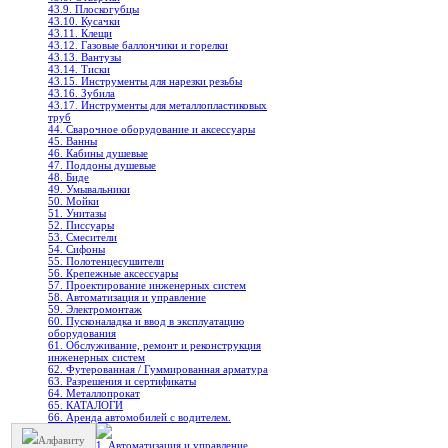
43.9. Плоскогубцы
43.10. Кусачки
43.11. Клещи
43.12. Газовые баллончики и горелки
43.13. Вантузы
43.14. Тиски
43.15. Инструменты для нарезки резьбы
43.16. Зубила
43.17. Инструменты для металлопластиковых
труб
44. Сварочное оборудование и аксессуары
45. Ванны
46. Кабины душевые
47. Поддоны душевые
48. Биде
49. Умывальники
50. Мойки
51. Унитазы
52. Писсуары
53. Смесители
54. Сифоны
55. Полотенцесушители
56. Крепежные аксессуары
57. Проектирование инженерных систем
58. Автоматизация и управление
59. Электромонтаж
60. Пусконаладка и ввод в эксплуатацию
оборудования
61. Обслуживание, ремонт и реконструкция
инженерных систем
62. Футерованная / Гуммированная арматура
63. Разрешения и сертификаты
64. Металлопрокат
65. КАТАЛОГИ
66. Аренда автомобилей с водителем.
Алфавиту
1. Автоматизация и управление