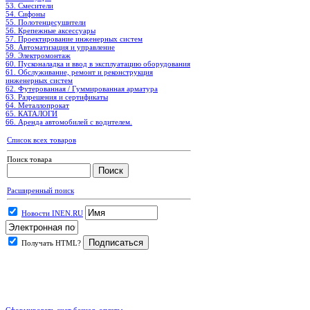
53. Смесители
54. Сифоны
55. Полотенцесушители
56. Крепежные аксессуары
57. Проектирование инженерных систем
58. Автоматизация и управление
59. Электромонтаж
60. Пусконаладка и ввод в эксплуатацию оборудования
61. Обслуживание, ремонт и реконструкция
инженерных систем
62. Футерованная / Гуммированная арматура
63. Разрешения и сертификаты
64. Металлопрокат
65. КАТАЛОГИ
66. Аренда автомобилей с водителем.
Список всех товаров
Поиск товара
Расширенный поиск
Новости INEN.RU
Получать HTML?
.
Сформировать счет безнал. оплаты