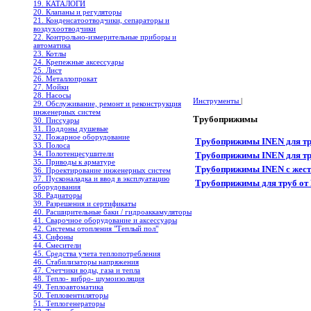
19. КАТАЛОГИ
20. Клапаны и регуляторы
21. Конденсатоотводчики, сепараторы и
воздухоотводчики
22. Контрольно-измерительные приборы и
автоматика
23. Котлы
24. Крепежные аксессуары
25. Лист
26. Металлопрокат
27. Мойки
28. Насосы
Инструменты
|
29. Обслуживание, ремонт и реконструкция
инженерных систем
Трубоприжимы
30. Писсуары
31. Поддоны душевые
32. Пожарное оборудование
Трубоприжимы INEN для тр
33. Полоса
34. Полотенцесушители
Трубоприжимы INEN для тр
35. Приводы к арматуре
Трубоприжимы INEN с жест
36. Проектирование инженерных систем
37. Пусконаладка и ввод в эксплуатацию
Трубоприжимы для труб о
оборудования
38. Радиаторы
39. Разрешения и сертификаты
40. Расширительные баки / гидроаккамуляторы
41. Сварочное оборудование и аксессуары
42. Системы отопления "Теплый пол"
43. Сифоны
44. Смесители
45. Средства учета теплопотребления
46. Стабилизаторы напряжения
47. Счетчики воды, газа и тепла
48. Тепло- вибро- шумоизоляция
49. Теплоавтоматика
50. Тепловентиляторы
51. Теплогенераторы