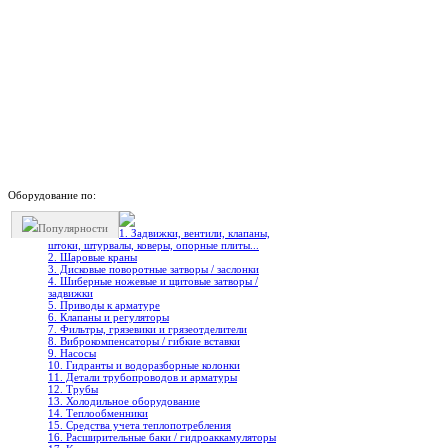
Оборудование по:
Популярности
1. Задвижки, вентили, клапаны,
штоки, штурвалы, коверы, опорные плиты...
2. Шаровые краны
3. Дисковые поворотные затворы / заслонки
4. Шиберные ножевые и щитовые затворы /
задвижки
5. Приводы к арматуре
6. Клапаны и регуляторы
7. Фильтры, грязевики и грязеотделители
8. Виброкомпенсаторы / гибкие вставки
9. Насосы
10. Гидранты и водоразборные колонки
11. Детали трубопроводов и арматуры
12. Трубы
13. Холодильное oборудование
14. Теплообменники
15. Средства учета теплопотребления
16. Расширительные баки / гидроаккамуляторы