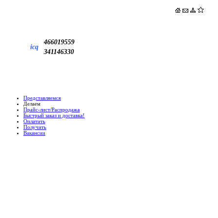
466019559
icq
341146330
Представляемся
Делаем
Прайс-лист/Распродажа
Быстрый заказ и доставка!
Оплатить
Получить
Вакансии