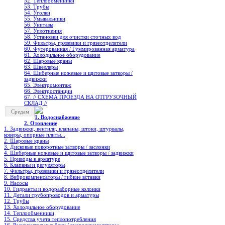
52. Теплообменники
53. Трубы
54. Уголки
55. Умывальники
56. Унитазы
57. Уплотнения
58. Установки для очистки сточных вод
59. Фильтры, грязевики и грязеотделители
60. Футерованная / Гуммированная арматура
61. Холодильное oборудование
62. Шаровые краны
63. Швеллеры
64. Шиберные ножевые и щитовые затворы /
задвижки
65. Электромонтаж
66. Электростанции
67. // СХЕМА ПРОЕЗДА НА ОТГРУЗОЧНЫЙ
СКЛАД //
Средам
1. Водоснабжение
2. Отопление
1. Задвижки, вентили, клапаны, штоки, штурвалы,
коверы, опорные плиты...
2. Шаровые краны
3. Дисковые поворотные затворы / заслонки
4. Шиберные ножевые и щитовые затворы / задвижки
5. Приводы к арматуре
6. Клапаны и регуляторы
7. Фильтры, грязевики и грязеотделители
8. Виброкомпенсаторы / гибкие вставки
9. Насосы
10. Гидранты и водоразборные колонки
11. Детали трубопроводов и арматуры
12. Трубы
13. Холодильное oборудование
14. Теплообменники
15. Средства учета теплопотребления