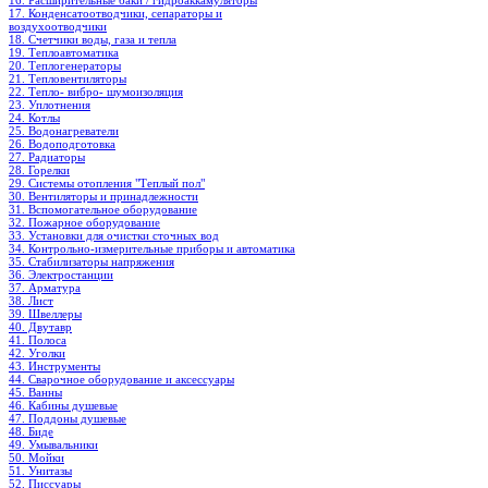
16. Расширительные баки / гидроаккамуляторы
17. Конденсатоотводчики, сепараторы и
воздухоотводчики
18. Счетчики воды, газа и тепла
19. Теплоавтоматика
20. Теплогенераторы
21. Тепловентиляторы
22. Тепло- вибро- шумоизоляция
23. Уплотнения
24. Котлы
25. Водонагреватели
26. Водоподготовка
27. Радиаторы
28. Горелки
29. Системы отопления "Теплый пол"
30. Вентиляторы и принадлежности
31. Вспомогательное оборудование
32. Пожарное оборудование
33. Установки для очистки сточных вод
34. Контрольно-измерительные приборы и автоматика
35. Стабилизаторы напряжения
36. Электростанции
37. Арматура
38. Лист
39. Швеллеры
40. Двутавр
41. Полоса
42. Уголки
43. Инструменты
44. Сварочное оборудование и аксессуары
45. Ванны
46. Кабины душевые
47. Поддоны душевые
48. Биде
49. Умывальники
50. Мойки
51. Унитазы
52. Писсуары