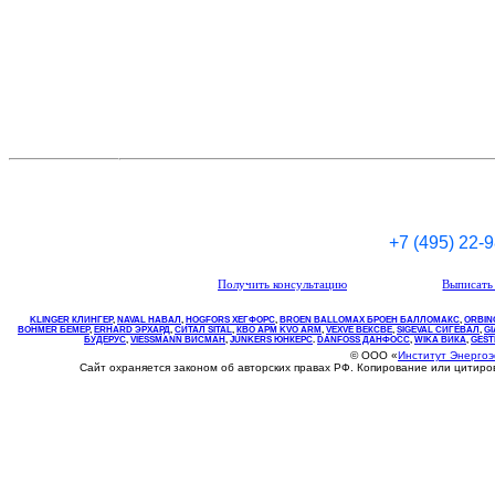
+7 (495) 22-
Получить консультацию
Выписать 
KLINGER КЛИНГЕР
,
NAVAL НАВАЛ
,
НOGFORS ХЕГФОРС
,
BROEN BALLOMAX БРОЕН БАЛЛОМАКС
,
ORBIN
BOHMER БЕМЕР
,
ERHARD ЭРХАРД
,
СИТАЛ SITAL
,
КВО
АРМ
KVO
ARM
,
VEXVE ВЕКСВЕ
,
SIGEVAL СИГЕВАЛ
,
G
БУДЕРУС
,
VIESSMANN ВИСМАН
,
JUNKERS ЮНКЕРС
.
DANFOSS ДАНФОСС
,
WIKA ВИКА
,
GEST
© ООО «
Институт Энерго
Сайт охраняется законом об авторских правах РФ. Копирование или цитир