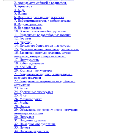
2. Аренда автомобилей с водителем.
3. Арматура
4. Биде
5. Ванны
6. Вентиляторы и принадлежности
7. Виброкомпенсаторы / гибкие вставки
8. Водонагреватели
9. Водоподготовка
10. Вспомогательное оборудование
11. Гидранты и водоразборные колонки
12. Горелки
13. Двутавр
14. Детали трубопроводов и арматуры
15. Дисковые поворотные затворы / заслонки
16. Задвижки, вентили, клапаны, штоки,
штурвалы, коверы, опорные плиты...
17. Инструменты
18. Кабины душевые
19. КАТАЛОГИ
20. Клапаны и регуляторы
21. Конденсатоотводчики, сепараторы и
воздухоотводчики
22. Контрольно-измерительные приборы и
автоматика
23. Котлы
24. Крепежные аксессуары
25. Лист
26. Металлопрокат
27. Мойки
28. Насосы
29. Обслуживание, ремонт и реконструкция
инженерных систем
30. Писсуары
31. Поддоны душевые
32. Пожарное оборудование
33. Полоса
34. Полотенцесушители