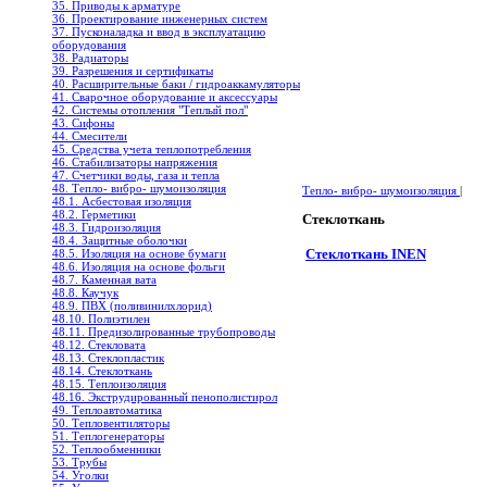
35. Приводы к арматуре
36. Проектирование инженерных систем
37. Пусконаладка и ввод в эксплуатацию
оборудования
38. Радиаторы
39. Разрешения и сертификаты
40. Расширительные баки / гидроаккамуляторы
41. Сварочное оборудование и аксессуары
42. Системы отопления "Теплый пол"
43. Сифоны
44. Смесители
45. Средства учета теплопотребления
46. Стабилизаторы напряжения
47. Счетчики воды, газа и тепла
48. Тепло- вибро- шумоизоляция
Тепло- вибро- шумоизоляция
|
48.1. Асбестовая изоляция
48.2. Герметики
Стеклоткань
48.3. Гидроизоляция
48.4. Защитные оболочки
Стеклоткань INEN
48.5. Изоляция на основе бумаги
48.6. Изоляция на основе фольги
48.7. Каменная вата
48.8. Каучук
48.9. ПВХ (поливинилхлорид)
48.10. Полиэтилен
48.11. Предизолированные трубопроводы
48.12. Стекловата
48.13. Стеклопластик
48.14. Стеклоткань
48.15. Теплоизоляция
48.16. Экструдированный пенополистирол
49. Теплоавтоматика
50. Тепловентиляторы
51. Теплогенераторы
52. Теплообменники
53. Трубы
54. Уголки