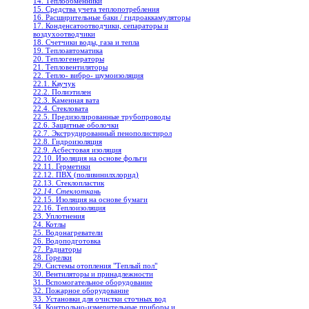
14. Теплообменники
15. Средства учета теплопотребления
16. Расширительные баки / гидроаккамуляторы
17. Конденсатоотводчики, сепараторы и
воздухоотводчики
18. Счетчики воды, газа и тепла
19. Теплоавтоматика
20. Теплогенераторы
21. Тепловентиляторы
22. Тепло- вибро- шумоизоляция
22.1. Каучук
22.2. Полиэтилен
22.3. Каменная вата
22.4. Стекловата
22.5. Предизолированные трубопроводы
22.6. Защитные оболочки
22.7. Экструдированный пенополистирол
22.8. Гидроизоляция
22.9. Асбестовая изоляция
22.10. Изоляция на основе фольги
22.11. Герметики
22.12. ПВХ (поливинилхлорид)
22.13. Стеклопластик
22.14. Стеклоткань
22.15. Изоляция на основе бумаги
22.16. Теплоизоляция
23. Уплотнения
24. Котлы
25. Водонагреватели
26. Водоподготовка
27. Радиаторы
28. Горелки
29. Системы отопления "Теплый пол"
30. Вентиляторы и принадлежности
31. Вспомогательное оборудование
32. Пожарное оборудование
33. Установки для очистки сточных вод
34. Контрольно-измерительные приборы и