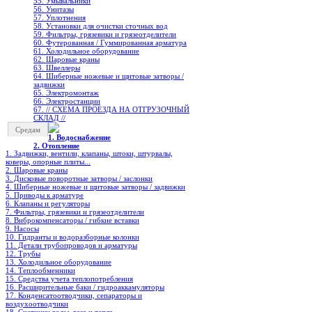
55. Умывальники
56. Унитазы
57. Уплотнения
58. Установки для очистки сточных вод
59. Фильтры, грязевики и грязеотделители
60. Футерованная / Гуммированная арматура
61. Холодильное oборудование
62. Шаровые краны
63. Швеллеры
64. Шиберные ножевые и щитовые затворы /
задвижки
65. Электромонтаж
66. Электростанции
67. // СХЕМА ПРОЕЗДА НА ОТГРУЗОЧНЫЙ
СКЛАД //
Средам
1. Водоснабжение
2. Отопление
1. Задвижки, вентили, клапаны, штоки, штурвалы,
коверы, опорные плиты...
2. Шаровые краны
3. Дисковые поворотные затворы / заслонки
4. Шиберные ножевые и щитовые затворы / задвижки
5. Приводы к арматуре
6. Клапаны и регуляторы
7. Фильтры, грязевики и грязеотделители
8. Виброкомпенсаторы / гибкие вставки
9. Насосы
10. Гидранты и водоразборные колонки
11. Детали трубопроводов и арматуры
12. Трубы
13. Холодильное oборудование
14. Теплообменники
15. Средства учета теплопотребления
16. Расширительные баки / гидроаккамуляторы
17. Конденсатоотводчики, сепараторы и
воздухоотводчики