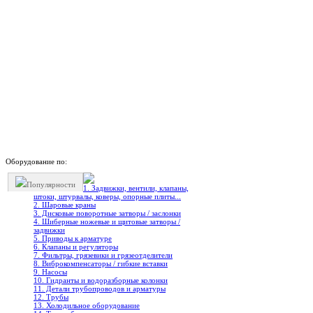
Оборудование по:
Популярности
1. Задвижки, вентили, клапаны,
штоки, штурвалы, коверы, опорные плиты...
2. Шаровые краны
3. Дисковые поворотные затворы / заслонки
4. Шиберные ножевые и щитовые затворы /
задвижки
5. Приводы к арматуре
6. Клапаны и регуляторы
7. Фильтры, грязевики и грязеотделители
8. Виброкомпенсаторы / гибкие вставки
9. Насосы
10. Гидранты и водоразборные колонки
11. Детали трубопроводов и арматуры
12. Трубы
13. Холодильное oборудование