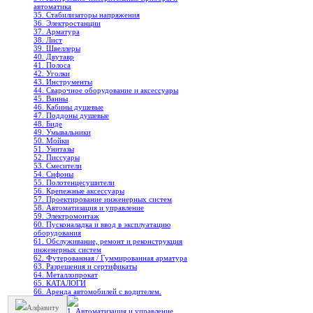
автоматика
35. Стабилизаторы напряжения
36. Электростанции
37. Арматура
38. Лист
39. Швеллеры
40. Двутавр
41. Полоса
42. Уголки
43. Инструменты
44. Сварочное оборудование и аксессуары
45. Ванны
46. Кабины душевые
47. Поддоны душевые
48. Биде
49. Умывальники
50. Мойки
51. Унитазы
52. Писсуары
53. Смесители
54. Сифоны
55. Полотенцесушители
56. Крепежные аксессуары
57. Проектирование инженерных систем
58. Автоматизация и управление
59. Электромонтаж
60. Пусконаладка и ввод в эксплуатацию
оборудования
61. Обслуживание, ремонт и реконструкция
инженерных систем
62. Футерованная / Гуммированная арматура
63. Разрешения и сертификаты
64. Металлопрокат
65. КАТАЛОГИ
66. Аренда автомобилей с водителем.
Алфавиту
1. Автоматизация и управление