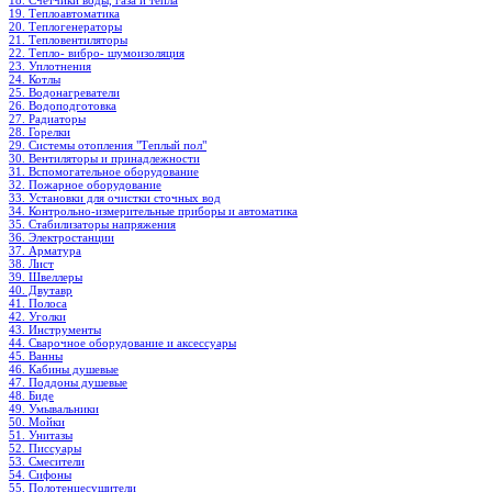
18. Счетчики воды, газа и тепла
19. Теплоавтоматика
20. Теплогенераторы
21. Тепловентиляторы
22. Тепло- вибро- шумоизоляция
23. Уплотнения
24. Котлы
25. Водонагреватели
26. Водоподготовка
27. Радиаторы
28. Горелки
29. Системы отопления "Теплый пол"
30. Вентиляторы и принадлежности
31. Вспомогательное оборудование
32. Пожарное оборудование
33. Установки для очистки сточных вод
34. Контрольно-измерительные приборы и автоматика
35. Стабилизаторы напряжения
36. Электростанции
37. Арматура
38. Лист
39. Швеллеры
40. Двутавр
41. Полоса
42. Уголки
43. Инструменты
44. Сварочное оборудование и аксессуары
45. Ванны
46. Кабины душевые
47. Поддоны душевые
48. Биде
49. Умывальники
50. Мойки
51. Унитазы
52. Писсуары
53. Смесители
54. Сифоны
55. Полотенцесушители