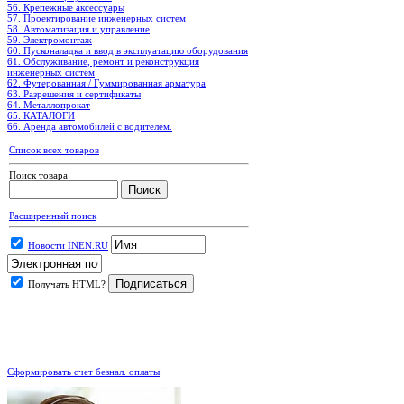
56. Крепежные аксессуары
57. Проектирование инженерных систем
58. Автоматизация и управление
59. Электромонтаж
60. Пусконаладка и ввод в эксплуатацию оборудования
61. Обслуживание, ремонт и реконструкция
инженерных систем
62. Футерованная / Гуммированная арматура
63. Разрешения и сертификаты
64. Металлопрокат
65. КАТАЛОГИ
66. Аренда автомобилей с водителем.
Список всех товаров
Поиск товара
Расширенный поиск
Новости INEN.RU
Получать HTML?
.
Сформировать счет безнал. оплаты