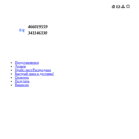
466019559
icq
341146330
Представляемся
Делаем
Прайс-лист/Распродажа
Быстрый заказ и доставка!
Оплатить
Получить
Вакансии