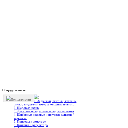
Оборудование по:
Популярности
1. Задвижки, вентили, клапаны,
штоки, штурвалы, коверы, опорные плиты...
2. Шаровые краны
3. Дисковые поворотные затворы / заслонки
4. Шиберные ножевые и щитовые затворы /
задвижки
5. Приводы к арматуре
6. Клапаны и регуляторы