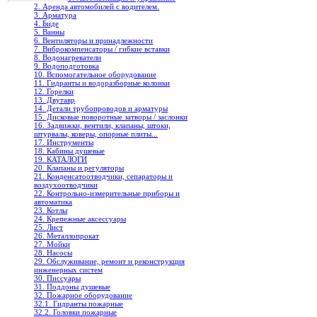
2. Аренда автомобилей с водителем.
3. Арматура
4. Биде
5. Ванны
6. Вентиляторы и принадлежности
7. Виброкомпенсаторы / гибкие вставки
8. Водонагреватели
9. Водоподготовка
10. Вспомогательное оборудование
11. Гидранты и водоразборные колонки
12. Горелки
13. Двутавр
14. Детали трубопроводов и арматуры
15. Дисковые поворотные затворы / заслонки
16. Задвижки, вентили, клапаны, штоки,
штурвалы, коверы, опорные плиты...
17. Инструменты
18. Кабины душевые
19. КАТАЛОГИ
20. Клапаны и регуляторы
21. Конденсатоотводчики, сепараторы и
воздухоотводчики
22. Контрольно-измерительные приборы и
автоматика
23. Котлы
24. Крепежные аксессуары
25. Лист
26. Металлопрокат
27. Мойки
28. Насосы
29. Обслуживание, ремонт и реконструкция
инженерных систем
30. Писсуары
31. Поддоны душевые
32. Пожарное оборудование
32.1. Гидранты пожарные
32.2. Головки пожарные