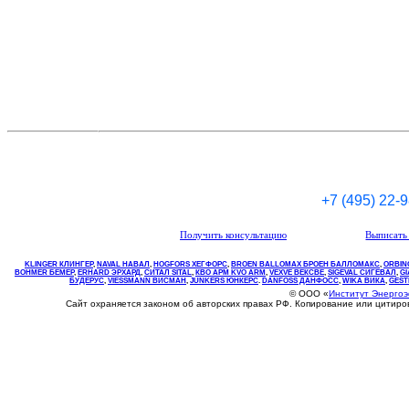
+7 (495) 22-
Получить консультацию
Выписать 
KLINGER КЛИНГЕР
,
NAVAL НАВАЛ
,
НOGFORS ХЕГФОРС
,
BROEN BALLOMAX БРОЕН БАЛЛОМАКС
,
ORBIN
BOHMER БЕМЕР
,
ERHARD ЭРХАРД
,
СИТАЛ SITAL
,
КВО
АРМ
KVO
ARM
,
VEXVE ВЕКСВЕ
,
SIGEVAL СИГЕВАЛ
,
G
БУДЕРУС
,
VIESSMANN ВИСМАН
,
JUNKERS ЮНКЕРС
.
DANFOSS ДАНФОСС
,
WIKA ВИКА
,
GEST
© ООО «
Институт Энерго
Сайт охраняется законом об авторских правах РФ. Копирование или цитир