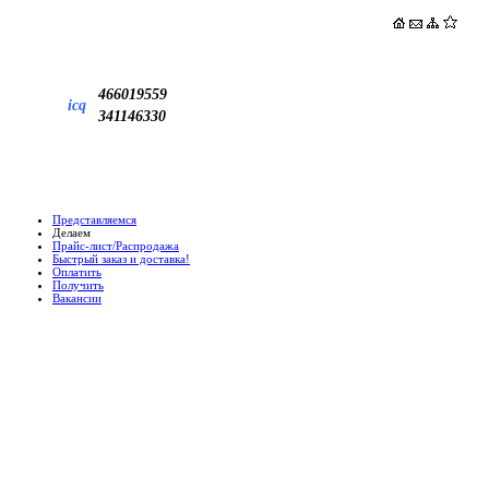
466019559
icq
341146330
Представляемся
Делаем
Прайс-лист/Распродажа
Быстрый заказ и доставка!
Оплатить
Получить
Вакансии