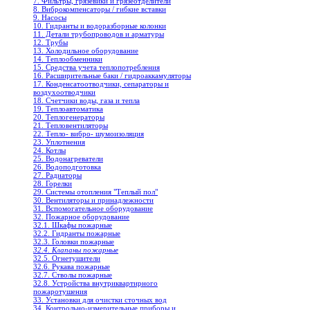
7. Фильтры, грязевики и грязеотделители
8. Виброкомпенсаторы / гибкие вставки
9. Насосы
10. Гидранты и водоразборные колонки
11. Детали трубопроводов и арматуры
12. Трубы
13. Холодильное oборудование
14. Теплообменники
15. Средства учета теплопотребления
16. Расширительные баки / гидроаккамуляторы
17. Конденсатоотводчики, сепараторы и
воздухоотводчики
18. Счетчики воды, газа и тепла
19. Теплоавтоматика
20. Теплогенераторы
21. Тепловентиляторы
22. Тепло- вибро- шумоизоляция
23. Уплотнения
24. Котлы
25. Водонагреватели
26. Водоподготовка
27. Радиаторы
28. Горелки
29. Системы отопления "Теплый пол"
30. Вентиляторы и принадлежности
31. Вспомогательное оборудование
32. Пожарное оборудование
32.1. Шкафы пожарные
32.2. Гидранты пожарные
32.3. Головки пожарные
32.4. Клапаны пожарные
32.5. Огнетушители
32.6. Рукава пожарные
32.7. Стволы пожарные
32.8. Устройства внутриквартирного
пожаротушения
33. Установки для очистки сточных вод
34. Контрольно-измерительные приборы и