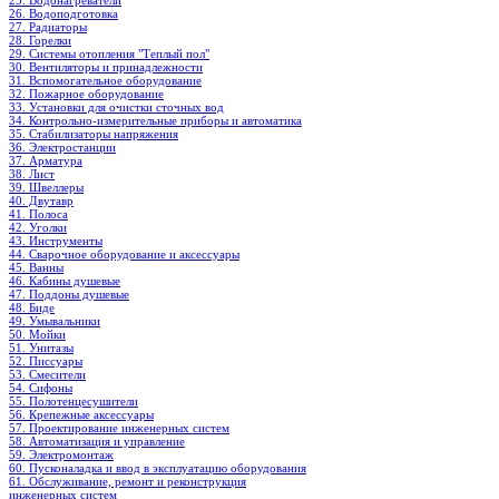
25. Водонагреватели
26. Водоподготовка
27. Радиаторы
28. Горелки
29. Системы отопления "Теплый пол"
30. Вентиляторы и принадлежности
31. Вспомогательное оборудование
32. Пожарное оборудование
33. Установки для очистки сточных вод
34. Контрольно-измерительные приборы и автоматика
35. Стабилизаторы напряжения
36. Электростанции
37. Арматура
38. Лист
39. Швеллеры
40. Двутавр
41. Полоса
42. Уголки
43. Инструменты
44. Сварочное оборудование и аксессуары
45. Ванны
46. Кабины душевые
47. Поддоны душевые
48. Биде
49. Умывальники
50. Мойки
51. Унитазы
52. Писсуары
53. Смесители
54. Сифоны
55. Полотенцесушители
56. Крепежные аксессуары
57. Проектирование инженерных систем
58. Автоматизация и управление
59. Электромонтаж
60. Пусконаладка и ввод в эксплуатацию оборудования
61. Обслуживание, ремонт и реконструкция
инженерных систем