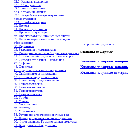
32.3. Клапаны пожарные
32.4. Огнетушители
32.5. Рукава пожарные
32.6. Стволы пожарные
32.7. Устройства внутриквартирного
пожаротушения
32.8. Шкафы пожарные
33. Полоса
34. Полотенцесушители
35. Приводы к арматуре
36. Проектирование инженерных систем
37. Пусконаладка и ввод в эксплуатацию
оборудования
Пожарное оборудование
|
38. Радиаторы
39. Разрешения и сертификаты
Клапаны пожарные
40. Расширительные баки / гидроаккамуляторы
41. Сварочное оборудование и аксессуары
42. Системы отопления "Теплый пол"
Клапаны пожарные запорны
43. Сифоны
Клапаны пожарные запорны
44. Смесители
45. Средства учета теплопотребления
Клапаны чугунные пожарны
46. Стабилизаторы напряжения
47. Счетчики воды, газа и тепла
48. Тепло- вибро- шумоизоляция
49. Теплоавтоматика
50. Тепловентиляторы
51. Теплогенераторы
52. Теплообменники
53. Трубы
54. Уголки
55. Умывальники
56. Унитазы
57. Уплотнения
58. Установки для очистки сточных вод
59. Фильтры, грязевики и грязеотделители
60. Футерованная / Гуммированная арматура
61. Холодильное oборудование