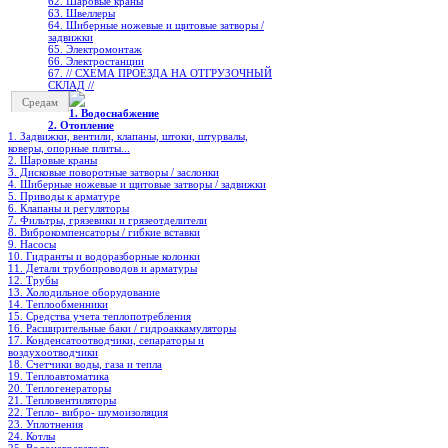
62. Шаровые краны
63. Швеллеры
64. Шиберные ножевые и щитовые затворы /
задвижки
65. Электромонтаж
66. Электростанции
67. // СХЕМА ПРОЕЗДА НА ОТГРУЗОЧНЫЙ
СКЛАД //
Средам
1. Водоснабжение
2. Отопление
1. Задвижки, вентили, клапаны, штоки, штурвалы,
коверы, опорные плиты...
2. Шаровые краны
3. Дисковые поворотные затворы / заслонки
4. Шиберные ножевые и щитовые затворы / задвижки
5. Приводы к арматуре
6. Клапаны и регуляторы
7. Фильтры, грязевики и грязеотделители
8. Виброкомпенсаторы / гибкие вставки
9. Насосы
10. Гидранты и водоразборные колонки
11. Детали трубопроводов и арматуры
12. Трубы
13. Холодильное oборудование
14. Теплообменники
15. Средства учета теплопотребления
16. Расширительные баки / гидроаккамуляторы
17. Конденсатоотводчики, сепараторы и
воздухоотводчики
18. Счетчики воды, газа и тепла
19. Теплоавтоматика
20. Теплогенераторы
21. Тепловентиляторы
22. Тепло- вибро- шумоизоляция
23. Уплотнения
24. Котлы