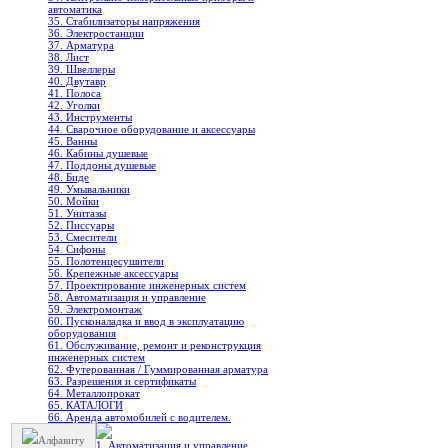
автоматика
35. Стабилизаторы напряжения
36. Электростанции
37. Арматура
38. Лист
39. Швеллеры
40. Двутавр
41. Полоса
42. Уголки
43. Инструменты
44. Сварочное оборудование и аксессуары
45. Ванны
46. Кабины душевые
47. Поддоны душевые
48. Биде
49. Умывальники
50. Мойки
51. Унитазы
52. Писсуары
53. Смесители
54. Сифоны
55. Полотенцесушители
56. Крепежные аксессуары
57. Проектирование инженерных систем
58. Автоматизация и управление
59. Электромонтаж
60. Пусконаладка и ввод в эксплуатацию
оборудования
61. Обслуживание, ремонт и реконструкция
инженерных систем
62. Футерованная / Гуммированная арматура
63. Разрешения и сертификаты
64. Металлопрокат
65. КАТАЛОГИ
66. Аренда автомобилей с водителем.
Алфавиту
1. Автоматизация и управление