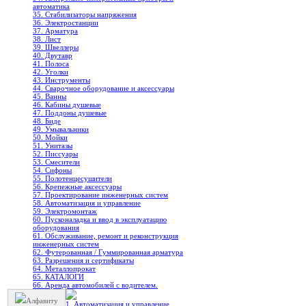
автоматика
35. Стабилизаторы напряжения
36. Электростанции
37. Арматура
38. Лист
39. Швеллеры
40. Двутавр
41. Полоса
42. Уголки
43. Инструменты
44. Сварочное оборудование и аксессуары
45. Ванны
46. Кабины душевые
47. Поддоны душевые
48. Биде
49. Умывальники
50. Мойки
51. Унитазы
52. Писсуары
53. Смесители
54. Сифоны
55. Полотенцесушители
56. Крепежные аксессуары
57. Проектирование инженерных систем
58. Автоматизация и управление
59. Электромонтаж
60. Пусконаладка и ввод в эксплуатацию
оборудования
61. Обслуживание, ремонт и реконструкция
инженерных систем
62. Футерованная / Гуммированная арматура
63. Разрешения и сертификаты
64. Металлопрокат
65. КАТАЛОГИ
66. Аренда автомобилей с водителем.
Алфавиту
1. Автоматизация и управление