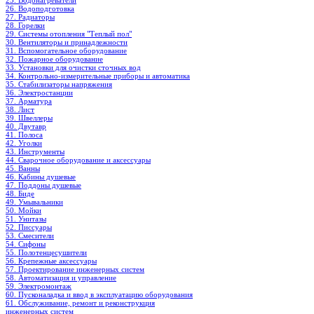
25. Водонагреватели
26. Водоподготовка
27. Радиаторы
28. Горелки
29. Системы отопления "Теплый пол"
30. Вентиляторы и принадлежности
31. Вспомогательное оборудование
32. Пожарное оборудование
33. Установки для очистки сточных вод
34. Контрольно-измерительные приборы и автоматика
35. Стабилизаторы напряжения
36. Электростанции
37. Арматура
38. Лист
39. Швеллеры
40. Двутавр
41. Полоса
42. Уголки
43. Инструменты
44. Сварочное оборудование и аксессуары
45. Ванны
46. Кабины душевые
47. Поддоны душевые
48. Биде
49. Умывальники
50. Мойки
51. Унитазы
52. Писсуары
53. Смесители
54. Сифоны
55. Полотенцесушители
56. Крепежные аксессуары
57. Проектирование инженерных систем
58. Автоматизация и управление
59. Электромонтаж
60. Пусконаладка и ввод в эксплуатацию оборудования
61. Обслуживание, ремонт и реконструкция
инженерных систем