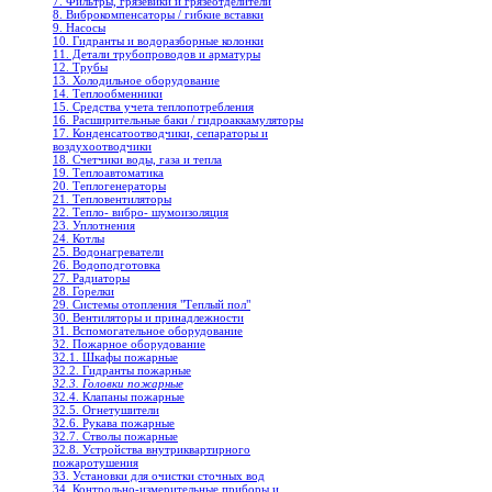
7. Фильтры, грязевики и грязеотделители
8. Виброкомпенсаторы / гибкие вставки
9. Насосы
10. Гидранты и водоразборные колонки
11. Детали трубопроводов и арматуры
12. Трубы
13. Холодильное oборудование
14. Теплообменники
15. Средства учета теплопотребления
16. Расширительные баки / гидроаккамуляторы
17. Конденсатоотводчики, сепараторы и
воздухоотводчики
18. Счетчики воды, газа и тепла
19. Теплоавтоматика
20. Теплогенераторы
21. Тепловентиляторы
22. Тепло- вибро- шумоизоляция
23. Уплотнения
24. Котлы
25. Водонагреватели
26. Водоподготовка
27. Радиаторы
28. Горелки
29. Системы отопления "Теплый пол"
30. Вентиляторы и принадлежности
31. Вспомогательное оборудование
32. Пожарное оборудование
32.1. Шкафы пожарные
32.2. Гидранты пожарные
32.3. Головки пожарные
32.4. Клапаны пожарные
32.5. Огнетушители
32.6. Рукава пожарные
32.7. Стволы пожарные
32.8. Устройства внутриквартирного
пожаротушения
33. Установки для очистки сточных вод
34. Контрольно-измерительные приборы и