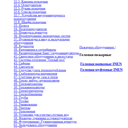
32.3. Клапаны пожарные
32.4. Огнетушители
32.5. Рукава пожарные
32.6. Стволы пожарные
32.7. Устройства внутриквартирного
пожаротушения
32.8. Шкафы пожарные
33. Полоса
34. Полотенцесушители
35. Приводы к арматуре
36. Проектирование инженерных систем
37. Пусконаладка и ввод в эксплуатацию
оборудования
38. Радиаторы
Пожарное оборудование
|
39. Разрешения и сертификаты
40. Расширительные баки / гидроаккамуляторы
Головки пожарные
41. Сварочное оборудование и аксессуары
42. Системы отопления "Теплый пол"
43. Сифоны
Головки цапковые INEN
44. Смесители
Головки муфтовые INEN
45. Средства учета теплопотребления
46. Стабилизаторы напряжения
47. Счетчики воды, газа и тепла
48. Тепло- вибро- шумоизоляция
49. Теплоавтоматика
50. Тепловентиляторы
51. Теплогенераторы
52. Теплообменники
53. Трубы
54. Уголки
55. Умывальники
56. Унитазы
57. Уплотнения
58. Установки для очистки сточных вод
59. Фильтры, грязевики и грязеотделители
60. Футерованная / Гуммированная арматура
61. Холодильное oборудование