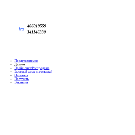
466019559
icq
341146330
Представляемся
Делаем
Прайс-лист/Распродажа
Быстрый заказ и доставка!
Оплатить
Получить
Вакансии