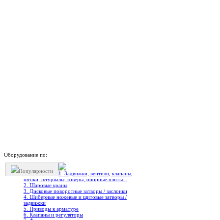
Оборудование по:
Популярности
1. Задвижки, вентили, клапаны,
штоки, штурвалы, коверы, опорные плиты...
2. Шаровые краны
3. Дисковые поворотные затворы / заслонки
4. Шиберные ножевые и щитовые затворы /
задвижки
5. Приводы к арматуре
6. Клапаны и регуляторы