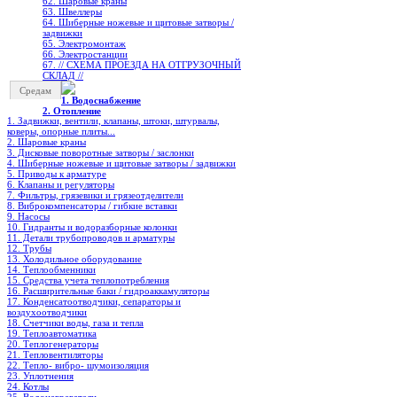
62. Шаровые краны
63. Швеллеры
64. Шиберные ножевые и щитовые затворы /
задвижки
65. Электромонтаж
66. Электростанции
67. // СХЕМА ПРОЕЗДА НА ОТГРУЗОЧНЫЙ
СКЛАД //
Средам
1. Водоснабжение
2. Отопление
1. Задвижки, вентили, клапаны, штоки, штурвалы,
коверы, опорные плиты...
2. Шаровые краны
3. Дисковые поворотные затворы / заслонки
4. Шиберные ножевые и щитовые затворы / задвижки
5. Приводы к арматуре
6. Клапаны и регуляторы
7. Фильтры, грязевики и грязеотделители
8. Виброкомпенсаторы / гибкие вставки
9. Насосы
10. Гидранты и водоразборные колонки
11. Детали трубопроводов и арматуры
12. Трубы
13. Холодильное oборудование
14. Теплообменники
15. Средства учета теплопотребления
16. Расширительные баки / гидроаккамуляторы
17. Конденсатоотводчики, сепараторы и
воздухоотводчики
18. Счетчики воды, газа и тепла
19. Теплоавтоматика
20. Теплогенераторы
21. Тепловентиляторы
22. Тепло- вибро- шумоизоляция
23. Уплотнения
24. Котлы