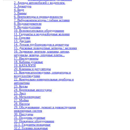
2. Аренда автомобилей с водителем.
3. Арматура
4. Биде
5. Ванны
6. Вентиляторы и принадлежности
7. Виброкомпенсаторы / гибкие вставки
8. Водонагреватели
9. Водоподготовка
10. Вспомогательное оборудование
11. Гидранты и водоразборные колонки
12. Горелки
13. Двутавр
14. Детали трубопроводов и арматуры
15. Дисковые поворотные затворы / заслонки
16. Задвижки, вентили, клапаны, штоки,
штурвалы, коверы, опорные плиты...
17. Инструменты
18. Кабины душевые
19. КАТАЛОГИ
20. Клапаны и регуляторы
21. Конденсатоотводчики, сепараторы и
воздухоотводчики
22. Контрольно-измерительные приборы и
автоматика
23. Котлы
24. Крепежные аксессуары
25. Лист
26. Металлопрокат
27. Мойки
28. Насосы
29. Обслуживание, ремонт и реконструкция
инженерных систем
30. Писсуары
31. Поддоны душевые
32. Пожарное оборудование
32.1. Гидранты пожарные
32.2. Головки пожарные