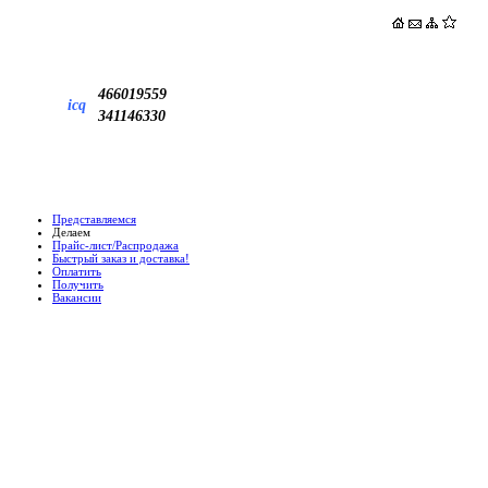
466019559
icq
341146330
Представляемся
Делаем
Прайс-лист/Распродажа
Быстрый заказ и доставка!
Оплатить
Получить
Вакансии