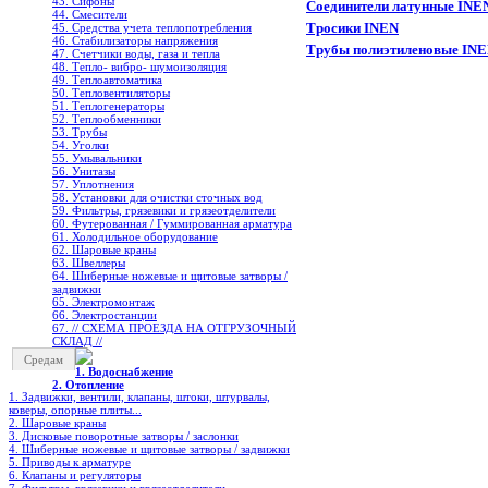
43. Сифоны
Соединители латунные INEN
44. Смесители
Тросики INEN
45. Средства учета теплопотребления
46. Стабилизаторы напряжения
Трубы полиэтиленовые INEN
47. Счетчики воды, газа и тепла
48. Тепло- вибро- шумоизоляция
49. Теплоавтоматика
50. Тепловентиляторы
51. Теплогенераторы
52. Теплообменники
53. Трубы
54. Уголки
55. Умывальники
56. Унитазы
57. Уплотнения
58. Установки для очистки сточных вод
59. Фильтры, грязевики и грязеотделители
60. Футерованная / Гуммированная арматура
61. Холодильное oборудование
62. Шаровые краны
63. Швеллеры
64. Шиберные ножевые и щитовые затворы /
задвижки
65. Электромонтаж
66. Электростанции
67. // СХЕМА ПРОЕЗДА НА ОТГРУЗОЧНЫЙ
СКЛАД //
Средам
1. Водоснабжение
2. Отопление
1. Задвижки, вентили, клапаны, штоки, штурвалы,
коверы, опорные плиты...
2. Шаровые краны
3. Дисковые поворотные затворы / заслонки
4. Шиберные ножевые и щитовые затворы / задвижки
5. Приводы к арматуре
6. Клапаны и регуляторы