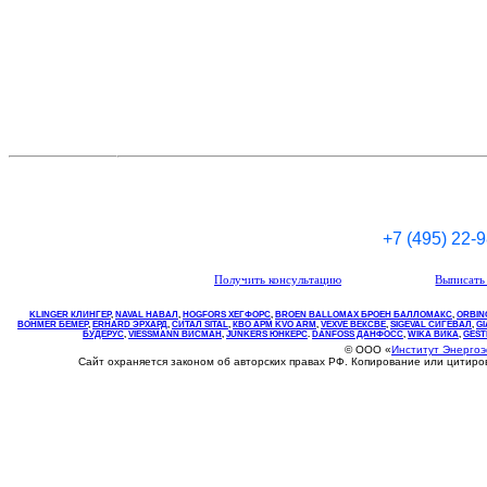
+7 (495) 22-
Получить консультацию
Выписать 
KLINGER КЛИНГЕР
,
NAVAL НАВАЛ
,
НOGFORS ХЕГФОРС
,
BROEN BALLOMAX БРОЕН БАЛЛОМАКС
,
ORBIN
BOHMER БЕМЕР
,
ERHARD ЭРХАРД
,
СИТАЛ SITAL
,
КВО
АРМ
KVO
ARM
,
VEXVE ВЕКСВЕ
,
SIGEVAL СИГЕВАЛ
,
G
БУДЕРУС
,
VIESSMANN ВИСМАН
,
JUNKERS ЮНКЕРС
.
DANFOSS ДАНФОСС
,
WIKA ВИКА
,
GEST
© ООО «
Институт Энерго
Сайт охраняется законом об авторских правах РФ. Копирование или цитир