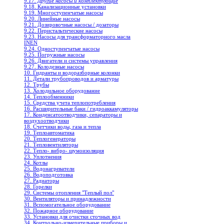
9.17. Другие насосы и комплектующие
9.18. Канализационные установки
9.19. Многоступенчатые насосы
9.20. Линейные насосы
9.21. Дозировочные насосы / дозаторы
9.22. Перистальтические насосы
9.23. Насосы для трансформаторного масла
INEN
9.24. Одноступенчатые насосы
9.25. Погружные насосы
9.26. Двигатели и системы управления
9.27. Колодезные насосы
10. Гидранты и водоразборные колонки
11. Детали трубопроводов и арматуры
12. Трубы
13. Холодильное oборудование
14. Теплообменники
15. Средства учета теплопотребления
16. Расширительные баки / гидроаккамуляторы
17. Конденсатоотводчики, сепараторы и
воздухоотводчики
18. Счетчики воды, газа и тепла
19. Теплоавтоматика
20. Теплогенераторы
21. Тепловентиляторы
22. Тепло- вибро- шумоизоляция
23. Уплотнения
24. Котлы
25. Водонагреватели
26. Водоподготовка
27. Радиаторы
28. Горелки
29. Системы отопления "Теплый пол"
30. Вентиляторы и принадлежности
31. Вспомогательное оборудование
32. Пожарное оборудование
33. Установки для очистки сточных вод
34. Контрольно-измерительные приборы и