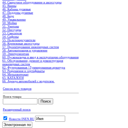
44. Сварочное оборудование и аксессуары
45. Ванны
46. Кабины душевые
47. Поддоны душевые
48. Биде
49. Умывальники
50. Мойки
51. Унитазы
52. Писсуары
53. Смесители
54. Сифоны
55. Полотенцесушители
56. Крепежные аксессуары
57. Проектирование инженерных систем
58. Автоматизация и управление
59. Электромонтаж
60. Пусконаладка и ввод в эксплуатацию оборудования
61. Обслуживание, ремонт и реконструкция
инженерных систем
62. Футерованная / Гуммированная арматура
63. Разрешения и сертификаты
64. Металлопрокат
65. КАТАЛОГИ
66. Аренда автомобилей с водителем.
Список всех товаров
Поиск товара
Расширенный поиск
Новости INEN.RU