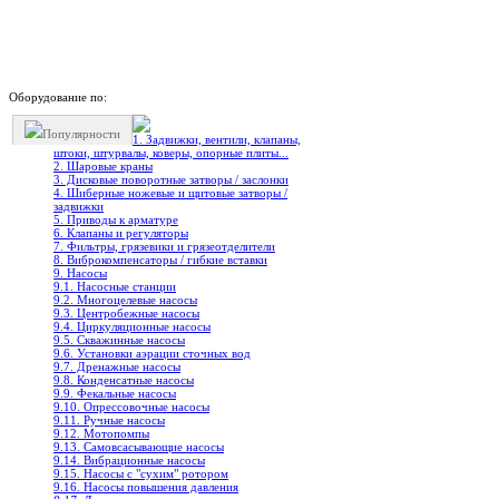
Оборудование по:
Популярности
1. Задвижки, вентили, клапаны,
штоки, штурвалы, коверы, опорные плиты...
2. Шаровые краны
3. Дисковые поворотные затворы / заслонки
4. Шиберные ножевые и щитовые затворы /
задвижки
5. Приводы к арматуре
6. Клапаны и регуляторы
7. Фильтры, грязевики и грязеотделители
8. Виброкомпенсаторы / гибкие вставки
9. Насосы
9.1. Насосные станции
9.2. Многоцелевые насосы
9.3. Центробежные насосы
9.4. Циркуляционные насосы
9.5. Скважинные насосы
9.6. Установки аэрации сточных вод
9.7. Дренажные насосы
9.8. Конденсатные насосы
9.9. Фекальные насосы
9.10. Опрессовочные насосы
9.11. Ручные насосы
9.12. Мотопомпы
9.13. Самовсасывающие насосы
9.14. Вибрационные насосы
9.15. Насосы с "сухим" ротором
9.16. Насосы повышения давления