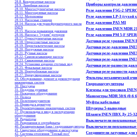
28.8. Конденсатные насосы
Приборы контроля давлени
28.9. Линейные насосы
28.10. Многоступенчатые насосы
Реле давления FSG-2 SPERO
28.11. Многоцелевые насосы
Реле давления LP-3 (сухой 
28.12. Мотопомпы
28.13. Насосные станции
Реле давления PA5 MI
28.14. Насосы для трансформаторного масла
INEN
Реле давления INEN MDR 2
28.15. Насосы повышения давления
Реле давления PM 5-F SPER
28.16. Насосы с "сухим" ротором
28.17. Одноступенчатые насосы
Датчики реле уровня INEN 
28.18. Опрессовочные насосы
28.19. Перистальтические насосы
Датчики реле-давления INE
28.20. Погружные насосы
Датчики реле-давления INE
28.21. Ручные насосы
28.22. Самовсасывающие насосы
Датчики реле-давления INE
28.23. Скважинные насосы
28.24. Установки аэрации сточных вод
Датчики реле-разности дав
28.25. Фекальные насосы
Датчики реле-разности дав
28.26. Центробежные насосы
28.27. Циркуляционные насосы
Фильтры механической очи
29. Обслуживание, ремонт и реконструкция
инженерных систем
Гидроаккумуляторы
30. Писсуары
Клеммы для тросиков INEN
31. Поддоны душевые
32. Пожарное оборудование
Манометры MDR 50/6 (0-6 б
33. Полоса
34. Полотенцесушители
Муфты кабельные
35. Приводы к арматуре
Штуцеры 5-выводные
36. Проектирование инженерных систем
37. Пусконаладка и ввод в эксплуатацию
Шланги INEN ПВХ Ду 25-32
оборудования
38. Радиаторы
Выключатели поплавковые
39. Разрешения и сертификаты
Выключатели поплавковые 
40. Расширительные баки / гидроаккамуляторы
41. Сварочное оборудование и аксессуары
Соединители латунные для 
42. Системы отопления "Теплый пол"