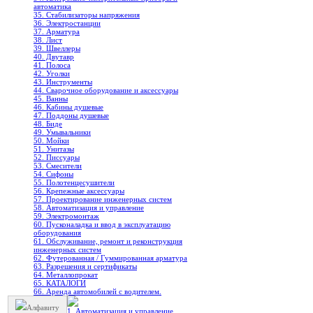
автоматика
35. Стабилизаторы напряжения
36. Электростанции
37. Арматура
38. Лист
39. Швеллеры
40. Двутавр
41. Полоса
42. Уголки
43. Инструменты
44. Сварочное оборудование и аксессуары
45. Ванны
46. Кабины душевые
47. Поддоны душевые
48. Биде
49. Умывальники
50. Мойки
51. Унитазы
52. Писсуары
53. Смесители
54. Сифоны
55. Полотенцесушители
56. Крепежные аксессуары
57. Проектирование инженерных систем
58. Автоматизация и управление
59. Электромонтаж
60. Пусконаладка и ввод в эксплуатацию
оборудования
61. Обслуживание, ремонт и реконструкция
инженерных систем
62. Футерованная / Гуммированная арматура
63. Разрешения и сертификаты
64. Металлопрокат
65. КАТАЛОГИ
66. Аренда автомобилей с водителем.
Алфавиту
1. Автоматизация и управление