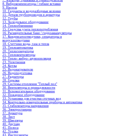
7. Фильтры, грязевики и грязеотделители
8. Виброкомпенсаторы / гибкие вставки
9. Насосы
10. Гидранты и водоразборные колонки
11. Детали трубопроводов и арматуры
12. Трубы
13. Холодильное oборудование
14. Теплообменники
15. Средства учета теплопотребления
16. Расширительные баки / гидроаккамуляторы
17. Конденсатоотводчики, сепараторы и
воздухоотводчики
18. Счетчики воды, газа и тепла
19. Теплоавтоматика
20. Теплогенераторы
21. Тепловентиляторы
22. Тепло- вибро- шумоизоляция
23. Уплотнения
24. Котлы
25. Водонагреватели
26. Водоподготовка
27. Радиаторы
28. Горелки
29. Системы отопления "Теплый пол"
30. Вентиляторы и принадлежности
31. Вспомогательное оборудование
32. Пожарное оборудование
33. Установки для очистки сточных вод
34. Контрольно-измерительные приборы и автоматика
35. Стабилизаторы напряжения
36. Электростанции
37. Арматура
38. Лист
39. Швеллеры
40. Двутавр
41. Полоса
42. Уголки
43. Инструменты