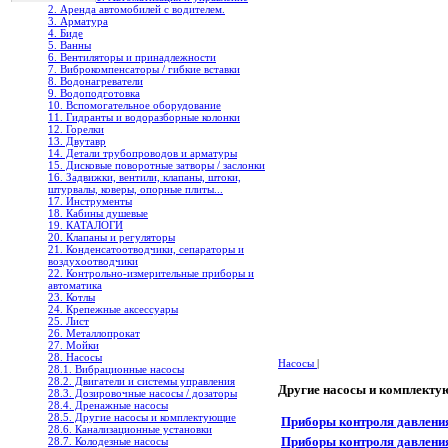
2. Аренда автомобилей с водителем.
3. Арматура
4. Биде
5. Ванны
6. Вентиляторы и принадлежности
7. Виброкомпенсаторы / гибкие вставки
8. Водонагреватели
9. Водоподготовка
10. Вспомогательное оборудование
11. Гидранты и водоразборные колонки
12. Горелки
13. Двутавр
14. Детали трубопроводов и арматуры
15. Дисковые поворотные затворы / заслонки
16. Задвижки, вентили, клапаны, штоки,
штурвалы, коверы, опорные плиты...
17. Инструменты
18. Кабины душевые
19. КАТАЛОГИ
20. Клапаны и регуляторы
21. Конденсатоотводчики, сепараторы и
воздухоотводчики
22. Контрольно-измерительные приборы и
автоматика
23. Котлы
24. Крепежные аксессуары
25. Лист
26. Металлопрокат
27. Мойки
28. Насосы
Насосы
|
28.1. Вибрационные насосы
28.2. Двигатели и системы управления
Другие насосы и комплект
28.3. Дозировочные насосы / дозаторы
28.4. Дренажные насосы
28.5. Другие насосы и комплектующие
Приборы контроля давлени
28.6. Канализационные установки
Приборы контроля давления
28.7. Колодезные насосы