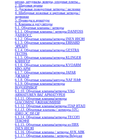
штоки, штурвалы, коверы, опорные плиты...
2. Шаровые краны
3. Дисковые поворотные затворы / заслонки
4. Шиберные ножевые и щитовые затворы /
задвижки
5. Приводы к арматуре
6. Клапаны и регуляторы
6.1. Обратные клапаны / затворы
6.1.1. Обратные клапаны / затворы DANFOSS
ДАНФОСС
6.1.2. Обратные клапаны/затворы INEN ИНЭН
6.1.3. Обратные клапаны/затворы ERHARD
ЭРХАРД
6.1.4. Обратные клапаны/затворы GESTRA
ГЕСТРА
6.1.5. Обратные клапаны/затворы KLINGER
КЛИНГЕР
6.1.6. Обратные клапаны/затворы KVOARM
КВО-АРМ
6.1.7. Обратные клапаны/затворы JAFAR
ДЖАФАР
6.1.8. Обратные клапаны/завторы NAF НАФ
6.1.9. Обратные клапаны/затворы
ВОДОПРИБОР
6.1.10. Обратные клапаны/затворы VAG
ARMATUREN ВАГ АРМАТУРЕН
6.1.11. Обратные клапаны/затворы
GIACOMINI ДЖИАКОМИНИ
6.1.12. Обратные клапаны/затворы ITAP ИТАП
6.1.13. Обратные клапаны / затворы STC-
IDRO ЭС ТИ СИ
6.1.14. Обратные клапаны/затворы TECOFI
ТЕКОФИ
6.1.15. Обратные клапаны/затворы из ПВХ
INEN ИНЭН
6.1.16. Обратные клапаны / затворы AVK АВК
6.1.17. Обратные клапаны / затворы Belgicast