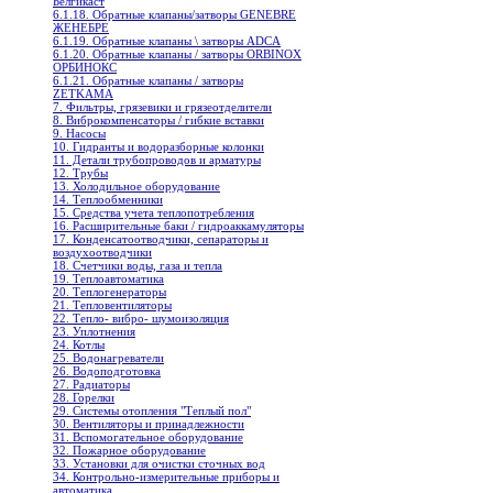
Белгикаст
6.1.18. Обратные клапаны/затворы GENEBRE
ЖЕНЕБРЕ
6.1.19. Обратные клапаны \ затворы ADCA
6.1.20. Обратные клапаны / затворы ORBINOX
ОРБИНОКС
6.1.21. Обратные клапаны / затворы
ZETKAMA
7. Фильтры, грязевики и грязеотделители
8. Виброкомпенсаторы / гибкие вставки
9. Насосы
10. Гидранты и водоразборные колонки
11. Детали трубопроводов и арматуры
12. Трубы
13. Холодильное oборудование
14. Теплообменники
15. Средства учета теплопотребления
16. Расширительные баки / гидроаккамуляторы
17. Конденсатоотводчики, сепараторы и
воздухоотводчики
18. Счетчики воды, газа и тепла
19. Теплоавтоматика
20. Теплогенераторы
21. Тепловентиляторы
22. Тепло- вибро- шумоизоляция
23. Уплотнения
24. Котлы
25. Водонагреватели
26. Водоподготовка
27. Радиаторы
28. Горелки
29. Системы отопления "Теплый пол"
30. Вентиляторы и принадлежности
31. Вспомогательное оборудование
32. Пожарное оборудование
33. Установки для очистки сточных вод
34. Контрольно-измерительные приборы и
автоматика