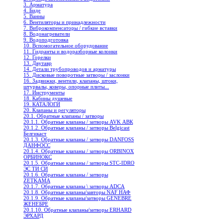
3. Арматура
4. Биде
5. Ванны
6. Вентиляторы и принадлежности
7. Виброкомпенсаторы / гибкие вставки
8. Водонагреватели
9. Водоподготовка
10. Вспомогательное оборудование
11. Гидранты и водоразборные колонки
12. Горелки
13. Двутавр
14. Детали трубопроводов и арматуры
15. Дисковые поворотные затворы / заслонки
16. Задвижки, вентили, клапаны, штоки,
штурвалы, коверы, опорные плиты...
17. Инструменты
18. Кабины душевые
19. КАТАЛОГИ
20. Клапаны и регуляторы
20.1. Обратные клапаны / затворы
20.1.1. Обратные клапаны / затворы AVK АВК
20.1.2. Обратные клапаны / затворы Belgicast
Белгикаст
20.1.3. Обратные клапаны / затворы DANFOSS
ДАНФОСС
20.1.4. Обратные клапаны / затворы ORBINOX
ОРБИНОКС
20.1.5. Обратные клапаны / затворы STC-IDRO
ЭС ТИ СИ
20.1.6. Обратные клапаны / затворы
ZETKAMA
20.1.7. Обратные клапаны \ затворы ADCA
20.1.8. Обратные клапаны/завторы NAF НАФ
20.1.9. Обратные клапаны/затворы GENEBRE
ЖЕНЕБРЕ
20.1.10. Обратные клапаны/затворы ERHARD
ЭРХАРД