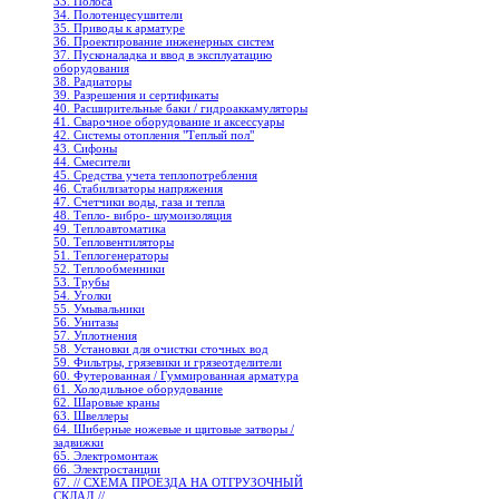
33. Полоса
34. Полотенцесушители
35. Приводы к арматуре
36. Проектирование инженерных систем
37. Пусконаладка и ввод в эксплуатацию
оборудования
38. Радиаторы
39. Разрешения и сертификаты
40. Расширительные баки / гидроаккамуляторы
41. Сварочное оборудование и аксессуары
42. Системы отопления "Теплый пол"
43. Сифоны
44. Смесители
45. Средства учета теплопотребления
46. Стабилизаторы напряжения
47. Счетчики воды, газа и тепла
48. Тепло- вибро- шумоизоляция
49. Теплоавтоматика
50. Тепловентиляторы
51. Теплогенераторы
52. Теплообменники
53. Трубы
54. Уголки
55. Умывальники
56. Унитазы
57. Уплотнения
58. Установки для очистки сточных вод
59. Фильтры, грязевики и грязеотделители
60. Футерованная / Гуммированная арматура
61. Холодильное oборудование
62. Шаровые краны
63. Швеллеры
64. Шиберные ножевые и щитовые затворы /
задвижки
65. Электромонтаж
66. Электростанции
67. // СХЕМА ПРОЕЗДА НА ОТГРУЗОЧНЫЙ
СКЛАД //