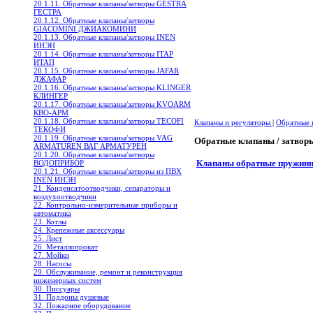
20.1.11. Обратные клапаны/затворы GESTRA
ГЕСТРА
20.1.12. Обратные клапаны/затворы
GIACOMINI ДЖИАКОМИНИ
20.1.13. Обратные клапаны/затворы INEN
ИНЭН
20.1.14. Обратные клапаны/затворы ITAP
ИТАП
20.1.15. Обратные клапаны/затворы JAFAR
ДЖАФАР
20.1.16. Обратные клапаны/затворы KLINGER
КЛИНГЕР
20.1.17. Обратные клапаны/затворы KVOARM
КВО-АРМ
20.1.18. Обратные клапаны/затворы TECOFI
Клапаны и регуляторы
|
Обратные 
ТЕКОФИ
20.1.19. Обратные клапаны/затворы VAG
Обратные клапаны / затво
ARMATUREN ВАГ АРМАТУРЕН
20.1.20. Обратные клапаны/затворы
Клапаны обратные пружинн
ВОДОПРИБОР
20.1.21. Обратные клапаны/затворы из ПВХ
INEN ИНЭН
21. Конденсатоотводчики, сепараторы и
воздухоотводчики
22. Контрольно-измерительные приборы и
автоматика
23. Котлы
24. Крепежные аксессуары
25. Лист
26. Металлопрокат
27. Мойки
28. Насосы
29. Обслуживание, ремонт и реконструкция
инженерных систем
30. Писсуары
31. Поддоны душевые
32. Пожарное оборудование