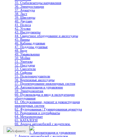
35. Стабилизаторы напряжения
36. Электростанции
37. Арматура
38. Лист
39. Швеллеры
40. Двутавр
41. Полоса
42. Уголки
43. Инструменты
44. Сварочное оборудование и аксессуары
45. Ванны
46. Кабины душевые
47. Поддоны душевые
48. Биде
49. Умывальники
50. Мойки
51. Унитазы
52. Писсуары
53. Смесители
54. Сифоны
55. Полотенцесушители
56. Крепежные аксессуары
57. Проектирование инженерных систем
58. Автоматизация и управление
59. Электромонтаж
60. Пусконаладка и ввод в эксплуатацию
оборудования
61. Обслуживание, ремонт и реконструкция
инженерных систем
62. Футерованная / Гуммированная арматура
63. Разрешения и сертификаты
64. Металлопрокат
65. КАТАЛОГИ
66. Аренда автомобилей с водителем.
Алфавиту
1. Автоматизация и управление
2. Аренда автомобилей с водителем.