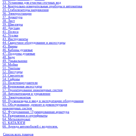
33. Установки для очистки сточных вод
34. Контрольно-измерительные приборы и автоматика
35. Стабилизаторы напряжения
36. Электростанции
37. Арматура
38. Лист
39. Швеллеры
40. Двутавр
41. Полоса
42. Уголки
43. Инструменты
44. Сварочное оборудование и аксессуары
45. Ванны
46. Кабины душевые
47. Поддоны душевые
48. Биде
49. Умывальники
50. Мойки
51. Унитазы
52. Писсуары
53. Смесители
54. Сифоны
55. Полотенцесушители
56. Крепежные аксессуары
57. Проектирование инженерных систем
58. Автоматизация и управление
59. Электромонтаж
60. Пусконаладка и ввод в эксплуатацию оборудования
61. Обслуживание, ремонт и реконструкция
инженерных систем
62. Футерованная / Гуммированная арматура
63. Разрешения и сертификаты
64. Металлопрокат
65. КАТАЛОГИ
66. Аренда автомобилей с водителем.
Список всех товаров