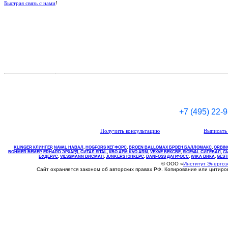
Быстрая связь с нами
!
+7 (495) 22-
Получить консультацию
Выписать 
KLINGER КЛИНГЕР
,
NAVAL НАВАЛ
,
НOGFORS ХЕГФОРС
,
BROEN BALLOMAX БРОЕН БАЛЛОМАКС
,
ORBIN
BOHMER БЕМЕР
,
ERHARD ЭРХАРД
,
СИТАЛ SITAL
,
КВО
АРМ
KVO
ARM
,
VEXVE ВЕКСВЕ
,
SIGEVAL СИГЕВАЛ
,
G
БУДЕРУС
,
VIESSMANN ВИСМАН
,
JUNKERS ЮНКЕРС
.
DANFOSS ДАНФОСС
,
WIKA ВИКА
,
GEST
© ООО «
Институт Энерго
Сайт охраняется законом об авторских правах РФ. Копирование или цитир