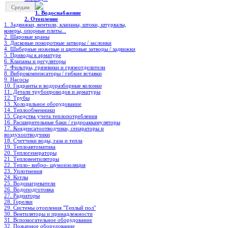
Средам
1. Водоснабжение
2. Отопление
1. Задвижки, вентили, клапаны, штоки, штурвалы,
коверы, опорные плиты...
2. Шаровые краны
3. Дисковые поворотные затворы / заслонки
4. Шиберные ножевые и щитовые затворы / задвижки
5. Приводы к арматуре
6. Клапаны и регуляторы
7. Фильтры, грязевики и грязеотделители
8. Виброкомпенсаторы / гибкие вставки
9. Насосы
10. Гидранты и водоразборные колонки
11. Детали трубопроводов и арматуры
12. Трубы
13. Холодильное oборудование
14. Теплообменники
15. Средства учета теплопотребления
16. Расширительные баки / гидроаккамуляторы
17. Конденсатоотводчики, сепараторы и
воздухоотводчики
18. Счетчики воды, газа и тепла
19. Теплоавтоматика
20. Теплогенераторы
21. Тепловентиляторы
22. Тепло- вибро- шумоизоляция
23. Уплотнения
24. Котлы
25. Водонагреватели
26. Водоподготовка
27. Радиаторы
28. Горелки
29. Системы отопления "Теплый пол"
30. Вентиляторы и принадлежности
31. Вспомогательное оборудование
32. Пожарное оборудование