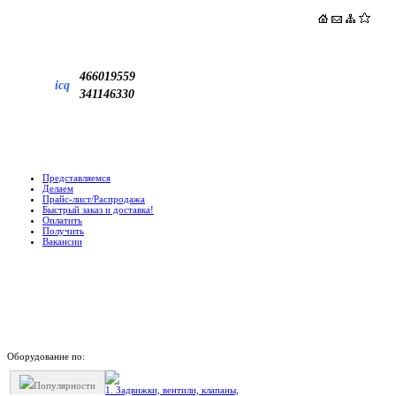
466019559
icq
341146330
Представляемся
Делаем
Прайс-лист/Распродажа
Быстрый заказ и доставка!
Оплатить
Получить
Вакансии
Оборудование по:
Популярности
1. Задвижки, вентили, клапаны,