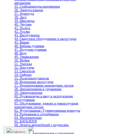
автоматика
35. Стабилизаторы напряжения
36. Электростанции
37. Арматура
38. Лист
39. Швеллеры
40. Двутавр
41. Полоса
42. Уголки
43. Инструменты
44. Сварочное оборудование и аксессуары
45. Ванны
46. Кабины душевые
47. Поддоны душевые
48. Биде
49. Умывальники
50. Мойки
51. Унитазы
52. Писсуары
53. Смесители
54. Сифоны
55. Полотенцесушители
56. Крепежные аксессуары
57. Проектирование инженерных систем
58. Автоматизация и управление
59. Электромонтаж
60. Пусконаладка и ввод в эксплуатацию
оборудования
61. Обслуживание, ремонт и реконструкция
инженерных систем
62. Футерованная / Гуммированная арматура
63. Разрешения и сертификаты
64. Металлопрокат
65. КАТАЛОГИ
66. Аренда автомобилей с водителем.
Алфавиту
1. Автоматизация и управление