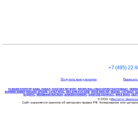
+7 (495) 22-
Получить консультацию
Выписать 
KLINGER КЛИНГЕР
,
NAVAL НАВАЛ
,
НOGFORS ХЕГФОРС
,
BROEN BALLOMAX БРОЕН БАЛЛОМАКС
,
ORBIN
BOHMER БЕМЕР
,
ERHARD ЭРХАРД
,
СИТАЛ SITAL
,
КВО
АРМ
KVO
ARM
,
VEXVE ВЕКСВЕ
,
SIGEVAL СИГЕВАЛ
,
G
БУДЕРУС
,
VIESSMANN ВИСМАН
,
JUNKERS ЮНКЕРС
.
DANFOSS ДАНФОСС
,
WIKA ВИКА
,
GEST
© ООО «
Институт Энерго
Сайт охраняется законом об авторских правах РФ. Копирование или цитир