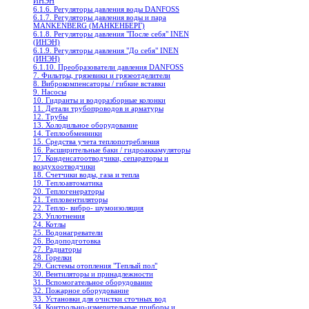
ИНЭН
6.1.6. Регуляторы давления воды DANFOSS
6.1.7. Регуляторы давления воды и пара
MANKENBERG (МАНКЕНБЕРГ)
6.1.8. Регуляторы давления "После себя" INEN
(ИНЭН)
6.1.9. Регуляторы давления "До себя" INEN
(ИНЭН)
6.1.10. Преобразователи давления DANFOSS
7. Фильтры, грязевики и грязеотделители
8. Виброкомпенсаторы / гибкие вставки
9. Насосы
10. Гидранты и водоразборные колонки
11. Детали трубопроводов и арматуры
12. Трубы
13. Холодильное oборудование
14. Теплообменники
15. Средства учета теплопотребления
16. Расширительные баки / гидроаккамуляторы
17. Конденсатоотводчики, сепараторы и
воздухоотводчики
18. Счетчики воды, газа и тепла
19. Теплоавтоматика
20. Теплогенераторы
21. Тепловентиляторы
22. Тепло- вибро- шумоизоляция
23. Уплотнения
24. Котлы
25. Водонагреватели
26. Водоподготовка
27. Радиаторы
28. Горелки
29. Системы отопления "Теплый пол"
30. Вентиляторы и принадлежности
31. Вспомогательное оборудование
32. Пожарное оборудование
33. Установки для очистки сточных вод
34. Контрольно-измерительные приборы и