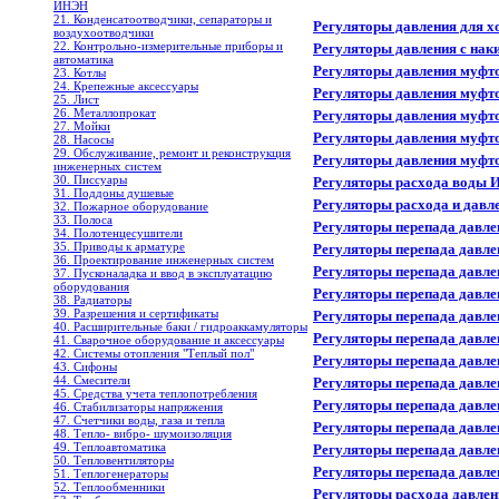
ИНЭН
21. Конденсатоотводчики, сепараторы и
Регуляторы давления для 
воздухоотводчики
22. Контрольно-измерительные приборы и
Регуляторы давления с на
автоматика
Регуляторы давления муфто
23. Котлы
24. Крепежные аксессуары
Регуляторы давления муфто
25. Лист
26. Металлопрокат
Регуляторы давления муфто
27. Мойки
Регуляторы давления муфт
28. Насосы
29. Обслуживание, ремонт и реконструкция
Регуляторы давления муфт
инженерных систем
30. Писсуары
Регуляторы расхода воды И
31. Поддоны душевые
Регуляторы расхода и дав
32. Пожарное оборудование
33. Полоса
Регуляторы перепада давле
34. Полотенцесушители
35. Приводы к арматуре
Регуляторы перепада давле
36. Проектирование инженерных систем
Регуляторы перепада давл
37. Пусконаладка и ввод в эксплуатацию
оборудования
Регуляторы перепада давле
38. Радиаторы
39. Разрешения и сертификаты
Регуляторы перепада давле
40. Расширительные баки / гидроаккамуляторы
Регуляторы перепада давл
41. Сварочное оборудование и аксессуары
42. Системы отопления "Теплый пол"
Регуляторы перепада давл
43. Сифоны
44. Смесители
Регуляторы перепада давл
45. Средства учета теплопотребления
Регуляторы перепада давл
46. Стабилизаторы напряжения
47. Счетчики воды, газа и тепла
Регуляторы перепада давле
48. Тепло- вибро- шумоизоляция
49. Теплоавтоматика
Регуляторы перепада давл
50. Тепловентиляторы
Регуляторы перепада давл
51. Теплогенераторы
52. Теплообменники
Регуляторы расхода давлен