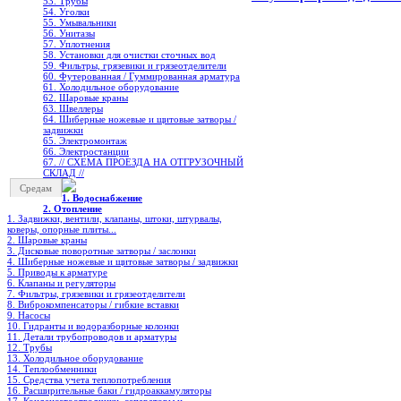
53. Трубы
54. Уголки
55. Умывальники
56. Унитазы
57. Уплотнения
58. Установки для очистки сточных вод
59. Фильтры, грязевики и грязеотделители
60. Футерованная / Гуммированная арматура
61. Холодильное oборудование
62. Шаровые краны
63. Швеллеры
64. Шиберные ножевые и щитовые затворы /
задвижки
65. Электромонтаж
66. Электростанции
67. // СХЕМА ПРОЕЗДА НА ОТГРУЗОЧНЫЙ
СКЛАД //
Средам
1. Водоснабжение
2. Отопление
1. Задвижки, вентили, клапаны, штоки, штурвалы,
коверы, опорные плиты...
2. Шаровые краны
3. Дисковые поворотные затворы / заслонки
4. Шиберные ножевые и щитовые затворы / задвижки
5. Приводы к арматуре
6. Клапаны и регуляторы
7. Фильтры, грязевики и грязеотделители
8. Виброкомпенсаторы / гибкие вставки
9. Насосы
10. Гидранты и водоразборные колонки
11. Детали трубопроводов и арматуры
12. Трубы
13. Холодильное oборудование
14. Теплообменники
15. Средства учета теплопотребления
16. Расширительные баки / гидроаккамуляторы