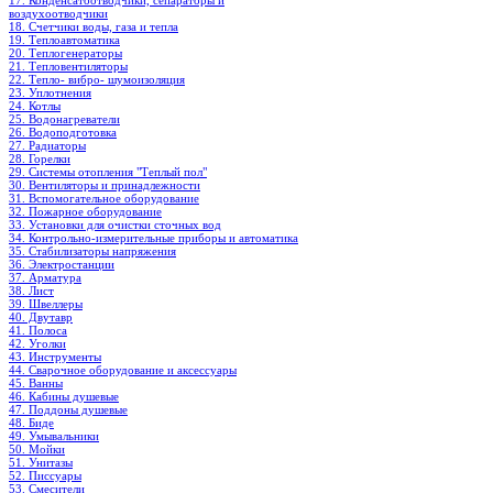
17. Конденсатоотводчики, сепараторы и
воздухоотводчики
18. Счетчики воды, газа и тепла
19. Теплоавтоматика
20. Теплогенераторы
21. Тепловентиляторы
22. Тепло- вибро- шумоизоляция
23. Уплотнения
24. Котлы
25. Водонагреватели
26. Водоподготовка
27. Радиаторы
28. Горелки
29. Системы отопления "Теплый пол"
30. Вентиляторы и принадлежности
31. Вспомогательное оборудование
32. Пожарное оборудование
33. Установки для очистки сточных вод
34. Контрольно-измерительные приборы и автоматика
35. Стабилизаторы напряжения
36. Электростанции
37. Арматура
38. Лист
39. Швеллеры
40. Двутавр
41. Полоса
42. Уголки
43. Инструменты
44. Сварочное оборудование и аксессуары
45. Ванны
46. Кабины душевые
47. Поддоны душевые
48. Биде
49. Умывальники
50. Мойки
51. Унитазы
52. Писсуары
53. Смесители