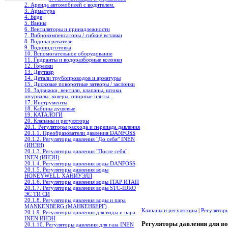
2. Аренда автомобилей с водителем.
3. Арматура
4. Биде
5. Ванны
6. Вентиляторы и принадлежности
7. Виброкомпенсаторы / гибкие вставки
8. Водонагреватели
9. Водоподготовка
10. Вспомогательное оборудование
11. Гидранты и водоразборные колонки
12. Горелки
13. Двутавр
14. Детали трубопроводов и арматуры
15. Дисковые поворотные затворы / заслонки
16. Задвижки, вентили, клапаны, штоки,
штурвалы, коверы, опорные плиты...
17. Инструменты
18. Кабины душевые
19. КАТАЛОГИ
20. Клапаны и регуляторы
20.1. Регуляторы расхода и перепада давления
20.1.1. Преобразователи давления DANFOSS
20.1.2. Регуляторы давления "До себя" INEN
(ИНЭН)
20.1.3. Регуляторы давления "После себя"
INEN (ИНЭН)
20.1.4. Регуляторы давления воды DANFOSS
20.1.5. Регуляторы давления воды
HONEYWELL ХАНИУЭЛЛ
20.1.6. Регуляторы давления воды ITAP ИТАП
20.1.7. Регуляторы давления воды STC-IDRO
ЭС ТИ СИ
20.1.8. Регуляторы давления воды и пара
MANKENBERG (МАНКЕНБЕРГ)
Клапаны и регуляторы
|
Регулятор
20.1.9. Регуляторы давления для воды и пара
INEN ИНЭН
Регуляторы давления для в
20.1.10. Регуляторы давления для газа INEN