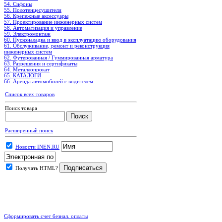
54. Сифоны
55. Полотенцесушители
56. Крепежные аксессуары
57. Проектирование инженерных систем
58. Автоматизация и управление
59. Электромонтаж
60. Пусконаладка и ввод в эксплуатацию оборудования
61. Обслуживание, ремонт и реконструкция
инженерных систем
62. Футерованная / Гуммированная арматура
63. Разрешения и сертификаты
64. Металлопрокат
65. КАТАЛОГИ
66. Аренда автомобилей с водителем.
Список всех товаров
Поиск товара
Расширенный поиск
Новости INEN.RU
Получать HTML?
.
Сформировать счет безнал. оплаты