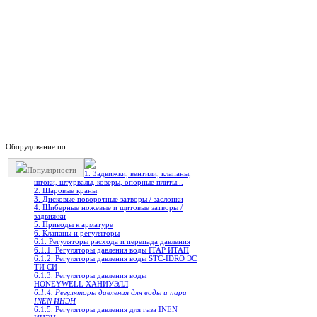
Оборудование по:
Популярности
1. Задвижки, вентили, клапаны,
штоки, штурвалы, коверы, опорные плиты...
2. Шаровые краны
3. Дисковые поворотные затворы / заслонки
4. Шиберные ножевые и щитовые затворы /
задвижки
5. Приводы к арматуре
6. Клапаны и регуляторы
6.1. Регуляторы расхода и перепада давления
6.1.1. Регуляторы давления воды ITAP ИТАП
6.1.2. Регуляторы давления воды STC-IDRO ЭС
ТИ СИ
6.1.3. Регуляторы давления воды
HONEYWELL ХАНИУЭЛЛ
6.1.4. Регуляторы давления для воды и пара
INEN ИНЭН
6.1.5. Регуляторы давления для газа INEN