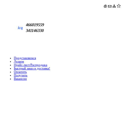
466019559
icq
341146330
Представляемся
Делаем
Прайс-лист/Распродажа
Быстрый заказ и доставка!
Оплатить
Получить
Вакансии