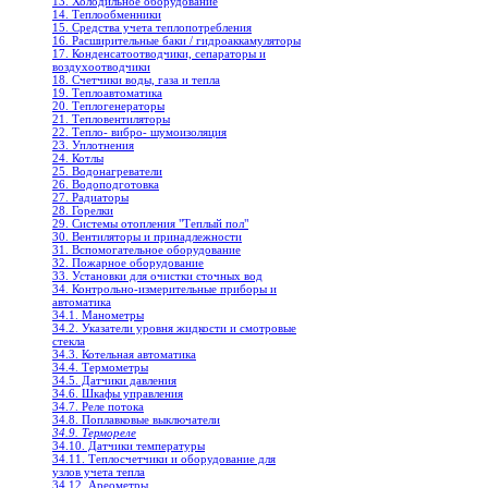
13. Холодильное oборудование
14. Теплообменники
15. Средства учета теплопотребления
16. Расширительные баки / гидроаккамуляторы
17. Конденсатоотводчики, сепараторы и
воздухоотводчики
18. Счетчики воды, газа и тепла
19. Теплоавтоматика
20. Теплогенераторы
21. Тепловентиляторы
22. Тепло- вибро- шумоизоляция
23. Уплотнения
24. Котлы
25. Водонагреватели
26. Водоподготовка
27. Радиаторы
28. Горелки
29. Системы отопления "Теплый пол"
30. Вентиляторы и принадлежности
31. Вспомогательное оборудование
32. Пожарное оборудование
33. Установки для очистки сточных вод
34. Контрольно-измерительные приборы и
автоматика
34.1. Манометры
34.2. Указатели уровня жидкости и смотровые
стекла
34.3. Котельная автоматика
34.4. Термометры
34.5. Датчики давления
34.6. Шкафы управления
34.7. Реле потока
34.8. Поплавковые выключатели
34.9. Термореле
34.10. Датчики температуры
34.11. Теплосчетчики и оборудование для
узлов учета тепла
34.12. Ареометры