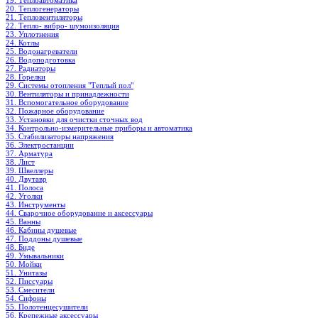
19. Теплоавтоматика
20. Теплогенераторы
21. Тепловентиляторы
22. Тепло- вибро- шумоизоляция
23. Уплотнения
24. Котлы
25. Водонагреватели
26. Водоподготовка
27. Радиаторы
28. Горелки
29. Системы отопления "Теплый пол"
30. Вентиляторы и принадлежности
31. Вспомогательное оборудование
32. Пожарное оборудование
33. Установки для очистки сточных вод
34. Контрольно-измерительные приборы и автоматика
35. Стабилизаторы напряжения
36. Электростанции
37. Арматура
38. Лист
39. Швеллеры
40. Двутавр
41. Полоса
42. Уголки
43. Инструменты
44. Сварочное оборудование и аксессуары
45. Ванны
46. Кабины душевые
47. Поддоны душевые
48. Биде
49. Умывальники
50. Мойки
51. Унитазы
52. Писсуары
53. Смесители
54. Сифоны
55. Полотенцесушители
56. Крепежные аксессуары