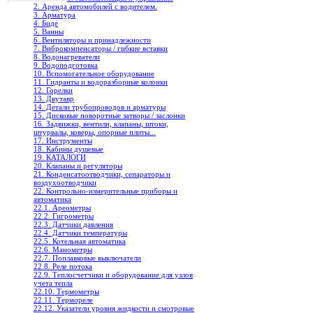
2. Аренда автомобилей с водителем.
3. Арматура
4. Биде
5. Ванны
6. Вентиляторы и принадлежности
7. Виброкомпенсаторы / гибкие вставки
8. Водонагреватели
9. Водоподготовка
10. Вспомогательное оборудование
11. Гидранты и водоразборные колонки
12. Горелки
13. Двутавр
14. Детали трубопроводов и арматуры
15. Дисковые поворотные затворы / заслонки
16. Задвижки, вентили, клапаны, штоки,
штурвалы, коверы, опорные плиты...
17. Инструменты
18. Кабины душевые
19. КАТАЛОГИ
20. Клапаны и регуляторы
21. Конденсатоотводчики, сепараторы и
воздухоотводчики
22. Контрольно-измерительные приборы и
автоматика
22.1. Ареометры
22.2. Гигрометры
22.3. Датчики давления
22.4. Датчики температуры
22.5. Котельная автоматика
22.6. Манометры
22.7. Поплавковые выключатели
22.8. Реле потока
22.9. Теплосчетчики и оборудование для узлов
учета тепла
22.10. Термометры
22.11. Термореле
22.12. Указатели уровня жидкости и смотровые