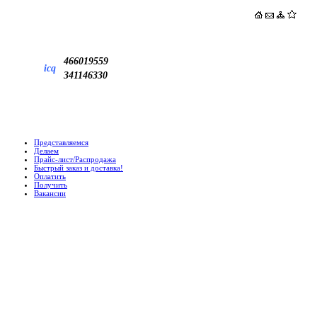
466019559
icq
341146330
Представляемся
Делаем
Прайс-лист/Распродажа
Быстрый заказ и доставка!
Оплатить
Получить
Вакансии