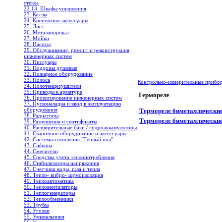
стекла
22.13. Шкафы управления
23. Котлы
24. Крепежные аксессуары
25. Лист
26. Металлопрокат
27. Мойки
28. Насосы
29. Обслуживание, ремонт и реконструкция
инженерных систем
30. Писсуары
31. Поддоны душевые
32. Пожарное оборудование
33. Полоса
Контрольно-измерительные прибо
34. Полотенцесушители
35. Приводы к арматуре
Термореле
36. Проектирование инженерных систем
37. Пусконаладка и ввод в эксплуатацию
оборудования
Термореле биметаллическ
38. Радиаторы
Термореле биметаллическ
39. Разрешения и сертификаты
40. Расширительные баки / гидроаккамуляторы
41. Сварочное оборудование и аксессуары
42. Системы отопления "Теплый пол"
43. Сифоны
44. Смесители
45. Средства учета теплопотребления
46. Стабилизаторы напряжения
47. Счетчики воды, газа и тепла
48. Тепло- вибро- шумоизоляция
49. Теплоавтоматика
50. Тепловентиляторы
51. Теплогенераторы
52. Теплообменники
53. Трубы
54. Уголки
55. Умывальники