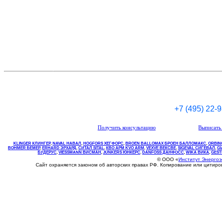
+7 (495) 22-
Получить консультацию
Выписать 
KLINGER КЛИНГЕР
,
NAVAL НАВАЛ
,
НOGFORS ХЕГФОРС
,
BROEN BALLOMAX БРОЕН БАЛЛОМАКС
,
ORBIN
BOHMER БЕМЕР
,
ERHARD ЭРХАРД
,
СИТАЛ SITAL
,
КВО
АРМ
KVO
ARM
,
VEXVE ВЕКСВЕ
,
SIGEVAL СИГЕВАЛ
,
G
БУДЕРУС
,
VIESSMANN ВИСМАН
,
JUNKERS ЮНКЕРС
.
DANFOSS ДАНФОСС
,
WIKA ВИКА
,
GEST
© ООО «
Институт Энерго
Сайт охраняется законом об авторских правах РФ. Копирование или цитир