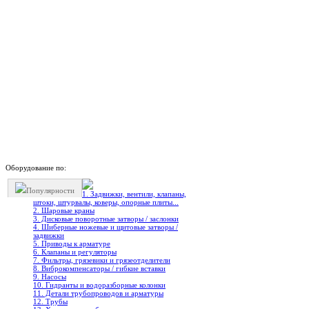
Оборудование по:
Популярности
1. Задвижки, вентили, клапаны,
штоки, штурвалы, коверы, опорные плиты...
2. Шаровые краны
3. Дисковые поворотные затворы / заслонки
4. Шиберные ножевые и щитовые затворы /
задвижки
5. Приводы к арматуре
6. Клапаны и регуляторы
7. Фильтры, грязевики и грязеотделители
8. Виброкомпенсаторы / гибкие вставки
9. Насосы
10. Гидранты и водоразборные колонки
11. Детали трубопроводов и арматуры
12. Трубы