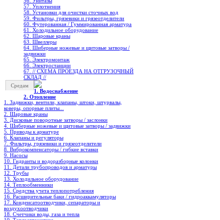
56. Унитазы
57. Уплотнения
58. Установки для очистки сточных вод
59. Фильтры, грязевики и грязеотделители
60. Футерованная / Гуммированная арматура
61. Холодильное oборудование
62. Шаровые краны
63. Швеллеры
64. Шиберные ножевые и щитовые затворы /
задвижки
65. Электромонтаж
66. Электростанции
67. // СХЕМА ПРОЕЗДА НА ОТГРУЗОЧНЫЙ
СКЛАД //
Средам
1. Водоснабжение
2. Отопление
1. Задвижки, вентили, клапаны, штоки, штурвалы,
коверы, опорные плиты...
2. Шаровые краны
3. Дисковые поворотные затворы / заслонки
4. Шиберные ножевые и щитовые затворы / задвижки
5. Приводы к арматуре
6. Клапаны и регуляторы
7. Фильтры, грязевики и грязеотделители
8. Виброкомпенсаторы / гибкие вставки
9. Насосы
10. Гидранты и водоразборные колонки
11. Детали трубопроводов и арматуры
12. Трубы
13. Холодильное oборудование
14. Теплообменники
15. Средства учета теплопотребления
16. Расширительные баки / гидроаккамуляторы
17. Конденсатоотводчики, сепараторы и
воздухоотводчики
18. Счетчики воды, газа и тепла