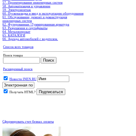
57. Проектирование инженерных систем
58. Автоматизация и управление
59. Электромонтаж
60. Пусконаладка и ввод в эксплуатацию оборудования
61. Обслуживание, ремонт и реконструкция
инженерных систем
62. Футерованная / Гуммированная арматура
63. Разрешения и сертификаты
64. Металлопрокат
65. КАТАЛОГИ
66. Аренда автомобилей с водителем.
Список всех товаров
Поиск товара
Расширенный поиск
Новости INEN.RU
Получать HTML?
.
Сформировать счет безнал. оплаты