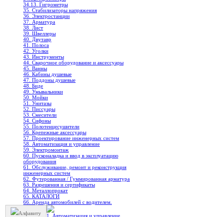
34.13. Гигрометры
35. Стабилизаторы напряжения
36. Электростанции
37. Арматура
38. Лист
39. Швеллеры
40. Двутавр
41. Полоса
42. Уголки
43. Инструменты
44. Сварочное оборудование и аксессуары
45. Ванны
46. Кабины душевые
47. Поддоны душевые
48. Биде
49. Умывальники
50. Мойки
51. Унитазы
52. Писсуары
53. Смесители
54. Сифоны
55. Полотенцесушители
56. Крепежные аксессуары
57. Проектирование инженерных систем
58. Автоматизация и управление
59. Электромонтаж
60. Пусконаладка и ввод в эксплуатацию
оборудования
61. Обслуживание, ремонт и реконструкция
инженерных систем
62. Футерованная / Гуммированная арматура
63. Разрешения и сертификаты
64. Металлопрокат
65. КАТАЛОГИ
66. Аренда автомобилей с водителем.
Алфавиту
1. Автоматизация и управление