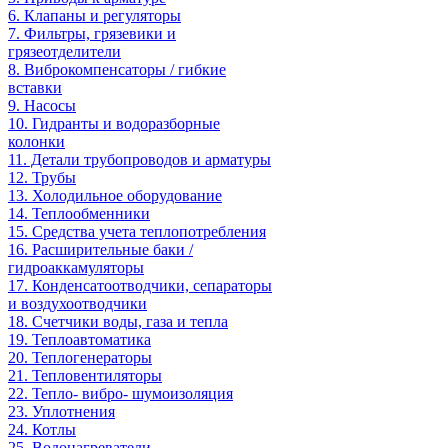
6. Клапаны и регуляторы
7. Фильтры, грязевики и
грязеотделители
8. Виброкомпенсаторы / гибкие
вставки
9. Насосы
10. Гидранты и водоразборные
колонки
11. Детали трубопроводов и арматуры
12. Трубы
13. Холодильное oборудование
14. Теплообменники
15. Средства учета теплопотребления
16. Расширительные баки /
гидроаккамуляторы
17. Конденсатоотводчики, сепараторы
и воздухоотводчики
18. Счетчики воды, газа и тепла
19. Теплоавтоматика
20. Теплогенераторы
21. Тепловентиляторы
22. Тепло- вибро- шумоизоляция
23. Уплотнения
24. Котлы
25. Водонагреватели