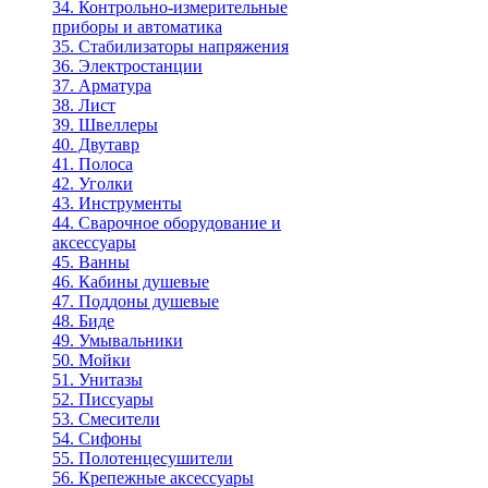
34. Контрольно-измерительные
приборы и автоматика
35. Стабилизаторы напряжения
36. Электростанции
37. Арматура
38. Лист
39. Швеллеры
40. Двутавр
41. Полоса
42. Уголки
43. Инструменты
44. Сварочное оборудование и
аксессуары
45. Ванны
46. Кабины душевые
47. Поддоны душевые
48. Биде
49. Умывальники
50. Мойки
51. Унитазы
52. Писсуары
53. Смесители
54. Сифоны
55. Полотенцесушители
56. Крепежные аксессуары