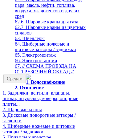
пара, масла, нефти, топлива,
воздуха, хладогентов и других
сред
62.6. Шаровые краны для газа
62.7. Шаровые краны из цветных
сплавов
63. Швеллеры
64. Шиберные ножевые и
щитовые затворы / задвижки
65. Электромонтаж
66. Электростанции
67. // СХЕМА ПРОЕЗДА НА
ОТГРУЗОЧНЫЙ СКЛАД //
Средам
1. Водоснабжение
2. Отопление
1. Задвижки, вентили, клапаны,
штоки, штурвалы, коверы, опорные
плиты...
2. Шаровые краны
3. Дисковые поворотные затворы /
заслонки
4. Шиберные ножевые и щитовые
затворы / задвижки
5. Приводы к арматуре