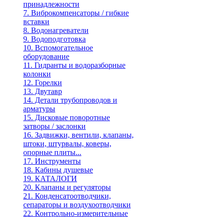
принадлежности
7. Виброкомпенсаторы / гибкие
вставки
8. Водонагреватели
9. Водоподготовка
10. Вспомогательное
оборудование
11. Гидранты и водоразборные
колонки
12. Горелки
13. Двутавр
14. Детали трубопроводов и
арматуры
15. Дисковые поворотные
затворы / заслонки
16. Задвижки, вентили, клапаны,
штоки, штурвалы, коверы,
опорные плиты...
17. Инструменты
18. Кабины душевые
19. КАТАЛОГИ
20. Клапаны и регуляторы
21. Конденсатоотводчики,
сепараторы и воздухоотводчики
22. Контрольно-измерительные