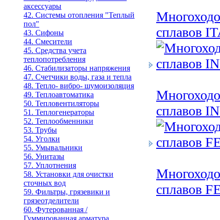
аксессуары
Многоходо
42. Системы отопления "Теплый
пол"
сплавов I
43. Сифоны
44. Смесители
45. Средства учета
теплопотребления
46. Стабилизаторы напряжения
47. Счетчики воды, газа и тепла
48. Тепло- вибро- шумоизоляция
Многоходо
49. Теплоавтоматика
50. Тепловентиляторы
сплавов 
51. Теплогенераторы
52. Теплообменники
53. Трубы
54. Уголки
55. Умывальники
56. Унитазы
57. Уплотнения
Многоходо
58. Установки для очистки
сточных вод
сплавов 
59. Фильтры, грязевики и
грязеотделители
60. Футерованная /
Гуммированная арматура