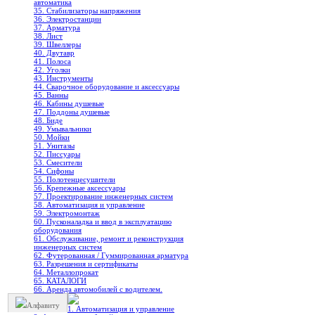
автоматика
35. Стабилизаторы напряжения
36. Электростанции
37. Арматура
38. Лист
39. Швеллеры
40. Двутавр
41. Полоса
42. Уголки
43. Инструменты
44. Сварочное оборудование и аксессуары
45. Ванны
46. Кабины душевые
47. Поддоны душевые
48. Биде
49. Умывальники
50. Мойки
51. Унитазы
52. Писсуары
53. Смесители
54. Сифоны
55. Полотенцесушители
56. Крепежные аксессуары
57. Проектирование инженерных систем
58. Автоматизация и управление
59. Электромонтаж
60. Пусконаладка и ввод в эксплуатацию
оборудования
61. Обслуживание, ремонт и реконструкция
инженерных систем
62. Футерованная / Гуммированная арматура
63. Разрешения и сертификаты
64. Металлопрокат
65. КАТАЛОГИ
66. Аренда автомобилей с водителем.
Алфавиту
1. Автоматизация и управление