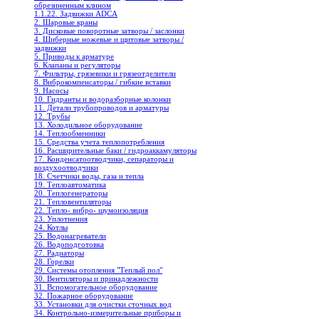
обрезиненным клином
1.1.22. Задвижки ADCA
2. Шаровые краны
3. Дисковые поворотные затворы / заслонки
4. Шиберные ножевые и щитовые затворы /
задвижки
5. Приводы к арматуре
6. Клапаны и регуляторы
7. Фильтры, грязевики и грязеотделители
8. Виброкомпенсаторы / гибкие вставки
9. Насосы
10. Гидранты и водоразборные колонки
11. Детали трубопроводов и арматуры
12. Трубы
13. Холодильное oборудование
14. Теплообменники
15. Средства учета теплопотребления
16. Расширительные баки / гидроаккамуляторы
17. Конденсатоотводчики, сепараторы и
воздухоотводчики
18. Счетчики воды, газа и тепла
19. Теплоавтоматика
20. Теплогенераторы
21. Тепловентиляторы
22. Тепло- вибро- шумоизоляция
23. Уплотнения
24. Котлы
25. Водонагреватели
26. Водоподготовка
27. Радиаторы
28. Горелки
29. Системы отопления "Теплый пол"
30. Вентиляторы и принадлежности
31. Вспомогательное оборудование
32. Пожарное оборудование
33. Установки для очистки сточных вод
34. Контрольно-измерительные приборы и