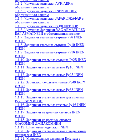
1.1.2. Чугунные задвижки AVK АВК с
обрезиненным клином
1.1.3. Чугунные задвижки INEN ИНЭН c
обрезиненным клином
1.1.4. Чугунные задвижки JAFAR ДЖАФАР с
обрезиненным клином
1.1.5. Чугунные задвижки ВОДОПРИБОР
1.1.6. Чугунные Задвижки VAG ARMATUREN
ВАГ АРМАТУРЕН с обрезиненным клином
1.1.7. Задвижки стальные сварные Ру6 INEN
ИНЭН
1.1.8. Задвижки стальные сварные Ру10 INEN
ИНЭН
1.1.9. Задвижки стальные сварные Ру16 INEN
ИНЭН
1.1.10. Задвижки стальные сварные Ру25 INEN
ИНЭН
1.1.11. Задвижки стальные литые Ру16 INEN
ИНЭН
1.1.12. Задвижки стальные литые Ру25 INEN
ИНЭН
1.1.13. Задвижки стальные литые Ру40 INEN
ИНЭН
1.1.14. Задвижки стальные литые Ру63 INEN
ИНЭН
1.1.15. Задвижки стальные литые для аммиака
Ру25 INEN ИНЭН
1.1.16. Задвижки стальные газовые Ру16 INEN
ИНЭН
1.1.17. Задвижки из цветных сплавов INEN
ИНЭН
1.1.18. Задвижки из цветных сплавов
GIACOMINI ДЖИАКОМИНИ
1.1.19. Шланговые задвижки INEN
1.1.20. Задвижки стальные литые с выдвижным
шпинделем INEN
1.1.21. Универсальные задвижки Belgicast с