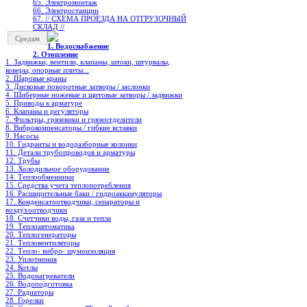
65. Электромонтаж
66. Электростанции
67. // СХЕМА ПРОЕЗДА НА ОТГРУЗОЧНЫЙ
СКЛАД //
Средам
1. Водоснабжение
2. Отопление
1. Задвижки, вентили, клапаны, штоки, штурвалы,
коверы, опорные плиты...
2. Шаровые краны
3. Дисковые поворотные затворы / заслонки
4. Шиберные ножевые и щитовые затворы / задвижки
5. Приводы к арматуре
6. Клапаны и регуляторы
7. Фильтры, грязевики и грязеотделители
8. Виброкомпенсаторы / гибкие вставки
9. Насосы
10. Гидранты и водоразборные колонки
11. Детали трубопроводов и арматуры
12. Трубы
13. Холодильное oборудование
14. Теплообменники
15. Средства учета теплопотребления
16. Расширительные баки / гидроаккамуляторы
17. Конденсатоотводчики, сепараторы и
воздухоотводчики
18. Счетчики воды, газа и тепла
19. Теплоавтоматика
20. Теплогенераторы
21. Тепловентиляторы
22. Тепло- вибро- шумоизоляция
23. Уплотнения
24. Котлы
25. Водонагреватели
26. Водоподготовка
27. Радиаторы
28. Горелки