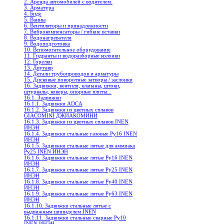
2. Аренда автомобилей с водителем.
3. Арматура
4. Биде
5. Ванны
6. Вентиляторы и принадлежности
7. Виброкомпенсаторы / гибкие вставки
8. Водонагреватели
9. Водоподготовка
10. Вспомогательное оборудование
11. Гидранты и водоразборные колонки
12. Горелки
13. Двутавр
14. Детали трубопроводов и арматуры
15. Дисковые поворотные затворы / заслонки
16. Задвижки, вентили, клапаны, штоки,
штурвалы, коверы, опорные плиты...
16.1. Задвижки
16.1.1. Задвижки ADCA
16.1.2. Задвижки из цветных сплавов
GIACOMINI ДЖИАКОМИНИ
16.1.3. Задвижки из цветных сплавов INEN
ИНЭН
16.1.4. Задвижки стальные газовые Ру16 INEN
ИНЭН
16.1.5. Задвижки стальные литые для аммиака
Ру25 INEN ИНЭН
16.1.6. Задвижки стальные литые Ру16 INEN
ИНЭН
16.1.7. Задвижки стальные литые Ру25 INEN
ИНЭН
16.1.8. Задвижки стальные литые Ру40 INEN
ИНЭН
16.1.9. Задвижки стальные литые Ру63 INEN
ИНЭН
16.1.10. Задвижки стальные литые с
выдвижным шпинделем INEN
16.1.11. Задвижки стальные сварные Ру10
INEN ИНЭН