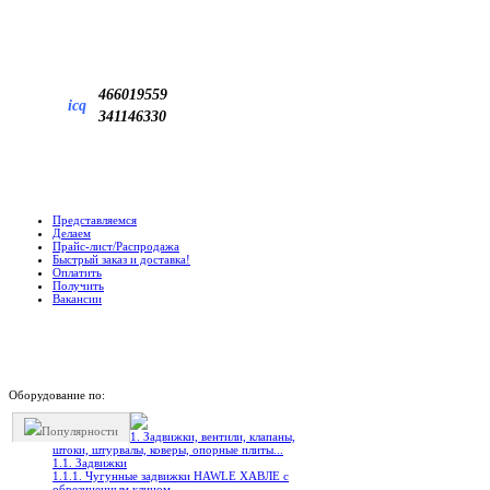
466019559
icq
341146330
Представляемся
Делаем
Прайс-лист/Распродажа
Быстрый заказ и доставка!
Оплатить
Получить
Вакансии
Оборудование по:
Популярности
1. Задвижки, вентили, клапаны,
штоки, штурвалы, коверы, опорные плиты...
1.1. Задвижки
1.1.1. Чугунные задвижки HAWLE ХАВЛЕ с
обрезиненным клином