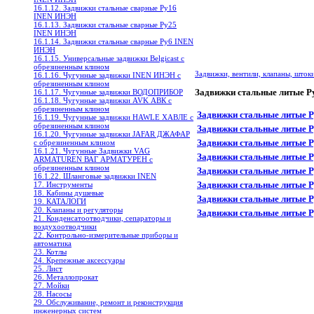
16.1.12. Задвижки стальные сварные Ру16
INEN ИНЭН
16.1.13. Задвижки стальные сварные Ру25
INEN ИНЭН
16.1.14. Задвижки стальные сварные Ру6 INEN
ИНЭН
16.1.15. Универсальные задвижки Belgicast с
обрезиненным клином
Задвижки, вентили, клапаны, шток
16.1.16. Чугунные задвижки INEN ИНЭН c
обрезиненным клином
Задвижки стальные литые 
16.1.17. Чугунные задвижки ВОДОПРИБОР
16.1.18. Чугунные задвижки AVK АВК с
обрезиненным клином
Задвижки стальные литые P
16.1.19. Чугунные задвижки HAWLE ХАВЛЕ с
обрезиненным клином
Задвижки стальные литые 
16.1.20. Чугунные задвижки JAFAR ДЖАФАР
Задвижки стальные литые 
с обрезиненным клином
16.1.21. Чугунные Задвижки VAG
Задвижки стальные литые 
ARMATUREN ВАГ АРМАТУРЕН с
обрезиненным клином
Задвижки стальные литые 
16.1.22. Шланговые задвижки INEN
Задвижки стальные литые 
17. Инструменты
18. Кабины душевые
Задвижки стальные литые 
19. КАТАЛОГИ
20. Клапаны и регуляторы
Задвижки стальные литые 
21. Конденсатоотводчики, сепараторы и
воздухоотводчики
22. Контрольно-измерительные приборы и
автоматика
23. Котлы
24. Крепежные аксессуары
25. Лист
26. Металлопрокат
27. Мойки
28. Насосы
29. Обслуживание, ремонт и реконструкция
инженерных систем