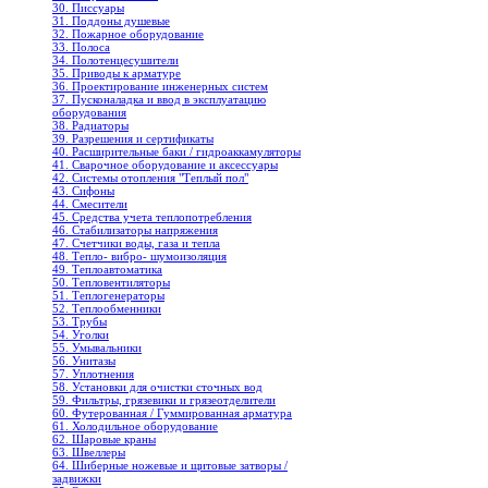
30. Писсуары
31. Поддоны душевые
32. Пожарное оборудование
33. Полоса
34. Полотенцесушители
35. Приводы к арматуре
36. Проектирование инженерных систем
37. Пусконаладка и ввод в эксплуатацию
оборудования
38. Радиаторы
39. Разрешения и сертификаты
40. Расширительные баки / гидроаккамуляторы
41. Сварочное оборудование и аксессуары
42. Системы отопления "Теплый пол"
43. Сифоны
44. Смесители
45. Средства учета теплопотребления
46. Стабилизаторы напряжения
47. Счетчики воды, газа и тепла
48. Тепло- вибро- шумоизоляция
49. Теплоавтоматика
50. Тепловентиляторы
51. Теплогенераторы
52. Теплообменники
53. Трубы
54. Уголки
55. Умывальники
56. Унитазы
57. Уплотнения
58. Установки для очистки сточных вод
59. Фильтры, грязевики и грязеотделители
60. Футерованная / Гуммированная арматура
61. Холодильное oборудование
62. Шаровые краны
63. Швеллеры
64. Шиберные ножевые и щитовые затворы /
задвижки