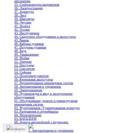
автоматика
35. Стабилизаторы напряжения
36. Электростанции
37. Арматура
38. Лист
39. Швеллеры
40. Двутавр
41. Полоса
42. Уголки
43. Инструменты
44. Сварочное оборудование и аксессуары
45. Ванны
46. Кабины душевые
47. Поддоны душевые
48. Биде
49. Умывальники
50. Мойки
51. Унитазы
52. Писсуары
53. Смесители
54. Сифоны
55. Полотенцесушители
56. Крепежные аксессуары
57. Проектирование инженерных систем
58. Автоматизация и управление
59. Электромонтаж
60. Пусконаладка и ввод в эксплуатацию
оборудования
61. Обслуживание, ремонт и реконструкция
инженерных систем
62. Футерованная / Гуммированная арматура
63. Разрешения и сертификаты
64. Металлопрокат
65. КАТАЛОГИ
66. Аренда автомобилей с водителем.
Алфавиту
1. Автоматизация и управление