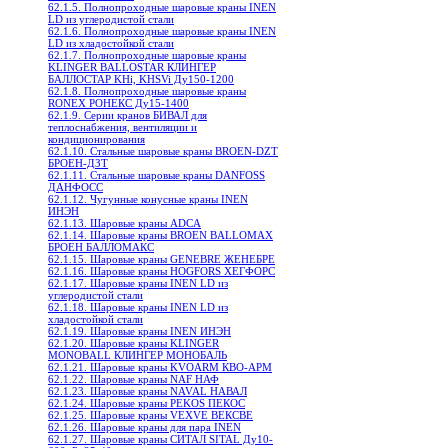
62.1.5. Полнопроходные шаровые краны INEN
LD из углеродистой стали
62.1.6. Полнопроходные шаровые краны INEN
LD из хладостойкой стали
62.1.7. Полнопроходные шаровые краны
KLINGER BALLOSTAR КЛИНГЕР
БАЛЛОСТАР KHi, KHSVi Ду150-1200
62.1.8. Полнопроходные шаровые краны
RONEX РОНЕКС Ду15-1400
62.1.9. Серии кранов БИВАЛ для
теплоснабжения, вентиляции и
кондиционирования
62.1.10. Стальные шаровые краны BROEN-DZT
БРОЕН-ДЗТ
62.1.11. Стальные шаровые краны DANFOSS
ДАНФОСС
62.1.12. Чугунные конусные краны INEN
ИНЭН
62.1.13. Шаровые краны ADCA
62.1.14. Шаровые краны BROEN BALLOMAX
БРОЕН БАЛЛОМАКС
62.1.15. Шаровые краны GENEBRE ЖЕНЕБРЕ
62.1.16. Шаровые краны HOGFORS ХЕГФОРС
62.1.17. Шаровые краны INEN LD из
углеродистой стали
62.1.18. Шаровые краны INEN LD из
хладостойкой стали
62.1.19. Шаровые краны INEN ИНЭН
62.1.20. Шаровые краны KLINGER
MONOBALL КЛИНГЕР МОНОБАЛЬ
62.1.21. Шаровые краны KVOARM КВО-АРМ
62.1.22. Шаровые краны NAF НАФ
62.1.23. Шаровые краны NAVAL НАВАЛ
62.1.24. Шаровые краны PEKOS ПЕКОС
62.1.25. Шаровые краны VEXVE ВЕКСВЕ
62.1.26. Шаровые краны для пара INEN
62.1.27. Шаровые краны СИТАЛ SITAL Ду10-