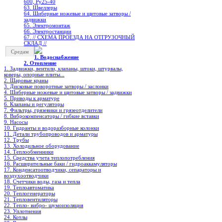
600, Ру25-40
63. Швеллеры
64. Шиберные ножевые и щитовые затворы /
задвижки
65. Электромонтаж
66. Электростанции
67. // СХЕМА ПРОЕЗДА НА ОТГРУЗОЧНЫЙ
СКЛАД //
Средам
1. Водоснабжение
2. Отопление
1. Задвижки, вентили, клапаны, штоки, штурвалы,
коверы, опорные плиты...
2. Шаровые краны
3. Дисковые поворотные затворы / заслонки
4. Шиберные ножевые и щитовые затворы / задвижки
5. Приводы к арматуре
6. Клапаны и регуляторы
7. Фильтры, грязевики и грязеотделители
8. Виброкомпенсаторы / гибкие вставки
9. Насосы
10. Гидранты и водоразборные колонки
11. Детали трубопроводов и арматуры
12. Трубы
13. Холодильное oборудование
14. Теплообменники
15. Средства учета теплопотребления
16. Расширительные баки / гидроаккамуляторы
17. Конденсатоотводчики, сепараторы и
воздухоотводчики
18. Счетчики воды, газа и тепла
19. Теплоавтоматика
20. Теплогенераторы
21. Тепловентиляторы
22. Тепло- вибро- шумоизоляция
23. Уплотнения
24. Котлы