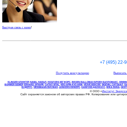
Быстрая связь с нами
!
+7 (495) 22-
Получить консультацию
Выписать 
KLINGER КЛИНГЕР
,
NAVAL НАВАЛ
,
НOGFORS ХЕГФОРС
,
BROEN BALLOMAX БРОЕН БАЛЛОМАКС
,
ORBIN
BOHMER БЕМЕР
,
ERHARD ЭРХАРД
,
СИТАЛ SITAL
,
КВО
АРМ
KVO
ARM
,
VEXVE ВЕКСВЕ
,
SIGEVAL СИГЕВАЛ
,
G
БУДЕРУС
,
VIESSMANN ВИСМАН
,
JUNKERS ЮНКЕРС
.
DANFOSS ДАНФОСС
,
WIKA ВИКА
,
GEST
© ООО «
Институт Энерго
Сайт охраняется законом об авторских правах РФ. Копирование или цитир