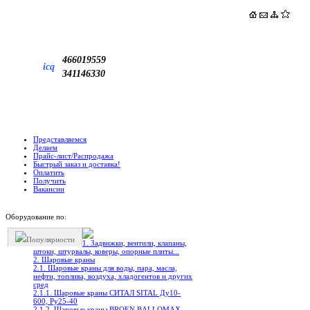
466019559
icq
341146330
Представляемся
Делаем
Прайс-лист/Распродажа
Быстрый заказ и доставка!
Оплатить
Получить
Вакансии
Оборудование по:
Популярности
1. Задвижки, вентили, клапаны,
штоки, штурвалы, коверы, опорные плиты...
2. Шаровые краны
2.1. Шаровые краны для воды, пара, масла,
нефти, топлива, воздуха, хладогентов и других
сред
2.1.1. Шаровые краны СИТАЛ SITAL Ду10-
600, Ру25-40
2.1.2. Шаровые краны BROEN BALLOMAX