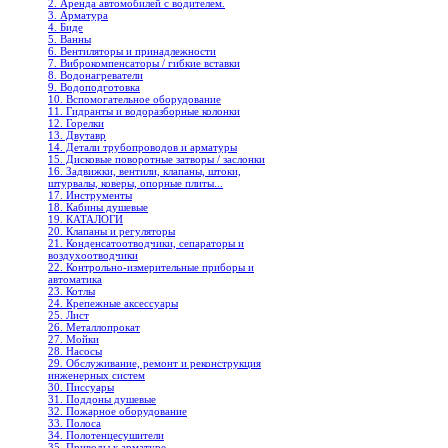
2. Аренда автомобилей с водителем.
3. Арматура
4. Биде
5. Ванны
6. Вентиляторы и принадлежности
7. Виброкомпенсаторы / гибкие вставки
8. Водонагреватели
9. Водоподготовка
10. Вспомогательное оборудование
11. Гидранты и водоразборные колонки
12. Горелки
13. Двутавр
14. Детали трубопроводов и арматуры
15. Дисковые поворотные затворы / заслонки
16. Задвижки, вентили, клапаны, штоки,
штурвалы, коверы, опорные плиты...
17. Инструменты
18. Кабины душевые
19. КАТАЛОГИ
20. Клапаны и регуляторы
21. Конденсатоотводчики, сепараторы и
воздухоотводчики
22. Контрольно-измерительные приборы и
автоматика
23. Котлы
24. Крепежные аксессуары
25. Лист
26. Металлопрокат
27. Мойки
28. Насосы
29. Обслуживание, ремонт и реконструкция
инженерных систем
30. Писсуары
31. Поддоны душевые
32. Пожарное оборудование
33. Полоса
34. Полотенцесушители
35. Приводы к арматуре