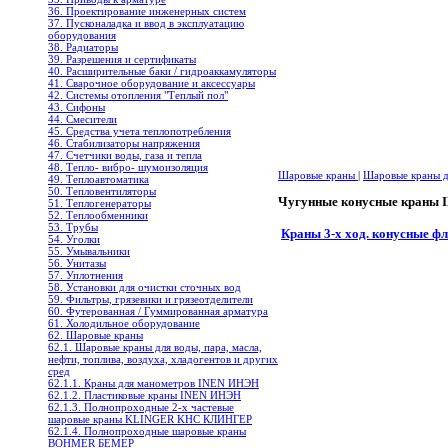
36. Проектирование инженерных систем
37. Пусконаладка и ввод в эксплуатацию
оборудования
38. Радиаторы
39. Разрешения и сертификаты
40. Расширительные баки / гидроаккамуляторы
41. Сварочное оборудование и аксессуары
42. Системы отопления "Теплый пол"
43. Сифоны
44. Смесители
45. Средства учета теплопотребления
46. Стабилизаторы напряжения
47. Счетчики воды, газа и тепла
48. Тепло- вибро- шумоизоляция
Шаровые краны
|
Шаровые краны дл
49. Теплоавтоматика
50. Тепловентиляторы
Чугунные конусные краны
51. Теплогенераторы
52. Теплообменники
53. Трубы
Краны 3-х ход. конусные ф
54. Уголки
55. Умывальники
56. Унитазы
57. Уплотнения
58. Установки для очистки сточных вод
59. Фильтры, грязевики и грязеотделители
60. Футерованная / Гуммированная арматура
61. Холодильное oборудование
62. Шаровые краны
62.1. Шаровые краны для воды, пара, масла,
нефти, топлива, воздуха, хладогентов и других
сред
62.1.1. Краны для манометров INEN ИНЭН
62.1.2. Пластиковые краны INEN ИНЭН
62.1.3. Полнопроходные 2-х частевые
шаровые краны KLINGER KHC КЛИНГЕР
62.1.4. Полнопроходные шаровые краны
BOHMER БЕМЕР