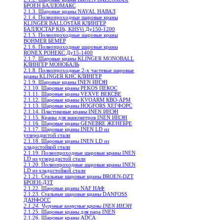
БРОЕН БАЛЛОМАКС
2.1.3. Шаровые краны NAVAL НАВАЛ
2.1.4. Полнопроходные шаровые краны
KLINGER BALLOSTAR КЛИНГЕР
БАЛЛОСТАР KHi, KHSVi Ду150-1200
2.1.5. Полнопроходные шаровые краны
BOHMER БЕМЕР
2.1.6. Полнопроходные шаровые краны
RONEX РОНЕКС Ду15-1400
2.1.7. Шаровые краны KLINGER MONOBALL
КЛИНГЕР МОНОБАЛЬ
2.1.8. Полнопроходные 2-х частевые шаровые
краны KLINGER KHC КЛИНГЕР
2.1.9. Шаровые краны INEN ИНЭН
2.1.10. Шаровые краны PEKOS ПЕКОС
2.1.11. Шаровые краны VEXVE ВЕКСВЕ
2.1.12. Шаровые краны KVOARM КВО-АРМ
2.1.13. Шаровые краны HOGFORS ХЕГФОРС
2.1.14. Пластиковые краны INEN ИНЭН
2.1.15. Краны для манометров INEN ИНЭН
2.1.16. Шаровые краны GENEBRE ЖЕНЕБРЕ
2.1.17. Шаровые краны INEN LD из
углеродистой стали
2.1.18. Шаровые краны INEN LD из
хладостойкой стали
2.1.19. Полнопроходные шаровые краны INEN
LD из углеродистой стали
2.1.20. Полнопроходные шаровые краны INEN
LD из хладостойкой стали
2.1.21. Стальные шаровые краны BROEN-DZT
БРОЕН-ДЗТ
2.1.22. Шаровые краны NAF НАФ
2.1.23. Стальные шаровые краны DANFOSS
ДАНФОСС
2.1.24. Чугунные конусные краны INEN ИНЭН
2.1.25. Шаровые краны для пара INEN
2.1.26. Шаровые краны ADCA