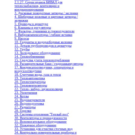
2.1.27. Серии кранов БИВАЛ для
теплоснабжения, вентиляции и
кондиционирования
3. Дисковые поворотные затворы / заслонки
4. Шиберные ножевые и щитовые затворы /
задвижки
5. Приводы к арматуре
6. Клапаны и регуляторы
7. Фильтры, грязевики и грязеотделители
8. Виброкомпенсаторы / гибкие вставки
9. Насосы
10. Гидранты и водоразборные колонки
11. Детали трубопроводов и арматуры
12. Трубы
13. Холодильное oборудование
14. Теплообменники
15. Средства учета теплопотребления
16. Расширительные баки / гидроаккамуляторы
17. Конденсатоотводчики, сепараторы и
воздухоотводчики
18. Счетчики воды, газа и тепла
19. Теплоавтоматика
20. Теплогенераторы
21. Тепловентиляторы
22. Тепло- вибро- шумоизоляция
23. Уплотнения
24. Котлы
25. Водонагреватели
26. Водоподготовка
27. Радиаторы
28. Горелки
29. Системы отопления "Теплый пол"
30. Вентиляторы и принадлежности
31. Вспомогательное оборудование
32. Пожарное оборудование
33. Установки для очистки сточных вод
34. Контрольно-измерительные приборы и