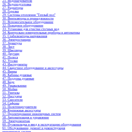
25. Водонагреватели
26. Водоподготовка
27. Радиаторы
28. Горелки
29. Системы отопления "Теплый пол"
30. Вентиляторы и принадлежности
31. Вспомогательное оборудование
32. Пожарное оборудование
33. Установки для очистки сточных вод
34. Контрольно-измерительные приборы и автоматика
35. Стабилизаторы напряжения
36. Электростанции
37. Арматура
38. Лист
39. Швеллеры
40. Двутавр
41. Полоса
42. Уголки
43. Инструменты
44. Сварочное оборудование и аксессуары
45. Ванны
46. Кабины душевые
47. Поддоны душевые
48. Биде
49. Умывальники
50. Мойки
51. Унитазы
52. Писсуары
53. Смесители
54. Сифоны
55. Полотенцесушители
56. Крепежные аксессуары
57. Проектирование инженерных систем
58. Автоматизация и управление
59. Электромонтаж
60. Пусконаладка и ввод в эксплуатацию оборудования
61. Обслуживание, ремонт и реконструкция
инженерных систем