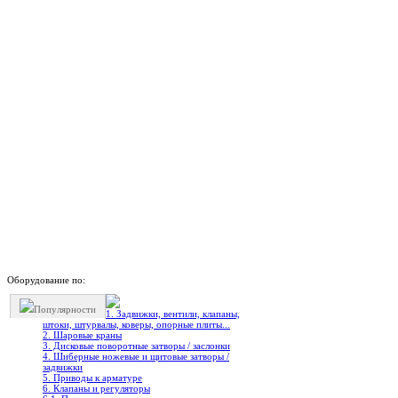
Оборудование по:
Популярности
1. Задвижки, вентили, клапаны,
штоки, штурвалы, коверы, опорные плиты...
2. Шаровые краны
3. Дисковые поворотные затворы / заслонки
4. Шиберные ножевые и щитовые затворы /
задвижки
5. Приводы к арматуре
6. Клапаны и регуляторы