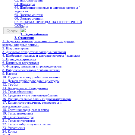
62. Шаровые краны
63. Швеллеры
64. Шиберные ножевые и щитовые затворы /
задвижки
65. Электромонтаж
66. Электростанции
67. // СХЕМА ПРОЕЗДА НА ОТГРУЗОЧНЫЙ
СКЛАД //
Средам
1. Водоснабжение
2. Отопление
1. Задвижки, вентили, клапаны, штоки, штурвалы,
коверы, опорные плиты...
2. Шаровые краны
3. Дисковые поворотные затворы / заслонки
4. Шиберные ножевые и щитовые затворы / задвижки
5. Приводы к арматуре
6. Клапаны и регуляторы
7. Фильтры, грязевики и грязеотделители
8. Виброкомпенсаторы / гибкие вставки
9. Насосы
10. Гидранты и водоразборные колонки
11. Детали трубопроводов и арматуры
12. Трубы
13. Холодильное oборудование
14. Теплообменники
15. Средства учета теплопотребления
16. Расширительные баки / гидроаккамуляторы
17. Конденсатоотводчики, сепараторы и
воздухоотводчики
18. Счетчики воды, газа и тепла
19. Теплоавтоматика
20. Теплогенераторы
21. Тепловентиляторы
22. Тепло- вибро- шумоизоляция
23. Уплотнения
24. Котлы