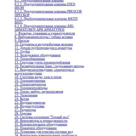
6.1. Предохранительные клапаны
6.1.1. Предохранительные клапаны INEN
ИНЭН
6.1.2. Предохранительные клапаны PRESCOR
ПРЕСКОР
6.1.3. Предохранительные клапаны WATTS
ВАТС
6.1.4. Предохранительные клапаны ARI-
ARMATUREN АРИ АРМАТУРЕН
7. Фильтры, грязевики и грязеотделители
8. Виброкомпенсаторы / гибкие вставки
9. Насосы
10. Гидранты и водоразборные колонки
11. Детали трубопроводов и арматуры
12. Трубы
13. Холодильное oборудование
14. Теплообменники
15. Средства учета теплопотребления
16. Расширительные баки / гидроаккамуляторы
17. Конденсатоотводчики, сепараторы и
воздухоотводчики
18. Счетчики воды, газа и тепла
19. Теплоавтоматика
20. Теплогенераторы
21. Тепловентиляторы
22. Тепло- вибро- шумоизоляция
23. Уплотнения
24. Котлы
25. Водонагреватели
26. Водоподготовка
27. Радиаторы
28. Горелки
29. Системы отопления "Теплый пол"
30. Вентиляторы и принадлежности
31. Вспомогательное оборудование
32. Пожарное оборудование
33. Установки для очистки сточных вод
34. Контрольно-измерительные приборы и