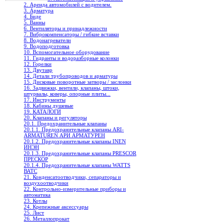
2. Аренда автомобилей с водителем.
3. Арматура
4. Биде
5. Ванны
6. Вентиляторы и принадлежности
7. Виброкомпенсаторы / гибкие вставки
8. Водонагреватели
9. Водоподготовка
10. Вспомогательное оборудование
11. Гидранты и водоразборные колонки
12. Горелки
13. Двутавр
14. Детали трубопроводов и арматуры
15. Дисковые поворотные затворы / заслонки
16. Задвижки, вентили, клапаны, штоки,
штурвалы, коверы, опорные плиты...
17. Инструменты
18. Кабины душевые
19. КАТАЛОГИ
20. Клапаны и регуляторы
20.1. Предохранительные клапаны
20.1.1. Предохранительные клапаны ARI-
ARMATUREN АРИ АРМАТУРЕН
20.1.2. Предохранительные клапаны INEN
ИНЭН
20.1.3. Предохранительные клапаны PRESCOR
ПРЕСКОР
20.1.4. Предохранительные клапаны WATTS
ВАТС
21. Конденсатоотводчики, сепараторы и
воздухоотводчики
22. Контрольно-измерительные приборы и
автоматика
23. Котлы
24. Крепежные аксессуары
25. Лист
26. Металлопрокат