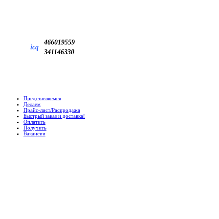
466019559
icq
341146330
Представляемся
Делаем
Прайс-лист/Распродажа
Быстрый заказ и доставка!
Оплатить
Получить
Вакансии