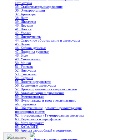
автоматика
35. Стабилизаторы напряжения
36. Электростанции
37. Арматура
38. Лист
39. Швеллеры
40. Двутавр
41. Полоса
42. Уголки
43. Инструменты
44. Сварочное оборудование и аксессуары
45. Ванны
46. Кабины душевые
47. Поддоны душевые
48. Биде
49. Умывальники
50. Мойки
51. Унитазы
52. Писсуары
53. Смесители
54. Сифоны
55. Полотенцесушители
56. Крепежные аксессуары
57. Проектирование инженерных систем
58. Автоматизация и управление
59. Электромонтаж
60. Пусконаладка и ввод в эксплуатацию
оборудования
61. Обслуживание, ремонт и реконструкция
инженерных систем
62. Футерованная / Гуммированная арматура
63. Разрешения и сертификаты
64. Металлопрокат
65. КАТАЛОГИ
66. Аренда автомобилей с водителем.
Алфавиту
1. Автоматизация и управление