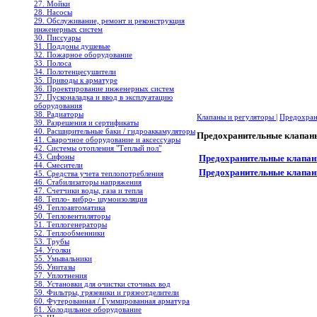
27. Мойки
28. Насосы
29. Обслуживание, ремонт и реконструкция
инженерных систем
30. Писсуары
31. Поддоны душевые
32. Пожарное оборудование
33. Полоса
34. Полотенцесушители
35. Приводы к арматуре
36. Проектирование инженерных систем
37. Пусконаладка и ввод в эксплуатацию
оборудования
38. Радиаторы
Клапаны и регуляторы
|
Предохран
39. Разрешения и сертификаты
40. Расширительные баки / гидроаккамуляторы
Предохранительные клапа
41. Сварочное оборудование и аксессуары
42. Системы отопления "Теплый пол"
43. Сифоны
Предохранительные клапан
44. Смесители
Предохранительные клапа
45. Средства учета теплопотребления
46. Стабилизаторы напряжения
47. Счетчики воды, газа и тепла
48. Тепло- вибро- шумоизоляция
49. Теплоавтоматика
50. Тепловентиляторы
51. Теплогенераторы
52. Теплообменники
53. Трубы
54. Уголки
55. Умывальники
56. Унитазы
57. Уплотнения
58. Установки для очистки сточных вод
59. Фильтры, грязевики и грязеотделители
60. Футерованная / Гуммированная арматура
61. Холодильное oборудование