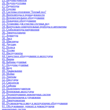
25. Водонагреватели
26. Водоподготовка
27. Радиаторы
28. Горелки
29. Системы отопления "Теплый пол"
30. Вентиляторы и принадлежности
31. Вспомогательное оборудование
32. Пожарное оборудование
33. Установки для очистки сточных вод
34. Контрольно-измерительные приборы и автоматика
35. Стабилизаторы напряжения
36. Электростанции
37. Арматура
38. Лист
39. Швеллеры
40. Двутавр
41. Полоса
42. Уголки
43. Инструменты
44. Сварочное оборудование и аксессуары
45. Ванны
46. Кабины душевые
47. Поддоны душевые
48. Биде
49. Умывальники
50. Мойки
51. Унитазы
52. Писсуары
53. Смесители
54. Сифоны
55. Полотенцесушители
56. Крепежные аксессуары
57. Проектирование инженерных систем
58. Автоматизация и управление
59. Электромонтаж
60. Пусконаладка и ввод в эксплуатацию оборудования
61. Обслуживание, ремонт и реконструкция
инженерных систем