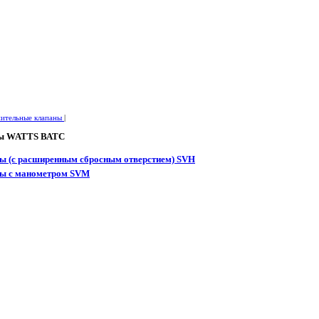
ительные клапаны
|
ны WATTS ВАТС
ы (с расширенным сбросным отверстием) SVH
ны с манометром SVM