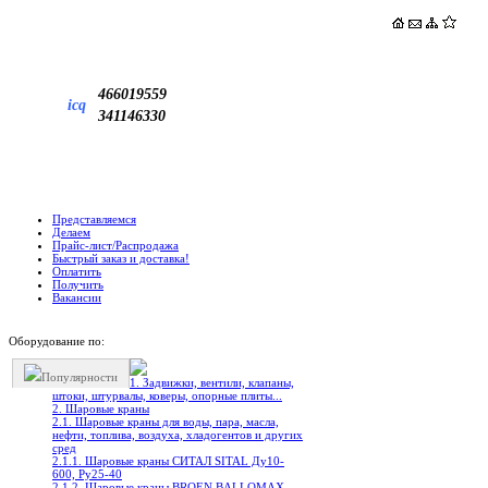
466019559
icq
341146330
Представляемся
Делаем
Прайс-лист/Распродажа
Быстрый заказ и доставка!
Оплатить
Получить
Вакансии
Оборудование по:
Популярности
1. Задвижки, вентили, клапаны,
штоки, штурвалы, коверы, опорные плиты...
2. Шаровые краны
2.1. Шаровые краны для воды, пара, масла,
нефти, топлива, воздуха, хладогентов и других
сред
2.1.1. Шаровые краны СИТАЛ SITAL Ду10-
600, Ру25-40
2.1.2. Шаровые краны BROEN BALLOMAX