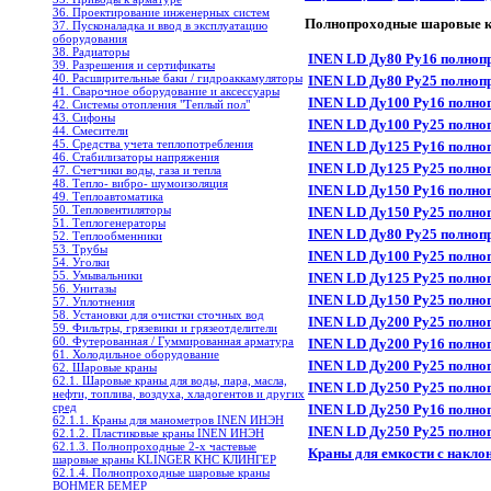
36. Проектирование инженерных систем
Полнопроходные шаровые кр
37. Пусконаладка и ввод в эксплуатацию
оборудования
38. Радиаторы
INEN LD Ду80 Ру16 полноп
39. Разрешения и сертификаты
40. Расширительные баки / гидроаккамуляторы
INEN LD Ду80 Ру25 полноп
41. Сварочное оборудование и аксессуары
INEN LD Ду100 Ру16 полно
42. Системы отопления "Теплый пол"
43. Сифоны
INEN LD Ду100 Ру25 полно
44. Смесители
45. Средства учета теплопотребления
INEN LD Ду125 Ру16 полно
46. Стабилизаторы напряжения
INEN LD Ду125 Ру25 полно
47. Счетчики воды, газа и тепла
48. Тепло- вибро- шумоизоляция
INEN LD Ду150 Ру16 полно
49. Теплоавтоматика
50. Тепловентиляторы
INEN LD Ду150 Ру25 полно
51. Теплогенераторы
INEN LD Ду80 Ру25 полноп
52. Теплообменники
53. Трубы
INEN LD Ду100 Ру25 полно
54. Уголки
55. Умывальники
INEN LD Ду125 Ру25 полно
56. Унитазы
INEN LD Ду150 Ру25 полно
57. Уплотнения
58. Установки для очистки сточных вод
INEN LD Ду200 Ру25 полно
59. Фильтры, грязевики и грязеотделители
60. Футерованная / Гуммированная арматура
INEN LD Ду200 Ру16 полно
61. Холодильное oборудование
INEN LD Ду200 Ру25 полно
62. Шаровые краны
62.1. Шаровые краны для воды, пара, масла,
INEN LD Ду250 Ру25 полно
нефти, топлива, воздуха, хладогентов и других
сред
INEN LD Ду250 Ру16 полно
62.1.1. Краны для манометров INEN ИНЭН
INEN LD Ду250 Ру25 полно
62.1.2. Пластиковые краны INEN ИНЭН
62.1.3. Полнопроходные 2-х частевые
Краны для емкости с накло
шаровые краны KLINGER KHC КЛИНГЕР
62.1.4. Полнопроходные шаровые краны
BOHMER БЕМЕР