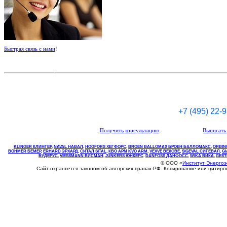
Быстрая связь с нами
!
+7 (495) 22-
Получить консультацию
Выписать 
KLINGER КЛИНГЕР
,
NAVAL НАВАЛ
,
НOGFORS ХЕГФОРС
,
BROEN BALLOMAX БРОЕН БАЛЛОМАКС
,
ORBIN
BOHMER БЕМЕР
,
ERHARD ЭРХАРД
,
СИТАЛ SITAL
,
КВО
АРМ
KVO
ARM
,
VEXVE ВЕКСВЕ
,
SIGEVAL СИГЕВАЛ
,
G
БУДЕРУС
,
VIESSMANN ВИСМАН
,
JUNKERS ЮНКЕРС
.
DANFOSS ДАНФОСС
,
WIKA ВИКА
,
GEST
© ООО «
Институт Энерго
Сайт охраняется законом об авторских правах РФ. Копирование или цитир