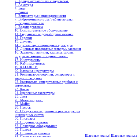
2. Аренда автомобилей с водителем.
3. Арматура
4. Биде
5. Ванны
6. Вентиляторы и принадлежности
7. Виброкомпенсаторы / гибкие вставки
8. Водонагреватели
9. Водоподготовка
10. Вспомогательное оборудование
11. Гидранты и водоразборные колонки
12. Горелки
13. Двутавр
14. Детали трубопроводов и арматуры
15. Дисковые поворотные затворы / заслонки
16. Задвижки, вентили, клапаны, штоки,
штурвалы, коверы, опорные плиты...
17. Инструменты
18. Кабины душевые
19. КАТАЛОГИ
20. Клапаны и регуляторы
21. Конденсатоотводчики, сепараторы и
воздухоотводчики
22. Контрольно-измерительные приборы и
автоматика
23. Котлы
24. Крепежные аксессуары
25. Лист
26. Металлопрокат
27. Мойки
28. Насосы
29. Обслуживание, ремонт и реконструкция
инженерных систем
30. Писсуары
31. Поддоны душевые
32. Пожарное оборудование
33. Полоса
34. Полотенцесушители
Шаровые краны
|
Шаровые краны дл
35. Приводы к арматуре