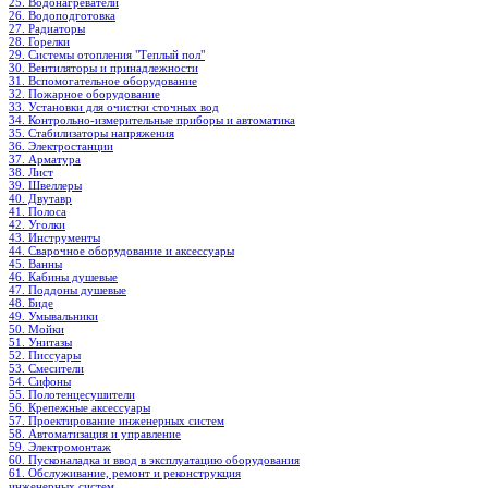
25. Водонагреватели
26. Водоподготовка
27. Радиаторы
28. Горелки
29. Системы отопления "Теплый пол"
30. Вентиляторы и принадлежности
31. Вспомогательное оборудование
32. Пожарное оборудование
33. Установки для очистки сточных вод
34. Контрольно-измерительные приборы и автоматика
35. Стабилизаторы напряжения
36. Электростанции
37. Арматура
38. Лист
39. Швеллеры
40. Двутавр
41. Полоса
42. Уголки
43. Инструменты
44. Сварочное оборудование и аксессуары
45. Ванны
46. Кабины душевые
47. Поддоны душевые
48. Биде
49. Умывальники
50. Мойки
51. Унитазы
52. Писсуары
53. Смесители
54. Сифоны
55. Полотенцесушители
56. Крепежные аксессуары
57. Проектирование инженерных систем
58. Автоматизация и управление
59. Электромонтаж
60. Пусконаладка и ввод в эксплуатацию оборудования
61. Обслуживание, ремонт и реконструкция
инженерных систем