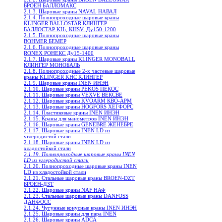
БРОЕН БАЛЛОМАКС
2.1.3. Шаровые краны NAVAL НАВАЛ
2.1.4. Полнопроходные шаровые краны
KLINGER BALLOSTAR КЛИНГЕР
БАЛЛОСТАР KHi, KHSVi Ду150-1200
2.1.5. Полнопроходные шаровые краны
BOHMER БЕМЕР
2.1.6. Полнопроходные шаровые краны
RONEX РОНЕКС Ду15-1400
2.1.7. Шаровые краны KLINGER MONOBALL
КЛИНГЕР МОНОБАЛЬ
2.1.8. Полнопроходные 2-х частевые шаровые
краны KLINGER KHC КЛИНГЕР
2.1.9. Шаровые краны INEN ИНЭН
2.1.10. Шаровые краны PEKOS ПЕКОС
2.1.11. Шаровые краны VEXVE ВЕКСВЕ
2.1.12. Шаровые краны KVOARM КВО-АРМ
2.1.13. Шаровые краны HOGFORS ХЕГФОРС
2.1.14. Пластиковые краны INEN ИНЭН
2.1.15. Краны для манометров INEN ИНЭН
2.1.16. Шаровые краны GENEBRE ЖЕНЕБРЕ
2.1.17. Шаровые краны INEN LD из
углеродистой стали
2.1.18. Шаровые краны INEN LD из
хладостойкой стали
2.1.19. Полнопроходные шаровые краны INEN
LD из углеродистой стали
2.1.20. Полнопроходные шаровые краны INEN
LD из хладостойкой стали
2.1.21. Стальные шаровые краны BROEN-DZT
БРОЕН-ДЗТ
2.1.22. Шаровые краны NAF НАФ
2.1.23. Стальные шаровые краны DANFOSS
ДАНФОСС
2.1.24. Чугунные конусные краны INEN ИНЭН
2.1.25. Шаровые краны для пара INEN
2.1.26. Шаровые краны ADCA