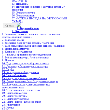
600, Ру25-40
63. Швеллеры
64. Шиберные ножевые и щитовые затворы /
задвижки
65. Электромонтаж
66. Электростанции
67. // СХЕМА ПРОЕЗДА НА ОТГРУЗОЧНЫЙ
СКЛАД //
Средам
1. Водоснабжение
2. Отопление
1. Задвижки, вентили, клапаны, штоки, штурвалы,
коверы, опорные плиты...
2. Шаровые краны
3. Дисковые поворотные затворы / заслонки
4. Шиберные ножевые и щитовые затворы / задвижки
5. Приводы к арматуре
6. Клапаны и регуляторы
7. Фильтры, грязевики и грязеотделители
8. Виброкомпенсаторы / гибкие вставки
9. Насосы
10. Гидранты и водоразборные колонки
11. Детали трубопроводов и арматуры
12. Трубы
13. Холодильное oборудование
14. Теплообменники
15. Средства учета теплопотребления
16. Расширительные баки / гидроаккамуляторы
17. Конденсатоотводчики, сепараторы и
воздухоотводчики
18. Счетчики воды, газа и тепла
19. Теплоавтоматика
20. Теплогенераторы
21. Тепловентиляторы
22. Тепло- вибро- шумоизоляция
23. Уплотнения
24. Котлы