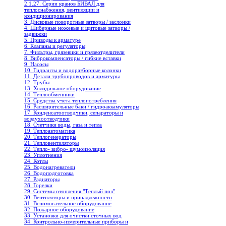
2.1.27. Серии кранов БИВАЛ для
теплоснабжения, вентиляции и
кондиционирования
3. Дисковые поворотные затворы / заслонки
4. Шиберные ножевые и щитовые затворы /
задвижки
5. Приводы к арматуре
6. Клапаны и регуляторы
7. Фильтры, грязевики и грязеотделители
8. Виброкомпенсаторы / гибкие вставки
9. Насосы
10. Гидранты и водоразборные колонки
11. Детали трубопроводов и арматуры
12. Трубы
13. Холодильное oборудование
14. Теплообменники
15. Средства учета теплопотребления
16. Расширительные баки / гидроаккамуляторы
17. Конденсатоотводчики, сепараторы и
воздухоотводчики
18. Счетчики воды, газа и тепла
19. Теплоавтоматика
20. Теплогенераторы
21. Тепловентиляторы
22. Тепло- вибро- шумоизоляция
23. Уплотнения
24. Котлы
25. Водонагреватели
26. Водоподготовка
27. Радиаторы
28. Горелки
29. Системы отопления "Теплый пол"
30. Вентиляторы и принадлежности
31. Вспомогательное оборудование
32. Пожарное оборудование
33. Установки для очистки сточных вод
34. Контрольно-измерительные приборы и