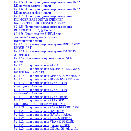
62.1.5. Полнопроходные шаровые краны INEN
LD из углеродистой стали
62.1.6. Полнопроходные шаровые краны INEN
LD из хладостойкой стали
62.1.7. Полнопроходные шаровые краны
KLINGER BALLOSTAR КЛИНГЕР
БАЛЛОСТАР KHi, KHSVi Ду150-1200
62.1.8. Полнопроходные шаровые краны
RONEX РОНЕКС Ду15-1400
62.1.9. Серии кранов БИВАЛ для
теплоснабжения, вентиляции и
кондиционирования
62.1.10. Стальные шаровые краны BROEN-DZT
БРОЕН-ДЗТ
62.1.11. Стальные шаровые краны DANFOSS
ДАНФОСС
62.1.12. Чугунные конусные краны INEN
ИНЭН
62.1.13. Шаровые краны ADCA
62.1.14. Шаровые краны BROEN BALLOMAX
БРОЕН БАЛЛОМАКС
62.1.15. Шаровые краны GENEBRE ЖЕНЕБРЕ
62.1.16. Шаровые краны HOGFORS ХЕГФОРС
62.1.17. Шаровые краны INEN LD из
углеродистой стали
62.1.18. Шаровые краны INEN LD из
хладостойкой стали
62.1.19. Шаровые краны INEN ИНЭН
62.1.20. Шаровые краны KLINGER
MONOBALL КЛИНГЕР МОНОБАЛЬ
62.1.21. Шаровые краны KVOARM КВО-АРМ
62.1.22. Шаровые краны NAF НАФ
62.1.23. Шаровые краны NAVAL НАВАЛ
62.1.24. Шаровые краны PEKOS ПЕКОС
62.1.25. Шаровые краны VEXVE ВЕКСВЕ
62.1.26. Шаровые краны для пара INEN
62.1.27. Шаровые краны СИТАЛ SITAL Ду10-