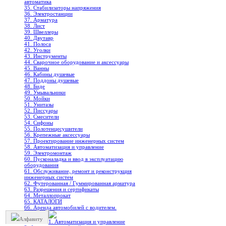
автоматика
35. Стабилизаторы напряжения
36. Электростанции
37. Арматура
38. Лист
39. Швеллеры
40. Двутавр
41. Полоса
42. Уголки
43. Инструменты
44. Сварочное оборудование и аксессуары
45. Ванны
46. Кабины душевые
47. Поддоны душевые
48. Биде
49. Умывальники
50. Мойки
51. Унитазы
52. Писсуары
53. Смесители
54. Сифоны
55. Полотенцесушители
56. Крепежные аксессуары
57. Проектирование инженерных систем
58. Автоматизация и управление
59. Электромонтаж
60. Пусконаладка и ввод в эксплуатацию
оборудования
61. Обслуживание, ремонт и реконструкция
инженерных систем
62. Футерованная / Гуммированная арматура
63. Разрешения и сертификаты
64. Металлопрокат
65. КАТАЛОГИ
66. Аренда автомобилей с водителем.
Алфавиту
1. Автоматизация и управление