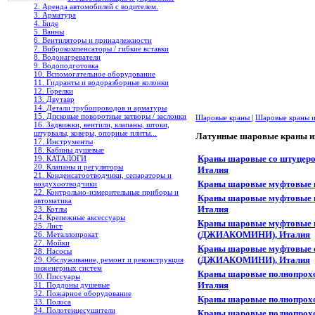
2. Аренда автомобилей с водителем.
3. Арматура
4. Биде
5. Ванны
6. Вентиляторы и принадлежности
7. Виброкомпенсаторы / гибкие вставки
8. Водонагреватели
9. Водоподготовка
10. Вспомогательное оборудование
11. Гидранты и водоразборные колонки
12. Горелки
13. Двутавр
14. Детали трубопроводов и арматуры
15. Дисковые поворотные затворы / заслонки
Шаровые краны
|
Шаровые краны и
16. Задвижки, вентили, клапаны, штоки,
штурвалы, коверы, опорные плиты...
Латунные шаровые краны
17. Инструменты
18. Кабины душевые
Краны шаровые со штуцеро
19. КАТАЛОГИ
20. Клапаны и регуляторы
Италия
21. Конденсатоотводчики, сепараторы и
Краны шаровые муфтовые
воздухоотводчики
22. Контрольно-измерительные приборы и
Краны шаровые муфтовые 
автоматика
Италия
23. Котлы
24. Крепежные аксессуары
Краны шаровые муфтовые п
25. Лист
(ДЖИАКОМИНИ), Италия
26. Металлопрокат
27. Мойки
Краны шаровые муфтовые с
28. Насосы
(ДЖИАКОМИНИ), Италия
29. Обслуживание, ремонт и реконструкция
инженерных систем
Краны шаровые полнопрох
30. Писсуары
Италия
31. Поддоны душевые
32. Пожарное оборудование
Краны шаровые полнопрох
33. Полоса
34. Полотенцесушители
Краны шаровые полнопрохо