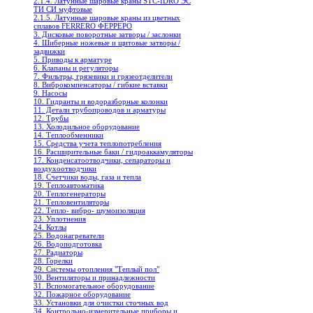
2.1.4. Латунные шаровые краны STC-IDRO ЭС
ТИ СИ муфтовые
2.1.5. Латунные шаровые краны из цветных
сплавов FERRERO ФЕРРЕРО
3. Дисковые поворотные затворы / заслонки
4. Шиберные ножевые и щитовые затворы /
задвижки
5. Приводы к арматуре
6. Клапаны и регуляторы
7. Фильтры, грязевики и грязеотделители
8. Виброкомпенсаторы / гибкие вставки
9. Насосы
10. Гидранты и водоразборные колонки
11. Детали трубопроводов и арматуры
12. Трубы
13. Холодильное oборудование
14. Теплообменники
15. Средства учета теплопотребления
16. Расширительные баки / гидроаккамуляторы
17. Конденсатоотводчики, сепараторы и
воздухоотводчики
18. Счетчики воды, газа и тепла
19. Теплоавтоматика
20. Теплогенераторы
21. Тепловентиляторы
22. Тепло- вибро- шумоизоляция
23. Уплотнения
24. Котлы
25. Водонагреватели
26. Водоподготовка
27. Радиаторы
28. Горелки
29. Системы отопления "Теплый пол"
30. Вентиляторы и принадлежности
31. Вспомогательное оборудование
32. Пожарное оборудование
33. Установки для очистки сточных вод
34. Контрольно-измерительные приборы и