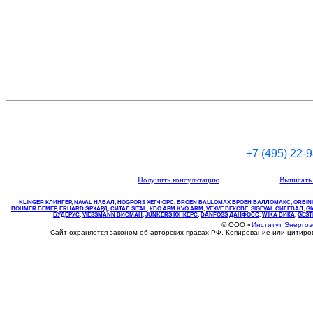
+7 (495) 22-
Получить консультацию
Выписать 
KLINGER КЛИНГЕР
,
NAVAL НАВАЛ
,
НOGFORS ХЕГФОРС
,
BROEN BALLOMAX БРОЕН БАЛЛОМАКС
,
ORBIN
BOHMER БЕМЕР
,
ERHARD ЭРХАРД
,
СИТАЛ SITAL
,
КВО
АРМ
KVO
ARM
,
VEXVE ВЕКСВЕ
,
SIGEVAL СИГЕВАЛ
,
G
БУДЕРУС
,
VIESSMANN ВИСМАН
,
JUNKERS ЮНКЕРС
.
DANFOSS ДАНФОСС
,
WIKA ВИКА
,
GEST
© ООО «
Институт Энерго
Сайт охраняется законом об авторских правах РФ. Копирование или цитир