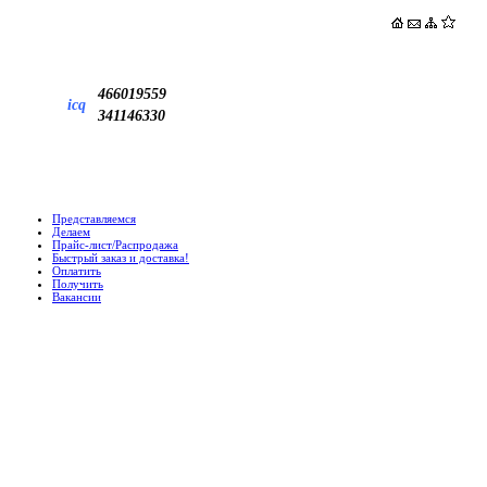
466019559
icq
341146330
Представляемся
Делаем
Прайс-лист/Распродажа
Быстрый заказ и доставка!
Оплатить
Получить
Вакансии