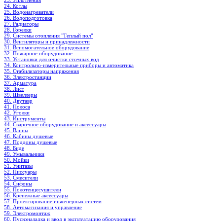
23. Уплотнения
24. Котлы
25. Водонагреватели
26. Водоподготовка
27. Радиаторы
28. Горелки
29. Системы отопления "Теплый пол"
30. Вентиляторы и принадлежности
31. Вспомогательное оборудование
32. Пожарное оборудование
33. Установки для очистки сточных вод
34. Контрольно-измерительные приборы и автоматика
35. Стабилизаторы напряжения
36. Электростанции
37. Арматура
38. Лист
39. Швеллеры
40. Двутавр
41. Полоса
42. Уголки
43. Инструменты
44. Сварочное оборудование и аксессуары
45. Ванны
46. Кабины душевые
47. Поддоны душевые
48. Биде
49. Умывальники
50. Мойки
51. Унитазы
52. Писсуары
53. Смесители
54. Сифоны
55. Полотенцесушители
56. Крепежные аксессуары
57. Проектирование инженерных систем
58. Автоматизация и управление
59. Электромонтаж
60. Пусконаладка и ввод в эксплуатацию оборудования