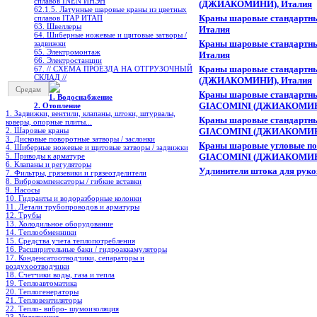
сплавов INEN ИНЭН
(ДЖИАКОМИНИ), Италия
62.1.5. Латунные шаровые краны из цветных
Краны шаровые стандартны
сплавов ITAP ИТАП
63. Швеллеры
Италия
64. Шиберные ножевые и щитовые затворы /
Краны шаровые стандартн
задвижки
65. Электромонтаж
Италия
66. Электростанции
Краны шаровые стандартные
67. // СХЕМА ПРОЕЗДА НА ОТГРУЗОЧНЫЙ
СКЛАД //
(ДЖИАКОМИНИ), Италия
Средам
Краны шаровые стандартные
1. Водоснабжение
GIACOMINI (ДЖИАКОМИНИ
2. Отопление
1. Задвижки, вентили, клапаны, штоки, штурвалы,
Краны шаровые стандартные
коверы, опорные плиты...
2. Шаровые краны
GIACOMINI (ДЖИАКОМИНИ
3. Дисковые поворотные затворы / заслонки
Краны шаровые угловые пол
4. Шиберные ножевые и щитовые затворы / задвижки
5. Приводы к арматуре
GIACOMINI (ДЖИАКОМИНИ
6. Клапаны и регуляторы
Удлинители штока для ру
7. Фильтры, грязевики и грязеотделители
8. Виброкомпенсаторы / гибкие вставки
9. Насосы
10. Гидранты и водоразборные колонки
11. Детали трубопроводов и арматуры
12. Трубы
13. Холодильное oборудование
14. Теплообменники
15. Средства учета теплопотребления
16. Расширительные баки / гидроаккамуляторы
17. Конденсатоотводчики, сепараторы и
воздухоотводчики
18. Счетчики воды, газа и тепла
19. Теплоавтоматика
20. Теплогенераторы
21. Тепловентиляторы
22. Тепло- вибро- шумоизоляция