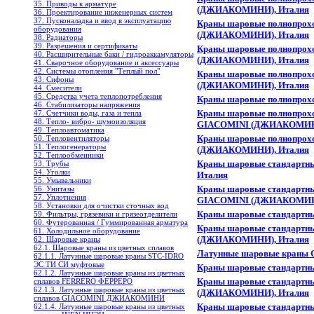
35. Приводы к арматуре
(ДЖИАКОМИНИ), Италия
36. Проектирование инженерных систем
37. Пусконаладка и ввод в эксплуатацию
Краны шаровые полнопрохо
оборудования
(ДЖИАКОМИНИ), Италия
38. Радиаторы
39. Разрешения и сертификаты
Краны шаровые полнопрохо
40. Расширительные баки / гидроаккамуляторы
(ДЖИАКОМИНИ), Италия
41. Сварочное оборудование и аксессуары
42. Системы отопления "Теплый пол"
Краны шаровые полнопрохо
43. Сифоны
(ДЖИАКОМИНИ), Италия
44. Смесители
45. Средства учета теплопотребления
Краны шаровые полнопрох
46. Стабилизаторы напряжения
Краны шаровые полнопроход
47. Счетчики воды, газа и тепла
48. Тепло- вибро- шумоизоляция
GIACOMINI (ДЖИАКОМИНИ
49. Теплоавтоматика
Краны шаровые полнопрохо
50. Тепловентиляторы
51. Теплогенераторы
(ДЖИАКОМИНИ), Италия
52. Теплообменники
Краны шаровые стандартн
53. Трубы
54. Уголки
Италия
55. Умывальники
Краны шаровые стандартны
56. Унитазы
57. Уплотнения
GIACOMINI (ДЖИАКОМИНИ
58. Установки для очистки сточных вод
Краны шаровые стандартн
59. Фильтры, грязевики и грязеотделители
60. Футерованная / Гуммированная арматура
Краны шаровые стандартны
61. Холодильное oборудование
(ДЖИАКОМИНИ), Италия
62. Шаровые краны
62.1. Шаровые краны из цветных сплавов
Латунные шаровые кран
62.1.1. Латунные шаровые краны STC-IDRO
ЭС ТИ СИ муфтовые
Краны шаровые стандартн
62.1.2. Латунные шаровые краны из цветных
Краны шаровые стандартны
сплавов FERRERO ФЕРРЕРО
62.1.3. Латунные шаровые краны из цветных
(ДЖИАКОМИНИ), Италия
сплавов GIACOMINI ДЖИАКОМИНИ
Краны шаровые стандартны
62.1.4. Латунные шаровые краны из цветных