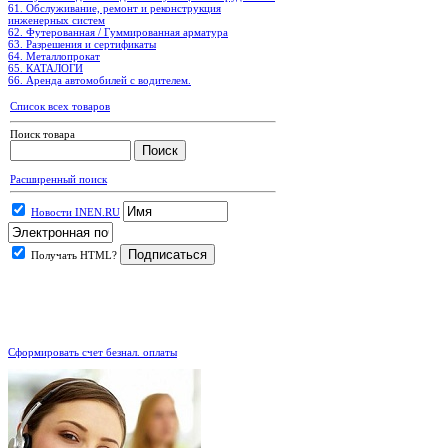
61. Обслуживание, ремонт и реконструкция
инженерных систем
62. Футерованная / Гуммированная арматура
63. Разрешения и сертификаты
64. Металлопрокат
65. КАТАЛОГИ
66. Аренда автомобилей с водителем.
Список всех товаров
Поиск товара
Расширенный поиск
Новости INEN.RU
Получать HTML?
.
Сформировать счет безнал. оплаты