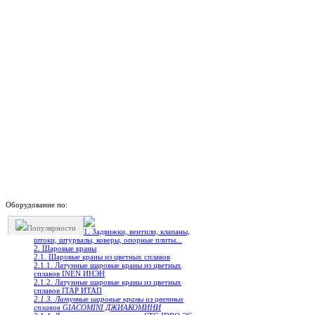
Оборудование по:
Популярности
1. Задвижки, вентили, клапаны,
штоки, штурвалы, коверы, опорные плиты...
2. Шаровые краны
2.1. Шаровые краны из цветных сплавов
2.1.1. Латунные шаровые краны из цветных
сплавов INEN ИНЭН
2.1.2. Латунные шаровые краны из цветных
сплавов ITAP ИТАП
2.1.3. Латунные шаровые краны из цветных
сплавов GIACOMINI ДЖИАКОМИНИ