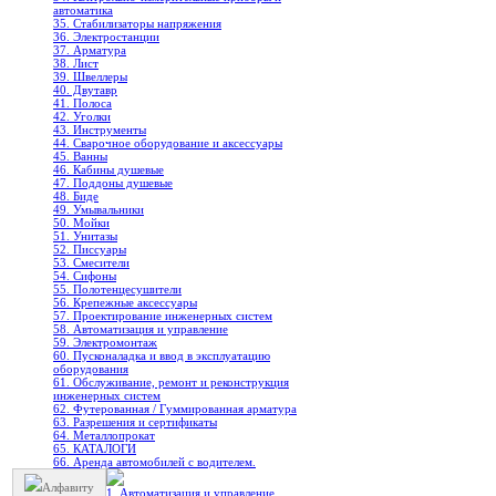
автоматика
35. Стабилизаторы напряжения
36. Электростанции
37. Арматура
38. Лист
39. Швеллеры
40. Двутавр
41. Полоса
42. Уголки
43. Инструменты
44. Сварочное оборудование и аксессуары
45. Ванны
46. Кабины душевые
47. Поддоны душевые
48. Биде
49. Умывальники
50. Мойки
51. Унитазы
52. Писсуары
53. Смесители
54. Сифоны
55. Полотенцесушители
56. Крепежные аксессуары
57. Проектирование инженерных систем
58. Автоматизация и управление
59. Электромонтаж
60. Пусконаладка и ввод в эксплуатацию
оборудования
61. Обслуживание, ремонт и реконструкция
инженерных систем
62. Футерованная / Гуммированная арматура
63. Разрешения и сертификаты
64. Металлопрокат
65. КАТАЛОГИ
66. Аренда автомобилей с водителем.
Алфавиту
1. Автоматизация и управление