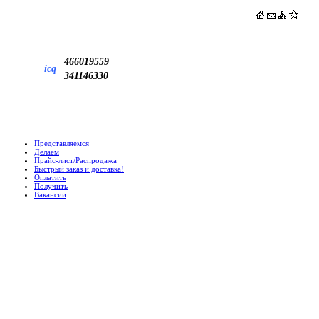
466019559
icq
341146330
Представляемся
Делаем
Прайс-лист/Распродажа
Быстрый заказ и доставка!
Оплатить
Получить
Вакансии