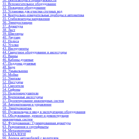
30. Вентиляторы и принадлежности
31. Вспомогательное оборудование
32. Пожарное оборудование
33. Установки для очистки сточных вод
34. Контрольно-измерительные приборы и автоматика
35. Стабилизаторы напряжения
36. Электростанции
37. Арматура
38. Лист
39. Швеллеры
40. Двутавр
41. Полоса
42. Уголки
43. Инструменты
44. Сварочное оборудование и аксессуары
45. Ванны
46. Кабины душевые
47. Поддоны душевые
48. Биде
49. Умывальники
50. Мойки
51. Унитазы
52. Писсуары
53. Смесители
54. Сифоны
55. Полотенцесушители
56. Крепежные аксессуары
57. Проектирование инженерных систем
58. Автоматизация и управление
59. Электромонтаж
60. Пусконаладка и ввод в эксплуатацию оборудования
61. Обслуживание, ремонт и реконструкция
инженерных систем
62. Футерованная / Гуммированная арматура
63. Разрешения и сертификаты
64. Металлопрокат
65. КАТАЛОГИ
66. Аренда автомобилей с водителем.