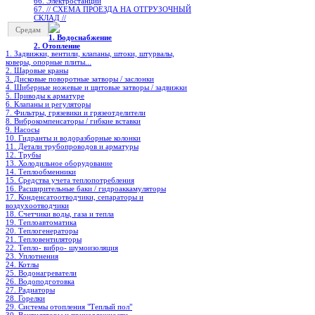
66. Электростанции
67. // СХЕМА ПРОЕЗДА НА ОТГРУЗОЧНЫЙ
СКЛАД //
Средам
1. Водоснабжение
2. Отопление
1. Задвижки, вентили, клапаны, штоки, штурвалы,
коверы, опорные плиты...
2. Шаровые краны
3. Дисковые поворотные затворы / заслонки
4. Шиберные ножевые и щитовые затворы / задвижки
5. Приводы к арматуре
6. Клапаны и регуляторы
7. Фильтры, грязевики и грязеотделители
8. Виброкомпенсаторы / гибкие вставки
9. Насосы
10. Гидранты и водоразборные колонки
11. Детали трубопроводов и арматуры
12. Трубы
13. Холодильное oборудование
14. Теплообменники
15. Средства учета теплопотребления
16. Расширительные баки / гидроаккамуляторы
17. Конденсатоотводчики, сепараторы и
воздухоотводчики
18. Счетчики воды, газа и тепла
19. Теплоавтоматика
20. Теплогенераторы
21. Тепловентиляторы
22. Тепло- вибро- шумоизоляция
23. Уплотнения
24. Котлы
25. Водонагреватели
26. Водоподготовка
27. Радиаторы
28. Горелки
29. Системы отопления "Теплый пол"