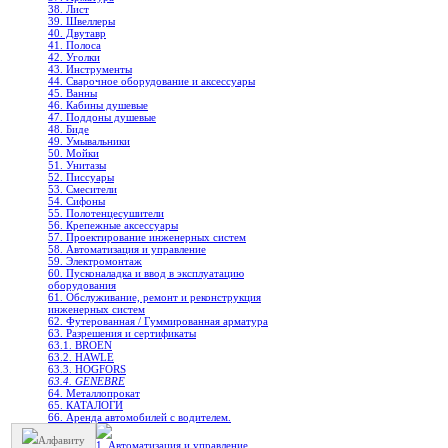
38. Лист
39. Швеллеры
40. Двутавр
41. Полоса
42. Уголки
43. Инструменты
44. Сварочное оборудование и аксессуары
45. Ванны
46. Кабины душевые
47. Поддоны душевые
48. Биде
49. Умывальники
50. Мойки
51. Унитазы
52. Писсуары
53. Смесители
54. Сифоны
55. Полотенцесушители
56. Крепежные аксессуары
57. Проектирование инженерных систем
58. Автоматизация и управление
59. Электромонтаж
60. Пусконаладка и ввод в эксплуатацию
оборудования
61. Обслуживание, ремонт и реконструкция
инженерных систем
62. Футерованная / Гуммированная арматура
63. Разрешения и сертификаты
63.1. BROEN
63.2. HAWLE
63.3. HOGFORS
63.4. GENEBRE
64. Металлопрокат
65. КАТАЛОГИ
66. Аренда автомобилей с водителем.
Алфавиту
1. Автоматизация и управление