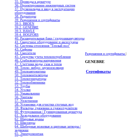
35. Приводы к арматуре
36. Проектирование инженерных систем
37. Пусконаладка и ввод в эксплуатацию
оборудования
38. Радиаторы
39. Разрешения и сертификаты
39.1. BROEN
39.2. GENEBRE
39.3. HAWLE
39.4. HOGFORS
40. Расширительные баки / гидроаккамуляторы
41. Сварочное оборудование и аксессуары
42. Системы отопления "Теплый пол"
43. Сифоны
44. Смесители
Разрешения и сертификаты
|
45. Средства учета теплопотребления
46. Стабилизаторы напряжения
GENEBRE
47. Счетчики воды, газа и тепла
48. Тепло- вибро- шумоизоляция
Сертификаты
49. Теплоавтоматика
50. Тепловентиляторы
51. Теплогенераторы
52. Теплообменники
53. Трубы
54. Уголки
55. Умывальники
56. Унитазы
57. Уплотнения
58. Установки для очистки сточных вод
59. Фильтры, грязевики и грязеотделители
60. Футерованная / Гуммированная арматура
61. Холодильное oборудование
62. Шаровые краны
63. Швеллеры
64. Шиберные ножевые и щитовые затворы /
задвижки
65. Электромонтаж