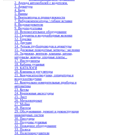
2. Аренда автомобилей с водителем.
3. Арматура
4. Биде
5. Ванны
6. Вентиляторы и принадлежности
7. Виброкомпенсаторы / гибкие вставки
8. Водонагреватели
9. Водоподготовка
10. Вспомогательное оборудование
11. Гидранты и водоразборные колонки
12. Горелки
13. Двутавр
14. Детали трубопроводов и арматуры
15. Дисковые поворотные затворы / заслонки
16. Задвижки, вентили, клапаны, штоки,
штурвалы, коверы, опорные плиты...
17. Инструменты
18. Кабины душевые
19. КАТАЛОГИ
20. Клапаны и регуляторы
21. Конденсатоотводчики, сепараторы и
воздухоотводчики
22. Контрольно-измерительные приборы и
автоматика
23. Котлы
24. Крепежные аксессуары
25. Лист
26. Металлопрокат
27. Мойки
28. Насосы
29. Обслуживание, ремонт и реконструкция
инженерных систем
30. Писсуары
31. Поддоны душевые
32. Пожарное оборудование
33. Полоса
34. Полотенцесушители