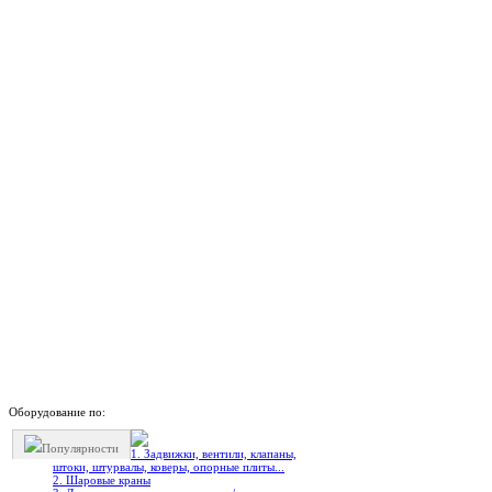
Оборудование по:
Популярности
1. Задвижки, вентили, клапаны,
штоки, штурвалы, коверы, опорные плиты...
2. Шаровые краны