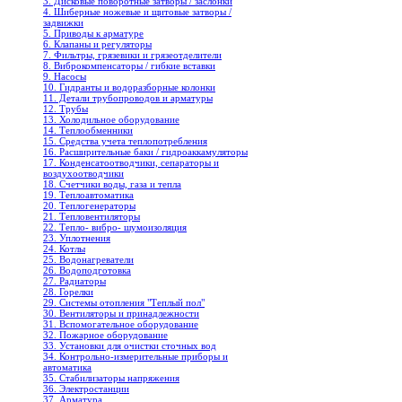
3. Дисковые поворотные затворы / заслонки
4. Шиберные ножевые и щитовые затворы /
задвижки
5. Приводы к арматуре
6. Клапаны и регуляторы
7. Фильтры, грязевики и грязеотделители
8. Виброкомпенсаторы / гибкие вставки
9. Насосы
10. Гидранты и водоразборные колонки
11. Детали трубопроводов и арматуры
12. Трубы
13. Холодильное oборудование
14. Теплообменники
15. Средства учета теплопотребления
16. Расширительные баки / гидроаккамуляторы
17. Конденсатоотводчики, сепараторы и
воздухоотводчики
18. Счетчики воды, газа и тепла
19. Теплоавтоматика
20. Теплогенераторы
21. Тепловентиляторы
22. Тепло- вибро- шумоизоляция
23. Уплотнения
24. Котлы
25. Водонагреватели
26. Водоподготовка
27. Радиаторы
28. Горелки
29. Системы отопления "Теплый пол"
30. Вентиляторы и принадлежности
31. Вспомогательное оборудование
32. Пожарное оборудование
33. Установки для очистки сточных вод
34. Контрольно-измерительные приборы и
автоматика
35. Стабилизаторы напряжения
36. Электростанции
37. Арматура