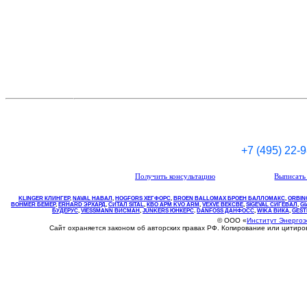
+7 (495) 22-
Получить консультацию
Выписать 
KLINGER КЛИНГЕР
,
NAVAL НАВАЛ
,
НOGFORS ХЕГФОРС
,
BROEN BALLOMAX БРОЕН БАЛЛОМАКС
,
ORBIN
BOHMER БЕМЕР
,
ERHARD ЭРХАРД
,
СИТАЛ SITAL
,
КВО
АРМ
KVO
ARM
,
VEXVE ВЕКСВЕ
,
SIGEVAL СИГЕВАЛ
,
G
БУДЕРУС
,
VIESSMANN ВИСМАН
,
JUNKERS ЮНКЕРС
.
DANFOSS ДАНФОСС
,
WIKA ВИКА
,
GEST
© ООО «
Институт Энерго
Сайт охраняется законом об авторских правах РФ. Копирование или цитир