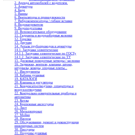
2. Аренда автомобилей с водителем.
3. Арматура
4. Биде
5. Ванны
6. Вентиляторы и принадлежности
7. Виброкомпенсаторы / гибкие вставки
8. Водонагреватели
9. Водоподготовка
10. Вспомогательное оборудование
11. Гидранты и водоразборные колонки
12. Горелки
13. Двутавр
14. Детали трубопроводов и арматуры
14.1. Заглушки эллиптические
14.1.1. Заглушки эллиптические по ГОСТу
14.1.2. Заглушки эллиптические по ТУ
15. Дисковые поворотные затворы / заслонки
16. Задвижки, вентили, клапаны, штоки,
штурвалы, коверы, опорные плиты...
17. Инструменты
18. Кабины душевые
19. КАТАЛОГИ
20. Клапаны и регуляторы
21. Конденсатоотводчики, сепараторы и
воздухоотводчики
22. Контрольно-измерительные приборы и
автоматика
23. Котлы
24. Крепежные аксессуары
25. Лист
26. Металлопрокат
27. Мойки
28. Насосы
29. Обслуживание, ремонт и реконструкция
инженерных систем
30. Писсуары
31. Поддоны душевые