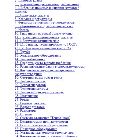
2. Шаровые краны
3. Дисковые поворотные затворы / заслонки
4. Шиберные ножевые и щитовые затворы /
задвижки
5. Приводы к арматуре
6. Клапаны и регуляторы
7. Фильтры, грязевики и грязеотделители
8. Виброкомпенсаторы / гибкие вставки
9. Насосы
10. Гидранты и водоразборные колонки
11. Детали трубопроводов и арматуры
11.1. Заглушки эллиптические
11.1.1. Заглушки эллиптические по ГОСТу
11.1.2. Заглушки эллиптические по ТУ
12. Трубы
13. Холодильное oборудование
14. Теплообменники
15. Средства учета теплопотребления
16. Расширительные баки / гидроаккамуляторы
17. Конденсатоотводчики, сепараторы и
воздухоотводчики
18. Счетчики воды, газа и тепла
19. Теплоавтоматика
20. Теплогенераторы
21. Тепловентиляторы
22. Тепло- вибро- шумоизоляция
23. Уплотнения
24. Котлы
25. Водонагреватели
26. Водоподготовка
27. Радиаторы
28. Горелки
29. Системы отопления "Теплый пол"
30. Вентиляторы и принадлежности
31. Вспомогательное оборудование
32. Пожарное оборудование
33. Установки для очистки сточных вод
34. Контрольно-измерительные приборы и