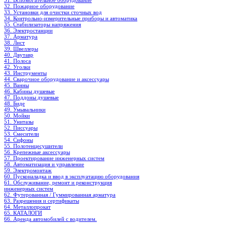
31. Вспомогательное оборудование
32. Пожарное оборудование
33. Установки для очистки сточных вод
34. Контрольно-измерительные приборы и автоматика
35. Стабилизаторы напряжения
36. Электростанции
37. Арматура
38. Лист
39. Швеллеры
40. Двутавр
41. Полоса
42. Уголки
43. Инструменты
44. Сварочное оборудование и аксессуары
45. Ванны
46. Кабины душевые
47. Поддоны душевые
48. Биде
49. Умывальники
50. Мойки
51. Унитазы
52. Писсуары
53. Смесители
54. Сифоны
55. Полотенцесушители
56. Крепежные аксессуары
57. Проектирование инженерных систем
58. Автоматизация и управление
59. Электромонтаж
60. Пусконаладка и ввод в эксплуатацию оборудования
61. Обслуживание, ремонт и реконструкция
инженерных систем
62. Футерованная / Гуммированная арматура
63. Разрешения и сертификаты
64. Металлопрокат
65. КАТАЛОГИ
66. Аренда автомобилей с водителем.