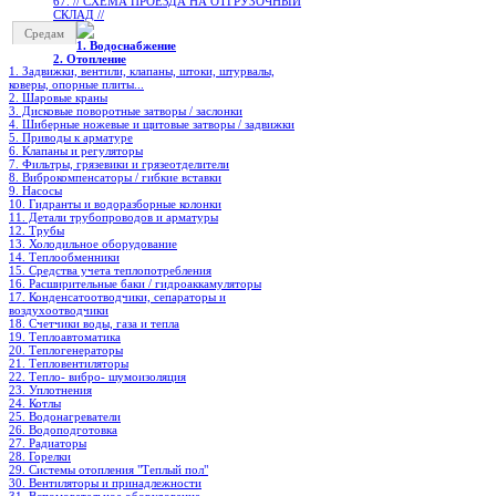
67. // СХЕМА ПРОЕЗДА НА ОТГРУЗОЧНЫЙ
СКЛАД //
Средам
1. Водоснабжение
2. Отопление
1. Задвижки, вентили, клапаны, штоки, штурвалы,
коверы, опорные плиты...
2. Шаровые краны
3. Дисковые поворотные затворы / заслонки
4. Шиберные ножевые и щитовые затворы / задвижки
5. Приводы к арматуре
6. Клапаны и регуляторы
7. Фильтры, грязевики и грязеотделители
8. Виброкомпенсаторы / гибкие вставки
9. Насосы
10. Гидранты и водоразборные колонки
11. Детали трубопроводов и арматуры
12. Трубы
13. Холодильное oборудование
14. Теплообменники
15. Средства учета теплопотребления
16. Расширительные баки / гидроаккамуляторы
17. Конденсатоотводчики, сепараторы и
воздухоотводчики
18. Счетчики воды, газа и тепла
19. Теплоавтоматика
20. Теплогенераторы
21. Тепловентиляторы
22. Тепло- вибро- шумоизоляция
23. Уплотнения
24. Котлы
25. Водонагреватели
26. Водоподготовка
27. Радиаторы
28. Горелки
29. Системы отопления "Теплый пол"
30. Вентиляторы и принадлежности