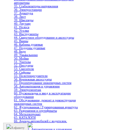
автоматика
35. Стабилизаторы напряжения
36. Электростанции
37. Арматура
38. Лист
39. Швеллеры
40. Двутавр
41. Полоса
42. Уголки
43. Инструменты
44. Сварочное оборудование и аксессуары
45. Ванны
46. Кабины душевые
47. Поддоны душевые
48. Биде
49. Умывальники
50. Мойки
51. Унитазы
52. Писсуары
53. Смесители
54. Сифоны
55. Полотенцесушители
56. Крепежные аксессуары
57. Проектирование инженерных систем
58. Автоматизация и управление
59. Электромонтаж
60. Пусконаладка и ввод в эксплуатацию
оборудования
61. Обслуживание, ремонт и реконструкция
инженерных систем
62. Футерованная / Гуммированная арматура
63. Разрешения и сертификаты
64. Металлопрокат
65. КАТАЛОГИ
66. Аренда автомобилей с водителем.
Алфавиту
1. Автоматизация и управление