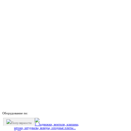
Оборудование по:
Популярности
1. Задвижки, вентили, клапаны,
штоки, штурвалы, коверы, опорные плиты...