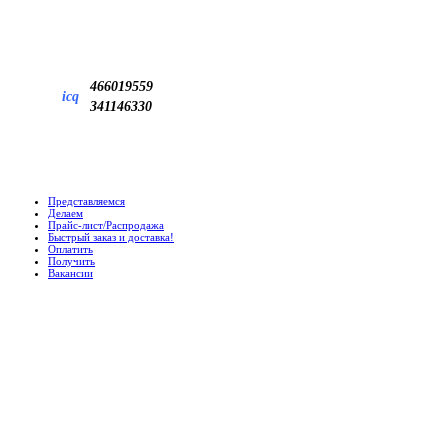
466019559
icq
341146330
Представляемся
Делаем
Прайс-лист/Распродажа
Быстрый заказ и доставка!
Оплатить
Получить
Вакансии