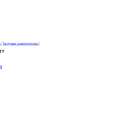
ы
|
Заглушки эллиптические
|
 ТУ
03