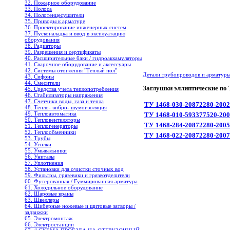
32. Пожарное оборудование
33. Полоса
34. Полотенцесушители
35. Приводы к арматуре
36. Проектирование инженерных систем
37. Пусконаладка и ввод в эксплуатацию
оборудования
38. Радиаторы
39. Разрешения и сертификаты
40. Расширительные баки / гидроаккамуляторы
41. Сварочное оборудование и аксессуары
42. Системы отопления "Теплый пол"
Детали трубопроводов и арматур
43. Сифоны
44. Смесители
Заглушки эллиптические по
45. Средства учета теплопотребления
46. Стабилизаторы напряжения
47. Счетчики воды, газа и тепла
ТУ 1468-030-20872280-2002
48. Тепло- вибро- шумоизоляция
49. Теплоавтоматика
ТУ 1468-010-593377520-20
50. Тепловентиляторы
ТУ 1468-284-20872280-2005
51. Теплогенераторы
52. Теплообменники
ТУ 1468-022-20872280-2007
53. Трубы
54. Уголки
55. Умывальники
56. Унитазы
57. Уплотнения
58. Установки для очистки сточных вод
59. Фильтры, грязевики и грязеотделители
60. Футерованная / Гуммированная арматура
61. Холодильное oборудование
62. Шаровые краны
63. Швеллеры
64. Шиберные ножевые и щитовые затворы /
задвижки
65. Электромонтаж
66. Электростанции