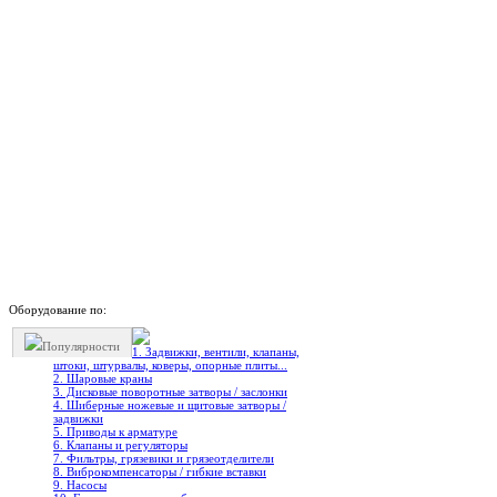
Оборудование по:
Популярности
1. Задвижки, вентили, клапаны,
штоки, штурвалы, коверы, опорные плиты...
2. Шаровые краны
3. Дисковые поворотные затворы / заслонки
4. Шиберные ножевые и щитовые затворы /
задвижки
5. Приводы к арматуре
6. Клапаны и регуляторы
7. Фильтры, грязевики и грязеотделители
8. Виброкомпенсаторы / гибкие вставки
9. Насосы