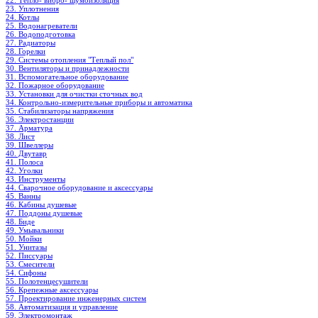
22. Тепло- вибро- шумоизоляция
23. Уплотнения
24. Котлы
25. Водонагреватели
26. Водоподготовка
27. Радиаторы
28. Горелки
29. Системы отопления "Теплый пол"
30. Вентиляторы и принадлежности
31. Вспомогательное оборудование
32. Пожарное оборудование
33. Установки для очистки сточных вод
34. Контрольно-измерительные приборы и автоматика
35. Стабилизаторы напряжения
36. Электростанции
37. Арматура
38. Лист
39. Швеллеры
40. Двутавр
41. Полоса
42. Уголки
43. Инструменты
44. Сварочное оборудование и аксессуары
45. Ванны
46. Кабины душевые
47. Поддоны душевые
48. Биде
49. Умывальники
50. Мойки
51. Унитазы
52. Писсуары
53. Смесители
54. Сифоны
55. Полотенцесушители
56. Крепежные аксессуары
57. Проектирование инженерных систем
58. Автоматизация и управление
59. Электромонтаж