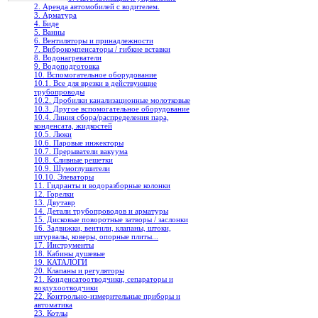
2. Аренда автомобилей с водителем.
3. Арматура
4. Биде
5. Ванны
6. Вентиляторы и принадлежности
7. Виброкомпенсаторы / гибкие вставки
8. Водонагреватели
9. Водоподготовка
10. Вспомогательное оборудование
10.1. Все для врезки в действующие
трубопроводы
10.2. Дробилки канализационные молотковые
10.3. Другое вспомогательное оборудование
10.4. Линия сбора/распределения пара,
конденсата, жидкостей
10.5. Люки
10.6. Паровые инжекторы
10.7. Прерыватели вакуума
10.8. Сливные решетки
10.9. Шумоглушители
10.10. Элеваторы
11. Гидранты и водоразборные колонки
12. Горелки
13. Двутавр
14. Детали трубопроводов и арматуры
15. Дисковые поворотные затворы / заслонки
16. Задвижки, вентили, клапаны, штоки,
штурвалы, коверы, опорные плиты...
17. Инструменты
18. Кабины душевые
19. КАТАЛОГИ
20. Клапаны и регуляторы
21. Конденсатоотводчики, сепараторы и
воздухоотводчики
22. Контрольно-измерительные приборы и
автоматика
23. Котлы