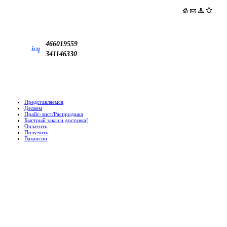
466019559
icq
341146330
Представляемся
Делаем
Прайс-лист/Распродажа
Быстрый заказ и доставка!
Оплатить
Получить
Вакансии