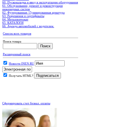
60. Пусконаладка и ввод в эксплуатацию оборудования
61. Обслуживание, ремонт и реконструкция
инженерных систем
62. Футерованная / Гуммированная арматура
63. Разрешения и сертификаты
64. Металлопрокат
65. КАТАЛОГИ
66. Аренда автомобилей с водителем.
Список всех товаров
Поиск товара
Расширенный поиск
Новости INEN.RU
Получать HTML?
.
Сформировать счет безнал. оплаты