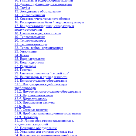
10. Гидранты и водоразборные колонки
11. Детали трубопроводов и арматуры
12. Трубы
13. Холодильное oборудование
14. Теплообменники
15. Средства учета теплопотребления
16. Расширительные баки / гидроаккамуляторы
17. Конденсатоотводчики, сепараторы и
воздухоотводчики
18. Счетчики воды, газа и тепла
19. Теплоавтоматика
20. Теплогенераторы
21. Тепловентиляторы
22. Тепло- вибро- шумоизоляция
23. Уплотнения
24. Котлы
25. Водонагреватели
26. Водоподготовка
27. Радиаторы
28. Горелки
29. Системы отопления "Теплый пол"
30. Вентиляторы и принадлежности
31. Вспомогательное оборудование
31.1. Все для врезки в действующие
трубопроводы
31.2. Другое вспомогательное оборудование
31.3. Паровые инжекторы
31.4. Шумоглушители
31.5. Прерыватели вакуума
31.6. Люки
31.7. Сливные решетки
31.8. Дробилки канализационные молотковые
31.9. Элеваторы
31.10. Линия сбора/распределения пара,
конденсата, жидкостей
32. Пожарное оборудование
33. Установки для очистки сточных вод
34. Контрольно-измерительные приборы и