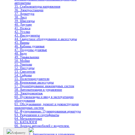
автоматика
35. Стабилизаторы напряжения
36. Электростанции
37. Арматура
38. Лист
39. Швеллеры
40. Двутавр
41. Полоса
42. Уголки
43. Инструменты
44. Сварочное оборудование и аксессуары
45. Ванны
46. Кабины душевые
47. Поддоны душевые
48. Биде
49. Умывальники
50. Мойки
51. Унитазы
52. Писсуары
53. Смесители
54. Сифоны
55. Полотенцесушители
56. Крепежные аксессуары
57. Проектирование инженерных систем
58. Автоматизация и управление
59. Электромонтаж
60. Пусконаладка и ввод в эксплуатацию
оборудования
61. Обслуживание, ремонт и реконструкция
инженерных систем
62. Футерованная / Гуммированная арматура
63. Разрешения и сертификаты
64. Металлопрокат
65. КАТАЛОГИ
66. Аренда автомобилей с водителем.
Алфавиту
1. Автоматизация и управление