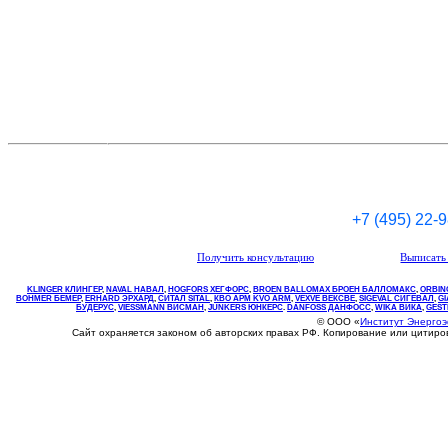
+7 (495) 22-
Получить консультацию
Выписать 
KLINGER КЛИНГЕР
,
NAVAL НАВАЛ
,
НOGFORS ХЕГФОРС
,
BROEN BALLOMAX БРОЕН БАЛЛОМАКС
,
ORBIN
BOHMER БЕМЕР
,
ERHARD ЭРХАРД
,
СИТАЛ SITAL
,
КВО
АРМ
KVO
ARM
,
VEXVE ВЕКСВЕ
,
SIGEVAL СИГЕВАЛ
,
G
БУДЕРУС
,
VIESSMANN ВИСМАН
,
JUNKERS ЮНКЕРС
.
DANFOSS ДАНФОСС
,
WIKA ВИКА
,
GEST
© ООО «
Институт Энерго
Сайт охраняется законом об авторских правах РФ. Копирование или цитир