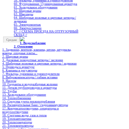
59. Фильтры, грязевики и грязеотделители
60. Футерованная / Гуммированная арматура
61. Холодильное oборудование
62. Шаровые краны
63. Швеллеры
64. Шиберные ножевые и щитовые затворы /
задвижки
65. Электромонтаж
66. Электростанции
67. // СХЕМА ПРОЕЗДА НА ОТГРУЗОЧНЫЙ
СКЛАД //
Средам
1. Водоснабжение
2. Отопление
1. Задвижки, вентили, клапаны, штоки, штурвалы,
коверы, опорные плиты...
2. Шаровые краны
3. Дисковые поворотные затворы / заслонки
4. Шиберные ножевые и щитовые затворы / задвижки
5. Приводы к арматуре
6. Клапаны и регуляторы
7. Фильтры, грязевики и грязеотделители
8. Виброкомпенсаторы / гибкие вставки
9. Насосы
10. Гидранты и водоразборные колонки
11. Детали трубопроводов и арматуры
12. Трубы
13. Холодильное oборудование
14. Теплообменники
15. Средства учета теплопотребления
16. Расширительные баки / гидроаккамуляторы
17. Конденсатоотводчики, сепараторы и
воздухоотводчики
18. Счетчики воды, газа и тепла
19. Теплоавтоматика
20. Теплогенераторы
21. Тепловентиляторы