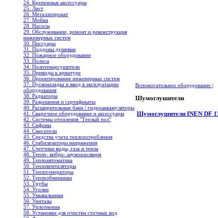
24. Крепежные аксессуары
25. Лист
26. Металлопрокат
27. Мойки
28. Насосы
29. Обслуживание, ремонт и реконструкция
инженерных систем
30. Писсуары
31. Поддоны душевые
32. Пожарное оборудование
33. Полоса
34. Полотенцесушители
35. Приводы к арматуре
36. Проектирование инженерных систем
37. Пусконаладка и ввод в эксплуатацию
Вспомогательное оборудование
|
оборудования
38. Радиаторы
Шумоглушители
39. Разрешения и сертификаты
40. Расширительные баки / гидроаккамуляторы
Шумоглушители INEN DF 15. 
41. Сварочное оборудование и аксессуары
42. Системы отопления "Теплый пол"
43. Сифоны
44. Смесители
45. Средства учета теплопотребления
46. Стабилизаторы напряжения
47. Счетчики воды, газа и тепла
48. Тепло- вибро- шумоизоляция
49. Теплоавтоматика
50. Тепловентиляторы
51. Теплогенераторы
52. Теплообменники
53. Трубы
54. Уголки
55. Умывальники
56. Унитазы
57. Уплотнения
58. Установки для очистки сточных вод