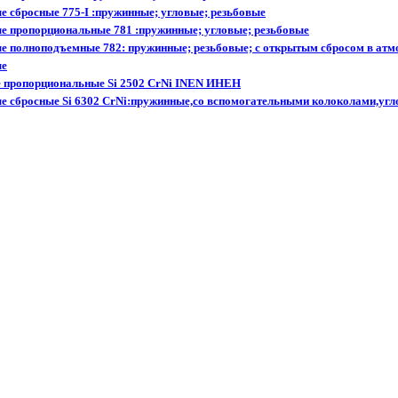
 сбросные 775-I :пружинные; угловые; резьбовые
е пропорциональные 781 :пружинные; угловые; резьбовые
 полноподъемные 782: пружинные; резьбовые; с открытым сбросом в атм
ые
 пропорциональные Si 2502 CrNi INEN ИНЕН
е сбросные Si 6302 CrNi:пружинные,со вспомогательными колоколами,уг