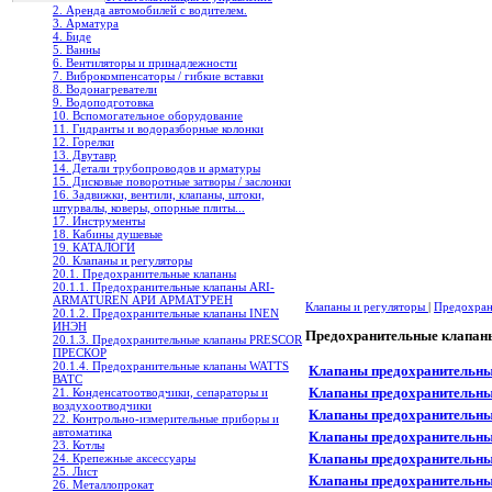
2. Аренда автомобилей с водителем.
3. Арматура
4. Биде
5. Ванны
6. Вентиляторы и принадлежности
7. Виброкомпенсаторы / гибкие вставки
8. Водонагреватели
9. Водоподготовка
10. Вспомогательное оборудование
11. Гидранты и водоразборные колонки
12. Горелки
13. Двутавр
14. Детали трубопроводов и арматуры
15. Дисковые поворотные затворы / заслонки
16. Задвижки, вентили, клапаны, штоки,
штурвалы, коверы, опорные плиты...
17. Инструменты
18. Кабины душевые
19. КАТАЛОГИ
20. Клапаны и регуляторы
20.1. Предохранительные клапаны
20.1.1. Предохранительные клапаны ARI-
ARMATUREN АРИ АРМАТУРЕН
Клапаны и регуляторы
|
Предохран
20.1.2. Предохранительные клапаны INEN
ИНЭН
Предохранительные клапа
20.1.3. Предохранительные клапаны PRESCOR
ПРЕСКОР
20.1.4. Предохранительные клапаны WATTS
Клапаны предохранительны
ВАТС
Клапаны предохранительные
21. Конденсатоотводчики, сепараторы и
воздухоотводчики
Клапаны предохранительные
22. Контрольно-измерительные приборы и
автоматика
Клапаны предохранительные
23. Котлы
Клапаны предохранительные
24. Крепежные аксессуары
25. Лист
Клапаны предохранительные
26. Металлопрокат