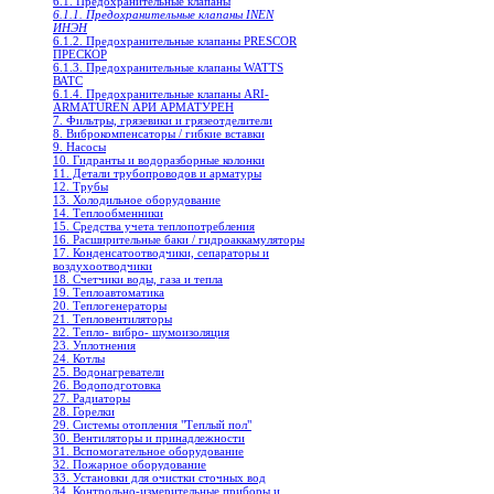
6.1. Предохранительные клапаны
6.1.1. Предохранительные клапаны INEN
ИНЭН
6.1.2. Предохранительные клапаны PRESCOR
ПРЕСКОР
6.1.3. Предохранительные клапаны WATTS
ВАТС
6.1.4. Предохранительные клапаны ARI-
ARMATUREN АРИ АРМАТУРЕН
7. Фильтры, грязевики и грязеотделители
8. Виброкомпенсаторы / гибкие вставки
9. Насосы
10. Гидранты и водоразборные колонки
11. Детали трубопроводов и арматуры
12. Трубы
13. Холодильное oборудование
14. Теплообменники
15. Средства учета теплопотребления
16. Расширительные баки / гидроаккамуляторы
17. Конденсатоотводчики, сепараторы и
воздухоотводчики
18. Счетчики воды, газа и тепла
19. Теплоавтоматика
20. Теплогенераторы
21. Тепловентиляторы
22. Тепло- вибро- шумоизоляция
23. Уплотнения
24. Котлы
25. Водонагреватели
26. Водоподготовка
27. Радиаторы
28. Горелки
29. Системы отопления "Теплый пол"
30. Вентиляторы и принадлежности
31. Вспомогательное оборудование
32. Пожарное оборудование
33. Установки для очистки сточных вод
34. Контрольно-измерительные приборы и