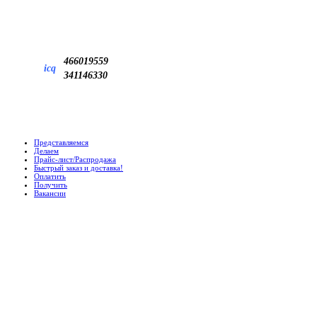
466019559
icq
341146330
Представляемся
Делаем
Прайс-лист/Распродажа
Быстрый заказ и доставка!
Оплатить
Получить
Вакансии