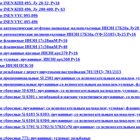
 INEN КПП 495. Ду 20-32, Ру16
 INEN КПП 496. Ду 200-400, Ру 63
е INEN VYC 095,096
е INEN VYC 495,496
е автоматические муфтово-цапковые малоподъемные ИНЭН 17Б2бк Ду20
е автоматические полноподъемные ИНЭН 17Б5бк (УФ-55105) Ду25 Ру16
ые фланцевые ИНЭН 17с28нжМ Ру16
ые фланцевые ИНЭН 17с50нжМ Ру40
е пружинные врезные ИНЭН арт.570 Ру16
е угловые, пружинные, ИНЭН арт.560 Ру16
ные ИНЭН ПСК-50
 резьбовые с нерегулируемыми настройками 781/1915; 781/2115
е пропорциональные SI 2501 пружинные со вспомогательным колоклом, у
е пропорциоальные пружинные,со вспмогательным колоколом,угловые, ф
 сбросные SI-6301: пружинные, со вспомогательным колоколом, угловые,
 сбросные Si 6301 с мембраной и мягким уплотнением пружинные, со всп
е сбросные: пружинные; со вспомогательным колоколом; угловые; фланц
 сбросные Si 6103 Si 6303: пружинные; со вспомогательным колоколом; у
 сбросные Si 6104 Si 6304: пружинные; со вспомогательным колоколом; у
 сбросные Si 5701 Si 5702:Si 5702CrNi пружинные; со вспомогательным к
 сбросные 775: пружинные; угловые; резьбовые