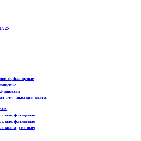
 Ру25
гловые, фланцевые
ланцевые
 фланцевые
омогательным колоколом,
евые
гловые; фланцевые
гловые; фланцевые
олоколом; угловые;