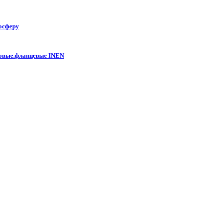
осферу
ловые.фланцевые INEN