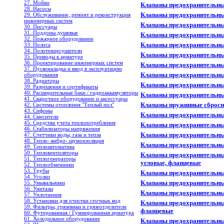
27. Мойки
Клапаны предохранительные
28. Насосы
Клапаны предохранительные
29. Обслуживание, ремонт и реконструкция
инженерных систем
Клапаны предохранительны
30. Писсуары
31. Поддоны душевые
Клапаны предохранительны
32. Пожарное оборудование
Клапаны предохранительны
33. Полоса
34. Полотенцесушители
Клапаны предохранительны
35. Приводы к арматуре
36. Проектирование инженерных систем
Клапаны предохранительн
37. Пусконаладка и ввод в эксплуатацию
Клапаны предохранительн
оборудования
38. Радиаторы
Клапаны предохранительны
39. Разрешения и сертификаты
40. Расширительные баки / гидроаккамуляторы
Клапаны предохранительны
41. Сварочное оборудование и аксессуары
Клапаны пружинные сброс
42. Системы отопления "Теплый пол"
43. Сифоны
Клапаны предохранительные
44. Смесители
45. Средства учета теплопотребления
Клапаны предохранительны
46. Стабилизаторы напряжения
Клапаны предохранительны
47. Счетчики воды, газа и тепла
48. Тепло- вибро- шумоизоляция
Клапаны предохранительные
49. Теплоавтоматика
50. Тепловентиляторы
Клапаны предохранительные
51. Теплогенераторы
угловые, фланцевые
52. Теплообменники
53. Трубы
Клапаны предохранительны
54. Уголки
Клапаны предохранительные
55. Умывальники
56. Унитазы
Клапаны предохранительные
57. Уплотнения
58. Установки для очистки сточных вод
Клапаны предохранительные
59. Фильтры, грязевики и грязеотделители
фланцевые
60. Футерованная / Гуммированная арматура
61. Холодильное oборудование
Клапаны предохранительные