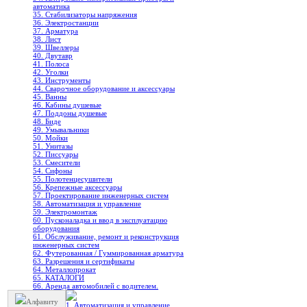
автоматика
35. Стабилизаторы напряжения
36. Электростанции
37. Арматура
38. Лист
39. Швеллеры
40. Двутавр
41. Полоса
42. Уголки
43. Инструменты
44. Сварочное оборудование и аксессуары
45. Ванны
46. Кабины душевые
47. Поддоны душевые
48. Биде
49. Умывальники
50. Мойки
51. Унитазы
52. Писсуары
53. Смесители
54. Сифоны
55. Полотенцесушители
56. Крепежные аксессуары
57. Проектирование инженерных систем
58. Автоматизация и управление
59. Электромонтаж
60. Пусконаладка и ввод в эксплуатацию
оборудования
61. Обслуживание, ремонт и реконструкция
инженерных систем
62. Футерованная / Гуммированная арматура
63. Разрешения и сертификаты
64. Металлопрокат
65. КАТАЛОГИ
66. Аренда автомобилей с водителем.
Алфавиту
1. Автоматизация и управление