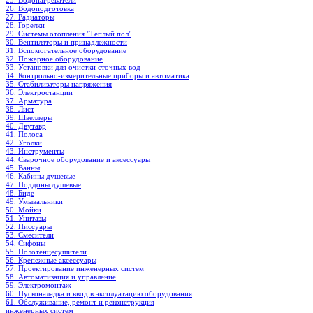
25. Водонагреватели
26. Водоподготовка
27. Радиаторы
28. Горелки
29. Системы отопления "Теплый пол"
30. Вентиляторы и принадлежности
31. Вспомогательное оборудование
32. Пожарное оборудование
33. Установки для очистки сточных вод
34. Контрольно-измерительные приборы и автоматика
35. Стабилизаторы напряжения
36. Электростанции
37. Арматура
38. Лист
39. Швеллеры
40. Двутавр
41. Полоса
42. Уголки
43. Инструменты
44. Сварочное оборудование и аксессуары
45. Ванны
46. Кабины душевые
47. Поддоны душевые
48. Биде
49. Умывальники
50. Мойки
51. Унитазы
52. Писсуары
53. Смесители
54. Сифоны
55. Полотенцесушители
56. Крепежные аксессуары
57. Проектирование инженерных систем
58. Автоматизация и управление
59. Электромонтаж
60. Пусконаладка и ввод в эксплуатацию оборудования
61. Обслуживание, ремонт и реконструкция
инженерных систем