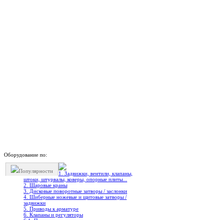
Оборудование по:
Популярности
1. Задвижки, вентили, клапаны,
штоки, штурвалы, коверы, опорные плиты...
2. Шаровые краны
3. Дисковые поворотные затворы / заслонки
4. Шиберные ножевые и щитовые затворы /
задвижки
5. Приводы к арматуре
6. Клапаны и регуляторы