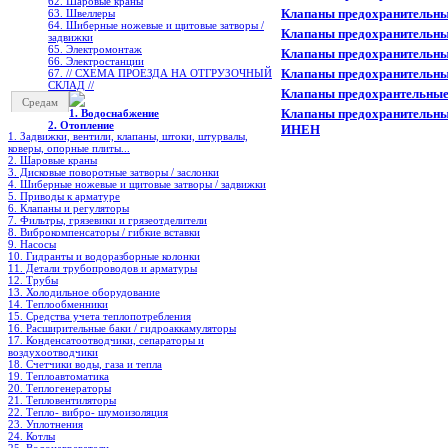
62. Шаровые краны
Клапаны предохранительные
63. Швеллеры
64. Шиберные ножевые и щитовые затворы /
Клапаны предохранительны
задвижки
65. Электромонтаж
Клапаны предохранительные
66. Электростанции
Клапаны предохранительн
67. // СХЕМА ПРОЕЗДА НА ОТГРУЗОЧНЫЙ
СКЛАД //
Клапаны предохрантельные
Средам
Клапаны предохранительны
1. Водоснабжение
2. Отопление
ИНЕН
1. Задвижки, вентили, клапаны, штоки, штурвалы,
коверы, опорные плиты...
2. Шаровые краны
3. Дисковые поворотные затворы / заслонки
4. Шиберные ножевые и щитовые затворы / задвижки
5. Приводы к арматуре
6. Клапаны и регуляторы
7. Фильтры, грязевики и грязеотделители
8. Виброкомпенсаторы / гибкие вставки
9. Насосы
10. Гидранты и водоразборные колонки
11. Детали трубопроводов и арматуры
12. Трубы
13. Холодильное oборудование
14. Теплообменники
15. Средства учета теплопотребления
16. Расширительные баки / гидроаккамуляторы
17. Конденсатоотводчики, сепараторы и
воздухоотводчики
18. Счетчики воды, газа и тепла
19. Теплоавтоматика
20. Теплогенераторы
21. Тепловентиляторы
22. Тепло- вибро- шумоизоляция
23. Уплотнения
24. Котлы