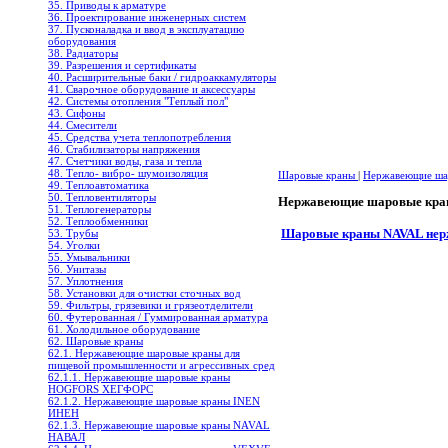
35. Приводы к арматуре
36. Проектирование инженерных систем
37. Пусконаладка и ввод в эксплуатацию
оборудования
38. Радиаторы
39. Разрешения и сертификаты
40. Расширительные баки / гидроаккамуляторы
41. Сварочное оборудование и аксессуары
42. Системы отопления "Теплый пол"
43. Сифоны
44. Смесители
45. Средства учета теплопотребления
46. Стабилизаторы напряжения
47. Счетчики воды, газа и тепла
48. Тепло- вибро- шумоизоляция
Шаровые краны
|
Нержавеющие шар
49. Теплоавтоматика
50. Тепловентиляторы
Нержавеющие шаровые кр
51. Теплогенераторы
52. Теплообменники
Шаровые краны NAVAL не
53. Трубы
54. Уголки
55. Умывальники
56. Унитазы
57. Уплотнения
58. Установки для очистки сточных вод
59. Фильтры, грязевики и грязеотделители
60. Футерованная / Гуммированная арматура
61. Холодильное oборудование
62. Шаровые краны
62.1. Нержавеющие шаровые краны для
пищевой промышленности и агрессивных сред
62.1.1. Нержавеющие шаровые краны
HOGFORS ХЕГФОРС
62.1.2. Нержавеющие шаровые краны INEN
ИНЕН
62.1.3. Нержавеющие шаровые краны NAVAL
НАВАЛ