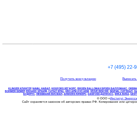
+7 (495) 22-
Получить консультацию
Выписать 
KLINGER КЛИНГЕР
,
NAVAL НАВАЛ
,
НOGFORS ХЕГФОРС
,
BROEN BALLOMAX БРОЕН БАЛЛОМАКС
,
ORBIN
BOHMER БЕМЕР
,
ERHARD ЭРХАРД
,
СИТАЛ SITAL
,
КВО
АРМ
KVO
ARM
,
VEXVE ВЕКСВЕ
,
SIGEVAL СИГЕВАЛ
,
G
БУДЕРУС
,
VIESSMANN ВИСМАН
,
JUNKERS ЮНКЕРС
.
DANFOSS ДАНФОСС
,
WIKA ВИКА
,
GEST
© ООО «
Институт Энерго
Сайт охраняется законом об авторских правах РФ. Копирование или цитир