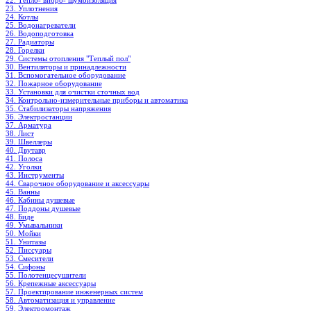
22. Тепло- вибро- шумоизоляция
23. Уплотнения
24. Котлы
25. Водонагреватели
26. Водоподготовка
27. Радиаторы
28. Горелки
29. Системы отопления "Теплый пол"
30. Вентиляторы и принадлежности
31. Вспомогательное оборудование
32. Пожарное оборудование
33. Установки для очистки сточных вод
34. Контрольно-измерительные приборы и автоматика
35. Стабилизаторы напряжения
36. Электростанции
37. Арматура
38. Лист
39. Швеллеры
40. Двутавр
41. Полоса
42. Уголки
43. Инструменты
44. Сварочное оборудование и аксессуары
45. Ванны
46. Кабины душевые
47. Поддоны душевые
48. Биде
49. Умывальники
50. Мойки
51. Унитазы
52. Писсуары
53. Смесители
54. Сифоны
55. Полотенцесушители
56. Крепежные аксессуары
57. Проектирование инженерных систем
58. Автоматизация и управление
59. Электромонтаж