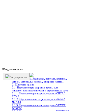
Оборудование по:
Популярности
1. Задвижки, вентили, клапаны,
штоки, штурвалы, коверы, опорные плиты...
2. Шаровые краны
2.1. Нержавеющие шаровые краны для
пищевой промышленности и агрессивных сред
2.1.1. Нержавеющие шаровые краны СИТАЛ
SITAL
2.1.2. Нержавеющие шаровые краны NAVAL
НАВАЛ
2.1.3. Нержавеющие шаровые краны VEXVE
ВЕКСВЕ