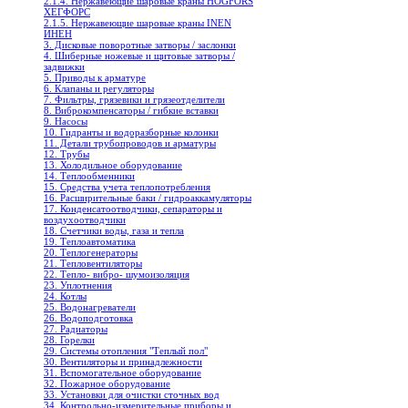
2.1.4. Нержавеющие шаровые краны HOGFORS
ХЕГФОРС
2.1.5. Нержавеющие шаровые краны INEN
ИНЕН
3. Дисковые поворотные затворы / заслонки
4. Шиберные ножевые и щитовые затворы /
задвижки
5. Приводы к арматуре
6. Клапаны и регуляторы
7. Фильтры, грязевики и грязеотделители
8. Виброкомпенсаторы / гибкие вставки
9. Насосы
10. Гидранты и водоразборные колонки
11. Детали трубопроводов и арматуры
12. Трубы
13. Холодильное oборудование
14. Теплообменники
15. Средства учета теплопотребления
16. Расширительные баки / гидроаккамуляторы
17. Конденсатоотводчики, сепараторы и
воздухоотводчики
18. Счетчики воды, газа и тепла
19. Теплоавтоматика
20. Теплогенераторы
21. Тепловентиляторы
22. Тепло- вибро- шумоизоляция
23. Уплотнения
24. Котлы
25. Водонагреватели
26. Водоподготовка
27. Радиаторы
28. Горелки
29. Системы отопления "Теплый пол"
30. Вентиляторы и принадлежности
31. Вспомогательное оборудование
32. Пожарное оборудование
33. Установки для очистки сточных вод
34. Контрольно-измерительные приборы и