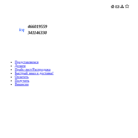
466019559
icq
341146330
Представляемся
Делаем
Прайс-лист/Распродажа
Быстрый заказ и доставка!
Оплатить
Получить
Вакансии