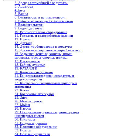
2. Аренда автомобилей с водителем.
3. Арматура
4. Биде
5. Ванны
6. Вентиляторы и принадлежности
7. Виброкомпенсаторы / гибкие вставки
8. Водонагреватели
9. Водоподготовка
10. Вспомогательное оборудование
11. Гидранты и водоразборные колонки
12. Горелки
13. Двутавр
14. Детали трубопроводов и арматуры
15. Дисковые поворотные затворы / заслонки
16. Задвижки, вентили, клапаны, штоки,
штурвалы, коверы, опорные плиты...
17. Инструменты
18. Кабины душевые
19. КАТАЛОГИ
20. Клапаны и регуляторы
21. Конденсатоотводчики, сепараторы и
воздухоотводчики
22. Контрольно-измерительные приборы и
автоматика
23. Котлы
24. Крепежные аксессуары
25. Лист
26. Металлопрокат
27. Мойки
28. Насосы
29. Обслуживание, ремонт и реконструкция
инженерных систем
30. Писсуары
31. Поддоны душевые
32. Пожарное оборудование
33. Полоса
34. Полотенцесушители