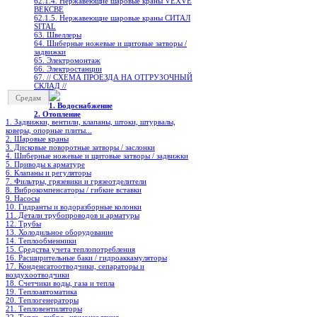
62.1.4. Нержавеющие шаровые краны VEXVE
ВЕКСВЕ
62.1.5. Нержавеющие шаровые краны СИТАЛ
SITAL
63. Швеллеры
64. Шиберные ножевые и щитовые затворы /
задвижки
65. Электромонтаж
66. Электростанции
67. // СХЕМА ПРОЕЗДА НА ОТГРУЗОЧНЫЙ
СКЛАД //
Средам
1. Водоснабжение
2. Отопление
1. Задвижки, вентили, клапаны, штоки, штурвалы,
коверы, опорные плиты...
2. Шаровые краны
3. Дисковые поворотные затворы / заслонки
4. Шиберные ножевые и щитовые затворы / задвижки
5. Приводы к арматуре
6. Клапаны и регуляторы
7. Фильтры, грязевики и грязеотделители
8. Виброкомпенсаторы / гибкие вставки
9. Насосы
10. Гидранты и водоразборные колонки
11. Детали трубопроводов и арматуры
12. Трубы
13. Холодильное oборудование
14. Теплообменники
15. Средства учета теплопотребления
16. Расширительные баки / гидроаккамуляторы
17. Конденсатоотводчики, сепараторы и
воздухоотводчики
18. Счетчики воды, газа и тепла
19. Теплоавтоматика
20. Теплогенераторы
21. Тепловентиляторы