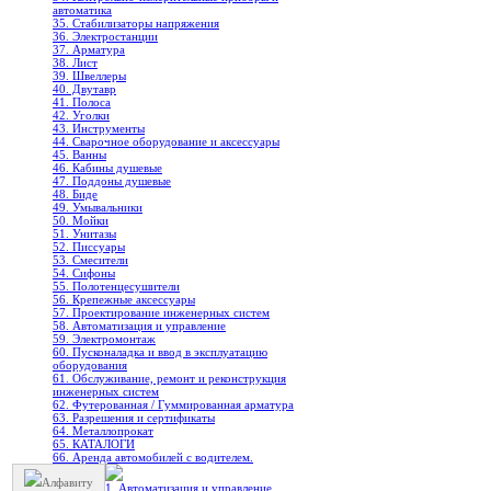
автоматика
35. Стабилизаторы напряжения
36. Электростанции
37. Арматура
38. Лист
39. Швеллеры
40. Двутавр
41. Полоса
42. Уголки
43. Инструменты
44. Сварочное оборудование и аксессуары
45. Ванны
46. Кабины душевые
47. Поддоны душевые
48. Биде
49. Умывальники
50. Мойки
51. Унитазы
52. Писсуары
53. Смесители
54. Сифоны
55. Полотенцесушители
56. Крепежные аксессуары
57. Проектирование инженерных систем
58. Автоматизация и управление
59. Электромонтаж
60. Пусконаладка и ввод в эксплуатацию
оборудования
61. Обслуживание, ремонт и реконструкция
инженерных систем
62. Футерованная / Гуммированная арматура
63. Разрешения и сертификаты
64. Металлопрокат
65. КАТАЛОГИ
66. Аренда автомобилей с водителем.
Алфавиту
1. Автоматизация и управление