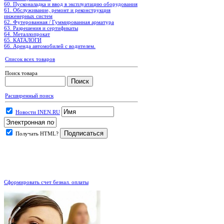
60. Пусконаладка и ввод в эксплуатацию оборудования
61. Обслуживание, ремонт и реконструкция
инженерных систем
62. Футерованная / Гуммированная арматура
63. Разрешения и сертификаты
64. Металлопрокат
65. КАТАЛОГИ
66. Аренда автомобилей с водителем.
Список всех товаров
Поиск товара
Расширенный поиск
Новости INEN.RU
Получать HTML?
.
Сформировать счет безнал. оплаты